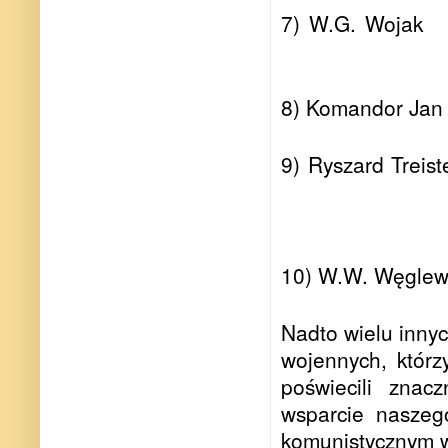
7) W.G. Wojak
8) Komandor Jan 
9) Ryszard Treist
10) W.W. Węglew
Nadto wielu innyc
wojennych, którz
poświecili znac
wsparcie naszeg
komunistycznym w