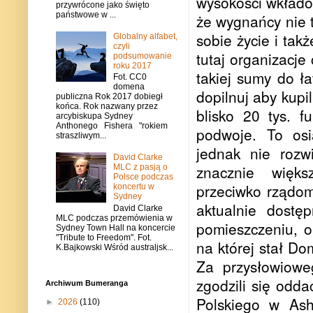
wysokości wkładów
przywrócone jako święto
państwowe w ...
że wygnańcy nie ta
sobie życie i tak
Globalny alfabet,
czyli
tutaj organizacje
podsumowanie
roku 2017
takiej sumy do ł
Fot. CC0
domena
dopilnuj aby kupil
publiczna Rok 2017 dobiegł
końca. Rok nazwany przez
blisko 20 tys. 
arcybiskupa Sydney
Anthonego Fishera "rokiem
podwoje. To osi
straszliwym...
jednak nie rozw
David Clarke
znacznie więks
MLC z pasją o
Polsce podczas
przeciwko rządom
koncertu w
Sydney
aktualnie dostę
David Clarke
MLC podczas przemówienia w
pomieszczeniu, o
Sydney Town Hall na koncercie
"Tribute to Freedom". Fot.
na której stał Do
K.Bajkowski Wśród australjsk...
Za przysłowiowe
zgodzili się odd
Archiwum Bumeranga
Polskiego w Ash
►
2026
(110)