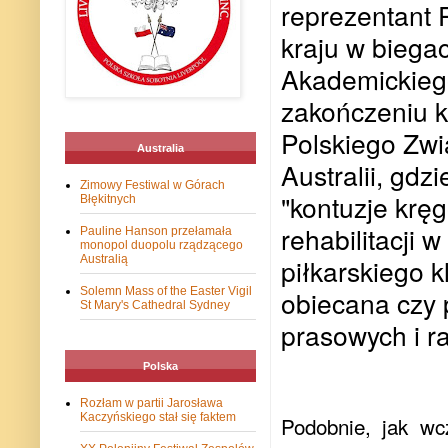
reprezentant P
kraju w biegac
Akademickiego
zakończeniu k
Polskiego Zwi
Australia
Australii, gdz
Zimowy Festiwal w Górach
"kontuzje krę
Błękitnych
rehabilitacji w
Pauline Hanson przełamała
monopol duopolu rządzącego
Australią
piłkarskiego k
Solemn Mass of the Easter Vigil
obiecana czy 
St Mary's Cathedral Sydney
prasowych i r
Polska
Rozłam w partii Jarosława
Kaczyńskiego stał się faktem
Podobnie, jak wc