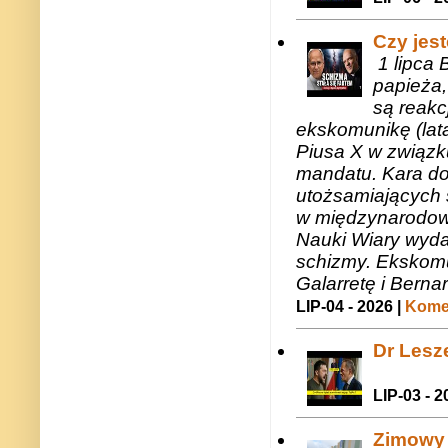
Czy jes
1 lipca 
papieża,
są reakc
ekskomunikę (lat
Piusa X w związk
mandatu. Kara do
utożsamiających 
w międzynarodow
Nauki Wiary wyda
schizmy. Ekskomu
Galarretę i Bernar
LIP-04 - 2026 |
Komen
Dr Lesze
LIP-03 - 2
Zimowy 