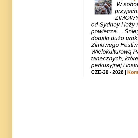
W sobotę
przyjech
ZIMOWY 
od Sydney i leży 
powietrze.... Śni
dodało dużo uroku
Zimowego Festiwal
Wielokulturową P
tanecznych, któr
perkusyjnej i in
CZE-30 - 2026 |
Kome