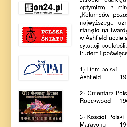
optymizm, a mim
„Kolumbów” pozos
najwyższego uzn
stanęło na tward
w Ashfield udziel
sytuacji podkreś
trudem i poświęce
1) Dom polski
Ashfield
19
2) Cmentarz Pols
Roockwood
19
3) Kościół Polski
Marayong
19