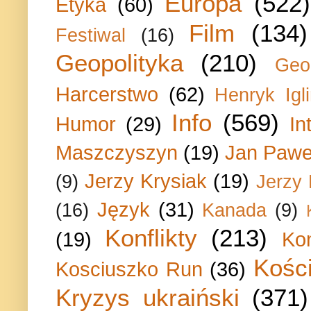
Europa
(522)
Etyka
(60)
Film
(134)
Festiwal
(16)
Geopolityka
(210)
Geo
Harcerstwo
(62)
Henryk Igli
Info
(569)
Humor
(29)
In
Maszczyszyn
(19)
Jan Paweł
Jerzy Krysiak
(19)
(9)
Jerzy
Język
(31)
(16)
Kanada
(9)
Konflikty
(213)
(19)
Ko
Kości
Kosciuszko Run
(36)
Kryzys ukraiński
(371)