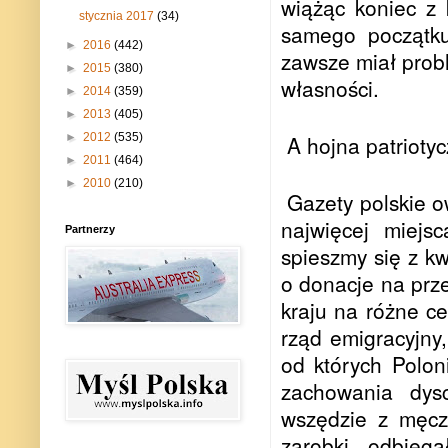
wiążąc koniec z
stycznia 2017
(34)
samego początku
►
2016
(442)
zawsze miał prob
►
2015
(380)
własności.
►
2014
(359)
►
2013
(405)
►
2012
(535)
A hojna patrioty
►
2011
(464)
►
2010
(210)
Gazety polskie o
najwięcej miejs
Partnerzy
spieszmy się z k
o donacje na prze
kraju na różne c
rząd emigracyjny,
od których Polon
zachowania dysc
wszędzie z męczą
zarobki odbiega