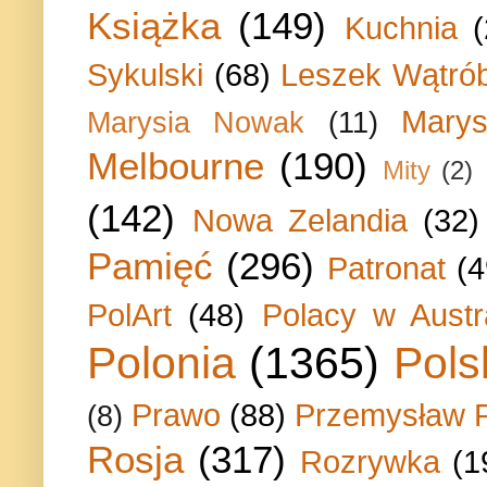
Książka
(149)
Kuchnia
Sykulski
(68)
Leszek Wątrób
Marys
Marysia Nowak
(11)
Melbourne
(190)
Mity
(2)
(142)
Nowa Zelandia
(32)
Pamięć
(296)
Patronat
(4
PolArt
(48)
Polacy w Austra
Polonia
(1365)
Pols
Prawo
(88)
Przemysław P
(8)
Rosja
(317)
Rozrywka
(1