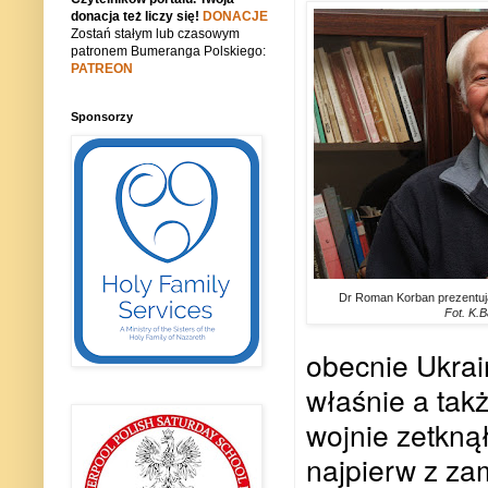
donacja też liczy się!
DONACJE
Zostań stałym lub czasowym
patronem Bumeranga Polskiego:
PATREON
Sponsorzy
Dr Roman Korban prezentując
Fot. K.B
obecnie Ukrain
właśnie a tak
wojnie zetkną
najpierw z za