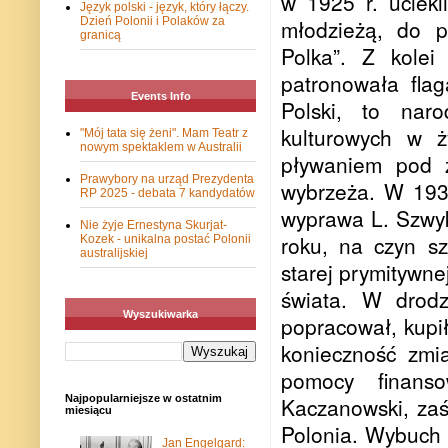
w 1925 r. uciekl
Język polski - język, który łączy.
Dzień Polonii i Polaków za
młodzieżą, do p
granicą
Polka”. Z kolei
patronowała flag
Events Info
Polski, to naro
kulturowych w ż
"Mój tata się żeni". Mam Teatr z
nowym spektaklem w Australii
pływaniem pod ż
Prawybory na urząd Prezydenta
wybrzeża. W 193
RP 2025 - debata 7 kandydatów
wyprawa L. Szwy
Nie żyje Ernestyna Skurjat-
roku, na czyn s
Kozek - unikalna postać Polonii
australijskiej
starej prymitywn
świata. W drodz
Wyszukiwarka
popracował, kupił
konieczność zmia
pomocy finanso
Najpopularniejsze w ostatnim
Kaczanowski, zaś
miesiącu
Polonia. Wybuch 
Jan Engelgard: