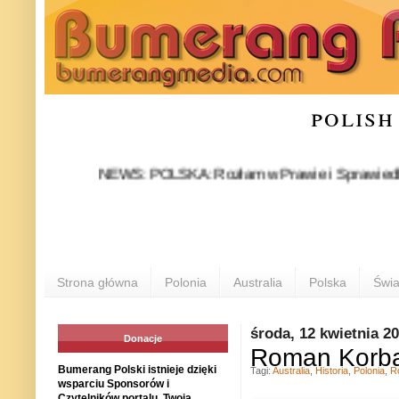
polish
NEWS: POLSKA: Rozłam w Prawie i Sprawiedliwości stał
P
Strona główna
Polonia
Australia
Polska
Świa
środa, 12 kwietnia 2
Donacje
Roman Korban:
Bumerang Polski istnieje dzięki
Tagi:
Australia
,
Historia
,
Polonia
,
R
wsparciu Sponsorów i
Czytelników portalu. Twoja