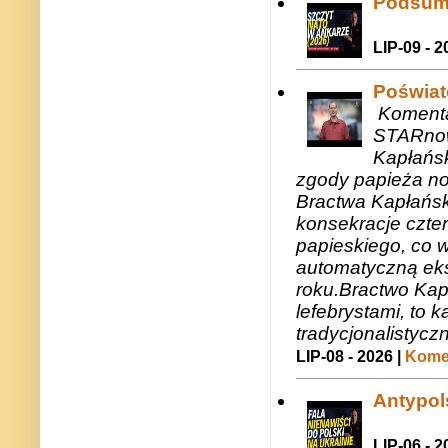
Podsum
LIP-09 - 2
Poświat
Komenta
STARnow
Kapłańsk
zgody papieża n
Bractwa Kapłańsk
konsekracje czte
papieskiego, co w
automatyczną eks
roku.Bractwo Ka
lefebrystami, to
tradycjonalistycz
LIP-08 - 2026 |
Komen
Antypols
LIP-06 - 2