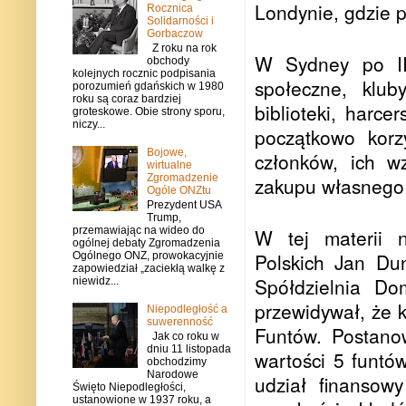
Londynie, gdzie 
Rocznica
Solidarności i
Gorbaczow
Z roku na rok
W Sydney po II 
obchody
kolejnych rocznic podpisania
społeczne, klub
porozumień gdańskich w 1980
roku są coraz bardziej
biblioteki, harce
groteskowe. Obie strony sporu,
niczy...
początkowo korz
Bojowe,
członków, ich w
wirtualne
Zgromadzenie
zakupu własnego
Ogóle ONZtu
Prezydent USA
Trump,
przemawiając na wideo do
W tej materii n
ogólnej debaty Zgromadzenia
Polskich Jan Du
Ogólnego ONZ, prowokacyjnie
zapowiedział „zaciekłą walkę z
Spółdzielnia Do
niewidz...
przewidywał, że 
Niepodległość a
suwerenność
Funtów. Postano
Jak co roku w
dniu 11 listopada
wartości 5 funtó
obchodzimy
Narodowe
udział finansow
Święto Niepodległości,
ustanowione w 1937 roku, a