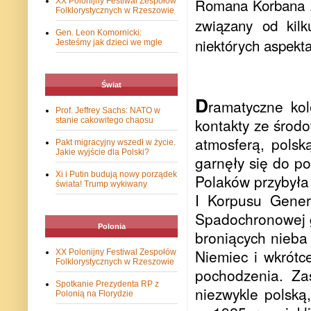
Romana Korbana zaj
XX Polonijny Festiwal Zespołów
Folklorystycznych w Rzeszowie
związany od kilk
Gen. Leon Komornicki:
niektórych aspektac
Jesteśmy jak dzieci we mgle
Świat
D
ramatyczne kol
Prof. Jeffrey Sachs: NATO w
kontakty ze środ
stanie cakowitego chaosu
atmosferą, polsk
Pakt migracyjny wszedł w życie.
Jakie wyjście dla Polski?
garnęły się do po
Xi i Putin budują nowy porządek
Polaków przybyła 
świata! Trump wykiwany
I Korpusu Gener
Spadochronowej g
Polonia
broniących nieba
Niemiec i wkrótc
XX Polonijny Festiwal Zespołów
Folklorystycznych w Rzeszowie
pochodzenia. Zast
Spotkanie Prezydenta RP z
niezwykle polską
Polonią na Florydzie