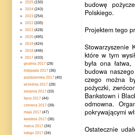
budowę pożycze
►
2025
(150)
►
2024
(243)
Polskiego.
►
2023
(254)
►
2022
(335)
Projektem tego pr
►
2021
(428)
►
2020
(495)
►
2019
(424)
Stowarzyszenie K
►
2018
(446)
które w tym wysi
▼
2017
(433)
była ona łatwa, 
grudnia 2017
(28)
budowa naszego p
listopada 2017
(36)
czego można by
października 2017
(40)
września 2017
(28)
pożyczki, zwróco
sierpnia 2017
(33)
Bankstown i Blac
lipca 2017
(44)
odmowna. Organ
czerwca 2017
(39)
pokrywającymi wł
maja 2017
(47)
kwietnia 2017
(36)
marca 2017
(34)
Ostatecznie udało
lutego 2017
(34)