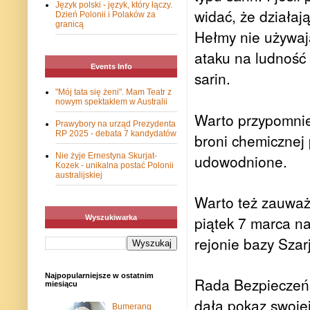
Język polski - język, który łączy.
widać, że działaj
Dzień Polonii i Polaków za
granicą
Hełmy nie używaj
ataku na ludność
Events Info
sarin.
"Mój tata się żeni". Mam Teatr z
nowym spektaklem w Australii
Warto przypomnie
Prawybory na urząd Prezydenta
RP 2025 - debata 7 kandydatów
broni chemicznej
Nie żyje Ernestyna Skurjat-
udowodnione.
Kozek - unikalna postać Polonii
australijskiej
Warto też zauważ
piątek 7 marca na
Wyszukiwarka
rejonie bazy Szar
Najpopularniejsze w ostatnim
Rada Bezpieczeńs
miesiącu
dała pokaz swoje
Bumerang