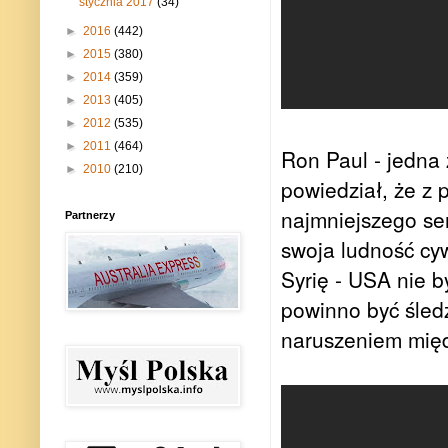
stycznia 2017
(34)
►
2016
(442)
►
2015
(380)
►
2014
(359)
►
2013
(405)
►
2012
(535)
►
2011
(464)
Ron Paul - jedna 
►
2010
(210)
powiedział, że z 
najmniejszego se
Partnerzy
swoja ludność cy
Syrię - USA nie b
powinno być śledz
naruszeniem mię