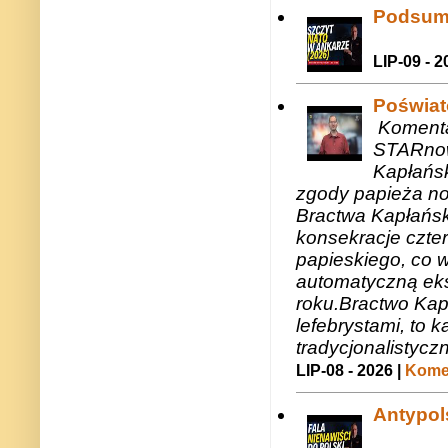
Podsum
LIP-09 - 2
Poświat
Komenta
STARnow
Kapłańsk
zgody papieża n
Bractwa Kapłańsk
konsekracje czte
papieskiego, co w
automatyczną eks
roku.Bractwo Ka
lefebrystami, to
tradycjonalistycz
LIP-08 - 2026 |
Komen
Antypols