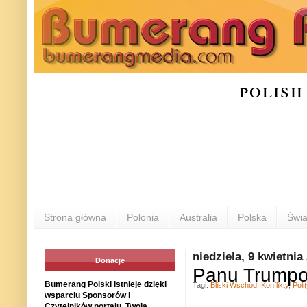
polish
Strona główna
Polonia
Australia
Polska
Świa
niedziela, 9 kwietnia
Donacje
Panu Trumpow
Bumerang Polski istnieje dzięki
Tagi:
Bliski Wschód
,
Konflikty
,
Poli
wsparciu Sponsorów i
Czytelników portalu. Twoja