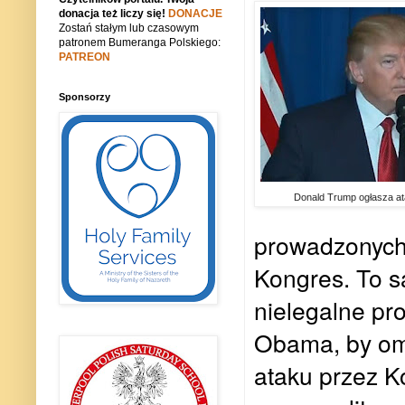
donacja też liczy się!
DONACJE
Zostań stałym lub czasowym
patronem Bumeranga Polskiego:
PATREON
Sponsorzy
Donald Trump ogłasza at
prowadzonych
Kongres. To s
nielegalne pr
Obama, by omi
ataku przez K