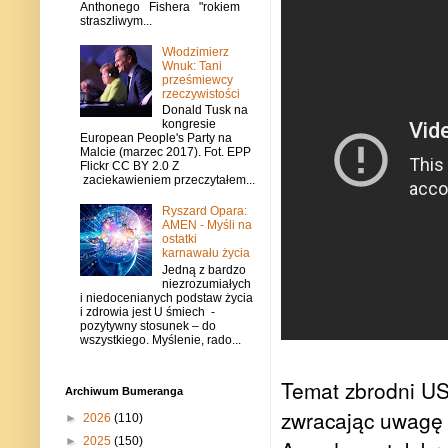
Anthonego Fishera "rokiem
straszliwym...
Włodzimierz
Wnuk: Tani
prześmiewcy
rzeczywistości
Donald Tusk na
kongresie
European People's Party na
Malcie (marzec 2017). Fot. EPP
Flickr CC BY 2.0 Z
zaciekawieniem przeczytałem...
Ryszard Opara:
AMEN - Myśli na
ostatki
karnawału życia
Jedną z bardzo
niezrozumiałych
i niedocenianych podstaw życia
i zdrowia jest U śmiech -
pozytywny stosunek – do
wszystkiego. Myślenie, rado...
Temat zbrodni USA
Archiwum Bumeranga
zwracając uwagę 
►
2026
(110)
►
2025
(150)