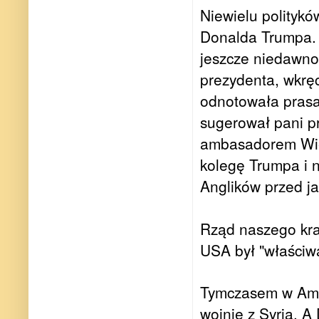
Niewielu politykó
Donalda Trumpa. J
jeszcze niedawno
prezydenta, wkręc
odnotowała prasa 
sugerował pani p
ambasadorem Wiel
kolegę Trumpa i n
Anglików przed j
Rząd naszego kraj
USA był "właściw
Tymczasem w Amer
wojnie z Syrią. A