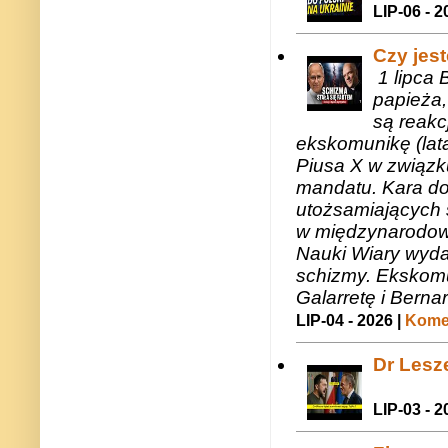
LIP-06 - 2
Czy jes
1 lipca 
papieża,
są reakc
ekskomunikę (lat
Piusa X w związk
mandatu. Kara do
utożsamiających 
w międzynarodow
Nauki Wiary wyda
schizmy. Ekskomu
Galarretę i Bernar
LIP-04 - 2026 |
Komen
Dr Lesze
LIP-03 - 2