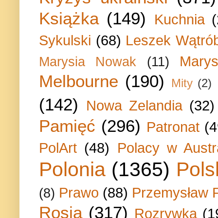
Książka
(149)
Kuchnia
Sykulski
(68)
Leszek Wątrób
Marys
Marysia Nowak
(11)
Melbourne
(190)
Mity
(2)
(142)
Nowa Zelandia
(32)
Pamięć
(296)
Patronat
(4
PolArt
(48)
Polacy w Austra
Polonia
(1365)
Pols
Prawo
(88)
Przemysław P
(8)
Rosja
(317)
Rozrywka
(1