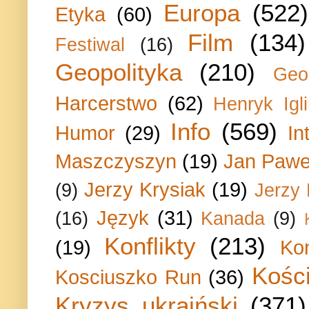
Europa
(522)
Etyka
(60)
Film
(134)
Festiwal
(16)
Geopolityka
(210)
Geo
Harcerstwo
(62)
Henryk Igli
Info
(569)
Humor
(29)
In
Maszczyszyn
(19)
Jan Paweł
Jerzy Krysiak
(19)
(9)
Jerzy
Język
(31)
(16)
Kanada
(9)
Konflikty
(213)
(19)
Ko
Kości
Kosciuszko Run
(36)
Kryzys ukraiński
(371)