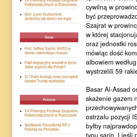
XX Polonijny Festiwal Zespołów
cywilną w prowincj
Folklorystycznych w Rzeszowie
być przeprowadzon
Gen. Leon Komornicki:
Jesteśmy jak dzieci we mgle
Szajrat w prowinc
w której stacjonuj
Świat
oraz jednostki ro
Prof. Jeffrey Sachs: NATO w
mówiąc dość kom
stanie cakowitego chaosu
albowiem według 
Pakt migracyjny wszedł w życie.
Jakie wyjście dla Polski?
wystrzelili 59 ra
Xi i Putin budują nowy porządek
świata! Trump wykiwany
Basar Al-Assad oś
skażenie gazem n
Polonia
przechowywanych 
XX Polonijny Festiwal Zespołów
ostrzału pozycji I
Folklorystycznych w Rzeszowie
byłby najprawdop
Spotkanie Prezydenta RP z
Polonią na Florydzie
typu sarin. I jeśl