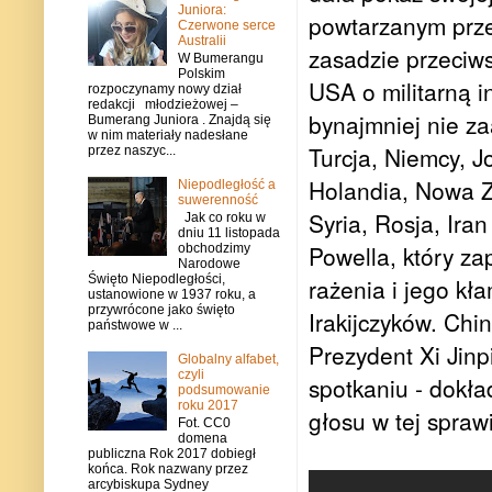
Juniora:
powtarzanym prze
Czerwone serce
Australii
zasadzie przeciws
W Bumerangu
Polskim
USA o militarną i
rozpoczynamy nowy dział
redakcji młodzieżowej –
bynajmniej nie z
Bumerang Juniora . Znajdą się
w nim materiały nadesłane
Turcja, Niemcy, J
przez naszyc...
Holandia, Nowa Ze
Niepodległość a
suwerenność
Syria, Rosja, Iran
Jak co roku w
dniu 11 listopada
Powella, który za
obchodzimy
Narodowe
Święto Niepodległości,
rażenia i jego kł
ustanowione w 1937 roku, a
przywrócone jako święto
Irakijczyków. Chi
państwowe w ...
Prezydent Xi Jin
Globalny alfabet,
czyli
spotkaniu - dokła
podsumowanie
roku 2017
głosu w tej spraw
Fot. CC0
domena
publiczna Rok 2017 dobiegł
końca. Rok nazwany przez
arcybiskupa Sydney