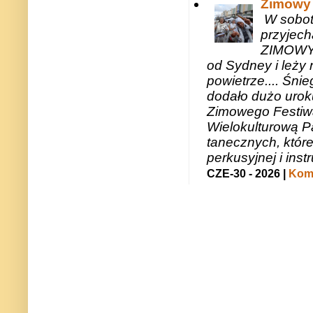
Zimowy 
W sobotę
przyjech
ZIMOWY 
od Sydney i leży 
powietrze.... Śni
dodało dużo uroku
Zimowego Festiwal
Wielokulturową P
tanecznych, któr
perkusyjnej i in
CZE-30 - 2026 |
Kome