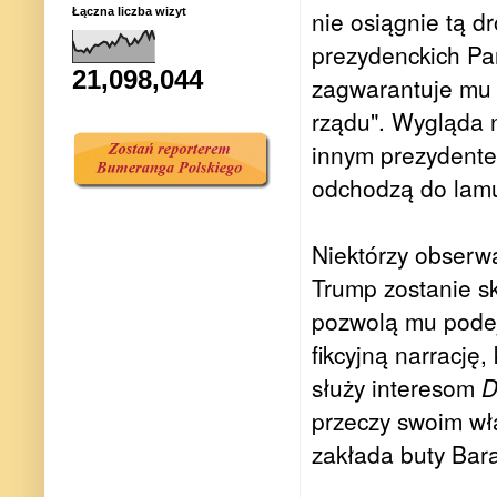
Łączna liczba wizyt
nie osiągnie tą 
prezydenckich Pa
21,098,044
zagwarantuje mu 
rządu". Wygląda n
innym prezydente
odchodzą do lam
Niektórzy obserwa
Trump zostanie sk
pozwolą mu podej
fikcyjną narrację
służy interesom
D
przeczy swoim wł
zakłada buty Bar