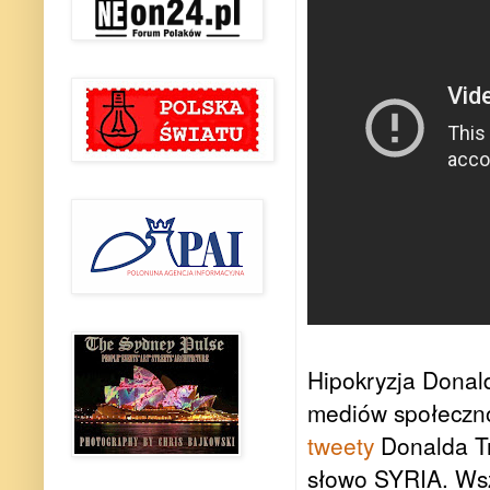
Hipokryzja Donal
mediów społeczn
tweety
Donalda Tr
słowo SYRIA. Wsz