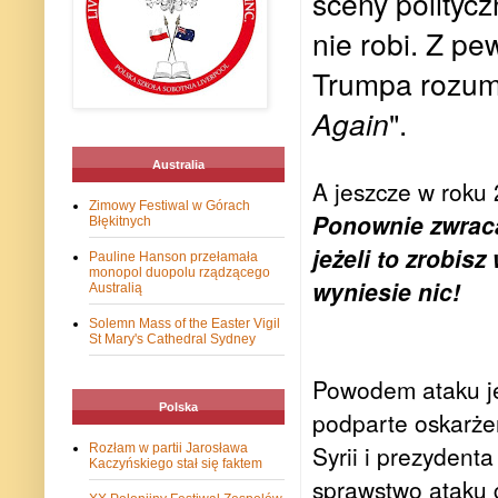
sceny polityczn
nie robi. Z pe
Trumpa rozumi
Again
".
Australia
A jeszcze w roku 
Zimowy Festiwal w Górach
Ponownie zwracam
Błękitnych
jeżeli to zrobisz
Pauline Hanson przełamała
monopol duopolu rządzącego
wyniesie nic!
Australią
Solemn Mass of the Easter Vigil
St Mary's Cathedral Sydney
Powodem ataku je
Polska
podparte oskarże
Syrii i prezydent
Rozłam w partii Jarosława
Kaczyńskiego stał się faktem
sprawstwo ataku