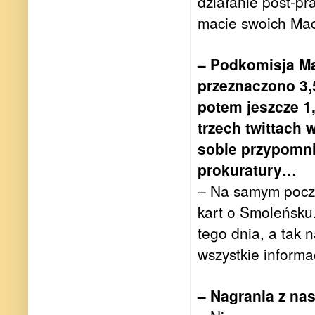
działanie post-pra
macie swoich Mac
– Podkomisja Mac
przeznaczono 3,
potem jeszcze 1
trzech twittach 
sobie przypomni
prokuratury…
– Na samym począ
kart o Smoleńsku.
tego dnia, a tak 
wszystkie inform
– Nagrania z na