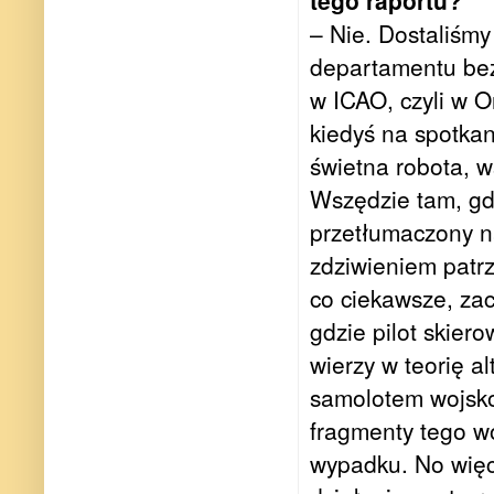
tego raportu?
– Nie. Dostaliśmy
departamentu bez
w ICAO, czyli w 
kiedyś na spotkan
świetna robota, 
Wszędzie tam, gdzi
przetłumaczony na
zdziwieniem patrzy
co ciekawsze, zac
gdzie pilot skier
wierzy w teorię a
samolotem wojsko
fragmenty tego w
wypadku. No więc