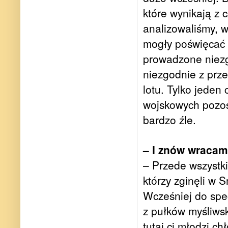
które wynikają z c
analizowaliśmy, w
mogły poświęcać n
prowadzone niezg
niezgodnie z prz
lotu. Tylko jeden
wojskowych pozost
bardzo źle.
– I znów wraca
– Przede wszystki
którzy zginęli w S
Wcześniej do spec
z pułków myśliwsk
tutaj ci młodzi ch