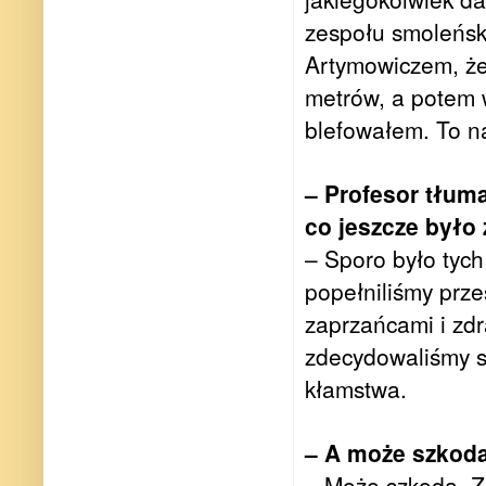
zespołu smoleński
Artymowiczem, że 
metrów, a potem 
blefowałem. To n
– Profesor tłuma
co jeszcze było
– Sporo było tych
popełniliśmy prze
zaprzańcami i zd
zdecydowaliśmy si
kłamstwa.
– A może szkoda
– Może szkoda. Z