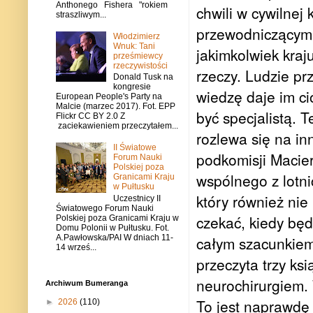
Anthonego Fishera "rokiem
chwili w cywilnej 
straszliwym...
przewodniczącym 
Włodzimierz
Wnuk: Tani
jakimkolwiek kraj
prześmiewcy
rzeczywistości
rzeczy. Ludzie pr
Donald Tusk na
kongresie
wiedzę daje im c
European People's Party na
Malcie (marzec 2017). Fot. EPP
być specjalistą. T
Flickr CC BY 2.0 Z
zaciekawieniem przeczytałem...
rozlewa się na in
II Światowe
podkomisji Macier
Forum Nauki
Polskiej poza
wspólnego z lotni
Granicami Kraju
w Pułtusku
który również nie
Uczestnicy II
Światowego Forum Nauki
czekać, kiedy będ
Polskiej poza Granicami Kraju w
Domu Polonii w Pułtusku. Fot.
A.Pawłowska/PAI W dniach 11-
całym szacunkiem
14 wrześ...
przeczyta trzy ks
neurochirurgiem. 
Archiwum Bumeranga
To jest naprawdę
►
2026
(110)