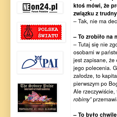
ktoś mówi, że pr
związku z trudn
– Tak, nie ma decy
– To zrobiło na 
– Tutaj się nie z
osobami w państw
jest zapisane, ż
jego polecenia. G
załodze, to kapit
pierwszym po Bog
Ale rzeczywiście, 
robimy”
przemawia
– To było chwilę