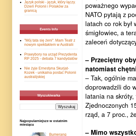
Język polski - język, który łączy.
poważnego wypad
Dzień Polonii i Polaków za
granicą
NATO pytają z po
latach co rok był
Events Info
śmigłowiec, a tera
zaleceń dotycząc
"Mój tata się żeni". Mam Teatr z
nowym spektaklem w Australii
Prawybory na urząd Prezydenta
– Przeciętny oby
RP 2025 - debata 7 kandydatów
natomiast chętni
Nie żyje Ernestyna Skurjat-
Kozek - unikalna postać Polonii
– Tak, ogólnie ma
australijskiej
doprowadzili do w
latania na skróty
Wyszukiwarka
Zjednoczonych 15
rząd, a 7 proc., 
Najpopularniejsze w ostatnim
miesiącu
– Mimo wszystko
Bumerang