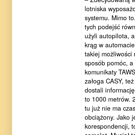
lotniska wyposaż
systemu. Mimo to
tych podejść rów
użyli autopilota,
krąg w automacie,
takiej możliwości
sposób pomóc, a t
komunikaty TAWS
załoga CASY, też
dostali informacj
to 1000 metrów. 
tu już nie ma cza
obciążony. Jako j
korespondencji, t