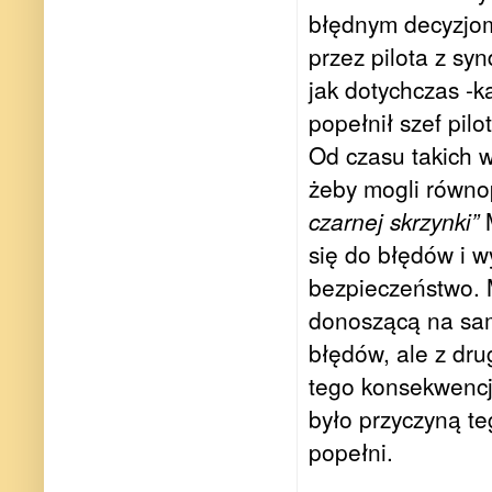
błędnym decyzjo
przez pilota z s
jak dotychczas -ka
popełnił szef pil
Od czasu takich 
żeby mogli równo
czarnej skrzynki”
M
się do błędów i 
bezpieczeństwo. 
donoszącą na sam
błędów, ale z dr
tego konsekwencj
było przyczyną teg
popełni.