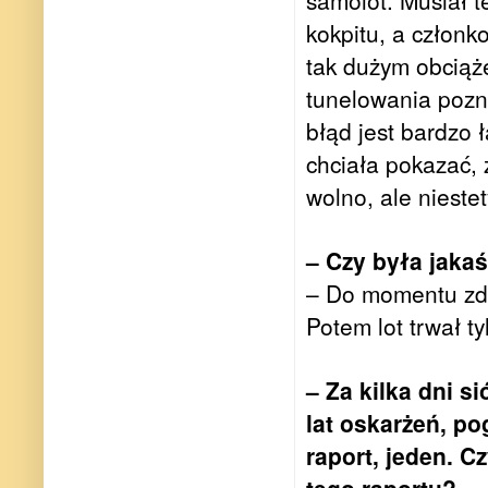
samolot. Musiał 
kokpitu, a członk
tak dużym obciąże
tunelowania pozn
błąd jest bardzo 
chciała pokazać, 
wolno, ale niestet
– Czy była jaka
– Do momentu zde
Potem lot trwał t
– Za kilka dni s
lat oskarżeń, p
raport, jeden. 