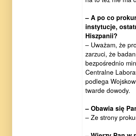
– A po co proku
instytucje, osta
Hiszpanii?
– Uważam, że prok
zarzuci, że badan
bezpośrednio mini
Centralne Labora
podlega Wojskowy 
twarde dowody.
– Obawia się Pa
– Ze strony proku
– Wierzy Pan w 