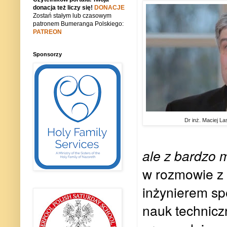
donacja też liczy się!
DONACJE
Zostań stałym lub czasowym
patronem Bumeranga Polskiego:
PATREON
Sponsorzy
Dr inż. Maciej L
ale z bardzo
w rozmowie z 
inżynierem sp
nauk technicz