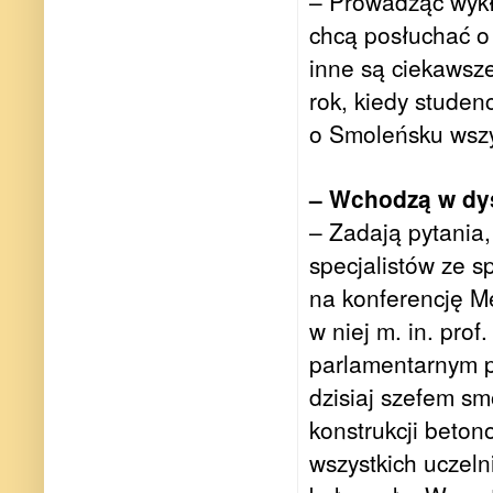
– Prowadząc wykł
chcą posłuchać o
inne są ciekawsze
rok, kiedy studen
o Smoleńsku wszy
– Wchodzą w dy
– Zadają pytania
specjalistów ze s
na konferencję Me
w niej m. in. pro
parlamentarnym p
dzisiaj szefem sm
konstrukcji beton
wszystkich uczeln