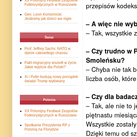
XX Polonijny Festiwal Zespołów
przepisów kodeks
Folklorystycznych w Rzeszowie
Gen. Leon Komornicki:
Jesteśmy jak dzieci we mgle
– A więc nie wy
– Tak, wszystkie 
Świat
– Czy trudno w P
Prof. Jeffrey Sachs: NATO w
stanie cakowitego chaosu
Smoleńsku?
Pakt migracyjny wszedł w życie.
– Chyba nie tak b
Jakie wyjście dla Polski?
liczba osób, któr
Xi i Putin budują nowy porządek
świata! Trump wykiwany
– Czy dla badacz
Polonia
– Tak, ale nie to
XX Polonijny Festiwal Zespołów
piętnastu miesiąc
Folklorystycznych w Rzeszowie
Wszystkie zostały
Spotkanie Prezydenta RP z
Polonią na Florydzie
Dzięki temu od sz