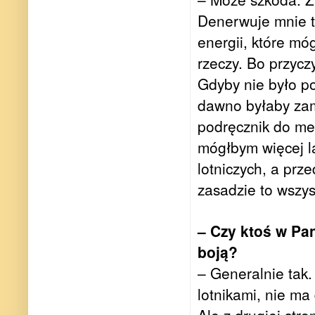
Denerwuje mnie t
energii, które mó
rzeczy. Bo przycz
Gdyby nie było pol
dawno byłaby zamk
podręcznik do me
mógłbym więcej l
lotniczych, a prz
zasadzie to wszy
– Czy ktoś w Pan
boją?
– Generalnie tak.
lotnikami, nie ma