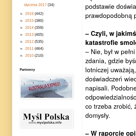
podstawie doświa
stycznia 2017
(34)
prawdopodobną pr
►
2016
(442)
►
2015
(380)
►
2014
(359)
– Czyli, w jakim
►
2013
(405)
katastrofie smo
►
2012
(535)
►
2011
(464)
– Nie, był w pełn
►
2010
(210)
zdania, gdzie byś
lotniczej uważają
Partnerzy
doświadczeń wied
napisali. Podobne
odpowiedzialności
co trzeba zrobić,
domysły.
– W raporcie opi