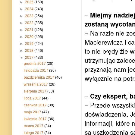
►
2025
(150)
►
2024
(243)
– Miejmy nadziej
►
2023
(254)
zostaną wycofan
►
2022
(335)
►
2021
(428)
– Na razie nie zo
►
2020
(495)
Macierewicza i cał
►
2019
(424)
to nie błędy źle 
►
2018
(446)
▼
2017
(433)
utrzymując zalece
grudnia 2017
(28)
przyznają nam je
listopada 2017
(36)
wyłącznie na potr
października 2017
(40)
września 2017
(28)
sierpnia 2017
(33)
– Czy ekspert, b
lipca 2017
(44)
– Przede wszystki
czerwca 2017
(39)
doświadczenia. J
maja 2017
(47)
kwietnia 2017
(36)
informacji, które 
marca 2017
(34)
są uszkodzenia sa
lutego 2017
(34)