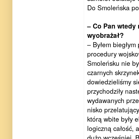
Do Smoleńska pol
– Co Pan wtedy 
wyobrażał?
– Byłem biegłym 
procedury wojskow
Smoleńsku nie był
czarnych skrzynek
dowiedzieliśmy s
przychodziły nast
wydawanych przez
nisko przelatując
którą wbite były 
logiczną całość, 
dużo wcześniej. B