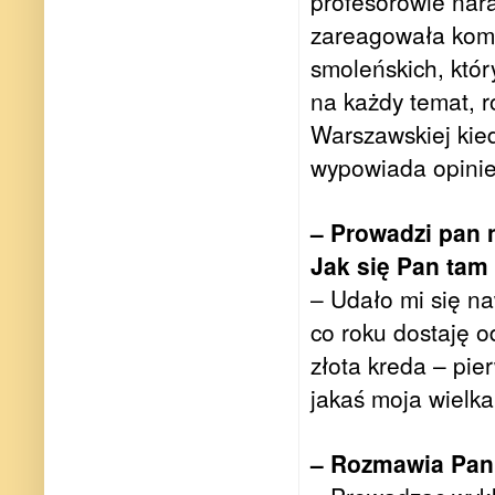
profesorowie nara
zareagowała komi
smoleńskich, któr
na każdy temat, r
Warszawskiej kied
wypowiada opinie 
– Prowadzi pan 
Jak się Pan tam
– Udało mi się na
co roku dostaję o
złota kreda – pie
jakaś moja wielka
– Rozmawia Pan