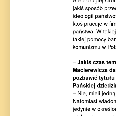
Ale z drugiej stro
jakiś sposób prze
ideologii państwow
ktoś pracuje w fi
państwa. W takiej
takiej pomocy ba
komunizmu w Pol
– Jakiś czas tem
Macierewicza ds
pozbawić tytułu 
Pańskiej dziedz
– Nie, mieli jedn
Natomiast wiadom
jedynie w określo