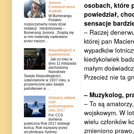
Juniora:
osobach, które p
Czerwone serce
Australii
powiedział, cho
W Bumerangu
Polskim
sensacje bardzi
rozpoczynamy nowy dział
redakcji młodzieżowej –
– Raczej denerwu
Bumerang Juniora . Znajdą się
w nim materiały nadesłane
której pan Macier
przez naszyc...
wypadków lotniczy
Niepodległość a
suwerenność
kiedykolwiek bada
Jak co roku w
dniu 11 listopada
małym doświadcze
obchodzimy
Narodowe
Przecież nie ta g
Święto Niepodległości,
ustanowione w 1937 roku, a
przywrócone jako święto
państwowe w ...
– Muzykolog, pr
Globalny alfabet,
– To są amatorzy,
czyli
podsumowanie
wojskowym. W lot
roku 2017
Fot. CC0
wielu członków ko
domena
publiczna Rok 2017 dobiegł
końca. Rok nazwany przez
zmieniono prawo, 
arcybiskupa Sydney