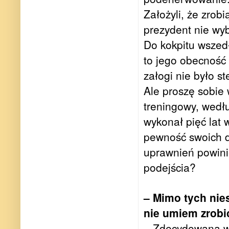
Założyli, że zrob
prezydent nie wyb
Do kokpitu wszedł
to jego obecność
załogi nie było s
Ale proszę sobie w
treningowy, wedłu
wykonał pięć lat 
pewność swoich dz
uprawnień powini
podejścia?
– Mimo tych nie
nie umiem zrobi
– Zdecydowaną wi