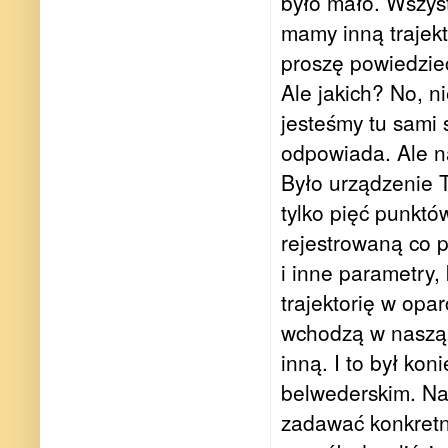
było mało. Wszyst
mamy inną trajekt
proszę powiedzieć
Ale jakich? No, n
jesteśmy tu sami
odpowiada. Ale n
Było urządzenie 
tylko pięć punktó
rejestrowaną co p
i inne parametry,
trajektorię w opar
wchodzą w naszą t
inną. I to był kon
belwederskim. Nat
zadawać konkretne 