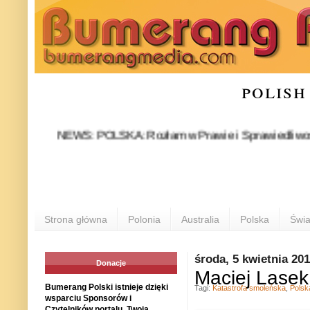
polish
NEWS: POLSKA: Rozłam w Prawie i Sprawiedliwości stał się
POL
Strona główna
Polonia
Australia
Polska
Świa
środa, 5 kwietnia 20
Donacje
Maciej Lasek
Bumerang Polski istnieje dzięki
Tagi:
Katastrofa smoleńska
,
Polsk
wsparciu Sponsorów i
Czytelników portalu. Twoja