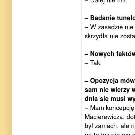
– Badanie tune
– W zasadzie nie
skrzydła nie zost
– Nowych faktów
– Tak.
– Opozycja mówi
sam nie wierzy w
dnia się musi w
– Mam koncepcję,
Macierewicza, dot
był zamach, ale n
na to też nie ma