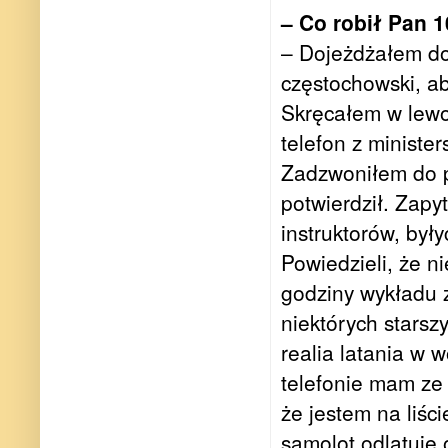
– Co robił Pan 1
– Dojeżdżałem do
częstochowski, ab
Skręcałem w lew
telefon z ministe
Zadzwoniłem do p
potwierdził. Zapy
instruktorów, był
Powiedzieli, że n
godziny wykładu 
niektórych starsz
realia latania w 
telefonie mam ze
że jestem na liś
samolot odlatuje