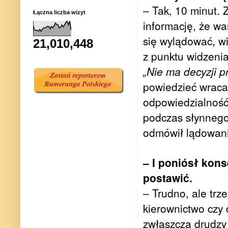
– Tak, 10 minut.
Łączna liczba wizyt
informację, że w
się wylądować, wi
21,010,448
z punktu widzeni
„Nie ma decyzji p
powiedzieć wracam
odpowiedzialność 
podczas słynnego 
odmówił lądowania
– I poniósł kon
postawić.
– Trudno, ale trz
kierownictwo czy d
zwłaszcza drudzy 