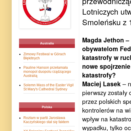
przewodniczą
Lotniczych ut
Smoleńsku z 1
Magda Jethon – 
Australia
obywatelom Fede
Zimowy Festiwal w Górach
katastrofy w ruc
Błękitnych
nowe spojrzenie
Pauline Hanson przełamała
monopol duopolu rządzącego
katastrofy?
Australią
Maciej Lasek
– n
Solemn Mass of the Easter Vigil
St Mary's Cathedral Sydney
pierwszy zostały 
przez polskich sp
Polska
kontrolerów na wi
wpływ na katastro
Rozłam w partii Jarosława
Kaczyńskiego stał się faktem
wypadku, tylko oc