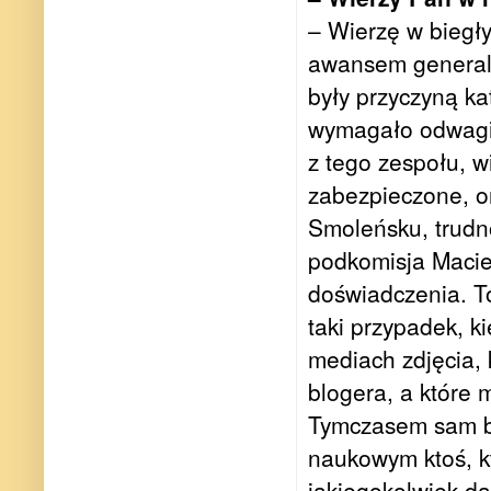
– Wierzę w biegłyc
awansem generalsk
były przyczyną ka
wymagało odwagi 
z tego zespołu, w
zabezpieczone, o
Smoleńsku, trudno
podkomisja Macie
doświadczenia. To
taki przypadek, k
mediach zdjęcia,
blogera, a które 
Tymczasem sam bl
naukowym ktoś, kt
jakiegokolwiek da