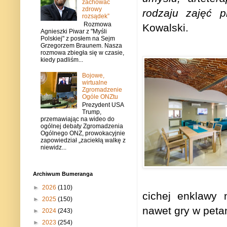
zachować
zdrowy
rodzaju zajęć 
rozsądek”
Rozmowa
Kowalski.
Agnieszki Piwar z "Myśli
Polskiej" z posłem na Sejm
Grzegorzem Braunem. Nasza
rozmowa zbiegła się w czasie,
kiedy padliśm...
Bojowe,
wirtualne
Zgromadzenie
Ogóle ONZtu
Prezydent USA
Trump,
przemawiając na wideo do
ogólnej debaty Zgromadzenia
Ogólnego ONZ, prowokacyjnie
zapowiedział „zaciekłą walkę z
niewidz...
Archiwum Bumeranga
►
2026
(110)
cichej enklawy 
►
2025
(150)
nawet gry w peta
►
2024
(243)
►
2023
(254)