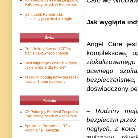
Care we Wrocław
XX Polonijny Festiwal Zespołów
Folklorystycznych w Rzeszowie
Gen. Leon Komornicki:
Jesteśmy jak dzieci we mgle
Jak wygląda ind
Świat
Angel Care jes
Prof. Jeffrey Sachs: NATO w
kompleksową o
stanie cakowitego chaosu
zlokalizowanego
Pakt migracyjny wszedł w życie.
Jakie wyjście dla Polski?
dawnego szpit
Xi i Putin budują nowy porządek
bezpieczeństwa, 
świata! Trump wykiwany
doświadczony per
Polonia
–
Rodziny maj
XX Polonijny Festiwal Zespołów
Folklorystycznych w Rzeszowie
bezpieczni przez
Spotkanie Prezydenta RP z
nagłych. Z kolei
Polonią na Florydzie
związany rów