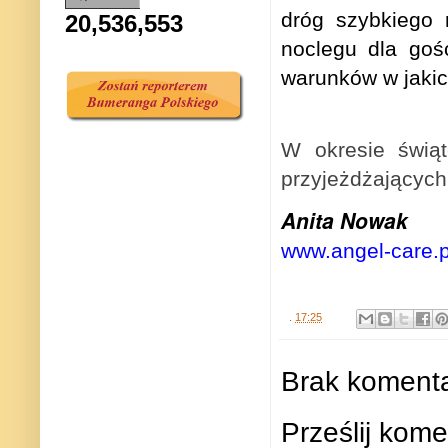
dróg szybkiego 
20,536,553
noclegu dla goś
warunków w jakic
W okresie świąt
przyjeżdżających
Anita Nowak
www.angel-care.p
.
17:25
Brak komenta
Prześlij kome