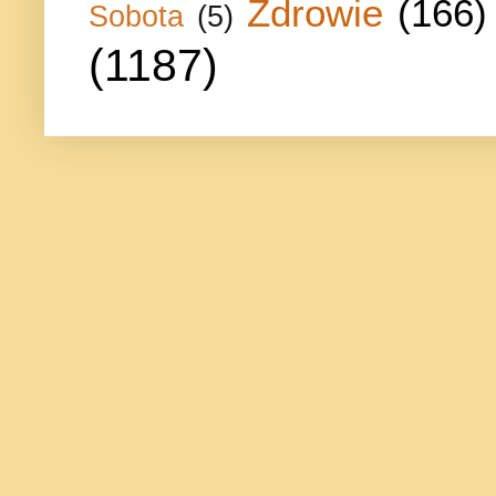
Zdrowie
(166)
Sobota
(5)
(1187)