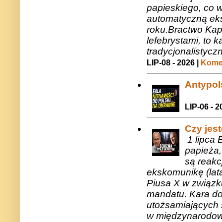
papieskiego, co w
automatyczną eks
roku.Bractwo Ka
lefebrystami, to
tradycjonalistycz
LIP-08 - 2026 |
Komen
Antypols
LIP-06 - 2
Czy jes
1 lipca 
papieża,
są reakc
ekskomunikę (lat
Piusa X w związk
mandatu. Kara do
utożsamiających 
w międzynarodow