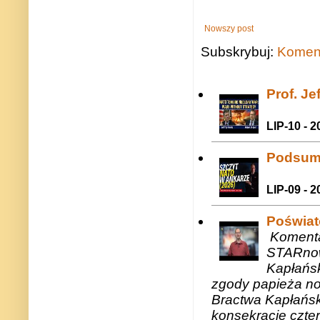
Nowszy post
Subskrybuj:
Koment
Prof. J
LIP-10 - 2
Podsum
LIP-09 - 2
Poświat
Komenta
STARnow
Kapłańsk
zgody papieża n
Bractwa Kapłańsk
konsekracje czte