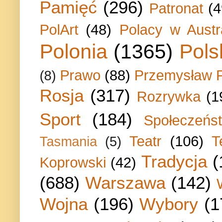
Pamięć
(296)
Patronat
(4
PolArt
(48)
Polacy w Austra
Polonia
(1365)
Pols
Prawo
(88)
Przemysław P
(8)
Rosja
(317)
Rozrywka
(1
Sport
(184)
Społeczeńs
Teatr
(106)
T
Tasmania
(5)
Tradycja
(
Koprowski
(42)
(688)
Warszawa
(142)
Wojna
(196)
Wybory
(1