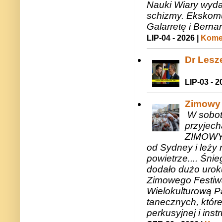
Nauki Wiary wyda
schizmy. Ekskomu
Galarretę i Bernar
LIP-04 - 2026 |
Komen
Dr Lesze
LIP-03 - 2
Zimowy 
W sobotę
przyjech
ZIMOWY 
od Sydney i leży 
powietrze.... Śni
dodało dużo uroku
Zimowego Festiwal
Wielokulturową P
tanecznych, któr
perkusyjnej i in