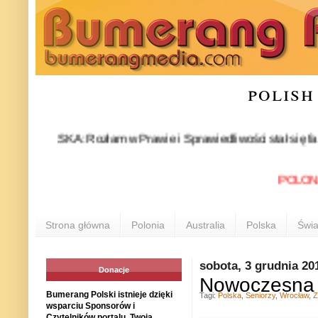
polish
POLSKA: Rozłam w Prawie i Sprawiedliwości stał się faktem. 24
POLONIA INF
Strona główna
Polonia
Australia
Polska
Świa
sobota, 3 grudnia 20
Donacje
Nowoczesna o
Bumerang Polski istnieje dzięki
Tagi:
Polska
,
Seniorzy
,
Wrocław
,
Z
wsparciu Sponsorów i
Czytelników portalu. Twoja