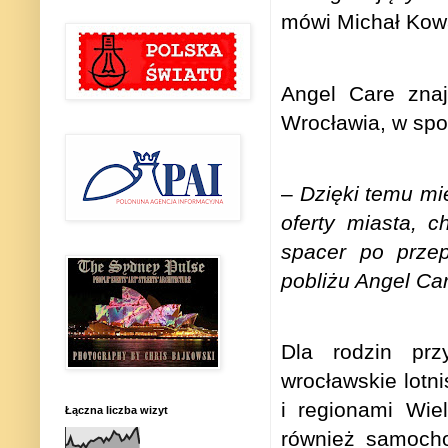
mówi Michał Kowa
Angel Care zna
Wrocławia, w spo
–
Dzięki temu m
oferty miasta, c
spacer po prze
pobliżu Angel Ca
Dla rodzin prz
wrocławskie lotn
i regionami Wie
Łączna liczba wizyt
również samocho