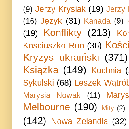
Jerzy Krysiak
(19)
(9)
Jerzy
Język
(31)
(16)
Kanada
(9)
Konflikty
(213)
(19)
Ko
Kości
Kosciuszko Run
(36)
Kryzys ukraiński
(371)
Książka
(149)
Kuchnia
Sykulski
(68)
Leszek Wątrób
Marys
Marysia Nowak
(11)
Melbourne
(190)
Mity
(2)
(142)
Nowa Zelandia
(32)