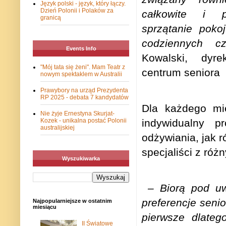
Język polski - język, który łączy.
Dzień Polonii i Polaków za
całkowite i pe
granicą
sprzątanie poko
codziennych cz
Events Info
Kowalski, dyre
"Mój tata się żeni". Mam Teatr z
centrum seniora
nowym spektaklem w Australii
Prawybory na urząd Prezydenta
RP 2025 - debata 7 kandydatów
Dla każdego mi
Nie żyje Ernestyna Skurjat-
indywidualny p
Kozek - unikalna postać Polonii
australijskiej
odżywiania, jak r
specjaliści z róż
Wyszukiwarka
– Biorą pod u
preferencje senio
Najpopularniejsze w ostatnim
miesiącu
pierwsze dlateg
II Światowe