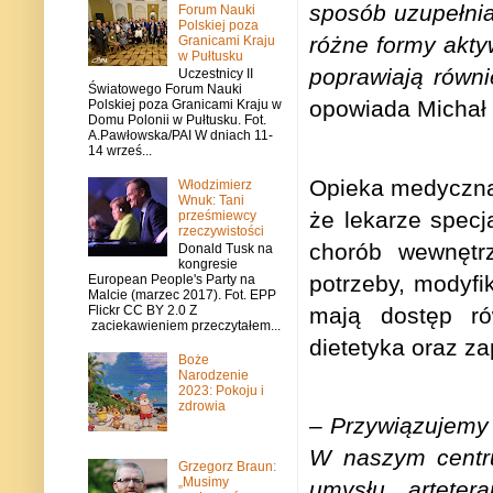
sposób uzupełnia
Forum Nauki
Polskiej poza
różne formy aktyw
Granicami Kraju
w Pułtusku
poprawiają równi
Uczestnicy II
Światowego Forum Nauki
opowiada Michał 
Polskiej poza Granicami Kraju w
Domu Polonii w Pułtusku. Fot.
A.Pawłowska/PAI W dniach 11-
14 wrześ...
Opieka medyczna
Włodzimierz
Wnuk: Tani
że lekarze specja
prześmiewcy
rzeczywistości
chorób wewnętr
Donald Tusk na
kongresie
potrzeby, modyf
European People's Party na
Malcie (marzec 2017). Fot. EPP
mają dostęp rów
Flickr CC BY 2.0 Z
zaciekawieniem przeczytałem...
dietetyka oraz z
Boże
Narodzenie
2023: Pokoju i
zdrowia
–
Przywiązujemy 
W naszym centru
Grzegorz Braun:
„Musimy
umysłu, arteter