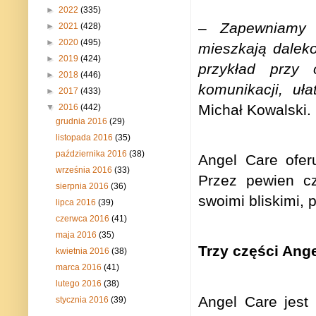
►
2022
(335)
–
Zapewniamy t
►
2021
(428)
►
2020
(495)
mieszkają dalek
►
2019
(424)
przykład przy
►
2018
(446)
komunikacji, uł
►
2017
(433)
Michał Kowalski.
▼
2016
(442)
grudnia 2016
(29)
listopada 2016
(35)
października 2016
(38)
Angel Care ofer
września 2016
(33)
Przez pewien c
sierpnia 2016
(36)
swoimi bliskimi,
lipca 2016
(39)
czerwca 2016
(41)
maja 2016
(35)
Trzy części Ang
kwietnia 2016
(38)
marca 2016
(41)
lutego 2016
(38)
Angel Care jest 
stycznia 2016
(39)