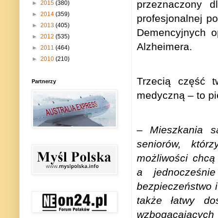
przeznaczony dl
►
2015
(380)
►
2014
(359)
profesjonalnej 
►
2013
(405)
Demencyjnych
op
►
2012
(535)
Alzheimera.
►
2011
(464)
►
2010
(210)
Trzecią część 
Partnerzy
medyczną
– to p
–
Mieszkania s
seniorów, któ
możliwości chcą 
a jednocześni
bezpieczeństwo 
także łatwy do
wzbogacających