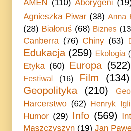
AMEN
(110)
Aborygeni
(19
Agnieszka Piwar
(38)
Anna 
(28)
Białoruś
(68)
Biznes
(13
Canberra
(76)
Chiny
(63)
Edukacja
(259)
Ekologia
Europa
(522)
Etyka
(60)
Film
(134)
Festiwal
(16)
Geopolityka
(210)
Geo
Harcerstwo
(62)
Henryk Igli
Info
(569)
Humor
(29)
In
Maszczyszyn
(19)
Jan Paweł