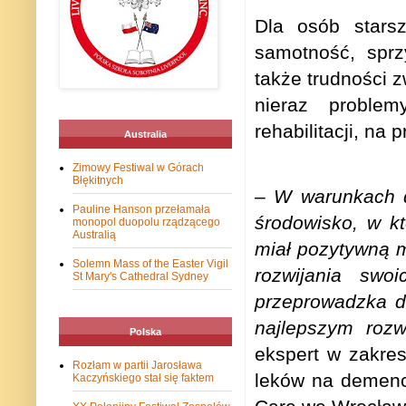
Dla osób stars
samotność, sprz
także trudności 
nieraz problem
rehabilitacji, na 
Australia
Zimowy Festiwal w Górach
Błękitnych
–
W warunkach d
Pauline Hanson przełamała
środowisko, w k
monopol duopolu rządzącego
Australią
miał pozytywną m
Solemn Mass of the Easter Vigil
rozwijania swo
St Mary's Cathedral Sydney
przeprowadzka d
najlepszym rozw
Polska
ekspert w zakre
Rozłam w partii Jarosława
leków na demenc
Kaczyńskiego stał się faktem