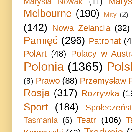
Marys
Marysia Nowak
(11)
Melbourne
(190)
Mity
(2)
(142)
Nowa Zelandia
(32)
Pamięć
(296)
Patronat
(4
PolArt
(48)
Polacy w Austra
Polonia
(1365)
Pols
Prawo
(88)
Przemysław P
(8)
Rosja
(317)
Rozrywka
(1
Sport
(184)
Społeczeńs
Teatr
(106)
T
Tasmania
(5)
Tradycja
(