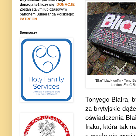
donacja też liczy się!
DONACJE
Zostań stałym lub czasowym
patronem Bumeranga Polskiego:
PATREON
Sponsorzy
"Bliar" black coffin - Tony Bla
London.
Fot.C.Be
Tonyego Blaira, b
za brytyjskie dąż
oświadczenia Blai
Iraku, która tak 
a wcale nie wynik