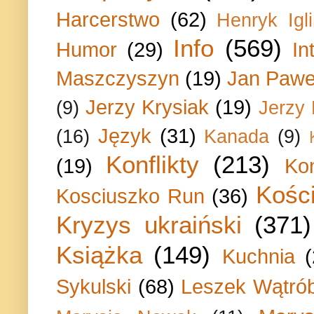
Harcerstwo
(62)
Henryk Igli
Info
(569)
Humor
(29)
In
Maszczyszyn
(19)
Jan Paweł
Jerzy Krysiak
(19)
(9)
Jerzy
Język
(31)
(16)
Kanada
(9)
Konflikty
(213)
(19)
Ko
Kości
Kosciuszko Run
(36)
Kryzys ukraiński
(371)
Książka
(149)
Kuchnia
Sykulski
(68)
Leszek Wątrób