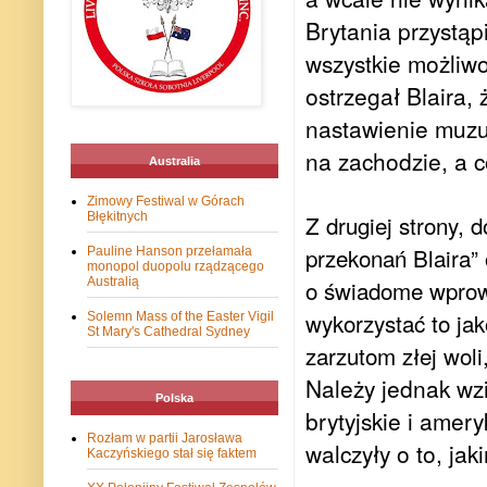
Brytania przystąp
wszystkie możliwo
ostrzegał Blaira,
nastawienie muz
na zachodzie, a c
Australia
Zimowy Festiwal w Górach
Błękitnych
Z drugiej strony,
przekonań Blaira”
Pauline Hanson przełamała
monopol duopolu rządzącego
Australią
o świadome wprowa
wykorzystać to jak
Solemn Mass of the Easter Vigil
St Mary's Cathedral Sydney
zarzutom złej woli
Należy jednak wz
Polska
brytyjskie i amer
Rozłam w partii Jarosława
walczyły o to, j
Kaczyńskiego stał się faktem