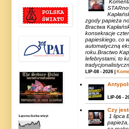
Komenta
STARnow
Kapłańsk
zgody papieża n
Bractwa Kapłańsk
konsekracje czte
papieskiego, co w
automatyczną eks
roku.Bractwo Ka
lefebrystami, to
tradycjonalistycz
LIP-08 - 2026 |
Komen
Antypols
LIP-06 - 2
Czy jes
1 lipca 
Łączna liczba wizyt
papieża,
są reakc