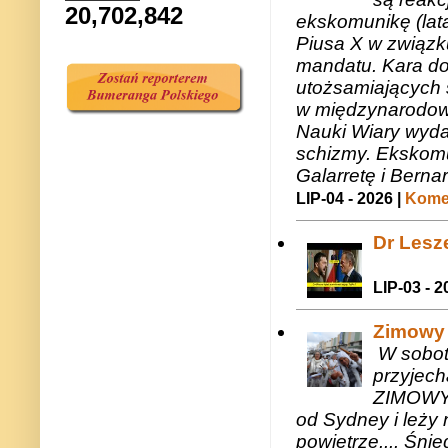
20,702,842
ekskomunikę (lat
Piusa X w związk
mandatu. Kara do
utożsamiających 
w międzynarodow
Nauki Wiary wyda
schizmy. Ekskomu
Galarretę i Bernar
LIP-04 - 2026 |
Komen
Dr Lesze
LIP-03 - 2
Zimowy 
W sobotę
przyjech
ZIMOWY 
od Sydney i leży 
powietrze.... Śni