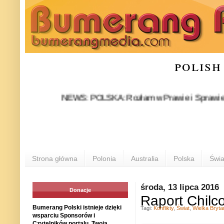
polish
NEWS: POLSKA: Rozłam w Prawie i Sprawiedliwości s
Strona główna
Polonia
Australia
Polska
Świa
środa, 13 lipca 2016
Donacje
Raport Chilco
Bumerang Polski istnieje dzięki
Tagi:
Konflikty
,
Świat
,
Wielka Bryta
wsparciu Sponsorów i
Czytelników portalu. Twoja