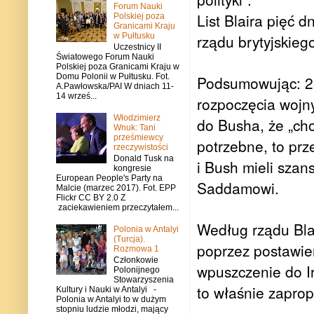
Forum Nauki
List Blaira pięć 
Polskiej poza
Granicami Kraju
w Pułtusku
rządu brytyjskieg
Uczestnicy II
Światowego Forum Nauki
Polskiej poza Granicami Kraju w
Domu Polonii w Pułtusku. Fot.
Podsumowując: 23 
A.Pawłowska/PAI W dniach 11-
14 wrześ...
rozpoczęcia wojny
Włodzimierz
do Busha, że „ch
Wnuk: Tani
prześmiewcy
potrzebne, to pr
rzeczywistości
Donald Tusk na
i Bush mieli szan
kongresie
European People's Party na
Saddamowi.
Malcie (marzec 2017). Fot. EPP
Flickr CC BY 2.0 Z
zaciekawieniem przeczytałem...
Według rządu Blai
Polonia w Antalyi
(Turcja).
poprzez postawi
Rozmowa 1
Członkowie
wpuszczenie do Ir
Polonijnego
Stowarzyszenia
to właśnie zapro
Kultury i Nauki w Antalyi -
Polonia w Antalyi to w dużym
stopniu ludzie młodzi, mający