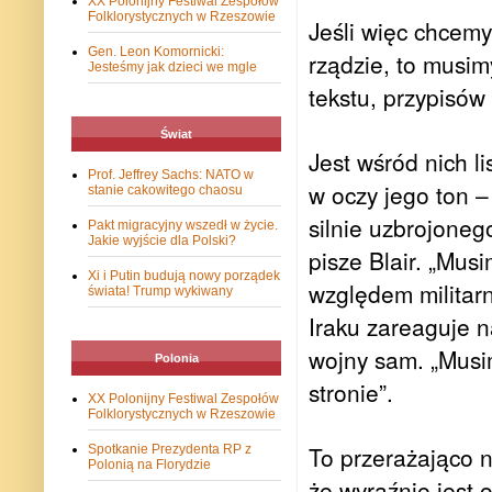
XX Polonijny Festiwal Zespołów
Folklorystycznych w Rzeszowie
Jeśli więc chcemy
Gen. Leon Komornicki:
rządzie, to musim
Jesteśmy jak dzieci we mgle
tekstu, przypisów
Świat
Jest wśród nich li
Prof. Jeffrey Sachs: NATO w
w oczy jego ton –
stanie cakowitego chaosu
silnie uzbrojoneg
Pakt migracyjny wszedł w życie.
Jakie wyjście dla Polski?
pisze Blair. „Mus
Xi i Putin budują nowy porządek
względem militarn
świata! Trump wykiwany
Iraku zareaguje n
wojny sam. „Musi
Polonia
stronie”.
XX Polonijny Festiwal Zespołów
Folklorystycznych w Rzeszowie
To przerażająco n
Spotkanie Prezydenta RP z
Polonią na Florydzie
że wyraźnie jest 