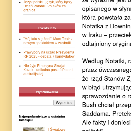
Język polski - język, który łączy.
opisanego w słynn
Dzień Polonii i Polaków za
granicą
która powstała za
Notatka z Downing
Events Info
w Iraku – przecie
"Mój tata się żeni". Mam Teatr z
odtajniony orygin
nowym spektaklem w Australii
Prawybory na urząd Prezydenta
RP 2025 - debata 7 kandydatów
Według Notatki, r
Nie żyje Ernestyna Skurjat-
przez ówczesnego
Kozek - unikalna postać Polonii
australijskiej
że rząd Stanów Z
w błąd utrzymując
Wyszukiwarka
sprawozdanie o r
Bush chciał przep
Saddama. Preteks
Najpopularniejsze w ostatnim
Ale fakty i doni
miesiącu
polityki”.
II Światowe