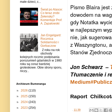
małe dzieci, c...
Pismo Blaira jes
Świat po Alasce:
dowodem na wagę 
Co teraz zrobi
Żełensky?
Komentuje Prof.
gdy Notatka wycie
A. Zapałowski
w najlepszym wyp
nie, jak sugerował
Jan Engelgard:
Rocznica
Solidarności i
z Waszyngtonu, a
Gorbaczow
Z roku na rok
Stanów Zjednoczon
obchody
kolejnych rocznic podpisania
porozumień gdańskich w 1980
roku są coraz bardziej
Jon Schwarz –
groteskowe. Obie strony sporu,
niczy...
Tłumaczenie i r
Medium#Public
Archiwum Bumeranga
►
2026
(110)
Raport Chilkcot
►
2025
(150)
►
2024
(243)
►
2023
(254)
.
11:39