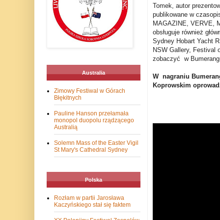
Tomek, autor prezento
publikowane w czasop
MAGAZINE, VERVE,
obsługuje również głów
Sydney Hobart Yacht Rac
NSW Gallery, Festival 
zobaczyć
w Bumerang
Australia
W
nagraniu Bumeran
Koprowskim oprowadz
Zimowy Festiwal w Górach
Błękitnych
Pauline Hanson przełamała
monopol duopolu rządzącego
Australią
Solemn Mass of the Easter Vigil
St Mary's Cathedral Sydney
Polska
Rozłam w partii Jarosława
Kaczyńskiego stał się faktem