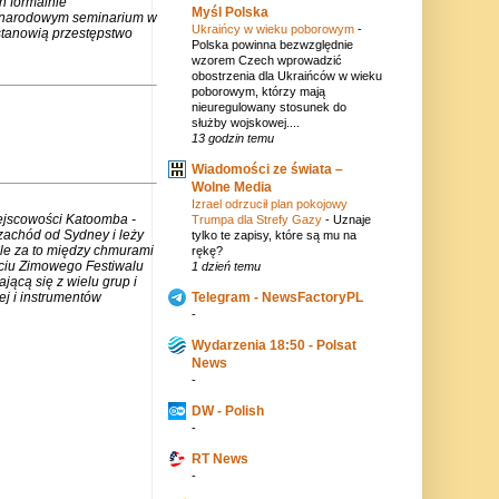
h formalnie
Myśl Polska
zynarodowym seminarium w
Ukraińcy w wieku poborowym
-
stanowią przestępstwo
Polska powinna bezwzględnie
wzorem Czech wprowadzić
obostrzenia dla Ukraińców w wieku
poborowym, którzy mają
nieuregulowany stosunek do
służby wojskowej....
13 godzin temu
Wiadomości ze świata –
Wolne Media
Izrael odrzucił plan pokojowy
iejscowości Katoomba -
Trumpa dla Strefy Gazy
-
Uznaje
zachód od Sydney i leży
tylko te zapisy, które są mu na
ale za to między chmurami
rękę?
rciu Zimowego Festiwalu
1 dzień temu
jącą się z wielu grup i
j i instrumentów
Telegram - NewsFactoryPL
-
Wydarzenia 18:50 - Polsat
News
-
DW - Polish
-
RT News
-