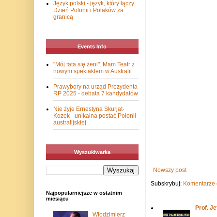
Język polski - język, który łączy.
Dzień Polonii i Polaków za
granicą
Events Info
"Mój tata się żeni". Mam Teatr z
nowym spektaklem w Australii
Prawybory na urząd Prezydenta
RP 2025 - debata 7 kandydatów
Nie żyje Ernestyna Skurjat-
Kozek - unikalna postać Polonii
australijskiej
Wyszukiwarka
Nowszy post
Subskrybuj:
Komentarze 
Najpopularniejsze w ostatnim
miesiącu
Prof. J
Włodzimierz