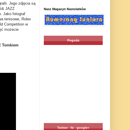
afii. Jego zdjęcia są
ES& JAZZ
Nasz Magazyn Nastolatków
. Jako fotograf
wa tenisowe, Rolex
ald Competition w
jęć możecie
Pogoda
ęć Tomkiem
Twitter - fb - google+