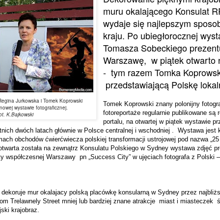
muru okalającego Konsulat 
wydaje się najlepszym sposo
kraju. Po ubiegłorocznej wyst
Tomasza Sobeckiego prezent
Warszawę,
w piątek otwarto
-
tym razem Tomka Koprowsk
przedstawiającą Polskę lokal
egina Jurkowska i Tomek Koprowski
Tomek Koprowski znany polonijny fotogra
owej wystawie fotograficznej.
fotoreportaże regularnie publikowane są
ot. K.Bajkowski
portalu, na otwartej w piątek wystawie p
tnich dwóch latach głównie w Polsce centralnej i wschodniej .
Wystawa jest 
amach obchodów ćwierćwiecza polskiej transformacji ustrojowej pod nazwa „25
otwarta została na zewnątrz Konsulatu Polskiego w Sydney wystawa zdjęć pr
kty współczesnej Warszawy
pn „Success City” w ujęciach fotografa z Polski 
dekoruje mur okalajacy polską placówkę konsularną w Sydney przez najbliż
om Trelawnely Street mniej lub bardziej znane atrakcje
miast i miasteczek
ś
ski krajobraz.