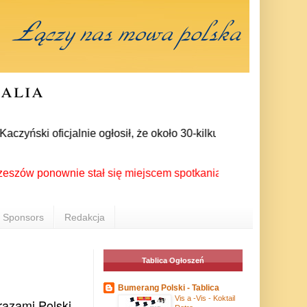
ralia
yński oficjalnie ogłosił, że około 30-kilku posłów zrezygnowa
 ponownie stał się miejscem spotkania Polonii z całego świata
Sponsors
Redakcja
Tablica Ogłoszeń
Bumerang Polski - Tablica
Vis a -Vis - Koktail
razami Polski