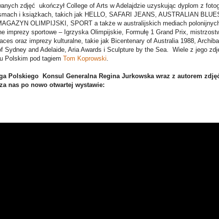
wanych zdjęć
ukończył College of Arts w Adelajdzie uzyskując dyplom z fotogr
ismach i książkach, takich jak HELLO, SAFARI JEANS, AUSTRALIAN BLU
MAGAZYN OLIMPIJSKI
,
SPORT
a także w australijskich mediach polonijnych
ne imprezy sportowe – Igrzyska Olimpijskie, Formułę 1 Grand Prix, mistrzost
es oraz imprezy kulturalne, takie jak Bicentenary of Australia 1988, Archib
of Sydney and Adelaide, Aria Awards i Sculpture by the Sea.
Wiele z jego zd
u Polskim pod tagiem
Tom Koprowski
.
ga Polskiego
Konsul Generalna Regina Jurkowska wraz z autorem zdj
a nas po nowo otwartej wystawie: