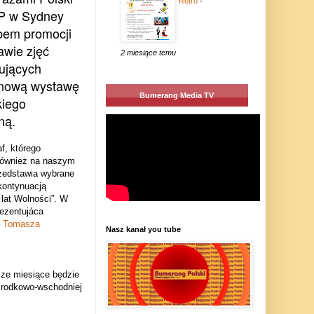
Retro
-
RP w Sydney
bem promocji
awie zjęć
2 miesiące temu
ujących
 nową wystawę
Bumerang Media TV
iego
ną.
f, którego
 również na naszym
rzedstawia wybrane
kontynuacją
 lat Wolności”. W
ezentujáca
–
Tomasza
Nasz kanał you tube
sze miesiące będzie
rodkowo-wschodniej