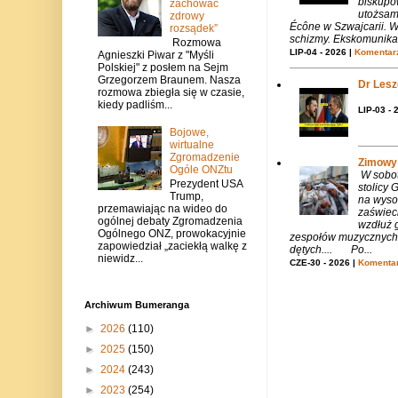
biskupó
zachować
utożsam
zdrowy
Écône w Szwajcarii. W
rozsądek”
schizmy. Ekskomunika 
Rozmowa
LIP-04 - 2026 |
Komentarz
Agnieszki Piwar z "Myśli
Polskiej" z posłem na Sejm
Grzegorzem Braunem. Nasza
Dr Lesze
rozmowa zbiegła się w czasie,
kiedy padliśm...
LIP-03 - 
Bojowe,
wirtualne
Zgromadzenie
Zimowy 
Ogóle ONZtu
W sobotę
Prezydent USA
stolicy
Trump,
na wysok
przemawiając na wideo do
zaświeci
ogólnej debaty Zgromadzenia
wzdłuż g
Ogólnego ONZ, prowokacyjnie
zespołów muzycznych i
zapowiedział „zaciekłą walkę z
dętych.... Po...
niewidz...
CZE-30 - 2026 |
Komentar
Archiwum Bumeranga
►
2026
(110)
►
2025
(150)
►
2024
(243)
►
2023
(254)