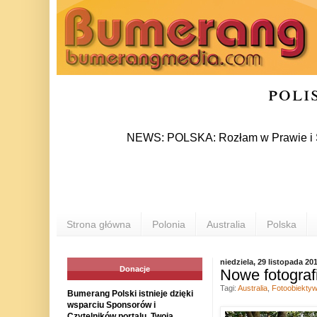
poli
NEWS: POLSKA: Rozłam w Prawie i Sprawied
Strona główna
Polonia
Australia
Polska
niedziela, 29 listopada 20
Donacje
Nowe fotograf
Tagi:
Australia
,
Fotoobiektyw
Bumerang Polski istnieje dzięki
wsparciu Sponsorów i
Czytelników portalu. Twoja