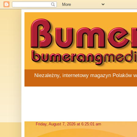
Niezależny, internetowy magazyn Polaków w Au