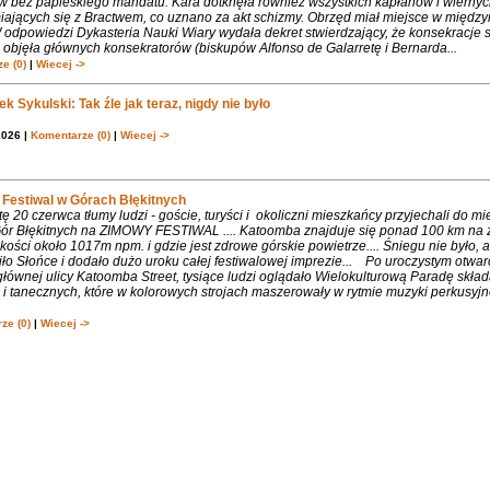
w bez papieskiego mandatu. Kara dotknęła również wszystkich kapłanów i wiernyc
iających się z Bractwem, co uznano za akt schizmy. Obrzęd miał miejsce w międ
 odpowiedzi Dykasteria Nauki Wiary wydała dekret stwierdzający, że konsekracje 
objęła głównych konsekratorów (biskupów Alfonso de Galarretę i Bernarda...
e (0)
|
Wiecej ->
k Sykulski: Tak źle jak teraz, nigdy nie było
2026 |
Komentarze (0)
|
Wiecej ->
Festiwal w Górach Błękitnych
 20 czerwca tłumy ludzi - goście, turyści i okoliczni mieszkańcy przyjechali do m
 Gór Błękitnych na ZIMOWY FESTIWAL .... Katoomba znajduje się ponad 100 km na 
ości około 1017m npm. i gdzie jest zdrowe górskie powietrze.... Śniegu nie było, 
ło Słońce i dodało dużo uroku całej festiwalowej imprezie... Po uroczystym otwa
łównej ulicy Katoomba Street, tysiące ludzi oglądało Wielokulturową Paradę składa
 tanecznych, które w kolorowych strojach maszerowały w rytmie muzyki perkusyjne
ze (0)
|
Wiecej ->