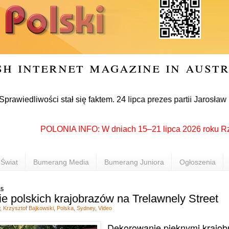
sh internet magazine in aust
liwości stał się faktem. 24 lipca prezes partii Jarosław Kacz
POLONIA INFO: W dniach 15–21 lipca 2026 roku Rzeszów
Świat
Bumerang Media
Bumerang Juniora
Ogłoszenia
15
ie polskich krajobrazów na Trelawnely Street
,
Krzysztof Bajkowski
,
Polska
,
Sydney
,
Video
Dekorowanie pięknymi krajob