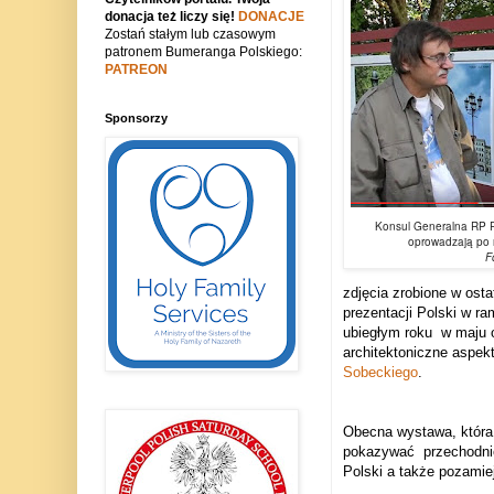
donacja też liczy się!
DONACJE
Zostań stałym lub czasowym
patronem Bumeranga Polskiego:
PATREON
Sponsorzy
Konsul Generalna RP R
oprowadzają po n
F
zdjęcia zrobione w osta
prezentacji Polski w r
ubiegłym roku
w maju 
architektoniczne aspe
Sobeckiego
.
Obecna wystawa, która 
pokazywać
przechodni
Polski a także pozamiej