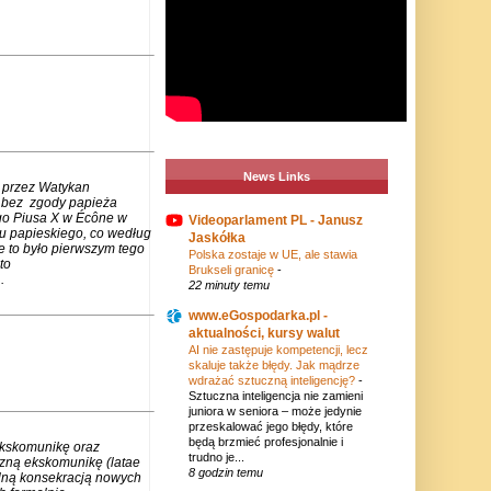
News Links
 przez Watykan
m bez zgody papieża
go Piusa X w Écône w
Videoparlament PL - Janusz
u papieskiego, co według
Jaskółka
e to było pierwszym tego
Polska zostaje w UE, ale stawia
to
Brukseli granicę
-
.
22 minuty temu
www.eGospodarka.pl -
aktualności, kursy walut
AI nie zastępuje kompetencji, lecz
skaluje także błędy. Jak mądrze
wdrażać sztuczną inteligencję?
-
Sztuczna inteligencja nie zamieni
juniora w seniora – może jedynie
przeskalować jego błędy, które
będą brzmieć profesjonalnie i
ekskomunikę oraz
trudno je...
czną ekskomunikę (latae
8 godzin temu
lną konsekracją nowych