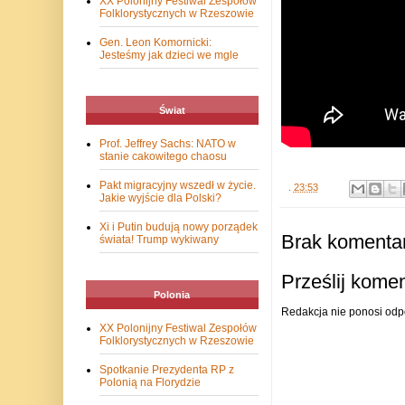
XX Polonijny Festiwal Zespołów
Folklorystycznych w Rzeszowie
Gen. Leon Komornicki:
Jesteśmy jak dzieci we mgle
Świat
Prof. Jeffrey Sachs: NATO w
stanie cakowitego chaosu
Pakt migracyjny wszedł w życie.
.
23:53
Jakie wyjście dla Polski?
Xi i Putin budują nowy porządek
Brak komentar
świata! Trump wykiwany
Prześlij kome
Polonia
Redakcja nie ponosi odp
XX Polonijny Festiwal Zespołów
Folklorystycznych w Rzeszowie
Spotkanie Prezydenta RP z
Polonią na Florydzie