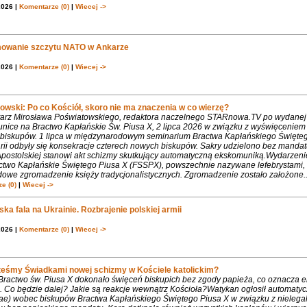
2026 |
Komentarze (0)
|
Wiecej ->
owanie szczytu NATO w Ankarze
2026 |
Komentarze (0)
|
Wiecej ->
owski: Po co Kościół, skoro nie ma znaczenia w co wierzę?
rz Mirosława Poświatowskiego, redaktora naczelnego STARnowa.TV po wydanej
nice na Bractwo Kapłańskie Św. Piusa X, 2 lipca 2026 w związku z wyświęcenie
biskupów. 1 lipca w międzynarodowym seminarium Bractwa Kapłańskiego Święte
rii odbyły się konsekracje czterech nowych biskupów. Sakry udzielono bez mandat
Apostolskiej stanowi akt schizmy skutkujący automatyczną ekskomuniką.Wydarzeni
ctwo Kapłańskie Świętego Piusa X (FSSPX), powszechnie nazywane lefebrystami, 
dowe zgromadzenie księży tradycjonalistycznych. Zgromadzenie zostało założone..
e (0)
|
Wiecej ->
ka fala na Ukrainie. Rozbrajenie polskiej armii
2026 |
Komentarze (0)
|
Wiecej ->
teśmy Świadkami nowej schizmy w Kościele katolickim?
 Bractwo św. Piusa X dokonało święceń biskupich bez zgody papieża, co oznacza 
. Co będzie dalej? Jakie są reakcje wewnątrz Kościoła?Watykan ogłosił automaty
iae) wobec biskupów Bractwa Kapłańskiego Świętego Piusa X w związku z nielega