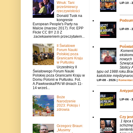
Wnuk: Tani
LIP-10 - 
prześmiewcy
rzeczywistości
Donald Tusk na
kongresie
Podsum
European People's Party na
Malcie (marzec 2017). Fot. EPP
LIP-09 - 
Flickr CC BY 2.0 Z
zaciekawieniem przeczytałem...
II Światowe
Poświat
Forum Nauki
Komenta
Polskiej poza
ekskomu
Granicami Kraju
nowych 
w Pułtusku
Szwajca
Uczestnicy II
Stolicy 
Światowego Forum Nauki
typu od 1988 roku.Bra
Polskiej poza Granicami Kraju w
katolickie międzynaro
Domu Polonii w Pułtusku. Fot.
LIP-08 - 2026 |
Komentarz
A.Pawłowska/PAI W dniach 11-
14 wrześ...
Antypols
Boże
LIP-06 - 
Narodzenie
2023: Pokoju i
zdrowia
Czy jes
1 lipca
schizmę
Grzegorz Braun:
sentent
„Musimy