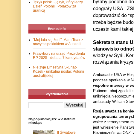
byłaby podobna do a
Język polski - język, który łączy.
Dzień Polonii i Polaków za
odegrały USA i ZSR
granicą
doprowadzić do "s
trzeba będzie bud
uczestnikami takiej
Events Info
"Mój tata się żeni". Mam Teatr z
Sekretarz stanu 
nowym spektaklem w Australii
stanowisko odnoś
Prawybory na urząd Prezydenta
władzy w Syrii. Ker
RP 2025 - debata 7 kandydatów
rozwiązania kryzys
Nie żyje Ernestyna Skurjat-
Kozek - unikalna postać Polonii
Ambasador USA w Rosji,
australijskiej
podczas spotkania w N
wspólne interesy w w
Putinem, obaj zgodzili
Wyszukiwarka
uniknięcia nieporozumie
ambasady William Stev
Rosja uważa za konie
ugrupowania terrorys
Najpopularniejsze w ostatnim
walce z terroryzmem mo
miesiącu
jest wniesienie Państw
II Światowe
Bezpieczeństwa ONZ. Zw