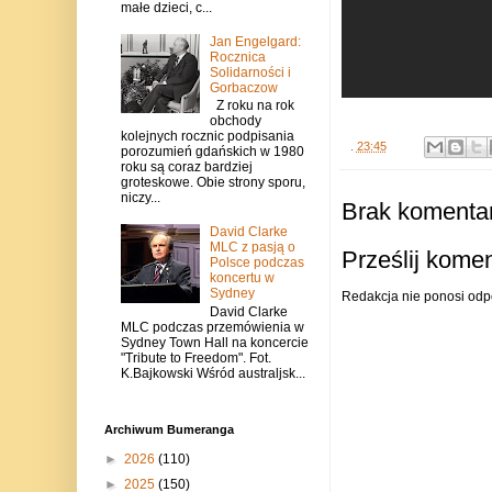
małe dzieci, c...
Jan Engelgard:
Rocznica
Solidarności i
Gorbaczow
Z roku na rok
obchody
kolejnych rocznic podpisania
.
23:45
porozumień gdańskich w 1980
roku są coraz bardziej
groteskowe. Obie strony sporu,
niczy...
Brak komentar
David Clarke
MLC z pasją o
Prześlij kome
Polsce podczas
koncertu w
Sydney
Redakcja nie ponosi odp
David Clarke
MLC podczas przemówienia w
Sydney Town Hall na koncercie
"Tribute to Freedom". Fot.
K.Bajkowski Wśród australjsk...
Archiwum Bumeranga
►
2026
(110)
►
2025
(150)