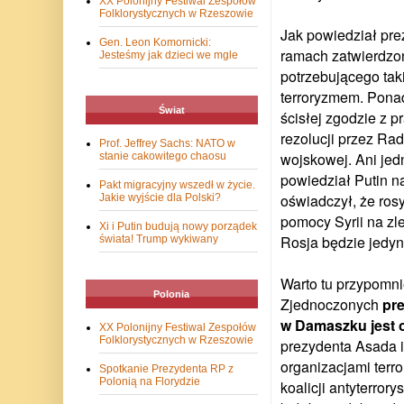
XX Polonijny Festiwal Zespołów
Folklorystycznych w Rzeszowie
Jak powiedział pre
Gen. Leon Komornicki:
ramach zatwierdzo
Jesteśmy jak dzieci we mgle
potrzebującego ta
terroryzmem. Pona
Świat
ścisłej zgodzie z 
rezolucji przez Ra
Prof. Jeffrey Sachs: NATO w
wojskowej. Ani jed
stanie cakowitego chaosu
powiedział Putin n
Pakt migracyjny wszedł w życie.
oświadczył, że ros
Jakie wyjście dla Polski?
pomocy Syrii na zle
Xi i Putin budują nowy porządek
Rosja będzie jedyn
świata! Trump wykiwany
Warto tu przypomn
Polonia
Zjednoczonych
pre
w Damaszku jest 
XX Polonijny Festiwal Zespołów
Folklorystycznych w Rzeszowie
prezydenta Asada i
organizacjami terr
Spotkanie Prezydenta RP z
Polonią na Florydzie
koalicji antyterrory