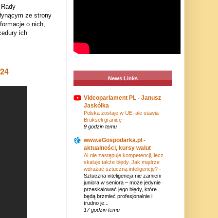
u Rady
łynącym ze strony
formacje o nich,
edury ich
n24
News Links
Videoparlament PL - Janusz
Jaskółka
Polska zostaje w UE, ale stawia
Brukseli granicę
-
9 godzin temu
www.eGospodarka.pl -
aktualności, kursy walut
AI nie zastępuje kompetencji, lecz
skaluje także błędy. Jak mądrze
wdrażać sztuczną inteligencję?
-
Sztuczna inteligencja nie zamieni
juniora w seniora – może jedynie
przeskalować jego błędy, które
będą brzmieć profesjonalnie i
trudno je...
17 godzin temu