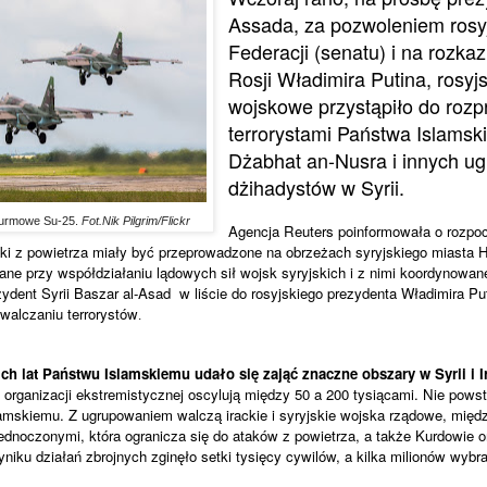
Assada, za pozwoleniem rosy
Federacji (senatu) i na rozka
Rosji Władimira Putina, rosyjs
wojskowe przystąpiło do rozp
terrorystami Państwa Islamski
Dżabhat an-Nusra i innych u
dżihadystów w Syrii.
turmowe Su-25.
Fot.Nik Pilgrim/Flickr
Agencja Reuters poinformowała o rozpoc
aki z powietrza miały być przeprowadzone na obrzeżach syryjskiego miasta 
ne przy współdziałaniu lądowych sił wojsk syryjskich i z nimi koordynowan
dent Syrii Baszar al-Asad w liście do rosyjskiego prezydenta Władimira Puti
alczaniu terrorystów
.
ich lat Państwu Islamskiemu udało się zająć znaczne obszary w Syrii i I
 organizacji ekstremistycznej oscylują między 50 a 200 tysiącami. Nie powst
mskiemu. Z ugrupowaniem walczą irackie i syryjskie wojska rządowe, międ
ednoczonymi, która ogranicza się do ataków z powietrza, a także Kurdowie or
niku działań zbrojnych zginęło setki tysięcy cywilów, a kilka milionów wybr