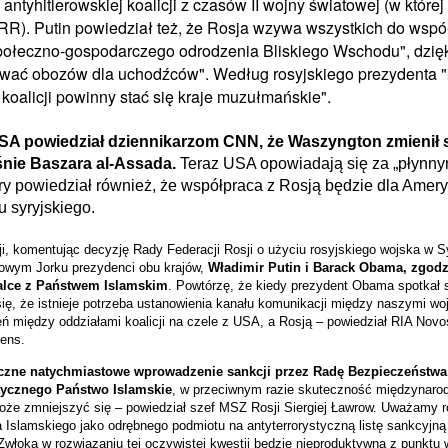
ntyhitlerowskiej koalicji z czasów II wojny światowej (w której
R). Putin powiedział też, że Rosja wzywa wszystkich do wspó
połeczno-gospodarczego odrodzenia Bliskiego Wschodu", dzięk
ować obozów dla uchodźców". Według rosyjskiego prezydenta 
 koalicji powinny stać się kraje muzułmańskie".
USA powiedział dziennikarzom CNN, że Waszyngton zmienił 
nie Baszara al-Assada.
Teraz USA opowiadają się za „płynny
ry powiedział również, że współpraca z Rosją będzie dla Amery
u syryjskiego.
 komentując decyzję Rady Federacji Rosji o użyciu rosyjskiego wojska w Syr
owym Jorku prezydenci obu krajów,
Władimir Putin i Barack Obama, zgodzi
alce z Państwem Islamskim
. Powtórzę, że kiedy prezydent Obama spotkał 
 się, że istnieje potrzeba ustanowienia kanału komunikacji między naszymi w
ń między oddziałami koalicji na czele z USA, a Rosją – powiedział RIA Novos
ens.
czne natychmiastowe wprowadzenie sankcji przez Radę Bezpieczeństw
tycznego Państwo Islamskie
, w przeciwnym razie skuteczność międzynaro
że zmniejszyć się – powiedział szef MSZ Rosji Siergiej Ławrow. Uważamy r
a Islamskiego jako odrębnego podmiotu na antyterrorystyczną listę sankcyjn
łoka w rozwiązaniu tej oczywistej kwestii będzie nieproduktywna z punktu 