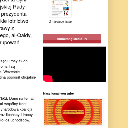
Retro
-
jskiej Rady
z prezydenta
kie lotnictwo
2 miesiące temu
rawy z
ego, al-Qaidy,
Bumerang Media TV
grupowań
zęciu rosyjskich
Homs i są
e. Wcześniej
na poprosił oficjalnie
Nasz kanał you tube
raku.
Dane na temat
ał wspólny front
zynarodowa koalicja
az libańscy i iraccy
ało los uchodźców.