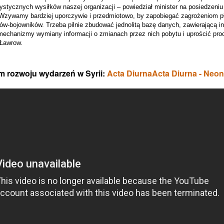
rystycznych wysiłków naszej organizacji – powiedział minister na posiedzeni
zywamy bardziej uporczywie i przedmiotowo, by zapobiegać zagrożeniom p
ów-bojowników. Trzeba pilnie zbudować jednolitą bazę danych, zawierającą in
chanizmy wymiany informacji o zmianach przez nich pobytu i uprościć proc
 Ławrow.
m rozwoju wydarzeń w Syrii:
Acta Diurna
Acta Diurna - Neo