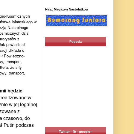
Nasz Magazyn Nastolatków
rzno-Kosmicznych
aństwa Islamskiego w
cyzją Naczelnego
Kosmicznych dziś
rrorystów z
Pogoda
Jak powiedział
zacji Układu o
ił Powietrzno-
, transport,
tera, że siły
wy, transport,
mii będzie
 realizowane w
ie w jej legalnej
izowane z
ne czasowo, do
ał Putin podczas
Twitter - fb - google+