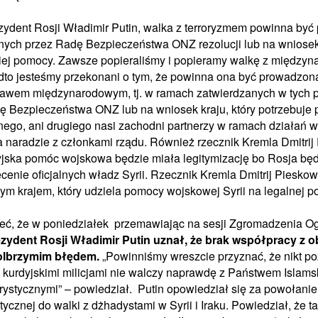
zydent Rosji Władimir Putin, walka z terroryzmem powinna by
nych przez Radę Bezpieczeństwa ONZ rezolucji lub na wniosek
kiej pomocy. Zawsze popieraliśmy i popieramy walkę z między
dto jesteśmy przekonani o tym, że powinna ona być prowadzon
prawem międzynarodowym, tj. w ramach zatwierdzanych w tych 
dę Bezpieczeństwa ONZ lub na wniosek kraju, który potrzebuje
nego, ani drugiego nasi zachodni partnerzy w ramach działań w
a naradzie z członkami rządu. Również rzecznik Kremla Dmitrij
yjska pomóc wojskowa będzie miała legitymizację bo Rosja będ
cenie oficjalnych władz Syrii. Rzecznik Kremla Dmitrij Piesko
ym krajem, który udziela pomocy wojskowej Syrii na legalnej p
ieć, że w poniedziałek przemawiając na sesji Zgromadzenia 
zydent Rosji Władimir Putin uznał, że brak współpracy z
olbrzymim błędem.
„Powinniśmy wreszcie przyznać, że nikt po
kurdyjskimi milicjami nie walczy naprawdę z Państwem Islams
orystycznymi” – powiedział. Putin opowiedział się za powołanie
stycznej do walki z dżhadystami w Syrii i Iraku. Powiedział, że t