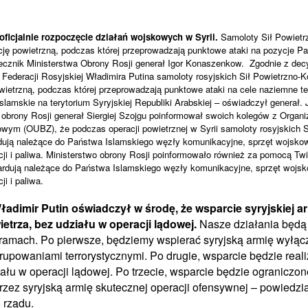
ficjalnie rozpoczęcie działań wojskowych w Syrii.
Samoloty Sił Powiet
cję powietrzną, podczas której przeprowadzają punktowe ataki na pozycje P
zecznik Ministerstwa Obrony Rosji generał Igor Konaszenkow. Zgodnie z de
Federacji Rosyjskiej Władimira Putina samoloty rosyjskich Sił Powietrzno-
wietrzną, podczas której przeprowadzają punktowe ataki na cele naziemne te
lamskie na terytorium Syryjskiej Republiki Arabskiej – oświadczył generał. 
obrony Rosji generał Siergiej Szojgu poinformował swoich kolegów z Organi
wym (OUBZ), że podczas operacji powietrznej w Syrii samoloty rosyjskich S
ją należące do Państwa Islamskiego węzły komunikacyjne, sprzęt wojskowy
ji i paliwa. Ministerstwo obrony Rosji poinformowało również za pomocą Twit
rdują należące do Państwa Islamskiego węzły komunikacyjne, sprzęt wojsko
i i paliwa.
ładimir Putin oświadczył w środę, że wsparcie syryjskiej ar
etrza, bez udziału w operacji lądowej.
Nasze działania będą
 ramach. Po pierwsze, będziemy wspierać syryjską armię wyłączn
rupowaniami terrorystycznymi. Po drugie, wsparcie będzie real
iału w operacji lądowej. Po trzecie, wsparcie będzie ograniczo
zez syryjską armię skutecznej operacji ofensywnej – powiedzi
 rządu.