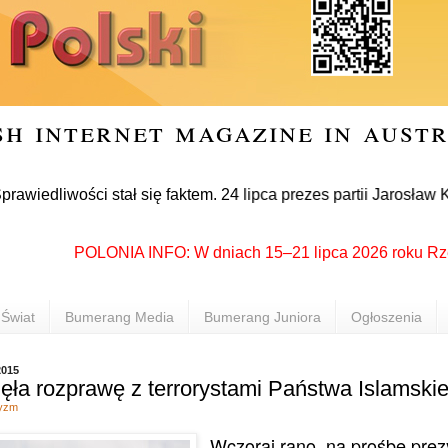
sh internet magazine in aust
wości stał się faktem. 24 lipca prezes partii Jarosław Kaczyń
POLONIA INFO: W dniach 15–21 lipca 2026 roku Rzeszów 
Świat
Bumerang Media
Bumerang Juniora
Ogłoszenia
2015
ęła rozprawę z terrorystami Państwa Islamski
ryzm
Wczoraj rano, na prośbę prez