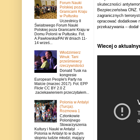
Forum Nauki
skuteczności antyterro
Polskiej poza
Bezpieczeństwa ONZ. W
Granicami Kraju
zagranicznych terroryst
w Pułtusku
opracować dodatkowe me
Uczestnicy II
Światowego Forum Nauki
przekazywania – dodał
Polskiej poza Granicami Kraju w
Domu Polonii w Pułtusku. Fot.
A.Pawłowska/PAI W dniach 11-
14 wrześ...
Wiecej o aktualny
Włodzimierz
Wnuk: Tani
prześmiewcy
rzeczywistości
Donald Tusk na
kongresie
European People's Party na
Malcie (marzec 2017). Fot. EPP
Flickr CC BY 2.0 Z
zaciekawieniem przeczytałem...
Polonia w Antalyi
(Turcja).
Rozmowa 1
Członkowie
Polonijnego
Stowarzyszenia
Kultury i Nauki w Antalyi -
Polonia w Antalyi to w dużym
stopniu ludzie młodzi, mający