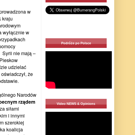
ć prowadzona w
 kraju
narodowym
a wyłącznie w
przypadkach
Podróże po Polsce
 pomocy
 Syrii nie mają –
 Pieskow
zie udzielać
w oświadczył, że
odstawie.
Ogólnego Narodów
 obecnym rządem
Video NEWS & Opinions
za siłami
kim i innymi
m szerokiej
aka koalicja