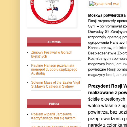
Moskwa potwierdziła o
Rosji rozpoczęły opera
Syrii – poinformował r
Dowódcy Sił Zbrojnych 
rozpoczęły operację po
ugrupowania Państwo Is
Australia
Konaszenkow, minister 
Bezpieczeństwie Zbioro
Zimowy Festiwal w Górach
Błękitnych
Kosmicznych zbombardu
magazyny broni, amunic
Pauline Hanson przełamała
powietrzne Rosji bomba
monopol duopolu rządzącego
Australią
magazyny broni, amunicj
Solemn Mass of the Easter Vigil
Prezydent Rosji W
St Mary's Cathedral Sydney
realizowane z powi
ściśle określonych
Polska
walce właśnie z ug
powietrza, bez udz
Rozłam w partii Jarosława
przeprowadzenia pr
Kaczyńskiego stał się faktem
narady z członkami