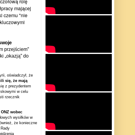
 czołową rolę
łpracy mającej
i czemu "nie
"kluczowymi
swoje
m przejściem”
ki „okazją” do
ii, oświadczył, że
li się, że mają
się z prezydentem
ojskowymi w celu
ti rzecznik
a ONZ wobec
dowych wysiłków w
ównież, że konieczne
ą Rady
widzenia