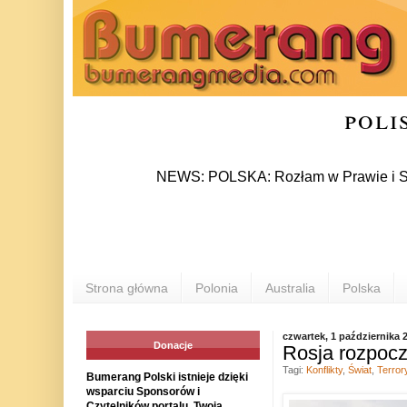
poli
NEWS: POLSKA: Rozłam w Prawie i Sprawiedli
Strona główna
Polonia
Australia
Polska
czwartek, 1 października 
Donacje
Rosja rozpocz
Tagi:
Konflikty
,
Świat
,
Terro
Bumerang Polski istnieje dzięki
wsparciu Sponsorów i
Czytelników portalu. Twoja