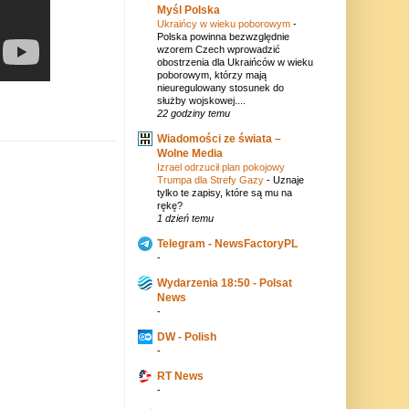
Myśl Polska
Ukraińcy w wieku poborowym
-
Polska powinna bezwzględnie
wzorem Czech wprowadzić
obostrzenia dla Ukraińców w wieku
poborowym, którzy mają
nieuregulowany stosunek do
służby wojskowej....
22 godziny temu
Wiadomości ze świata –
Wolne Media
Izrael odrzucił plan pokojowy
Trumpa dla Strefy Gazy
-
Uznaje
tylko te zapisy, które są mu na
rękę?
1 dzień temu
Telegram - NewsFactoryPL
-
Wydarzenia 18:50 - Polsat
News
-
DW - Polish
-
RT News
-