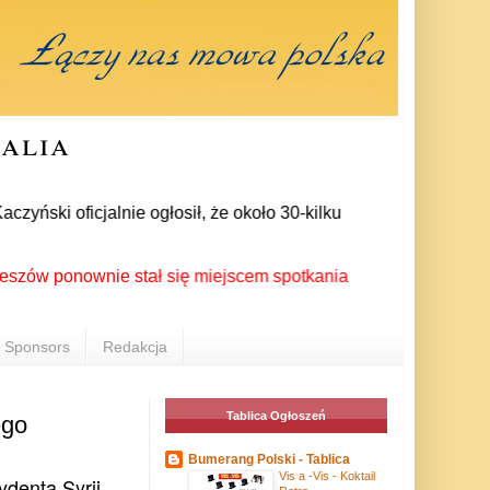
ralia
ski oficjalnie ogłosił, że około 30-kilku posłów zrezygnowało
ponownie stał się miejscem spotkania Polonii z całego świata 
Sponsors
Redakcja
Tablica Ogłoszeń
ego
Bumerang Polski - Tablica
Vis a -Vis - Koktail
ydenta Syrii