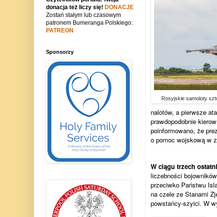
donacja też liczy się!
DONACJE
Zostań stałym lub czasowym
patronem Bumeranga Polskiego:
PATREON
Sponsorzy
Rosyjskie samoloty sz
nalotów, a pierwsze at
prawdopodobnie kierowa
poinformowano, że prezy
o pomoc wojskową w zw
W ciągu trzech ostatn
liczebności bojowników
przeciwko Państwu Isla
na czele ze Stanami Zj
powstańcy-szyici. W wy