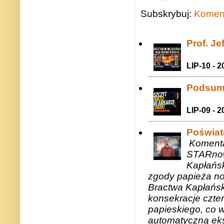
Subskrybuj:
Koment
Prof. J
LIP-10 - 2
Podsum
LIP-09 - 2
Poświat
Komenta
STARnow
Kapłańsk
zgody papieża n
Bractwa Kapłańsk
konsekracje czte
papieskiego, co w
automatyczną eks