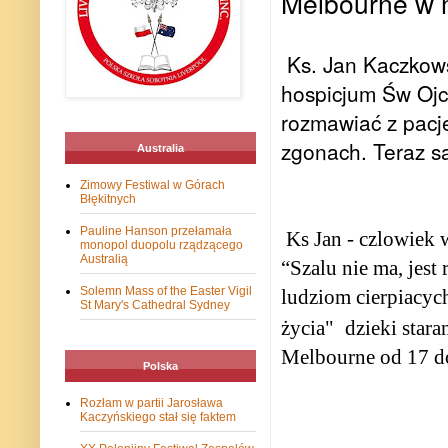
Melbourne w 
Ks. Jan Kaczkowsk
hospicjum Św Ojca
rozmawiać z pacj
zgonach. Teraz s
Australia
Zimowy Festiwal w Górach
Błękitnych
Pauline Hanson przełamała
Ks Jan - czlowiek 
monopol duopolu rządzącego
Australią
“Szalu nie ma, jest 
Solemn Mass of the Easter Vigil
ludziom cierpiacyc
St Mary's Cathedral Sydney
życia"
dzieki star
Melbourne od 17 d
Polska
Rozłam w partii Jarosława
Kaczyńskiego stał się faktem