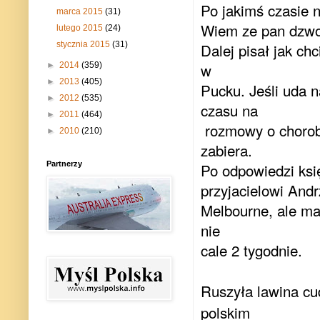
Po jakimś czasie 
marca 2015
(31)
Wiem ze pan dzwoni
lutego 2015
(24)
stycznia 2015
(31)
Dalej pisał jak chc
w
►
2014
(359)
►
2013
(405)
Pucku. Jeśli uda 
►
2012
(535)
czasu na
►
2011
(464)
rozmowy o chorob
►
2010
(210)
zabiera.
Partnerzy
Po odpowiedzi ks
przyjacielowi And
Melbourne, ale ma
nie
cale 2 tygodnie.
Ruszyła lawina cu
polskim