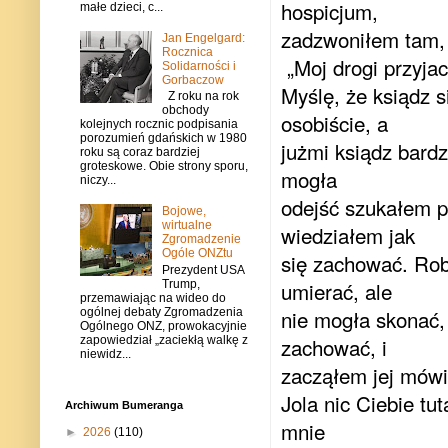
hospicjum,
małe dzieci, c...
zadzwoniłem tam, 
Jan Engelgard:
Rocznica
„Moj drogi przyjac
Solidarności i
Gorbaczow
Myślę, że ksiądz s
Z roku na rok
obchody
osobiście, a
kolejnych rocznic podpisania
porozumień gdańskich w 1980
jużmi ksiądz bard
roku są coraz bardziej
groteskowe. Obie strony sporu,
mogła
niczy...
odejść szukałem po
Bojowe,
wirtualne
wiedziałem jak
Zgromadzenie
Ogóle ONZtu
się zachować. Rob
Prezydent USA
umierać, ale
Trump,
przemawiając na wideo do
nie mogła skonać, 
ogólnej debaty Zgromadzenia
Ogólnego ONZ, prowokacyjnie
zachować, i
zapowiedział „zaciekłą walkę z
niewidz...
zacząłem jej mówi
Jola nic Ciebie tu
Archiwum Bumeranga
mnie
►
2026
(110)