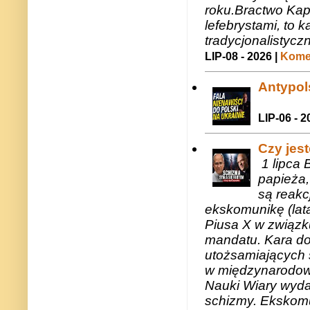
roku.Bractwo Ka
lefebrystami, to
tradycjonalistycz
LIP-08 - 2026 |
Komen
Antypols
LIP-06 - 2
Czy jes
1 lipca 
papieża,
są reakc
ekskomunikę (lat
Piusa X w związk
mandatu. Kara do
utożsamiających 
w międzynarodow
Nauki Wiary wyda
schizmy. Ekskomu