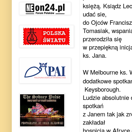
księżą. Ksiądz Le
udać sie,
do Ojców Francisz
Tomasiak, wspania
przerodziła się
w przepiękną inic
ks.
Jana.
W Melbourne ks. W
dodatkowe spotkan
Keysborough.
Ludzie absolutnie 
spotkań
z Janem tak jak zr
zakładał
hospicja w Afryce