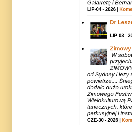
Galarretę i Bernar
LIP-04 - 2026 |
Komen
Dr Lesze
LIP-03 - 2
Zimowy 
W sobotę
przyjech
ZIMOWY 
od Sydney i leży 
powietrze.... Śni
dodało dużo uroku
Zimowego Festiwal
Wielokulturową P
tanecznych, któr
perkusyjnej i in
CZE-30 - 2026 |
Kome