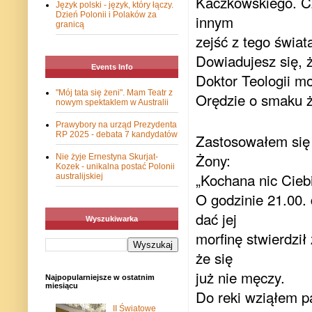
Kaczkowskiego. Cz
Język polski - język, który łączy.
Dzień Polonii i Polaków za
innym
granicą
zejść z tego świat
Dowiadujesz się, ż
Events Info
Doktor Teologii mo
"Mój tata się żeni". Mam Teatr z
Orędzie o smaku ż
nowym spektaklem w Australii
Prawybory na urząd Prezydenta
RP 2025 - debata 7 kandydatów
Zastosowałem się 
Żony:
Nie żyje Ernestyna Skurjat-
Kozek - unikalna postać Polonii
„Kochana nic Ciebi
australijskiej
O godzinie 21.00. 
dać jej
Wyszukiwarka
morfinę stwierdził
że się
już nie męczy.
Najpopularniejsze w ostatnim
miesiącu
Do reki wziąłem p
II Światowe