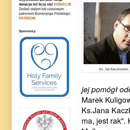
donacja też liczy się!
DONACJE
Zostań stałym lub czasowym
patronem Bumeranga Polskiego:
PATREON
Sponsorzy
Ks. Jan Kaczkowski.
jej pomógł ode
Marek Kuligows
Ks.Jana Kaczk
ma, jest rak".