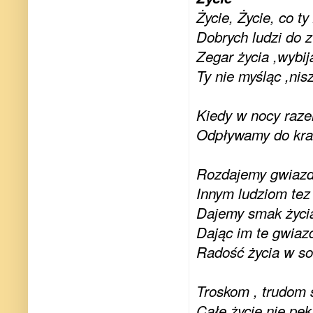
Życie, Życie, co t
Dobrych ludzi do 
Zegar życia ,wybij
Ty nie myśląc ,nis
Kiedy w nocy raz
Odpływamy do kra
Rozdajemy gwiazdy
Innym ludziom tez
Dajemy smak życia 
Dając im te gwiazd
Radość życia w s
Troskom , trudom 
Całe życie nie pęk