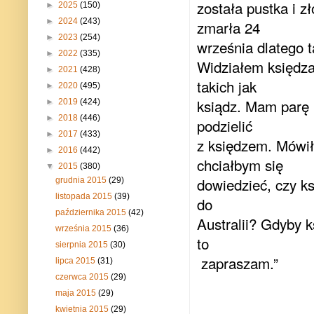
została pustka i z
►
2025
(150)
►
2024
(243)
zmarła 24
►
2023
(254)
września dlatego t
►
2022
(335)
Widziałem księdza
►
2021
(428)
takich jak
►
2020
(495)
ksiądz. Mam parę 
►
2019
(424)
►
2018
(446)
podzielić
►
2017
(433)
z księdzem. Mówił
►
2016
(442)
chciałbym się
▼
2015
(380)
dowiedzieć, czy ks
grudnia 2015
(29)
listopada 2015
(39)
do
października 2015
(42)
Australii? Gdyby 
września 2015
(36)
to
sierpnia 2015
(30)
zapraszam.”
lipca 2015
(31)
czerwca 2015
(29)
maja 2015
(29)
kwietnia 2015
(29)