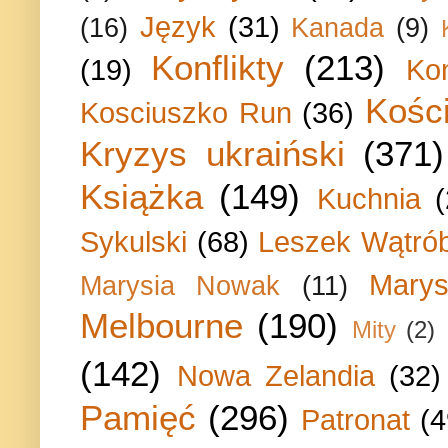
Język
(31)
(16)
Kanada
(9)
Konflikty
(213)
(19)
Ko
Kości
Kosciuszko Run
(36)
Kryzys ukraiński
(371)
Książka
(149)
Kuchnia
Sykulski
(68)
Leszek Wątrób
Marys
Marysia Nowak
(11)
Melbourne
(190)
Mity
(2)
(142)
Nowa Zelandia
(32)
Pamięć
(296)
Patronat
(4