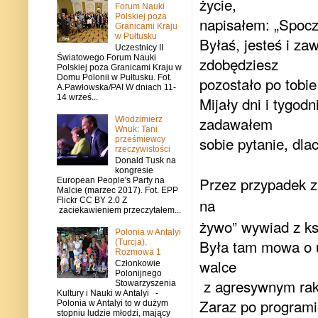
życie,
Forum Nauki
Polskiej poza
napisałem: „Spocz
Granicami Kraju
w Pułtusku
Byłaś, jesteś i zaw
Uczestnicy II
Światowego Forum Nauki
zdobędziesz
Polskiej poza Granicami Kraju w
Domu Polonii w Pułtusku. Fot.
pozostało po tobie
A.Pawłowska/PAI W dniach 11-
14 wrześ...
Mijały dni i tygod
zadawałem
Włodzimierz
Wnuk: Tani
sobie pytanie, dla
prześmiewcy
rzeczywistości
Donald Tusk na
kongresie
Przez przypadek z
European People's Party na
Malcie (marzec 2017). Fot. EPP
na
Flickr CC BY 2.0 Z
zaciekawieniem przeczytałem...
żywo” wywiad z k
Polonia w Antalyi
Była tam mowa o u
(Turcja).
Rozmowa 1
walce
Członkowie
Polonijnego
z agresywnym rak
Stowarzyszenia
Kultury i Nauki w Antalyi -
Zaraz po programi
Polonia w Antalyi to w dużym
stopniu ludzie młodzi, mający