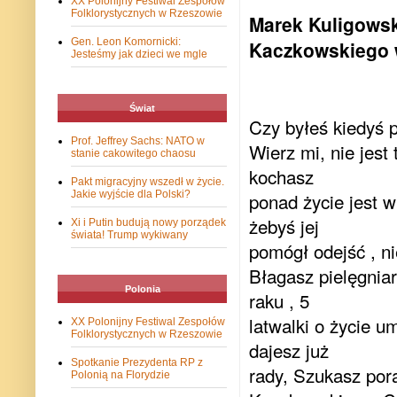
XX Polonijny Festiwal Zespołów
Folklorystycznych w Rzeszowie
Marek Kuligowski
Gen. Leon Komornicki:
Kaczkowskiego w 
Jesteśmy jak dzieci we mgle
Świat
Czy byłeś kiedyś p
Prof. Jeffrey Sachs: NATO w
Wierz mi, nie jest
stanie cakowitego chaosu
kochasz
Pakt migracyjny wszedł w życie.
Jakie wyjście dla Polski?
ponad życie jest w
żebyś jej
Xi i Putin budują nowy porządek
świata! Trump wykiwany
pomógł odejść , ni
Błagasz pielęgnia
Polonia
raku , 5
latwalki o życie um
XX Polonijny Festiwal Zespołów
Folklorystycznych w Rzeszowie
dajesz już
Spotkanie Prezydenta RP z
rady, Szukasz pora
Polonią na Florydzie