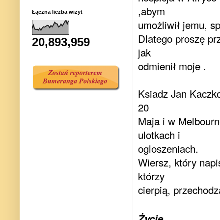
,abym
Łączna liczba wizyt
umożliwił jemu, sp
Dlatego proszę pr
20,893,959
jak
odmienił moje .
Ksiadz Jan Kaczko
20
Maja i w Melbourn
ulotkach i
ogloszeniach.
Wiersz, który nap
którzy
cierpią, przechodz
Życie