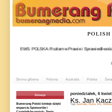
polish
NEWS: POLSKA: Rozłam w Prawie i Sprawiedliwości stał się
POL
Strona główna
Polonia
Australia
Polska
Świa
poniedziałek, 6 kwie
Donacje
Ks. Jan Kacz
Bumerang Polski istnieje dzięki
Tagi:
Australia
,
Etyka
,
Info
,
Melbou
wsparciu Sponsorów i
Czytelników portalu. Twoja