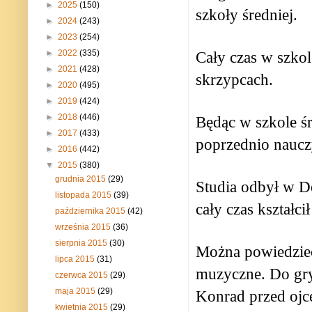
►
2025
(150)
szkoły średniej.
►
2024
(243)
►
2023
(254)
►
2022
(335)
Cały czas w szkole
►
2021
(428)
skrzypcach.
►
2020
(495)
►
2019
(424)
►
2018
(446)
Będąc w szkole ś
►
2017
(433)
poprzednio naucz
►
2016
(442)
▼
2015
(380)
grudnia 2015
(29)
Studia odbył w D
listopada 2015
(39)
cały czas kształci
października 2015
(42)
września 2015
(36)
sierpnia 2015
(30)
Można powiedzieć
lipca 2015
(31)
muzyczne. Do g
czerwca 2015
(29)
maja 2015
(29)
Konrad przed ojc
kwietnia 2015
(29)