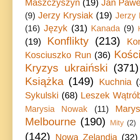
Maszczyszyn
(19)
Jan Paweł
Jerzy Krysiak
(19)
(9)
Jerzy
Język
(31)
(16)
Kanada
(9)
Konflikty
(213)
(19)
Ko
Kości
Kosciuszko Run
(36)
Kryzys ukraiński
(371)
Książka
(149)
Kuchnia
Sykulski
(68)
Leszek Wątrób
Marys
Marysia Nowak
(11)
Melbourne
(190)
Mity
(2)
(142)
Nowa Zelandia
(32)