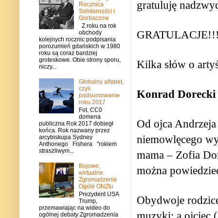
gratuluję nadzwy
Rocznica
Solidarności i
Gorbaczow
Z roku na rok
GRATULACJE!!
obchody
kolejnych rocznic podpisania
porozumień gdańskich w 1980
roku są coraz bardziej
groteskowe. Obie strony sporu,
Kilka słów o arty
niczy...
Globalny alfabet,
czyli
Konrad Dorecki
podsumowanie
roku 2017
Fot. CC0
domena
Od ojca Andrzeja
publiczna Rok 2017 dobiegł
końca. Rok nazwany przez
niemowlęcego wyk
arcybiskupa Sydney
Anthonego Fishera "rokiem
straszliwym...
mama – Zofia Dor
Bojowe,
można powiedzieć,
wirtualne
Zgromadzenie
Ogóle ONZtu
Prezydent USA
Obydwoje rodzice
Trump,
przemawiając na wideo do
muzyki; a ojciec 
ogólnej debaty Zgromadzenia