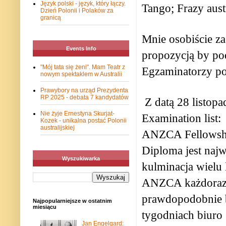
Język polski - język, który łączy.
Tango; Frazy austr
Dzień Polonii i Polaków za
granicą
Mnie osobiście z
Events Info
propozycją by pod
"Mój tata się żeni". Mam Teatr z
Egzaminatorzy pod
nowym spektaklem w Australii
Prawybory na urząd Prezydenta
RP 2025 - debata 7 kandydatów
Z datą 28 listo
Nie żyje Ernestyna Skurjat-
Examination list:
Kozek - unikalna postać Polonii
australijskiej
ANZCA Fellowshi
Diploma jest najw
Wyszukiwarka
kulminacja wielu 
ANZCA każdorazo
prawdopodobnie b
Najpopularniejsze w ostatnim
miesiącu
tygodniach biuro s
Jan Engelgard: