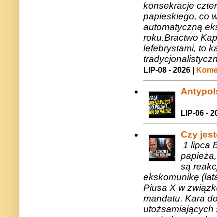
konsekracje czte
papieskiego, co w
automatyczną eks
roku.Bractwo Ka
lefebrystami, to
tradycjonalistycz
LIP-08 - 2026 |
Komen
Antypols
LIP-06 - 2
Czy jes
1 lipca 
papieża,
są reakc
ekskomunikę (lat
Piusa X w związk
mandatu. Kara do
utożsamiających 