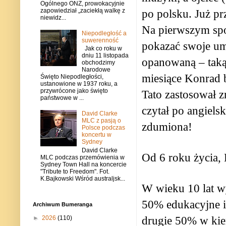
Ogólnego ONZ, prowokacyjnie
zapowiedział „zaciekłą walkę z
po polsku. Już pr
niewidz...
Na pierwszym sp
Niepodległość a
suwerenność
pokazać swoje umi
Jak co roku w
dniu 11 listopada
opanowaną – taką
obchodzimy
Narodowe
miesiące Konrad b
Święto Niepodległości,
ustanowione w 1937 roku, a
przywrócone jako święto
Tato zastosował 
państwowe w ...
czytał po angiels
David Clarke
MLC z pasją o
zdumiona!
Polsce podczas
koncertu w
Sydney
David Clarke
Od 6 roku życia, 
MLC podczas przemówienia w
Sydney Town Hall na koncercie
"Tribute to Freedom". Fot.
K.Bajkowski Wśród australjsk...
W wieku 10 lat w
50% edukacyjne 
Archiwum Bumeranga
drugie 50% w kie
►
2026
(110)