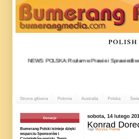
polish
NEWS: POLSKA: Rozłam w Prawie i Sprawiedliwości stał s
PO
Strona główna
Polonia
Australia
Polska
Świa
sobota, 14 lutego 20
Donacje
Konrad Dore
Bumerang Polski istnieje dzięki
Tagi:
Muzyka
,
Polonia
wsparciu Sponsorów i
Czytelników portalu. Twoja