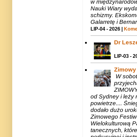
w międzynarodow
Nauki Wiary wyda
schizmy. Ekskomu
Galarretę i Bernar
LIP-04 - 2026 |
Komen
Dr Lesze
LIP-03 - 2
Zimowy 
W sobotę
przyjech
ZIMOWY 
od Sydney i leży 
powietrze.... Śni
dodało dużo uroku
Zimowego Festiwal
Wielokulturową P
tanecznych, któr
perkusyjnej i in