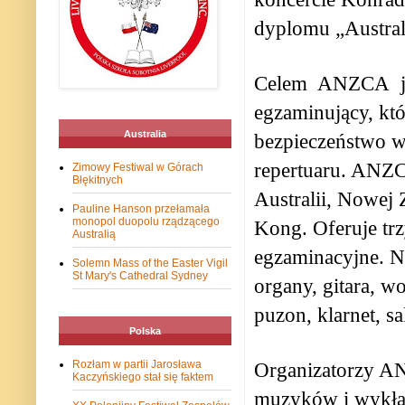
dyplomu „Austral
Celem
ANZCA
egzaminujący, któ
Australia
bezpieczeństwo 
repertuaru. ANZC
Zimowy Festiwal w Górach
Błękitnych
Australii, Nowej 
Pauline Hanson przełamała
monopol duopolu rządzącego
Kong. Oferuje trz
Australią
egzaminacyjne. N
Solemn Mass of the Easter Vigil
St Mary's Cathedral Sydney
organy, gitara, wo
puzon, klarnet, s
Polska
Rozłam w partii Jarosława
Organizatorzy A
Kaczyńskiego stał się faktem
muzyków i wykł