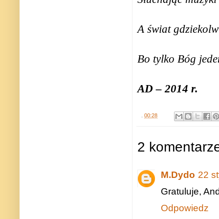
A świat gdziekolw
Bo tylko Bóg jed
AD – 2014 r.
.
00:28
2 komentarze
M.Dydo
22 s
Gratuluje, An
Odpowiedz