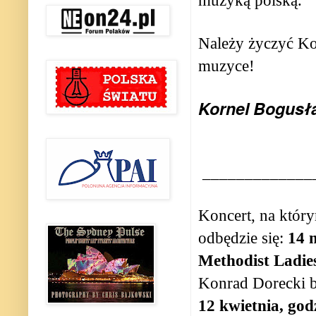
muzyką polską.
Należy życzyć Ko
muzyce!
Kornel Bogusł
_____________
Koncert, na któr
odbędzie się:
14 
Methodist Ladie
Konrad Dorecki b
12 kwietnia, god