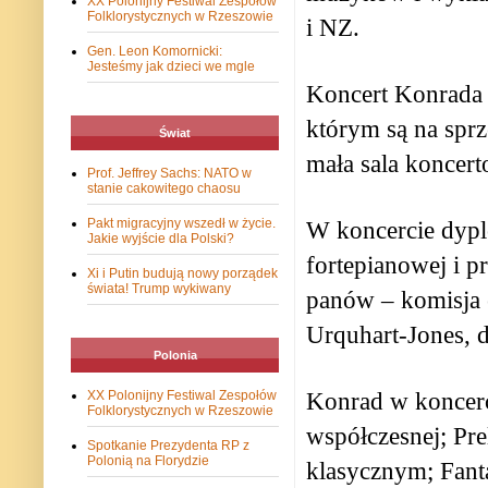
XX Polonijny Festiwal Zespołów
Folklorystycznych w Rzeszowie
i NZ.
Gen. Leon Komornicki:
Jesteśmy jak dzieci we mgle
Koncert Konrada
którym są na sprz
Świat
mała sala koncert
Prof. Jeffrey Sachs: NATO w
stanie cakowitego chaosu
Pakt migracyjny wszedł w życie.
W koncercie dypl
Jakie wyjście dla Polski?
fortepianowej i pr
Xi i Putin budują nowy porządek
świata! Trump wykiwany
panów – komisja 
Urquhart-Jones, d
Polonia
Konrad w koncerc
XX Polonijny Festiwal Zespołów
Folklorystycznych w Rzeszowie
współczesnej; Pr
Spotkanie Prezydenta RP z
Polonią na Florydzie
klasycznym; Fanta