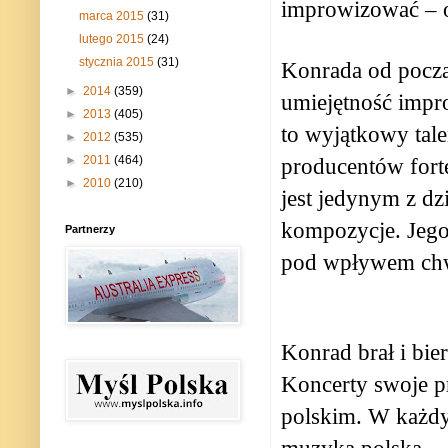
improwizować – oj
marca 2015
(31)
lutego 2015
(24)
stycznia 2015
(31)
Konrada od począ
►
2014
(359)
umiejętność impr
►
2013
(405)
to wyjątkowy tal
►
2012
(535)
►
2011
(464)
producentów fort
►
2010
(210)
jest jedynym z dz
kompozycje. Jego
Partnerzy
pod wpływem chw
Konrad brał i bier
Koncerty swoje p
polskim. W każdy