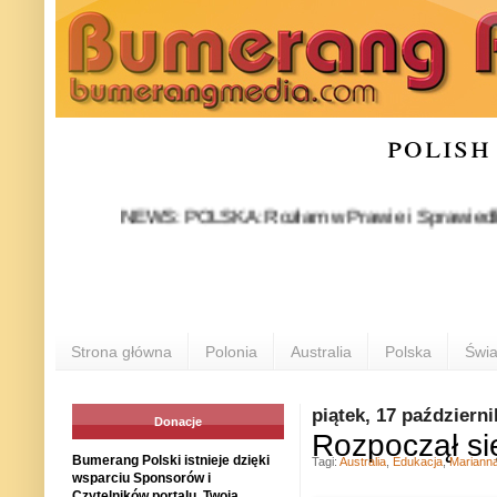
polish
NEWS: POLSKA: Rozłam w Prawie i Sprawiedliwości sta
Strona główna
Polonia
Australia
Polska
Świa
piątek, 17 październ
Donacje
Rozpoczął si
Bumerang Polski istnieje dzięki
Tagi:
Australia
,
Edukacja
,
Mariann
wsparciu Sponsorów i
Czytelników portalu. Twoja