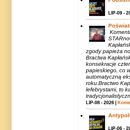
LIP-09 - 2
Poświat
Komenta
STARnow
Kapłańsk
zgody papieża n
Bractwa Kapłańsk
konsekracje czte
papieskiego, co w
automatyczną eks
roku.Bractwo Ka
lefebrystami, to
tradycjonalistycz
LIP-08 - 2026 |
Komen
Antypols
LIP-06 - 2