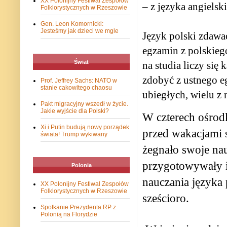
XX Polonijny Festiwal Zespołów
– z języka angielsk
Folklorystycznych w Rzeszowie
Gen. Leon Komornicki:
Jesteśmy jak dzieci we mgle
Język polski zdawa
egzamin z polskiego
Świat
na studia liczy się
zdobyć z ustnego 
Prof. Jeffrey Sachs: NATO w
stanie cakowitego chaosu
ubiegłych, wielu z 
Pakt migracyjny wszedł w życie.
Jakie wyjście dla Polski?
W czterech ośrodk
Xi i Putin budują nowy porządek
przed wakacjami 
świata! Trump wykiwany
żegnało swoje nau
przygotowywały i
Polonia
nauczania języka
XX Polonijny Festiwal Zespołów
Folklorystycznych w Rzeszowie
sześcioro.
Spotkanie Prezydenta RP z
Polonią na Florydzie