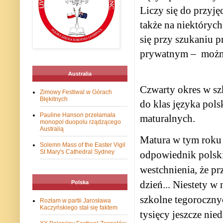
Liczy się do przyj
także na niektóryc
się przy szukaniu 
prywatnym –
możn
Australia
Czwarty okres w szk
Zimowy Festiwal w Górach
Błękitnych
do klas języka pol
Pauline Hanson przełamała
maturalnych.
monopol duopolu rządzącego
Australią
Matura w tym roku r
Solemn Mass of the Easter Vigil
St Mary's Cathedral Sydney
odpowiednik polski
westchnienia, że pr
dzień... Niestety w
Polska
szkolne tegoroczny
Rozłam w partii Jarosława
Kaczyńskiego stał się faktem
tysięcy jeszcze ni