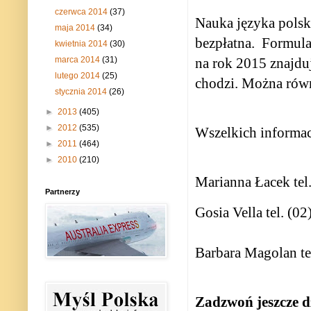
czerwca 2014
(37)
Nauka języka polsk
maja 2014
(34)
bezpłatna.
Formula
kwietnia 2014
(30)
na rok 2015 znajduj
marca 2014
(31)
lutego 2014
(25)
chodzi. Można równi
stycznia 2014
(26)
►
2013
(405)
►
2012
(535)
Wszelkich informac
►
2011
(464)
►
2010
(210)
Marianna Łacek tel
Partnerzy
Gosia Vella tel. (0
Barbara Magolan te
Zadzwoń jeszcze dz