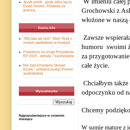
W imieniu całej 
Język polski - język, który łączy.
Dzień Polonii i Polaków za
Grochowski z Ash
granicą
włożone w naszą 
Events Info
Zawsze wspierała
"Mój tata się żeni". Mam Teatr z
nowym spektaklem w Australii
humoru
swoimi ż
Prawybory na urząd Prezydenta
za przygotowanie 
RP 2025 - debata 7 kandydatów
całe życie.
Nie żyje Ernestyna Skurjat-
Kozek - unikalna postać Polonii
australijskiej
Chciałbym także 
odpoczynku od nas
Wyszukiwarka
Chcemy podziękow
Najpopularniejsze w ostatnim
miesiącu
W sumie maturę z ję