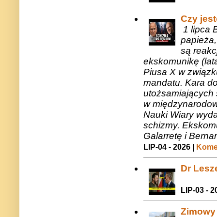
Czy jes
1 lipca 
papieża,
są reakc
ekskomunikę (lat
Piusa X w związk
mandatu. Kara do
utożsamiających 
w międzynarodow
Nauki Wiary wyda
schizmy. Ekskomu
Galarretę i Bernar
LIP-04 - 2026 |
Komen
Dr Lesze
LIP-03 - 2
Zimowy 