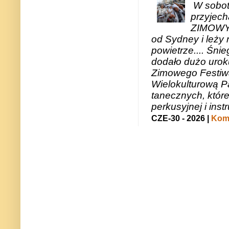
W sobotę
przyjech
ZIMOWY 
od Sydney i leży 
powietrze.... Śni
dodało dużo uroku
Zimowego Festiwal
Wielokulturową P
tanecznych, któr
perkusyjnej i in
CZE-30 - 2026 |
Kome