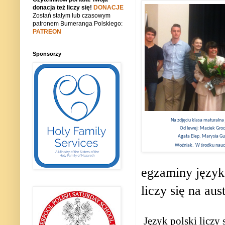
donacja też liczy się!
DONACJE
Zostań stałym lub czasowym
patronem Bumeranga Polskiego:
PATREON
Sponsorzy
Na zdjęciu klasa maturalna 
Od lewej: Maciek Gro
Agata Elep, Marysia Gu
Woźniak.
W środku nauc
egzaminy język
liczy się na au
Język polski liczy 