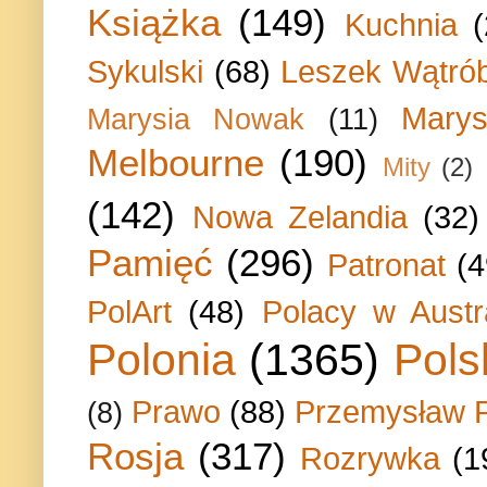
Książka
(149)
Kuchnia
Sykulski
(68)
Leszek Wątrób
Marys
Marysia Nowak
(11)
Melbourne
(190)
Mity
(2)
(142)
Nowa Zelandia
(32)
Pamięć
(296)
Patronat
(4
PolArt
(48)
Polacy w Austra
Polonia
(1365)
Pols
Prawo
(88)
Przemysław P
(8)
Rosja
(317)
Rozrywka
(1