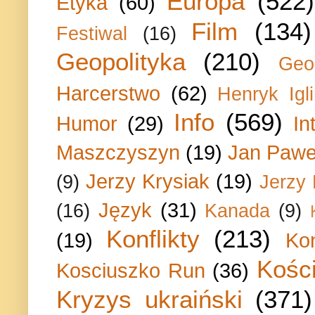
Europa
(522)
Etyka
(60)
Film
(134)
Festiwal
(16)
Geopolityka
(210)
Geo
Harcerstwo
(62)
Henryk Igli
Info
(569)
Humor
(29)
In
Maszczyszyn
(19)
Jan Paweł
Jerzy Krysiak
(19)
(9)
Jerzy
Język
(31)
(16)
Kanada
(9)
Konflikty
(213)
(19)
Ko
Kości
Kosciuszko Run
(36)
Kryzys ukraiński
(371)