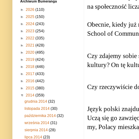
Archiwum Bumeranga
na społeczność liczą
►
2026
(110)
►
2025
(150)
Obecnie, kiedy już
►
2024
(243)
►
2023
(254)
School of Communit
►
2022
(335)
►
2021
(428)
►
2020
(495)
Czy zdajemy sobie 
►
2019
(424)
kultury? On tę kultu
►
2018
(446)
►
2017
(433)
►
2016
(442)
Czy rzeczywiście 
►
2015
(380)
▼
2014
(359)
grudnia 2014
(32)
Język polski znajd
listopada 2014
(30)
października 2014
(32)
Uczą się go zawzięc
września 2014
(31)
my, Polacy mieszka
sierpnia 2014
(28)
lipca 2014
(23)