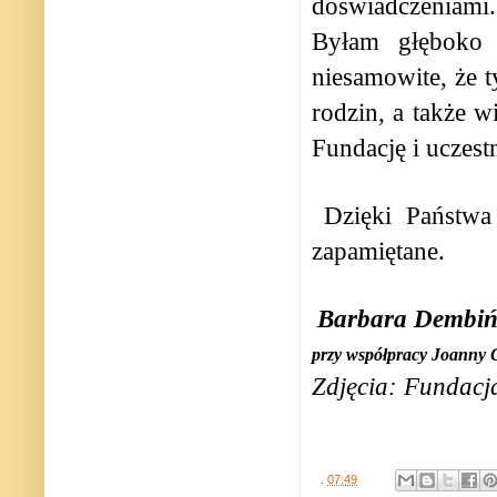
doświadczeniami.
Byłam głęboko p
niesamowite, że t
rodzin, a także w
Fundację i uczestn
Dzięki Państwa 
zapamiętane.
Barbara Dembiń
przy współpracy Joanny
Zdjęcia: Fundacj
.
07:49