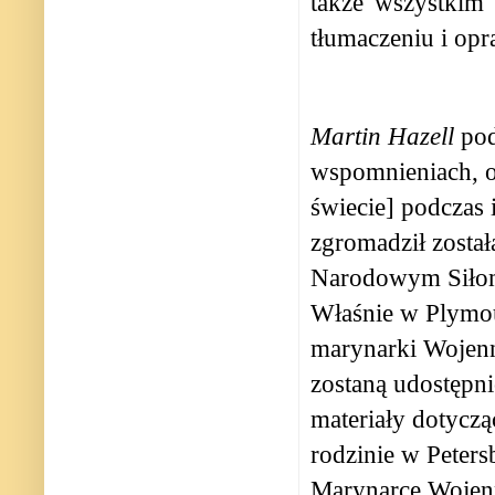
także wszystkim
tłumaczeniu i op
Martin Hazell
pod
wspomnieniach, o
świecie] podczas 
zgromadził zosta
Narodowym Siłom
Właśnie w Plymou
marynarki Wojenn
zostaną udostępn
materiały dotycz
rodzinie w Peters
Marynarce Wojenn