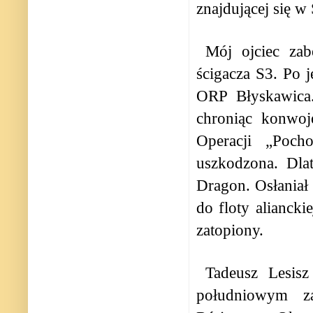
znajdującej się w
Mój ojciec zab
ścigacza S3. Po 
ORP Błyskawica.
chroniąc konwoj
Operacji „Pocho
uszkodzona. Dlat
Dragon. Osłaniał
do floty aliancki
zatopiony.
Tadeusz Lesisz
południowym za