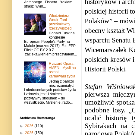
historyków i arc
Anthonego Fishera "rokiem
straszliwym...
polskiej historii
Włodzimierz
Polaków” – mówił
Wnuk: Tani
prześmiewcy
rzeczywistości
obecny kształt W
Donald Tusk na
kongresie
wsparciu Senatu R
European People's Party na
Malcie (marzec 2017). Fot. EPP
Wicemarszałek Kar
Flickr CC BY 2.0 Z
zaciekawieniem przeczytałem...
polskich kresów 
Ryszard Opara:
Historii Polski.
AMEN - Myśli na
ostatki
karnawału życia
Jedną z bardzo
Stefan Wiśniowsk
niezrozumiałych
i niedocenianych podstaw życia
pierwsza między
i zdrowia jest U śmiech -
pozytywny stosunek – do
umożliwić spotka
wszystkiego. Myślenie, rado...
podobne losy. „
ocalić historię
Archiwum Bumeranga
Sybirakach na c
►
2026
(110)
narodową Polaków
►
2025
(150)