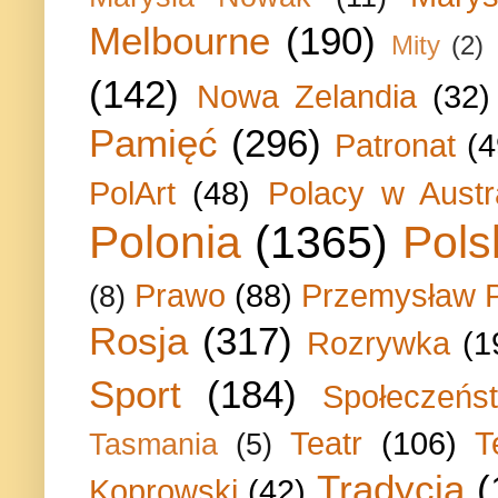
Melbourne
(190)
Mity
(2)
(142)
Nowa Zelandia
(32)
Pamięć
(296)
Patronat
(4
PolArt
(48)
Polacy w Austra
Polonia
(1365)
Pols
Prawo
(88)
Przemysław P
(8)
Rosja
(317)
Rozrywka
(1
Sport
(184)
Społeczeńs
Teatr
(106)
T
Tasmania
(5)
Tradycja
(
Koprowski
(42)