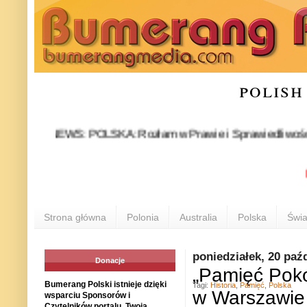
polish
NEWS: POLSKA: Rozłam w Prawie i Sprawiedliwości stał się
POLO
Strona główna
Polonia
Australia
Polska
Świa
poniedziałek, 20 paź
Donacje
„Pamięć Poko
Bumerang Polski istnieje dzięki
Tagi:
Historia
,
Pamięć
,
Polska
w Warszawie
wsparciu Sponsorów i
Czytelników portalu. Twoja