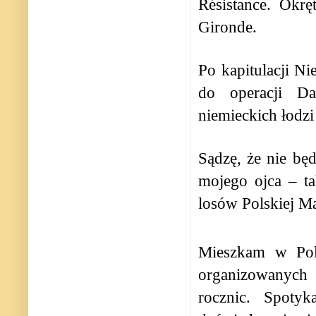
Résistance. Okrę
Gironde.
Po kapitulacji N
do operacji Da
niemieckich łodz
Sądzę, że nie bę
mojego ojca – ta
losów Polskiej M
Mieszkam w Pols
organizowanych 
rocznic. Spoty