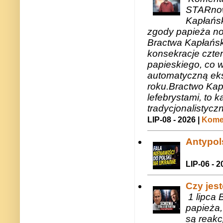
STARnow
Kapłańsk
zgody papieża n
Bractwa Kapłańsk
konsekracje czte
papieskiego, co w
automatyczną eks
roku.Bractwo Ka
lefebrystami, to
tradycjonalistycz
LIP-08 - 2026 |
Komen
Antypols
LIP-06 - 2
Czy jes
1 lipca 
papieża,
są reakc