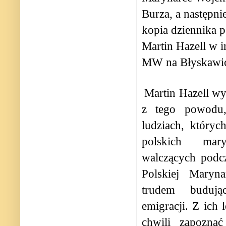
Burza, a następn
kopia dziennika 
Martin Hazell w 
MW na Błyskawic
Martin Hazell wy
z tego powodu
ludziach, który
polskich mar
walczących podc
Polskiej Maryn
trudem buduj
emigracji. Z ich
chwili zapozn