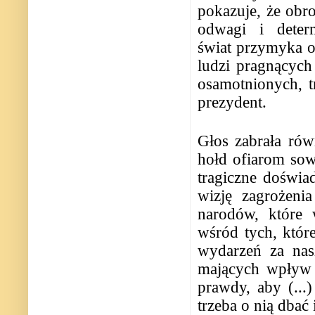
pokazuje, że ob
odwagi i determ
świat przymyka oc
ludzi pragnących
osamotnionych, t
prezydent.
Głos zabrała ró
hołd ofiarom sow
tragiczne doświa
wizję zagrożeni
narodów, które 
wśród tych, któr
wydarzeń za nas
mających wpływ n
prawdy, aby (...)
trzeba o nią dbać 