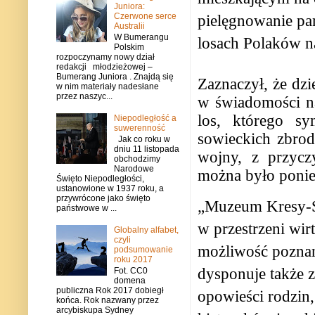
Juniora:
Czerwone serce
pielęgnowanie pa
Australii
W Bumerangu
losach Polaków n
Polskim
rozpoczynamy nowy dział
redakcji młodzieżowej –
Bumerang Juniora . Znajdą się
Zaznaczył, że dz
w nim materiały nadesłane
przez naszyc...
w świadomości n
los, którego sy
Niepodległość a
suwerenność
sowieckich zbrod
Jak co roku w
dniu 11 listopada
wojny, z przycz
obchodzimy
Narodowe
można było ponie
Święto Niepodległości,
ustanowione w 1937 roku, a
przywrócone jako święto
„Muzeum Kresy-Syb
państwowe w ...
w przestrzeni wirt
Globalny alfabet,
czyli
możliwość poznan
podsumowanie
roku 2017
dysponuje także 
Fot. CC0
domena
publiczna Rok 2017 dobiegł
opowieści rodzin
końca. Rok nazwany przez
arcybiskupa Sydney