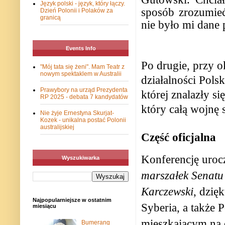
Język polski - język, który łączy.
sposób zrozumieć
Dzień Polonii i Polaków za
granicą
nie było mi dan
Events Info
Po drugie, przy o
"Mój tata się żeni". Mam Teatr z
nowym spektaklem w Australii
działalności Pols
Prawybory na urząd Prezydenta
której znalazły s
RP 2025 - debata 7 kandydatów
który całą wojnę 
Nie żyje Ernestyna Skurjat-
Kozek - unikalna postać Polonii
australijskiej
Część oficjalna
Konferencję uroc
Wyszukiwarka
marszałek Senatu
Karczewski
, dzię
Najpopularniejsze w ostatnim
Syberia, a także
miesiącu
mieszkającym na 
Bumerang