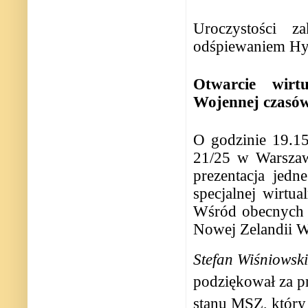
Uroczystości z
odśpiewaniem H
Otwarcie wirt
Wojennej czasó
O godzinie 19.1
21/25 w Warszawi
prezentacja jed
specjalnej wirtu
Wśród obecnych b
Nowej Zelandii W
Stefan
Wiśniowski
podziękował za pr
stanu MSZ, który 