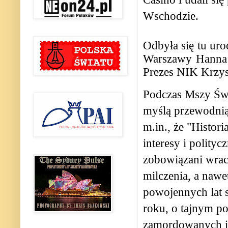
Wschodzie.
Odbyła się tu uro
Warszawy Hanna 
Prezes NIK
Krzys
Podczas Mszy Św
myślą przewodnią
m.in., że "Histor
interesy i polity
zobowiązani wrac
milczenia, a nawe
powojennych lat s
roku, o tajnym p
zamordowanych i 