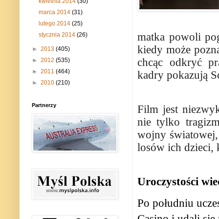
kwietnia 2014
(30)
marca 2014
(31)
lutego 2014
(25)
matka powoli pog
stycznia 2014
(26)
kiedy może pozna
►
2013
(405)
chcąc odkryć pr
►
2012
(535)
►
2011
(464)
kadry pokazują So
►
2010
(210)
Partnerzy
Film jest niezwy
nie tylko tragiz
wojny światowej, 
losów ich dzieci,
Uroczystości wie
Po południu ucze
Casino i udali s