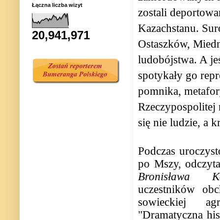
Łączna liczba wizyt
zostali deportowa
Kazachstanu. Sur
20,941,971
Ostaszków, Miedn
ludobójstwa. A je
spotykały go repr
pomnika, metafor
Rzeczypospolitej
się nie ludzie, 
Podczas uroczysto
po Mszy, odczyta
Bronisława Ko
uczestników ob
sowieckiej ag
"Dramatyczna his