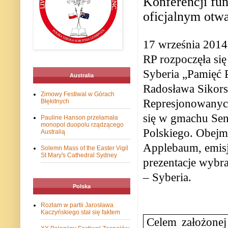
Konferencji fu
oficjalnym otw
17 września 2014 
RP rozpoczęła si
Syberia „Pamięć 
Australia
Radosława Sikors
Zimowy Festiwal w Górach
Represjonowanyc
Błękitnych
się w gmachu Sen
Pauline Hanson przełamała
monopol duopolu rządzącego
Polskiego. Obejm
Australią
Applebaum, emisj
Solemn Mass of the Easter Vigil
St Mary's Cathedral Sydney
prezentacje wybr
– Syberia.
Polska
Rozłam w partii Jarosława
Kaczyńskiego stał się faktem
Celem założonej