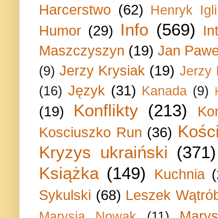
Harcerstwo
(62)
Henryk Igli
Info
(569)
Humor
(29)
In
Maszczyszyn
(19)
Jan Paweł
Jerzy Krysiak
(19)
(9)
Jerzy
Język
(31)
(16)
Kanada
(9)
Konflikty
(213)
(19)
Ko
Kości
Kosciuszko Run
(36)
Kryzys ukraiński
(371)
Książka
(149)
Kuchnia
Sykulski
(68)
Leszek Wątrób
Marys
Marysia Nowak
(11)