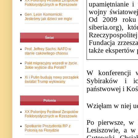
XX Polonijny Festiwal Zespołów
upamiętnianie i
Folklorystycznych w Rzeszowie
wojny światowej
Gen. Leon Komornicki:
Od 2009 roku 
Jesteśmy jak dzieci we mgle
siberia.org), k
Rzeczypospolit
Świat
Fundacja zrzesz
także ekspertów p
Prof. Jeffrey Sachs: NATO w
stanie cakowitego chaosu
Pakt migracyjny wszedł w życie.
Jakie wyjście dla Polski?
W konferencji 
Xi i Putin budują nowy porządek
Sybiraków i ic
świata! Trump wykiwany
państwowej i Koś
Polonia
Wzięłam w niej u
XX Polonijny Festiwal Zespołów
Folklorystycznych w Rzeszowie
Po pierwsze, w 
Spotkanie Prezydenta RP z
Lesiszowie, a w
Polonią na Florydzie
Gutowski. Chcia