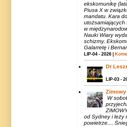
ekskomunikę (lat
Piusa X w związk
mandatu. Kara do
utożsamiających 
w międzynarodow
Nauki Wiary wyda
schizmy. Ekskomu
Galarretę i Bernar
LIP-04 - 2026 |
Komen
Dr Lesze
LIP-03 - 2
Zimowy 
W sobotę
przyjech
ZIMOWY 
od Sydney i leży 
powietrze.... Śni