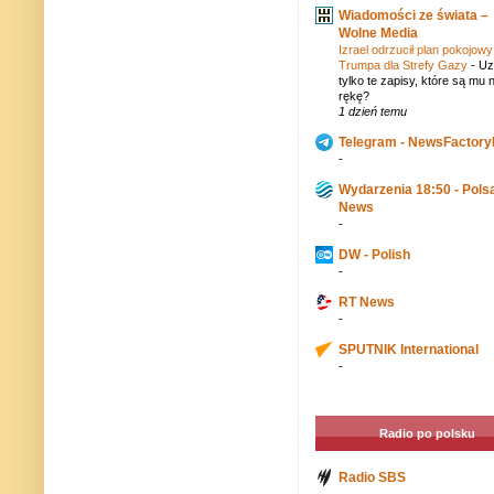
Wiadomości ze świata –
Wolne Media
Izrael odrzucił plan pokojowy
Trumpa dla Strefy Gazy
-
Uz
tylko te zapisy, które są mu 
rękę?
1 dzień temu
Telegram - NewsFactor
-
Wydarzenia 18:50 - Pols
News
-
DW - Polish
-
RT News
-
SPUTNIK International
-
Radio po polsku
Radio SBS