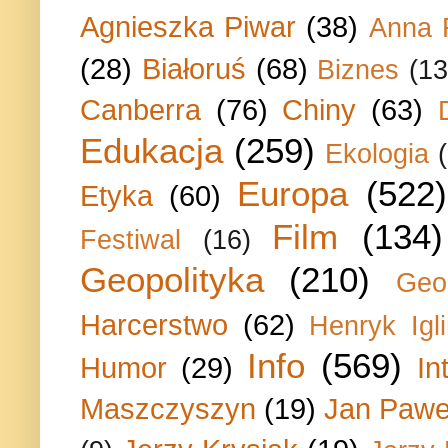
Agnieszka Piwar
(38)
Anna 
(28)
Białoruś
(68)
Biznes
(13
Canberra
(76)
Chiny
(63)
Edukacja
(259)
Ekologia
Europa
(522)
Etyka
(60)
Film
(134)
Festiwal
(16)
Geopolityka
(210)
Geo
Harcerstwo
(62)
Henryk Igli
Info
(569)
Humor
(29)
In
Maszczyszyn
(19)
Jan Paweł