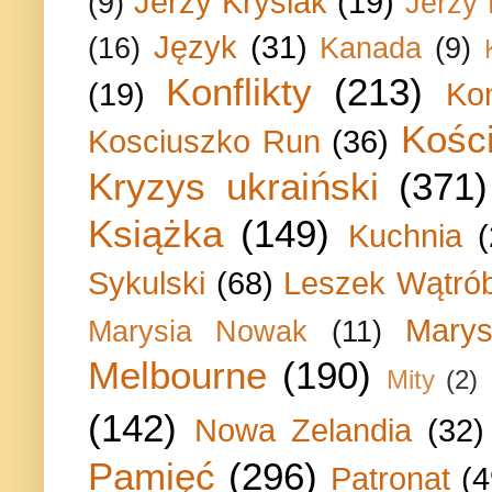
Jerzy Krysiak
(19)
(9)
Jerzy
Język
(31)
(16)
Kanada
(9)
Konflikty
(213)
(19)
Ko
Kości
Kosciuszko Run
(36)
Kryzys ukraiński
(371)
Książka
(149)
Kuchnia
Sykulski
(68)
Leszek Wątrób
Marys
Marysia Nowak
(11)
Melbourne
(190)
Mity
(2)
(142)
Nowa Zelandia
(32)
Pamięć
(296)
Patronat
(4