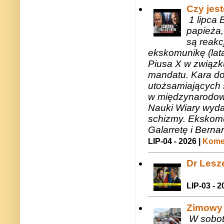
Czy jes
1 lipca 
papieża,
są reakc
ekskomunikę (lat
Piusa X w związk
mandatu. Kara do
utożsamiających 
w międzynarodow
Nauki Wiary wyda
schizmy. Ekskomu
Galarretę i Bernar
LIP-04 - 2026 |
Komen
Dr Lesze
LIP-03 - 2
Zimowy 
W sobotę