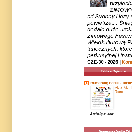
przyjech
ZIMOWY 
od Sydney i leży 
powietrze.... Śni
dodało dużo uroku
Zimowego Festiwal
Wielokulturową P
tanecznych, któr
perkusyjnej i in
CZE-30 - 2026 |
Kome
Tablica Ogłoszeń
Bumerang Polski - Tabli
Vis a -Vis - 
Retro
-
2 miesiące temu
Bumerang Media TV