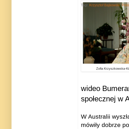
Tagi:
Krzysztof Bajkowski
,
Polo
Zofia Krzyszkowska-Ki
wideo Bumeran
społecznej w Au
W Australii wyszł
mówiły dobrze po 