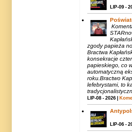
LIP-09 - 2
Poświat
Komenta
STARnow
Kapłańsk
zgody papieża n
Bractwa Kapłańsk
konsekracje czte
papieskiego, co w
automatyczną eks
roku.Bractwo Ka
lefebrystami, to
tradycjonalistycz
LIP-08 - 2026 |
Komen
Antypols
LIP-06 - 2