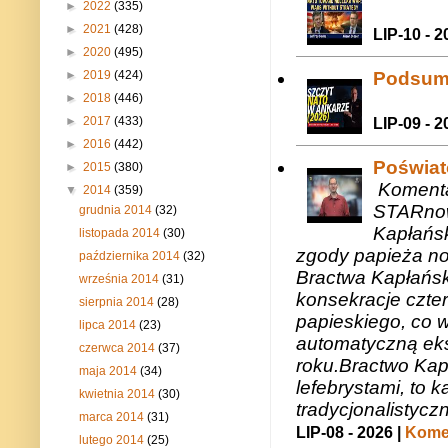
►
2022
(335)
►
2021
(428)
LIP-10 - 2
►
2020
(495)
Podsum
►
2019
(424)
►
2018
(446)
►
2017
(433)
LIP-09 - 2
►
2016
(442)
Poświat
►
2015
(380)
Komenta
▼
2014
(359)
STARnow
grudnia 2014
(32)
Kapłańsk
listopada 2014
(30)
zgody papieża n
października 2014
(32)
Bractwa Kapłańsk
września 2014
(31)
konsekracje czte
sierpnia 2014
(28)
papieskiego, co w
lipca 2014
(23)
automatyczną eks
czerwca 2014
(37)
roku.Bractwo Ka
maja 2014
(34)
lefebrystami, to
kwietnia 2014
(30)
tradycjonalistycz
marca 2014
(31)
LIP-08 - 2026 |
Komen
lutego 2014
(25)