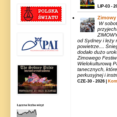
LIP-03 - 2
Zimowy 
W sobotę
przyjech
ZIMOWY 
od Sydney i leży 
powietrze.... Śni
dodało dużo uroku
Zimowego Festiwal
Wielokulturową P
tanecznych, któr
perkusyjnej i in
CZE-30 - 2026 |
Kome
Łączna liczba wizyt