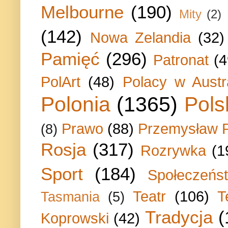
Melbourne
(190)
Mity
(2)
(142)
Nowa Zelandia
(32)
Pamięć
(296)
Patronat
(4
PolArt
(48)
Polacy w Austra
Polonia
(1365)
Pols
Prawo
(88)
Przemysław P
(8)
Rosja
(317)
Rozrywka
(1
Sport
(184)
Społeczeńs
Teatr
(106)
T
Tasmania
(5)
Tradycja
(
Koprowski
(42)