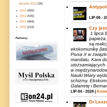
stycznia 2014
(26)
Antypols
►
2013
(405)
►
2012
(535)
LIP-06 - 2
►
2011
(464)
►
2010
(210)
Czy jes
1 lipca 
papieża,
Partnerzy
są reakc
ekskomunikę (lat
Piusa X w związk
mandatu. Kara do
utożsamiających 
w międzynarodow
Nauki Wiary wyda
schizmy. Ekskomu
Galarretę i Bernar
LIP-04 - 2026 |
Komen
Dr Lesze