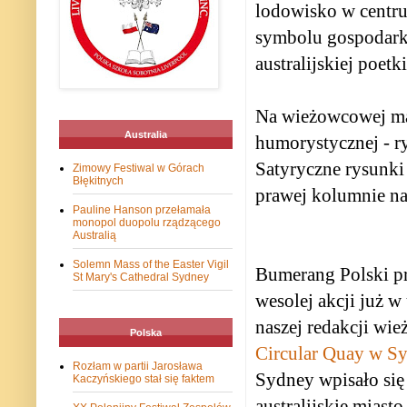
lodowisko w centru
symbolu gospodarki 
australijskiej poetk
Na wieżowcowej mapi
Australia
humorystycznej - r
Satyryczne rysunki
Zimowy Festiwal w Górach
Błękitnych
prawej kolumnie n
Pauline Hanson przełamała
monopol duopolu rządzącego
Australią
Solemn Mass of the Easter Vigil
Bumerang Polski prz
St Mary's Cathedral Sydney
wesolej akcji już w
naszej redakcji wi
Polska
Circular Quay w S
Rozłam w partii Jarosława
Sydney wpisało się
Kaczyńskiego stał się faktem
australijskie miast