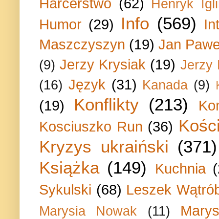
Harcerstwo
(62)
Henryk Igli
Info
(569)
Humor
(29)
In
Maszczyszyn
(19)
Jan Paweł
Jerzy Krysiak
(19)
(9)
Jerzy
Język
(31)
(16)
Kanada
(9)
Konflikty
(213)
(19)
Ko
Kości
Kosciuszko Run
(36)
Kryzys ukraiński
(371)
Książka
(149)
Kuchnia
Sykulski
(68)
Leszek Wątrób
Marys
Marysia Nowak
(11)