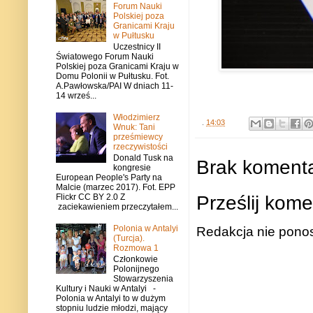
Forum Nauki
Polskiej poza
Granicami Kraju
w Pułtusku
Uczestnicy II
Światowego Forum Nauki
Polskiej poza Granicami Kraju w
Domu Polonii w Pułtusku. Fot.
A.Pawłowska/PAI W dniach 11-
14 wrześ...
Włodzimierz
.
14:03
Wnuk: Tani
prześmiewcy
rzeczywistości
Donald Tusk na
Brak komenta
kongresie
European People's Party na
Malcie (marzec 2017). Fot. EPP
Prześlij kome
Flickr CC BY 2.0 Z
zaciekawieniem przeczytałem...
Polonia w Antalyi
Redakcja nie ponos
(Turcja).
Rozmowa 1
Członkowie
Polonijnego
Stowarzyszenia
Kultury i Nauki w Antalyi -
Polonia w Antalyi to w dużym
stopniu ludzie młodzi, mający