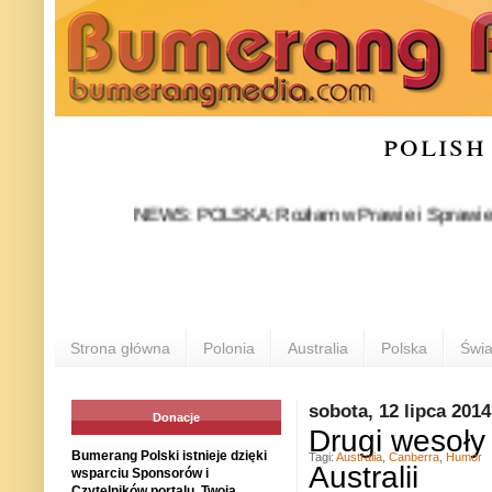
polish
NEWS: POLSKA: Rozłam w Prawie i Sprawiedliwości s
Strona główna
Polonia
Australia
Polska
Świa
sobota, 12 lipca 2014
Donacje
Drugi wesoły
Bumerang Polski istnieje dzięki
Tagi:
Australia
,
Canberra
,
Humor
Australii
wsparciu Sponsorów i
Czytelników portalu. Twoja