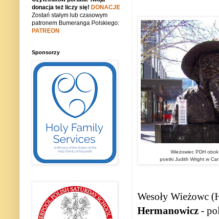
donacja też liczy się!
DONACJE
Zostań stałym lub czasowym
patronem Bumeranga Polskiego:
PATREON
Sponsorzy
Wieżowiec PDH obok po
poetki Judith Wright w Ca
Wesoły Wieżowc (H
Hermanowicz
- po