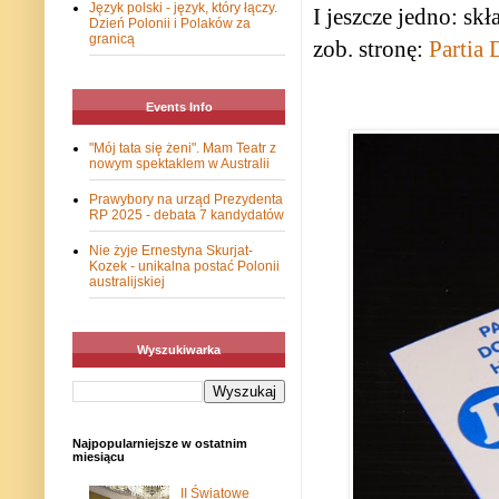
Język polski - język, który łączy.
I jeszcze jedno: sk
Dzień Polonii i Polaków za
granicą
zob. stronę:
Partia
Events Info
"Mój tata się żeni". Mam Teatr z
nowym spektaklem w Australii
Prawybory na urząd Prezydenta
RP 2025 - debata 7 kandydatów
Nie żyje Ernestyna Skurjat-
Kozek - unikalna postać Polonii
australijskiej
Wyszukiwarka
Najpopularniejsze w ostatnim
miesiącu
II Światowe