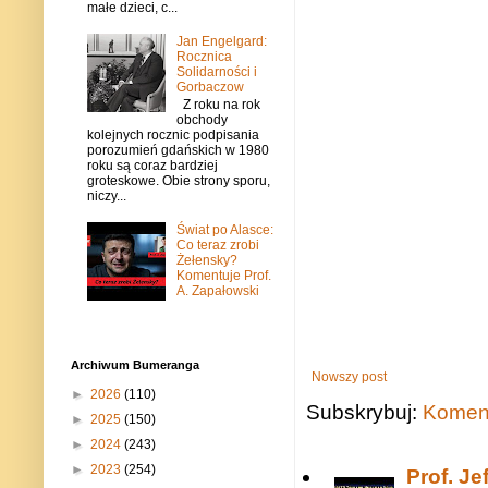
małe dzieci, c...
Jan Engelgard:
Rocznica
Solidarności i
Gorbaczow
Z roku na rok
obchody
kolejnych rocznic podpisania
porozumień gdańskich w 1980
roku są coraz bardziej
groteskowe. Obie strony sporu,
niczy...
Świat po Alasce:
Co teraz zrobi
Żełensky?
Komentuje Prof.
A. Zapałowski
Archiwum Bumeranga
Nowszy post
►
2026
(110)
Subskrybuj:
Koment
►
2025
(150)
►
2024
(243)
►
2023
(254)
Prof. J