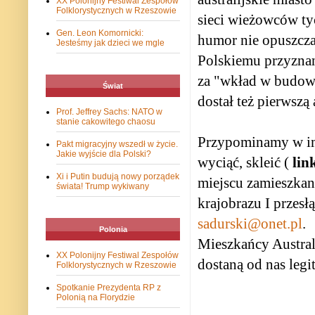
XX Polonijny Festiwal Zespołów
Folklorystycznych w Rzeszowie
sieci wieżowców ty
Gen. Leon Komornicki:
humor nie opuszcz
Jesteśmy jak dzieci we mgle
Polskiemu przyznano
za "wkład w budowę
Świat
dostał też pierwszą
Prof. Jeffrey Sachs: NATO w
stanie cakowitego chaosu
Przypominamy w imi
Pakt migracyjny wszedł w życie.
Jakie wyjście dla Polski?
wyciąć, skleić (
lin
Xi i Putin budują nowy porządek
miejscu zamieszkan
świata! Trump wykiwany
krajobrazu I przesł
sadurski@onet.pl
.
Polonia
Mieszkańcy Australi
XX Polonijny Festiwal Zespołów
dostaną od nas leg
Folklorystycznych w Rzeszowie
Spotkanie Prezydenta RP z
Polonią na Florydzie