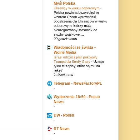
Myśl Polska
Ukraińcy w wieku poborowym
-
Polska powinna bezwzględnie
wzorem Czech wprowadzić
obostrzenia dla Ukraińców w wieku
poborowym, którzy mają
nieuregulowany stosunek do
służby wojskowej....
20 godzin temu
Wiadomości ze świata –
Wolne Media
Izrael odrzucił plan pokojowy
Trumpa dla Strefy Gazy
-
Uznaje
tylko te zapisy, które są mu na
rękę?
1 dzień temu
Telegram - NewsFactoryPL
-
Wydarzenia 18:50 - Polsat
News
-
DW - Polish
-
RT News
-