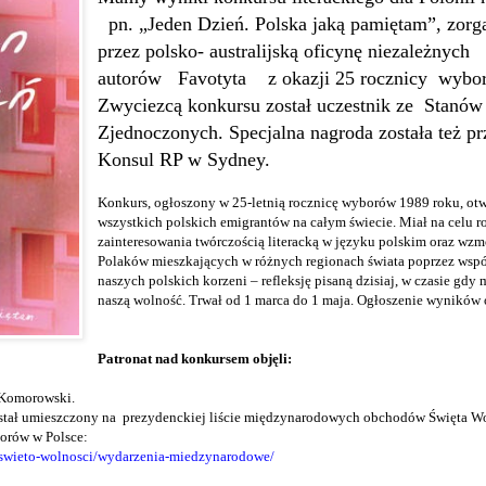
pn. „Jeden Dzień. Polska jaką pamiętam”, zor
przez polsko- australijską oficynę niezależnych
autorów
Favotyta
z okazji 25 rocznicy
wybor
Zwyciezcą konkursu został uczestnik ze
Stanów
Zjednoczonych. Specjalna nagroda została też p
Konsul RP w Sydney.
Konkurs, ogłoszony w 25-letnią rocznicę wyborów 1989 roku, otw
wszystkich polskich emigrantów na całym świecie. Miał na celu r
zainteresowania twórczością literacką w języku polskim oraz wzmo
Polaków mieszkających w różnych regionach świata poprzez wspóln
naszych polskich korzeni – refleksję pisaną dzisiaj, w czasie gd
naszą wolność. Trwał od 1 marca do 1 maja. Ogłoszenie wyników o
Patronat nad konkursem objęli:
 Komorowski.
ostał umieszczony na prezydenckiej liście międzynarodowych obchodów Święta Wo
orów w Polsce:
/swieto-wolnosci/wydarzenia-miedzynarodowe/