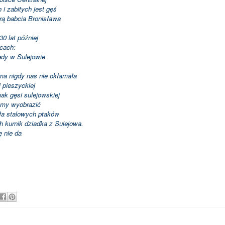
 zabitych jest gęś
rą babcia Bronisława
0 lat później
cach:
tedy w Sulejowie
a nigdy nas nie okłamała
 pieszyckiej
k gęsi sulejowskiej
emy wyobrazić
ła stalowych ptaków
h kurnik dziadka z Sulejowa.
ę nie da