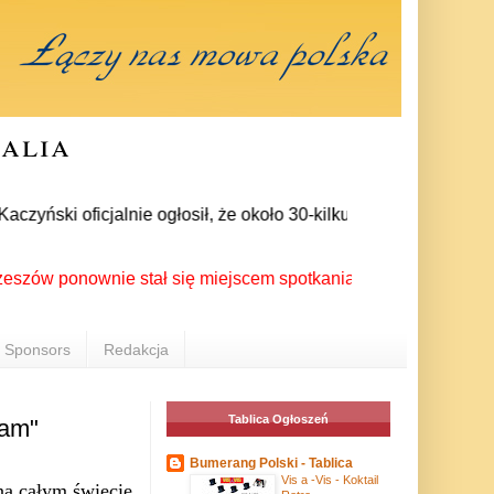
ralia
ński oficjalnie ogłosił, że około 30-kilku posłów zrezygnował
ponownie stał się miejscem spotkania Polonii z całego świata 
Sponsors
Redakcja
Tablica Ogłoszeń
tam"
Bumerang Polski - Tablica
Vis a -Vis - Koktail
na całym świecie