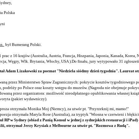
Sydney,
a Polska
yni
in.
był Bumerang Polski.
rac z 16 krajów (Australia, Austria, Francja, Hiszpania, Japonia, Kanada, Korea, 
cja, Węgry, Wlk. Brytania, Włochy, USA ).
Do finału, jury wytypowało 31 zgłoszeń
tał Adam Lizakowski za poemat "Niedziela siódmy dzień tygodnia". Laureat o
aną przez Ministerstwo Spraw Zagranicznych:
pokrycie kosztów tygodniowego p
, podróży po Polsce oraz koszty wstępu do muzeów. (
Nagroda nie obejmuje pokry
owaną przez organizatora:
możliwość nieodpłatnego opublikowania własnej książ
voryta (pakiet wydawniczy).
proza otrzymała Monika Moj (Niemcy), za utwór pt. "Przyrzeknij mi, mamo!"
oezja otrzymała Maryla Rose (Australia), za tryptyk "Wiosna w czerwieni i błękici
l RP w Sydney (obiad z Panią Konsul w jednej z sydnejskich restauracji i iPad)
alii, otrzymał Jerzy Krysiak z Melbourne za utwór pt. "Rozmowa z Rudą".