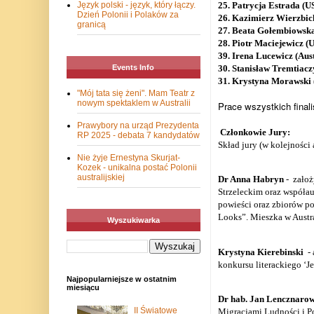
25. Patrycja Estrada (U
Język polski - język, który łączy.
Dzień Polonii i Polaków za
26. Kazimierz Wierzbick
granicą
27. Beata Gołembiowsk
28. Piotr Maciejewicz (
39. Irena Lucewicz (Aust
30. Stanisław Tremtiaczy
Events Info
31. Krystyna Morawski (
"Mój tata się żeni". Mam Teatr z
nowym spektaklem w Australii
Prace wszystkich final
Prawybory na urząd Prezydenta
Członkowie Jury:
RP 2025 - debata 7 kandydatów
Skład jury (w kolejności 
Nie żyje Ernestyna Skurjat-
Kozek - unikalna postać Polonii
australijskiej
Dr Anna Habryn
-
założ
Strzeleckim oraz współau
powieści oraz zbiorów p
Looks”. Mieszka w Austra
Wyszukiwarka
Krystyna Kierebinski
-
konkursu literackiego ‘J
Najpopularniejsze w ostatnim
miesiącu
Dr hab. Jan Lencznarow
II Światowe
Migracjami Ludności i P