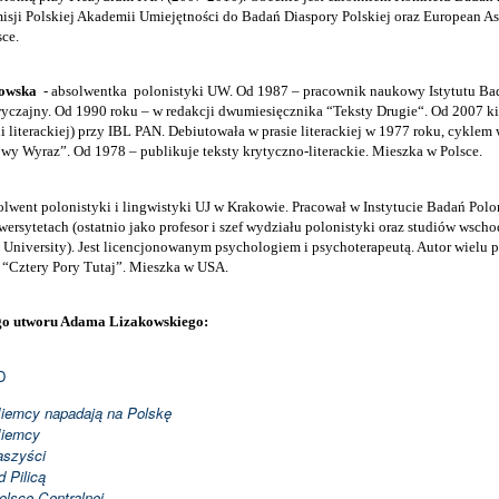
i Polskiej Akademii Umiejętności do Badań Diaspory Polskiej oraz European Asso
ce.
łowska
- absolwentka
polonistyki UW. Od 1987 – pracownik naukowy Istytutu Ba
wyczajny. Od 1990 roku – w redakcji dwumiesięcznika “Teksty Drugie“. Od 2007 k
ni literackiej) przy IBL PAN. Debiutowała w prasie literackiej w 1977 roku, cykle
y Wyraz”. Od 1978 – publikuje teksty krytyczno-literackie. Mieszka w Polsce.
olwent polonistyki i lingwistyki UJ w Krakowie. Pracował w Instytucie Badań Polo
ersytetach (ostatnio jako profesor i szef wydziału polonistyki oraz studiów wscho
University). Jest licencjonowanym psychologiem i psychoterapeutą. Autor wielu 
 “Cztery Pory Tutaj”.
Mieszka w USA.
o utworu Adama Lizakowskiego:
D
Niemcy napadają na Polskę
Niemcy
faszyści
 Pilicą
lsce Centralnej