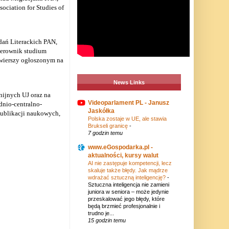
ciation for Studies of
dań Literackich PAN,
ierownik studium
m wierszy ogłoszonym na
News Links
nijnych UJ oraz na
Videoparlament PL - Janusz
dnio-centralno-
Jaskółka
publikacji naukowych,
Polska zostaje w UE, ale stawia
Brukseli granicę
-
7 godzin temu
www.eGospodarka.pl -
aktualności, kursy walut
AI nie zastępuje kompetencji, lecz
skaluje także błędy. Jak mądrze
wdrażać sztuczną inteligencję?
-
Sztuczna inteligencja nie zamieni
juniora w seniora – może jedynie
przeskalować jego błędy, które
będą brzmieć profesjonalnie i
trudno je...
15 godzin temu