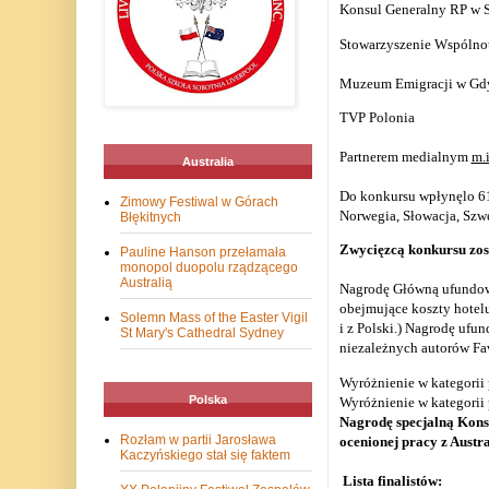
Konsul Generalny RP w 
Stowarzyszenie Wspólnot
Muzeum Emigracji w Gd
TVP Polonia
Partnerem medialnym
m.
Australia
Do konkursu wpłynęlo 61 p
Zimowy Festiwal w Górach
Norwegia, Słowacja, Szwe
Błękitnych
Zwycięzcą konkursu zos
Pauline Hanson przełamała
monopol duopolu rządzącego
Australią
Nagrodę Główną ufundow
obejmujące koszty hotelu
Solemn Mass of the Easter Vigil
i z Polski.)
Nagrodę ufund
St Mary's Cathedral Sydney
niezależnych autorów Fa
Wyróżnienie w kategorii 
Polska
Wyróżnienie w kategorii p
Nagrodę specjalną Konsu
Rozłam w partii Jarosława
ocenionej pracy z Austr
Kaczyńskiego stał się faktem
Lista finalistów: