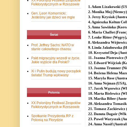
XX Polonijny Festiwal Zespołów
Folklorystycznych w Rzeszowie
1. Adam Lizakowski (US
2. Monika Moj (Niemcy)
Gen. Leon Komornicki:
3. Jerzy Krysiak (Austra
Jesteśmy jak dzieci we mgle
4. Agnieszka Koltun Coll
5. Anna Sawińska (Korea
6. Maria Challot (Francj
Świat
7. Lenke Ritter (Węgry)
8. Aleksandra Wójtowicz
Prof. Jeffrey Sachs: NATO w
9. Linda Jakubowska (Hi
stanie cakowitego chaosu
10. Krzysztof Deja (Aust
11. Joanna Piotrowicz (
Pakt migracyjny wszedł w życie.
Jakie wyjście dla Polski?
12. Edward Wójciak (Ka
13. Joanna Trumner (Ni
Xi i Putin budują nowy porządek
14. Bożena Helena Mazu
świata! Trump wykiwany
15. Maryla Rose (Austral
16. Anna Nejman (USA),
17. Jacek Wąsowicz (Wl
Polonia
18. Marta Bielewicz (Wl
19. Marika Biber (Austr
XX Polonijny Festiwal Zespołów
20. Aleksandra Tomasik
Folklorystycznych w Rzeszowie
21. Tomasz Zackiewicz (
22. Danuta Dagair (Wlk 
Spotkanie Prezydenta RP z
23. Paweł Waryszak (Aus
Polonią na Florydzie
24. Anna Nassif (Austral