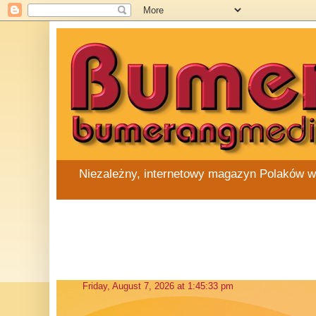
Niezależny, internetowy magazyn Polaków w Au