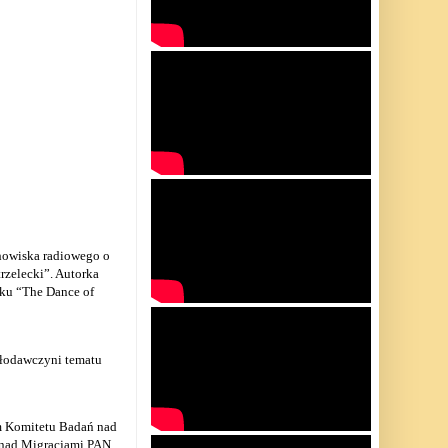
chowiska radiowego o
rzelecki”.
Autorka
ku “The Dance of
słodawczyni tematu
em Komitetu Badań nad
 nad Migracjami PAN,