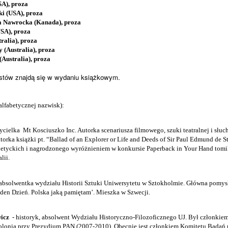
SA), proza
i (USA), proza
a Nawrocka (Kanada), proza
USA), proza
ralia), proza
 (Australia), proza
Australia), proza
istów znajdą się w wydaniu książkowym.
alfabetycznej nazwisk):
ycielka
Mt Kosciuszko Inc. Autorka scenariusza filmowego, szuki teatralnej i słu
torka książki pt.
“Ballad of an Explorer or Life and Deeds of Sir Paul Edmund de St
oetyckich i nagrodzonego wyróżnieniem w konkursie Paperback in Your Hand tomi
lii.
 absolwentka wydziału Historii Sztuki Uniwersytetu w Sztokholmie. Główna pomy
eden Dzień. Polska jaką pamiętam’. Mieszka w Szwecji.
icz
- historyk, absolwent Wydziału Historyczno-Filozoficznego UJ. Był członki
olonią przy Prezydium PAN (2007-2010). Obecnie jest członkiem Komitetu Badań