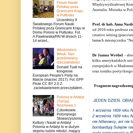
Forum Nauki
Międzywydziałowej Komisj
Polskiej poza
Australia. Mieszka w Pols
Granicami Kraju
w Pułtusku
Uczestnicy II
Światowego Forum Nauki
Prof. dr hab. Anna Nasi
Polskiej poza Granicami Kraju w
od 2010 roku profesor z
Domu Polonii w Pułtusku. Fot.
creative writing (pracow
A.Pawłowska/PAI W dniach 11-
łamach miesięcznika “Now
14 wrześ...
Włodzimierz
Wnuk: Tani
Dr Janusz Wróbel
- abs
prześmiewcy
kilku amerykańskich uniw
rzeczywistości
europejskich w Madonna 
Donald Tusk na
oraz tomiku poetyckiego
kongresie
European People's Party na
Malcie (marzec 2017). Fot. EPP
Flickr CC BY 2.0 Z
F
ragment nagrodzoneg
zaciekawieniem przeczytałem...
Polonia w Antalyi
JEDEN DZIEŃ. OBIA
(Turcja).
Rozmowa 1
1 września 1939 roku 
Członkowie
Polonijnego
2 września 1939 roku 
Stowarzyszenia
nie hitlerowcy, ani nie 
Kultury i Nauki w Antalyi -
bombardują Sulejów nad
Polonia w Antalyi to w dużym
stopniu ludzie młodzi, mający
małą miejscowość w Po