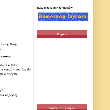
Nasz Magazyn Nastolatków
Pogoda
Niemcy, Rosja,
.
trzymuje:
obytu w Polsce
cia kosztów podróży do
ki w oficynie
e".
 dla najwyżej
Twitter - fb - google+