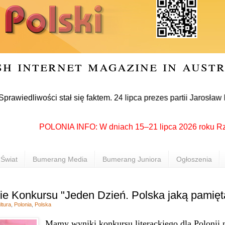
sh internet magazine in aust
iwości stał się faktem. 24 lipca prezes partii Jarosław Kaczy
POLONIA INFO: W dniach 15–21 lipca 2026 roku Rzeszów 
Świat
Bumerang Media
Bumerang Juniora
Ogłoszenia
ie Konkursu "Jeden Dzień. Polska jaką pamię
ltura
,
Polonia
,
Polska
Mamy wyniki konkursu literackiego dla Polonii 