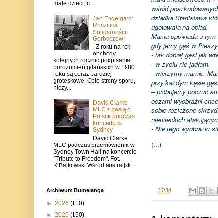
małe dzieci, c...
wśród poszkodowanych i
dziadka Stanisława któ
Jan Engelgard:
Rocznica
ugotowała na obiad.
Solidarności i
Mama opowiada o tym 3
Gorbaczow
gdy jemy gęś w Pieszy
Z roku na rok
- tak dobrej gęsi jak w
obchody
kolejnych rocznic podpisania
- w życiu nie jadłam.
porozumień gdańskich w 1980
- wierzymy mamie. Mam
roku są coraz bardziej
groteskowe. Obie strony sporu,
przy każdym kęsie gęsi
niczy...
– próbujemy poczuć sma
oczami wyobraźni chc
David Clarke
sobie rozłożone skrzyd
MLC z pasją o
Polsce podczas
niemieckich atakującyc
koncertu w
- Nie tego wyobrazić si
Sydney
David Clarke
(...)
MLC podczas przemówienia w
Sydney Town Hall na koncercie
"Tribute to Freedom". Fot.
K.Bajkowski Wśród australjsk...
.
17:34
Archiwum Bumeranga
►
2026
(110)
►
2025
(150)