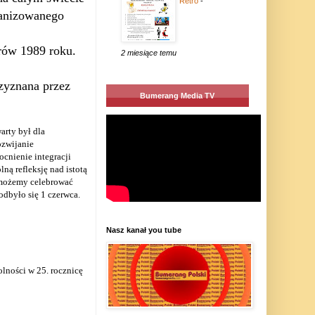
Retro
-
ganizowanego
ów 1989 roku.
2 miesiące temu
rzyznana przez
Bumerang Media TV
arty był dla
ozwijanie
cnienie integracji
ą refleksję nad istotą
y możemy celebrować
dbyło się 1 czerwca.
Nasz kanał you tube
lności w 25. rocznicę