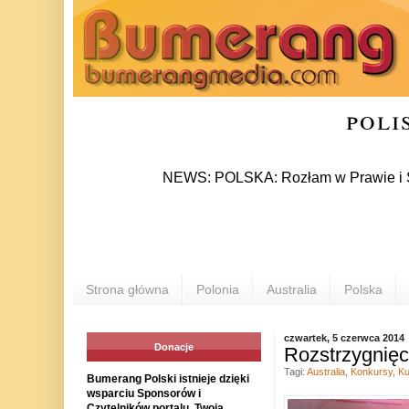
poli
NEWS: POLSKA: Rozłam w Prawie i Sprawiedl
Strona główna
Polonia
Australia
Polska
czwartek, 5 czerwca 2014
Donacje
Rozstrzygnięc
Tagi:
Australia
,
Konkursy
,
Ku
Bumerang Polski istnieje dzięki
wsparciu Sponsorów i
Czytelników portalu. Twoja