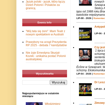
Język polski - język, który łączy.
nowych 
Dzień Polonii i Polaków za
Szwajca
granicą
Stolicy 
typu od 1988 roku.Bra
katolickie międzynaro
LIP-08 - 2026 |
Komentarz
Events Info
Antypols
"Mój tata się żeni". Mam Teatr z
LIP-06 - 
nowym spektaklem w Australii
Prawybory na urząd Prezydenta
RP 2025 - debata 7 kandydatów
Czy jes
1 lipca
Nie żyje Ernestyna Skurjat-
schizmę
Kozek - unikalna postać Polonii
sentent
australijskiej
biskupó
utożsam
Écône w Szwajcarii. W
schizmy. Ekskomunika 
Wyszukiwarka
LIP-04 - 2026 |
Komentarz
Dr Lesze
LIP-03 - 
Najpopularniejsze w ostatnim
miesiącu
Zimowy 
Włodzimierz