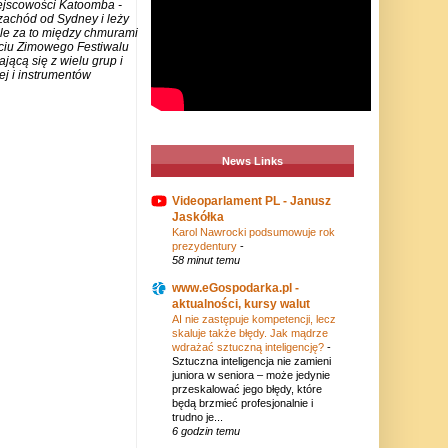
iejscowości Katoomba -
zachód od Sydney i leży
ale za to między chmurami
rciu Zimowego Festiwalu
jącą się z wielu grup i
j i instrumentów
News Links
Videoparlament PL - Janusz
Jaskółka
Karol Nawrocki podsumowuje rok
prezydentury
-
58 minut temu
www.eGospodarka.pl -
aktualności, kursy walut
AI nie zastępuje kompetencji, lecz
skaluje także błędy. Jak mądrze
wdrażać sztuczną inteligencję?
-
Sztuczna inteligencja nie zamieni
juniora w seniora – może jedynie
przeskalować jego błędy, które
będą brzmieć profesjonalnie i
trudno je...
6 godzin temu