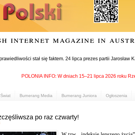
sh internet magazine in aust
ości stał się faktem. 24 lipca prezes partii Jarosław Kaczyńs
POLONIA INFO: W dniach 15–21 lipca 2026 roku Rzeszów p
Świat
Bumerang Media
Bumerang Juniora
Ogłoszenia
zczęśliwsza po raz czwarty!
t
W tzw. „indeksie lepszego życia”