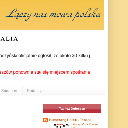
ralia
ki oficjalnie ogłosił, że około 30-kilku posłów zrezygnowało 
onownie stał się miejscem spotkania Polonii z całego świata p
Sponsors
Redakcja
Tablica Ogłoszeń
Bumerang Polski - Tablica
Vis a -Vis - Koktail