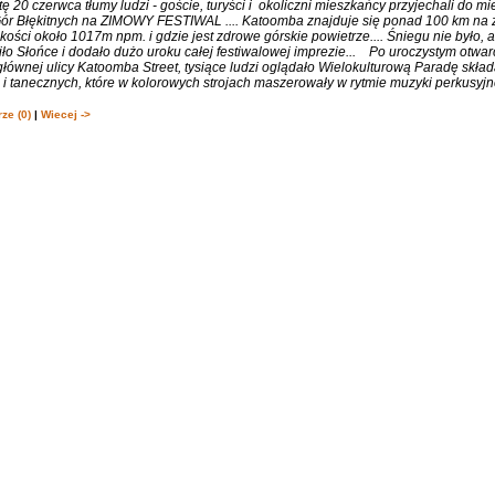
 20 czerwca tłumy ludzi - goście, turyści i okoliczni mieszkańcy przyjechali do m
 Gór Błękitnych na ZIMOWY FESTIWAL .... Katoomba znajduje się ponad 100 km na 
ości około 1017m npm. i gdzie jest zdrowe górskie powietrze.... Śniegu nie było, 
ło Słońce i dodało dużo uroku całej festiwalowej imprezie... Po uroczystym otwa
łównej ulicy Katoomba Street, tysiące ludzi oglądało Wielokulturową Paradę składa
 tanecznych, które w kolorowych strojach maszerowały w rytmie muzyki perkusyjne
ze (0)
|
Wiecej ->