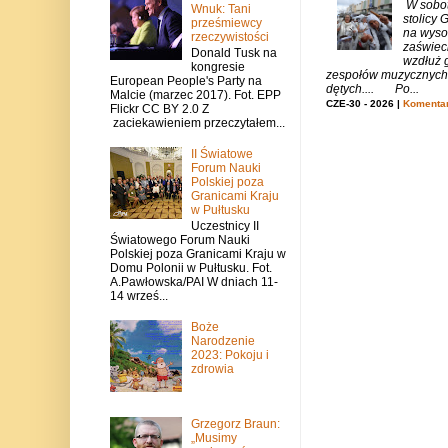
W sobotę
Wnuk: Tani
stolicy
prześmiewcy
na wysok
rzeczywistości
zaświeci
Donald Tusk na
wzdłuż g
kongresie
zespołów muzycznych i
European People's Party na
dętych.... Po...
Malcie (marzec 2017). Fot. EPP
CZE-30 - 2026 |
Komentar
Flickr CC BY 2.0 Z
zaciekawieniem przeczytałem...
II Światowe
Forum Nauki
Polskiej poza
Granicami Kraju
w Pułtusku
Uczestnicy II
Światowego Forum Nauki
Polskiej poza Granicami Kraju w
Domu Polonii w Pułtusku. Fot.
A.Pawłowska/PAI W dniach 11-
14 wrześ...
Boże
Narodzenie
2023: Pokoju i
zdrowia
Grzegorz Braun:
„Musimy