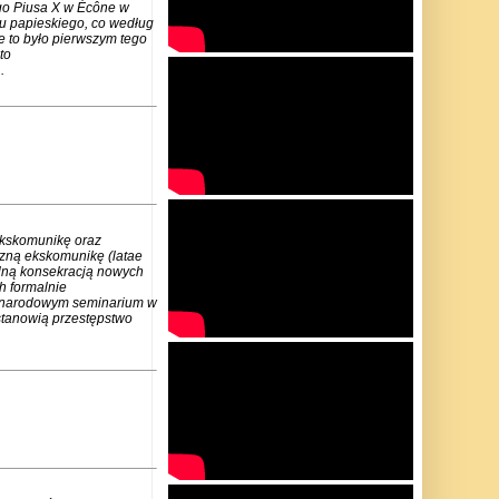
go Piusa X w Écône w
u papieskiego, co według
e to było pierwszym tego
to
.
ekskomunikę oraz
czną ekskomunikę (latae
lną konsekracją nowych
h formalnie
zynarodowym seminarium w
stanowią przestępstwo