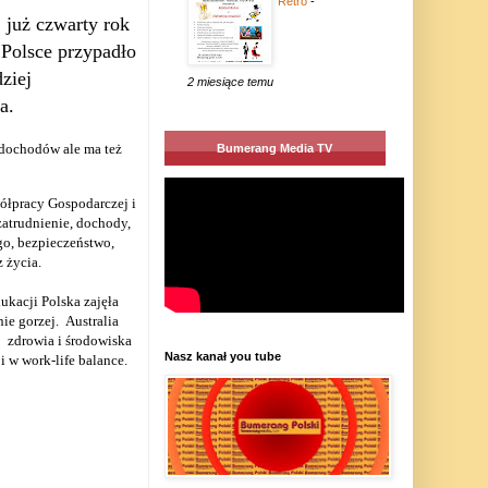
Retro
-
już czwarty rok
Polsce przypadło
ziej
2 miesiące temu
a.
 dochodów ale ma też
Bumerang Media TV
ółpracy Gospodarczej i
atrudnienie, dochody,
go, bezpieczeństwo,
 życia.
kacji Polska zajęła
ie gorzej.
Australia
o
zdrowia i środowiska
Nasz kanał you tube
 w work-life balance.