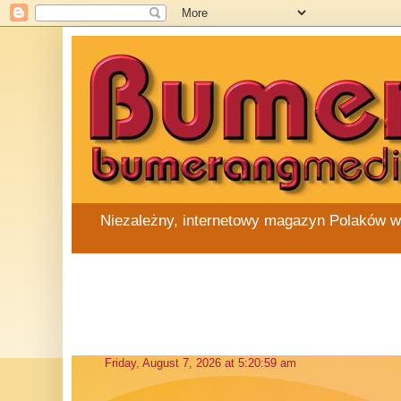
Niezależny, internetowy magazyn Polaków w Au