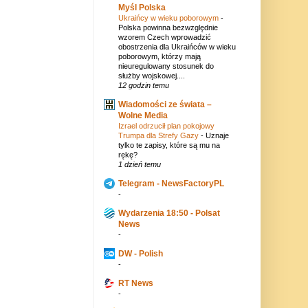
Myśl Polska
Ukraińcy w wieku poborowym
-
Polska powinna bezwzględnie
wzorem Czech wprowadzić
obostrzenia dla Ukraińców w wieku
poborowym, którzy mają
nieuregulowany stosunek do
służby wojskowej....
12 godzin temu
Wiadomości ze świata –
Wolne Media
Izrael odrzucił plan pokojowy
Trumpa dla Strefy Gazy
-
Uznaje
tylko te zapisy, które są mu na
rękę?
1 dzień temu
Telegram - NewsFactoryPL
-
Wydarzenia 18:50 - Polsat
News
-
DW - Polish
-
RT News
-