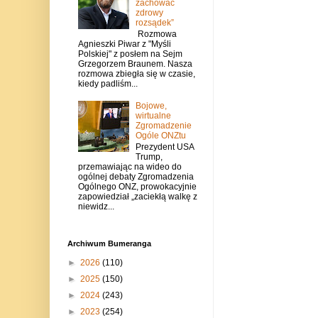
zachować
zdrowy
rozsądek”
Rozmowa
Agnieszki Piwar z "Myśli
Polskiej" z posłem na Sejm
Grzegorzem Braunem. Nasza
rozmowa zbiegła się w czasie,
kiedy padliśm...
Bojowe,
wirtualne
Zgromadzenie
Ogóle ONZtu
Prezydent USA
Trump,
przemawiając na wideo do
ogólnej debaty Zgromadzenia
Ogólnego ONZ, prowokacyjnie
zapowiedział „zaciekłą walkę z
niewidz...
Archiwum Bumeranga
►
2026
(110)
►
2025
(150)
►
2024
(243)
►
2023
(254)