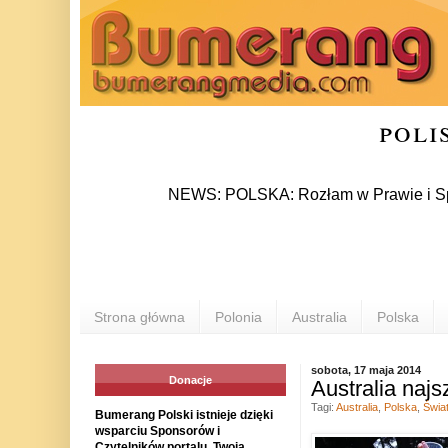
poli
NEWS: POLSKA: Rozłam w Prawie i Sprawiedliw
Strona główna
Polonia
Australia
Polska
sobota, 17 maja 2014
Donacje
Australia najs
Tagi:
Australia
,
Polska
,
Świa
Bumerang Polski istnieje dzięki
wsparciu Sponsorów i
Czytelników portalu. Twoja