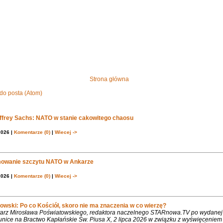
Strona główna
do posta (Atom)
effrey Sachs: NATO w stanie cakowitego chaosu
2026 |
Komentarze (0)
|
Wiecej ->
owanie szczytu NATO w Ankarze
2026 |
Komentarze (0)
|
Wiecej ->
owski: Po co Kościół, skoro nie ma znaczenia w co wierzę?
rz Mirosława Poświatowskiego, redaktora naczelnego STARnowa.TV po wydanej
nice na Bractwo Kapłańskie Św. Piusa X, 2 lipca 2026 w związku z wyświęcenie