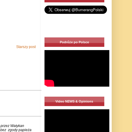
Podróże po Polsce
Starszy post
Video NEWS & Opinions
 przez Watykan
m bez zgody papieża