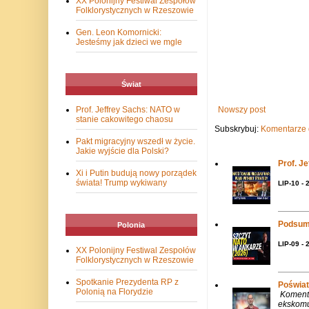
XX Polonijny Festiwal Zespołów
Folklorystycznych w Rzeszowie
Gen. Leon Komornicki:
Jesteśmy jak dzieci we mgle
Świat
Prof. Jeffrey Sachs: NATO w
Nowszy post
stanie cakowitego chaosu
Subskrybuj:
Komentarze 
Pakt migracyjny wszedł w życie.
Jakie wyjście dla Polski?
Prof. J
Xi i Putin budują nowy porządek
świata! Trump wykiwany
LIP-10 - 
Podsum
Polonia
LIP-09 - 
XX Polonijny Festiwal Zespołów
Folklorystycznych w Rzeszowie
Spotkanie Prezydenta RP z
Poświat
Polonią na Florydzie
Komenta
ekskomu