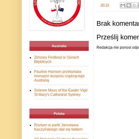
.
00:10
Brak komentar
Prześlij kome
Australia
Redakcja nie ponosi odp
Zimowy Festiwal w Górach
Błękitnych
Pauline Hanson przełamała
monopol duopolu rządzącego
Australią
Solemn Mass of the Easter Vigil
St Mary's Cathedral Sydney
Polska
Rozłam w partii Jarosława
Kaczyńskiego stał się faktem