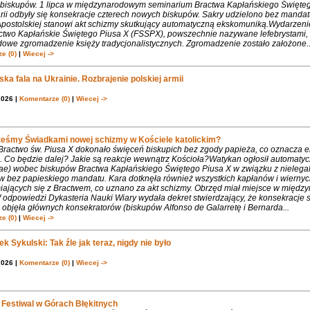
biskupów. 1 lipca w międzynarodowym seminarium Bractwa Kapłańskiego Święte
rii odbyły się konsekracje czterech nowych biskupów. Sakry udzielono bez mandat
Apostolskiej stanowi akt schizmy skutkujący automatyczną ekskomuniką.Wydarzeni
ctwo Kapłańskie Świętego Piusa X (FSSPX), powszechnie nazywane lefebrystami, 
dowe zgromadzenie księży tradycjonalistycznych. Zgromadzenie zostało założone..
e (0)
|
Wiecej ->
ka fala na Ukrainie. Rozbrajenie polskiej armii
2026 |
Komentarze (0)
|
Wiecej ->
teśmy Świadkami nowej schizmy w Kościele katolickim?
 Bractwo św. Piusa X dokonało święceń biskupich bez zgody papieża, co oznacza 
. Co będzie dalej? Jakie są reakcje wewnątrz Kościoła?Watykan ogłosił automaty
iae) wobec biskupów Bractwa Kapłańskiego Świętego Piusa X w związku z nielega
w bez papieskiego mandatu. Kara dotknęła również wszystkich kapłanów i wiernyc
iających się z Bractwem, co uznano za akt schizmy. Obrzęd miał miejsce w międ
 odpowiedzi Dykasteria Nauki Wiary wydała dekret stwierdzający, że konsekracje 
objęła głównych konsekratorów (biskupów Alfonso de Galarretę i Bernarda...
e (0)
|
Wiecej ->
k Sykulski: Tak źle jak teraz, nigdy nie było
2026 |
Komentarze (0)
|
Wiecej ->
Festiwal w Górach Błękitnych