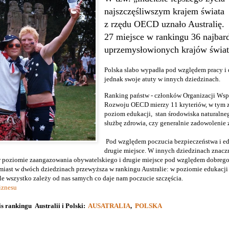
najszczęśliwszym krajem świata
z rzędu OECD uznało Australię.
27 miejsce w rankingu 36 najbard
uprzemysłowionych krajów świat
Polska slabo wypadła pod względem pracy i
jednak swoje atuty w innych dziedzinach.
Ranking państw - członków
Organizacji Wsp
Rozwoju
OECD mierzy 11 kryteriów, w tym z
poziom edukacji, stan środowiska naturalne
służbę zdrowia, czy generalnie zadowolenie z
Pod względem poczucia bezpieczeństwa i edu
drugie miejsce. W innych dziedzinach znaczn
 w poziomie zaangazowania obywatelskiego i drugie miejsce pod względem dobreg
miast w dwóch dziedzinach przewyższa w rankingu Australie: w poziomie edukacji i
ale wszystko zależy od nas samych co daje nam poczucie szczęścia.
iznesu
 rankingu Australii i Polski:
AUSATRALIA
,
POLSKA