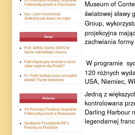
XX Polonijny Festiwal Zespołów
Museum of Contem
Folklorystycznych w Rzeszowie
światowej sławy 
Gen. Leon Komornicki:
Jesteśmy jak dzieci we mgle
Group, wykorzyst
projekcyjna mając
Świat
zachwiania formy
Prof. Jeffrey Sachs: NATO w
stanie cakowitego chaosu
W programie sydne
Pakt migracyjny wszedł w życie.
Jakie wyjście dla Polski?
120 różnych wydar
Xi i Putin budują nowy porządek
USA, Niemiec, Wł
świata! Trump wykiwany
Jedną z większych
Polonia
kontrolowana prz
XX Polonijny Festiwal Zespołów
Darling Harbour 
Folklorystycznych w Rzeszowie
legendarnej franc
Spotkanie Prezydenta RP z
Polonią na Florydzie