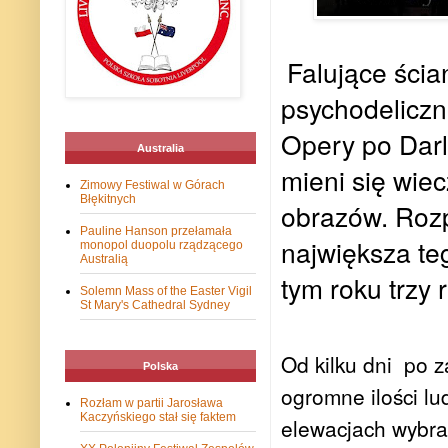
Falujące ścia
psychodeliczn
Opery po Darl
Australia
mieni się wie
Zimowy Festiwal w Górach
Błękitnych
obrazów. Rozp
Pauline Hanson przełamała
największa te
monopol duopolu rządzącego
Australią
tym roku trzy
Solemn Mass of the Easter Vigil
St Mary's Cathedral Sydney
Od kilku dni
po z
Polska
ogromne ilości l
Rozłam w partii Jarosława
Kaczyńskiego stał się faktem
elewacjach wybr