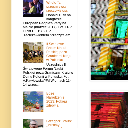
Wnuk: Tani
prześmiewcy
rzeczywistości
Donald Tusk na
kongresie
European People's Party na
Malcie (marzec 2017). Fot. EPP
Flickr CC BY 2.0 Z
zaciekawieniem przeczytałem...
II Światowe
Forum Nauki
Polskiej poza
Granicami Kraju
w Pułtusku
Uczestnicy II
Światowego Forum Nauki
Polskiej poza Granicami Kraju w
Domu Polonii w Pułtusku. Fot.
A.Pawłowska/PAI W dniach 11-
14 wrześ...
Boże
Narodzenie
2023: Pokoju i
zdrowia
Grzegorz Braun:
„Musimy