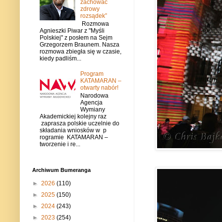
zachować
zdrowy
rozsądek”
Rozmowa
Agnieszki Piwar z "Myśli
Polskiej" z posłem na Sejm
Grzegorzem Braunem. Nasza
rozmowa zbiegła się w czasie,
kiedy padliśm...
Program
KATAMARAN –
otwarty nabór!
Narodowa
Agencja
Wymiany
Akademickiej kolejny raz
zaprasza polskie uczelnie do
składania wniosków w p
rogramie KATAMARAN –
tworzenie i re...
Archiwum Bumeranga
►
2026
(110)
►
2025
(150)
►
2024
(243)
►
2023
(254)