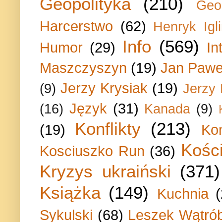
Geopolityka
(210)
Geo
Harcerstwo
(62)
Henryk Igli
Info
(569)
Humor
(29)
In
Maszczyszyn
(19)
Jan Paweł
Jerzy Krysiak
(19)
(9)
Jerzy
Język
(31)
(16)
Kanada
(9)
Konflikty
(213)
(19)
Ko
Kości
Kosciuszko Run
(36)
Kryzys ukraiński
(371)
Książka
(149)
Kuchnia
Sykulski
(68)
Leszek Wątrób