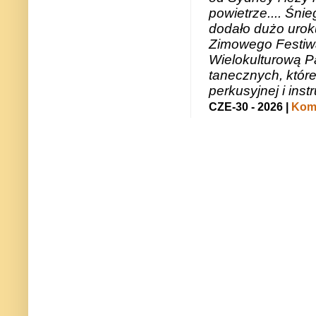
powietrze.... Śni
dodało dużo uroku
Zimowego Festiwal
Wielokulturową P
tanecznych, któr
perkusyjnej i in
CZE-30 - 2026 |
Kome