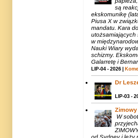
papieża,
są reakc
ekskomunikę (lat
Piusa X w związk
mandatu. Kara do
utożsamiających 
w międzynarodow
Nauki Wiary wyda
schizmy. Ekskomu
Galarretę i Bernar
LIP-04 - 2026 |
Komen
Dr Lesze
LIP-03 - 2
Zimowy 
W sobotę
przyjech
ZIMOWY 
od Sydney i leży 