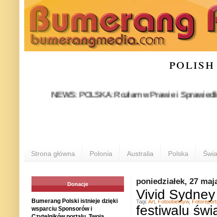
polish
NEWS: POLSKA: Rozłam w Prawie i Sprawiedliwości stał
P
Strona główna
Polonia
Australia
Polska
Świa
poniedziałek, 27 maj
Donacje
Vivid Sydney 
Bumerang Polski istnieje dzięki
Tagi:
Art
,
Fotoobiektyw
,
Fotorepor
festiwalu świ
wsparciu Sponsorów i
Czytelników portalu. Twoja