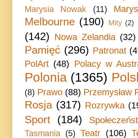
Marys
Marysia Nowak
(11)
Melbourne
(190)
Mity
(2)
(142)
Nowa Zelandia
(32)
Pamięć
(296)
Patronat
(4
PolArt
(48)
Polacy w Austra
Polonia
(1365)
Pols
Prawo
(88)
Przemysław P
(8)
Rosja
(317)
Rozrywka
(1
Sport
(184)
Społeczeńs
Teatr
(106)
T
Tasmania
(5)