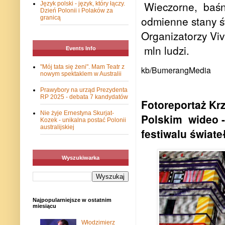
Wieczorne, baśn
Język polski - język, który łączy.
Dzień Polonii i Polaków za
odmienne stany ś
granicą
Organizatorzy Viv
mln ludzi.
Events Info
"Mój tata się żeni". Mam Teatr z
kb/BumerangMedia
nowym spektaklem w Australii
Prawybory na urząd Prezydenta
RP 2025 - debata 7 kandydatów
Fotoreportaż Kr
Nie żyje Ernestyna Skurjat-
Polskim
wideo 
Kozek - unikalna postać Polonii
australijskiej
festiwalu świate
Wyszukiwarka
Najpopularniejsze w ostatnim
miesiącu
Włodzimierz