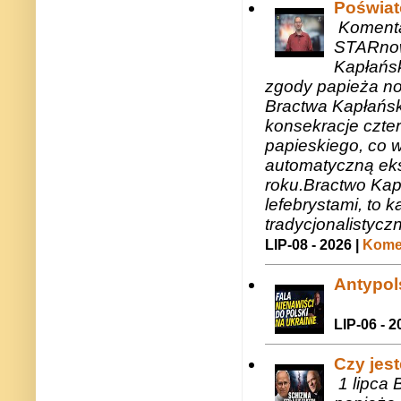
Poświat
Komenta
STARnow
Kapłańsk
zgody papieża n
Bractwa Kapłańsk
konsekracje czte
papieskiego, co w
automatyczną eks
roku.Bractwo Ka
lefebrystami, to
tradycjonalistycz
LIP-08 - 2026 |
Komen
Antypols
LIP-06 - 2
Czy jes
1 lipca 