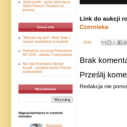
Język polski - język, który łączy.
Dzień Polonii i Polaków za
granicą
Link do aukcji 
Czerniaka
Events Info
"Mój tata się żeni". Mam Teatr z
nowym spektaklem w Australii
.
00:53
Prawybory na urząd Prezydenta
RP 2025 - debata 7 kandydatów
Brak komenta
Nie żyje Ernestyna Skurjat-
Kozek - unikalna postać Polonii
australijskiej
Prześlij kome
Redakcja nie ponos
Wyszukiwarka
Najpopularniejsze w ostatnim
miesiącu
Bumerang