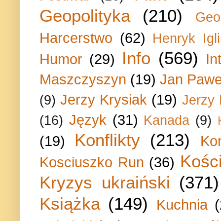
Geopolityka
(210)
Geo
Harcerstwo
(62)
Henryk Igli
Info
(569)
Humor
(29)
In
Maszczyszyn
(19)
Jan Paweł
Jerzy Krysiak
(19)
(9)
Jerzy
Język
(31)
(16)
Kanada
(9)
Konflikty
(213)
(19)
Ko
Kości
Kosciuszko Run
(36)
Kryzys ukraiński
(371)
Książka
(149)
Kuchnia