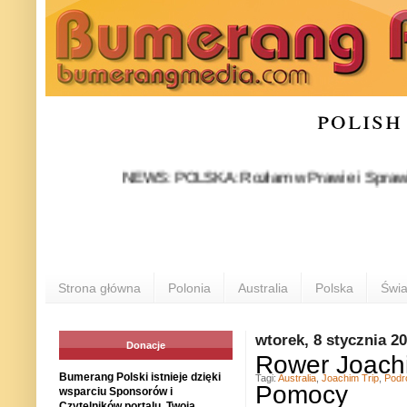
polish
NEWS: POLSKA: Rozłam w Prawie i Sprawiedliwości
Strona główna
Polonia
Australia
Polska
Świa
wtorek, 8 stycznia 2
Donacje
Rower Joachi
Bumerang Polski istnieje dzięki
Tagi:
Australia
,
Joachim Trip
,
Podr
Pomocy
wsparciu Sponsorów i
Czytelników portalu. Twoja