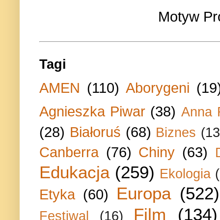
Motyw Pr
Tagi
AMEN
(110)
Aborygeni
(19
Agnieszka Piwar
(38)
Anna 
(28)
Białoruś
(68)
Biznes
(13
Canberra
(76)
Chiny
(63)
Edukacja
(259)
Ekologia
Europa
(522)
Etyka
(60)
Film
(134)
Festiwal
(16)