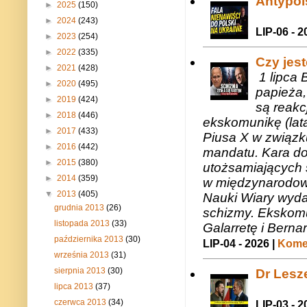
Antypols
►
2025
(150)
►
2024
(243)
LIP-06 - 2
►
2023
(254)
►
2022
(335)
Czy jes
►
2021
(428)
1 lipca 
►
2020
(495)
papieża,
►
2019
(424)
są reakc
►
2018
(446)
ekskomunikę (lat
►
2017
(433)
Piusa X w związk
►
2016
(442)
mandatu. Kara do
►
2015
(380)
utożsamiających 
►
2014
(359)
w międzynarodow
▼
2013
(405)
Nauki Wiary wyda
grudnia 2013
(26)
schizmy. Ekskomu
listopada 2013
(33)
Galarretę i Bernar
października 2013
(30)
LIP-04 - 2026 |
Komen
września 2013
(31)
sierpnia 2013
(30)
Dr Lesze
lipca 2013
(37)
czerwca 2013
(34)
LIP-03 - 2