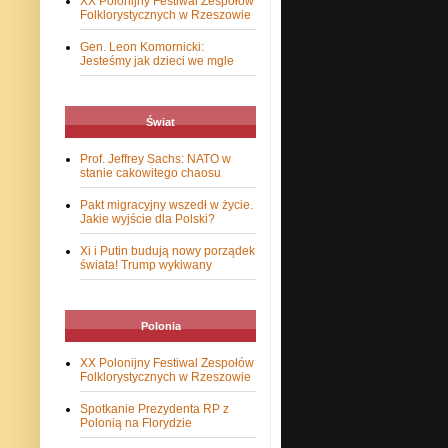
XX Polonijny Festiwal Zespołów
Folklorystycznych w Rzeszowie
Gen. Leon Komornicki:
Jesteśmy jak dzieci we mgle
Świat
Prof. Jeffrey Sachs: NATO w
stanie cakowitego chaosu
Pakt migracyjny wszedł w życie.
Jakie wyjście dla Polski?
Xi i Putin budują nowy porządek
świata! Trump wykiwany
Polonia
XX Polonijny Festiwal Zespołów
Folklorystycznych w Rzeszowie
Spotkanie Prezydenta RP z
Polonią na Florydzie