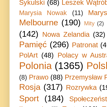
Sykulski
(68)
Leszek Wątrób
Marys
Marysia Nowak
(11)
Melbourne
(190)
Mity
(2)
(142)
Nowa Zelandia
(32)
Pamięć
(296)
Patronat
(4
PolArt
(48)
Polacy w Austra
Polonia
(1365)
Pols
Prawo
(88)
Przemysław P
(8)
Rosja
(317)
Rozrywka
(1
Sport
(184)
Społeczeńs