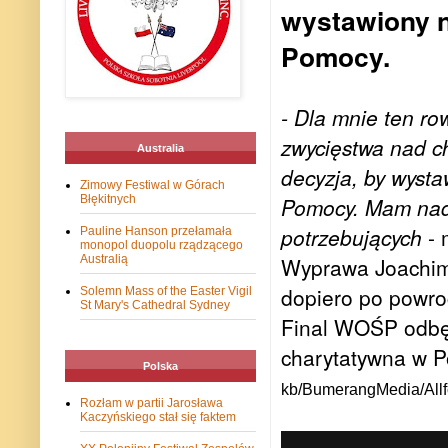
wystawiony na
Pomocy.
- Dla mnie ten ro
zwycięstwa nad c
Australia
decyzja, by wysta
Zimowy Festiwal w Górach
Błękitnych
Pomocy. Mam nadz
potrzebujących
- 
Pauline Hanson przełamała
monopol duopolu rządzącego
Australią
Wyprawa Joachima
dopiero po powro
Solemn Mass of the Easter Vigil
St Mary's Cathedral Sydney
Final WOŚP odbędz
charytatywna w P
Polska
kb/BumerangMedia/Allf
Rozłam w partii Jarosława
Kaczyńskiego stał się faktem