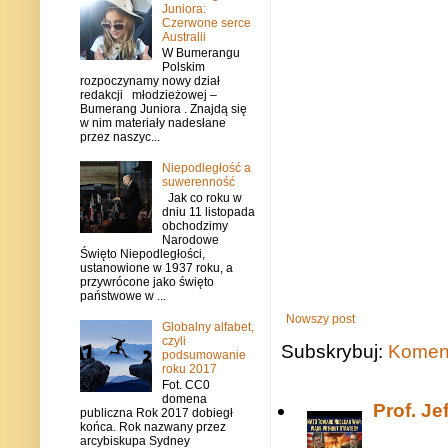
Juniora:
Czerwone serce
Australii
W Bumerangu
Polskim
rozpoczynamy nowy dział
redakcji młodzieżowej –
Bumerang Juniora . Znajdą się
w nim materiały nadesłane
przez naszyc...
Niepodległość a
suwerenność
Jak co roku w
dniu 11 listopada
obchodzimy
Narodowe
Święto Niepodległości,
ustanowione w 1937 roku, a
przywrócone jako święto
państwowe w ...
Nowszy post
Globalny alfabet,
czyli
Subskrybuj:
Koment
podsumowanie
roku 2017
Fot. CC0
domena
Prof. J
publiczna Rok 2017 dobiegł
końca. Rok nazwany przez
arcybiskupa Sydney