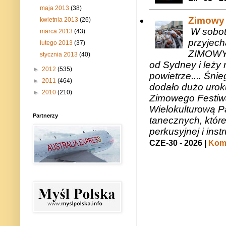
maja 2013
(38)
Zimowy 
kwietnia 2013
(26)
W sobotę
marca 2013
(43)
przyjech
lutego 2013
(37)
ZIMOWY 
stycznia 2013
(40)
od Sydney i leży 
►
2012
(535)
powietrze.... Śni
►
2011
(464)
dodało dużo uroku
►
2010
(210)
Zimowego Festiwal
Wielokulturową P
Partnerzy
tanecznych, któr
perkusyjnej i in
CZE-30 - 2026 |
Kome