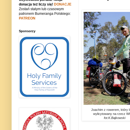
donacja też liczy się!
DONACJE
Zostań stałym lub czasowym
patronem Bumeranga Polskiego:
PATREON
Sponsorzy
Joachim z rowerem, który 
wylicytowany na rzecz 
fot.K.Bajkowski