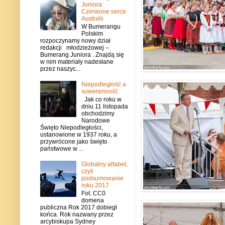
Juniora:
Czerwone serce
Australii
W Bumerangu
Polskim
rozpoczynamy nowy dział
redakcji młodzieżowej –
Bumerang Juniora . Znajdą się
w nim materiały nadesłane
przez naszyc...
Niepodległość a
suwerenność
Jak co roku w
dniu 11 listopada
obchodzimy
Narodowe
Święto Niepodległości,
ustanowione w 1937 roku, a
przywrócone jako święto
państwowe w ...
Globalny alfabet,
czyli
podsumowanie
roku 2017
Fot. CC0
domena
publiczna Rok 2017 dobiegł
końca. Rok nazwany przez
arcybiskupa Sydney