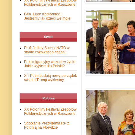
XX Polonijny Festiwal Zespołów
Folklorystycznych w Rzeszowie
Gen. Leon Komornicki:
Jesteśmy jak dzieci we mgle
Świat
Prof. Jeffrey Sachs: NATO w
stanie cakowitego chaosu
Pakt migracyjny wszedł w życie.
Jakie wyjście dla Polski?
Xi i Putin budują nowy porządek
świata! Trump wykiwany
Polonia
XX Polonijny Festiwal Zespołów
Folklorystycznych w Rzeszowie
Spotkanie Prezydenta RP z
Polonią na Florydzie