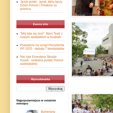
Język polski - język, który łączy.
Dzień Polonii i Polaków za
granicą
Events Info
"Mój tata się żeni". Mam Teatr z
nowym spektaklem w Australii
Prawybory na urząd Prezydenta
RP 2025 - debata 7 kandydatów
Nie żyje Ernestyna Skurjat-
Kozek - unikalna postać Polonii
australijskiej
Wyszukiwarka
Najpopularniejsze w ostatnim
miesiącu
Bumerang