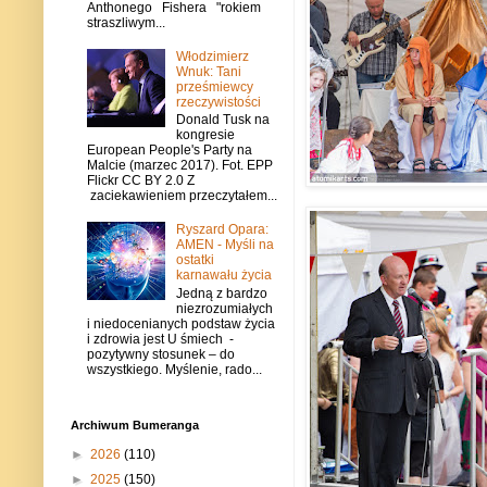
Anthonego Fishera "rokiem
straszliwym...
Włodzimierz
Wnuk: Tani
prześmiewcy
rzeczywistości
Donald Tusk na
kongresie
European People's Party na
Malcie (marzec 2017). Fot. EPP
Flickr CC BY 2.0 Z
zaciekawieniem przeczytałem...
Ryszard Opara:
AMEN - Myśli na
ostatki
karnawału życia
Jedną z bardzo
niezrozumiałych
i niedocenianych podstaw życia
i zdrowia jest U śmiech -
pozytywny stosunek – do
wszystkiego. Myślenie, rado...
Archiwum Bumeranga
►
2026
(110)
►
2025
(150)