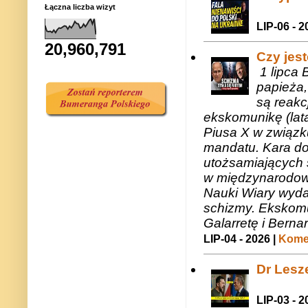
Łączna liczba wizyt
LIP-06 - 2
20,960,791
Czy jes
1 lipca 
papieża,
są reakc
ekskomunikę (lat
Piusa X w związk
mandatu. Kara do
utożsamiających 
w międzynarodow
Nauki Wiary wyda
schizmy. Ekskomu
Galarretę i Bernar
LIP-04 - 2026 |
Komen
Dr Lesze
LIP-03 - 2