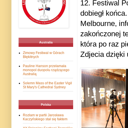
12. Festiwal Po
dobiegł końca.
Melbourne, inf
zakończonej te
która po raz pi
Australia
Zdjecia dzięki
Zimowy Festiwal w Górach
Błękitnych
Pauline Hanson przełamała
monopol duopolu rządzącego
Australią
Solemn Mass of the Easter Vigil
St Mary's Cathedral Sydney
Polska
Rozłam w partii Jarosława
Kaczyńskiego stał się faktem