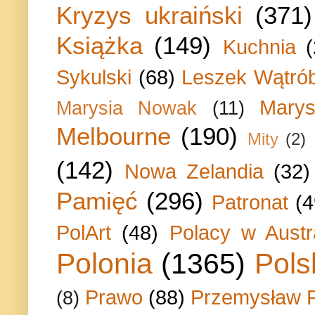
Kryzys ukraiński
(371)
Książka
(149)
Kuchnia
Sykulski
(68)
Leszek Wątrób
Marys
Marysia Nowak
(11)
Melbourne
(190)
Mity
(2)
(142)
Nowa Zelandia
(32)
Pamięć
(296)
Patronat
(4
PolArt
(48)
Polacy w Austra
Polonia
(1365)
Pols
Prawo
(88)
Przemysław P
(8)