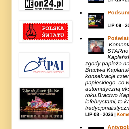
Podsum
LIP-09 - 2
Poświat
Komenta
STARnow
Kapłańsk
zgody papieża n
Bractwa Kapłańsk
konsekracje czte
papieskiego, co w
automatyczną eks
roku.Bractwo Ka
lefebrystami, to
tradycjonalistycz
LIP-08 - 2026 |
Komen
Antypols