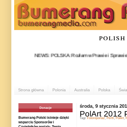
polish
NEWS: POLSKA: Rozłam w Prawie i Sprawiedliwości s
Strona główna
Polonia
Australia
Polska
Świa
środa, 9 stycznia 20
Donacje
PolArt 2012 
Bumerang Polski istnieje dzięki
Tagi:
Fotoreportaż
,
Perth
,
PolArt
,
P
wsparciu Sponsorów i
Czytelników portalu. Twoja