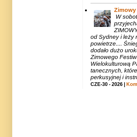
Zimowy 
W sobotę
przyjech
ZIMOWY 
od Sydney i leży 
powietrze.... Śni
dodało dużo uroku
Zimowego Festiwal
Wielokulturową P
tanecznych, któr
perkusyjnej i in
CZE-30 - 2026 |
Kome