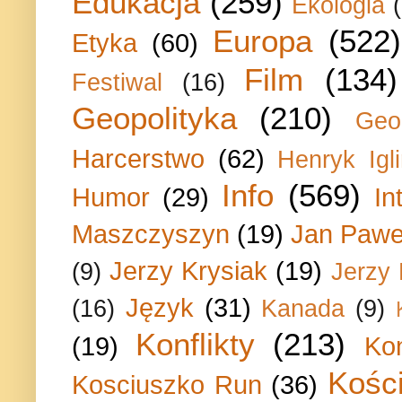
Edukacja
(259)
Ekologia
Europa
(522)
Etyka
(60)
Film
(134)
Festiwal
(16)
Geopolityka
(210)
Geo
Harcerstwo
(62)
Henryk Igli
Info
(569)
Humor
(29)
In
Maszczyszyn
(19)
Jan Paweł
Jerzy Krysiak
(19)
(9)
Jerzy
Język
(31)
(16)
Kanada
(9)
Konflikty
(213)
(19)
Ko
Kości
Kosciuszko Run
(36)