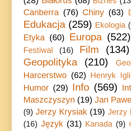
(28)
Białoruś
(68)
Biznes
(13
Canberra
(76)
Chiny
(63)
Edukacja
(259)
Ekologia
Europa
(522)
Etyka
(60)
Film
(134)
Festiwal
(16)
Geopolityka
(210)
Geo
Harcerstwo
(62)
Henryk Igli
Info
(569)
Humor
(29)
In
Maszczyszyn
(19)
Jan Paweł
Jerzy Krysiak
(19)
(9)
Jerzy
Język
(31)
(16)
Kanada
(9)