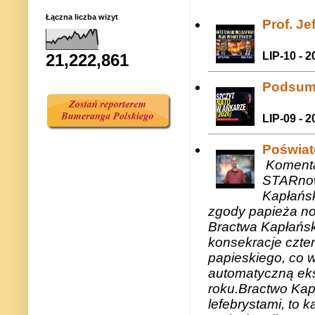
Łączna liczba wizyt
Prof. J
LIP-10 - 2
21,222,861
Podsum
LIP-09 - 2
Poświat
Komenta
STARnow
Kapłańsk
zgody papieża n
Bractwa Kapłańsk
konsekracje czte
papieskiego, co w
automatyczną eks
roku.Bractwo Ka
lefebrystami, to