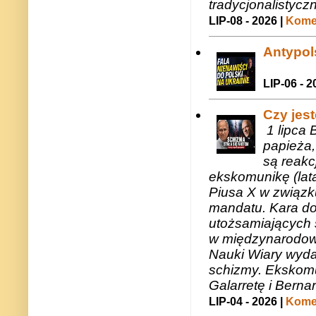
tradycjonalistycz
LIP-08 - 2026 |
Komen
Antypols
LIP-06 - 2
Czy jes
1 lipca 
papieża,
są reakc
ekskomunikę (lat
Piusa X w związk
mandatu. Kara do
utożsamiających 
w międzynarodow
Nauki Wiary wyda
schizmy. Ekskomu
Galarretę i Bernar
LIP-04 - 2026 |
Komen