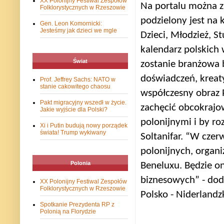
XX Polonijny Festiwal Zespołów
Na portalu można z
Folklorystycznych w Rzeszowie
podzielony jest na 
Gen. Leon Komornicki:
Jesteśmy jak dzieci we mgle
Dzieci, Młodzież, St
kalendarz polskich
Świat
zostanie branżowa 
doświadczeń, kreat
Prof. Jeffrey Sachs: NATO w
stanie cakowitego chaosu
współczesny obraz 
Pakt migracyjny wszedł w życie.
zachęcić obcokrajo
Jakie wyjście dla Polski?
polonijnymi i by ro
Xi i Putin budują nowy porządek
świata! Trump wykiwany
Soltanifar. “W czer
polonijnych, organ
Polonia
Beneluxu. Będzie o
biznesowych” - dod
XX Polonijny Festiwal Zespołów
Folklorystycznych w Rzeszowie
Polsko - Niderlandz
Spotkanie Prezydenta RP z
Polonią na Florydzie