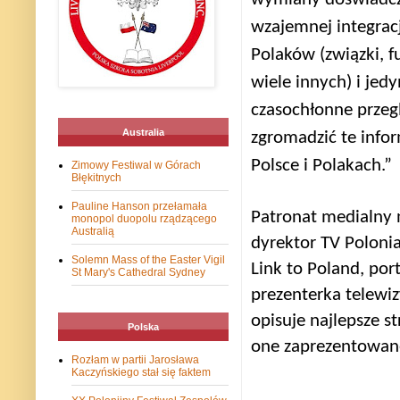
wzajemnej integracj
Polaków (związki, f
wiele innych) i jedy
czasochłonne przeg
Australia
zgromadzić te info
Polsce i Polakach.”
Zimowy Festiwal w Górach
Błękitnych
Pauline Hanson przełamała
Patronat medialny 
monopol duopolu rządzącego
Australią
dyrektor TV Polonia
Solemn Mass of the Easter Vigil
Link to Poland, por
St Mary's Cathedral Sydney
prezenterka telewiz
opisuje najlepsze st
Polska
one zaprezentowan
Rozłam w partii Jarosława
Kaczyńskiego stał się faktem