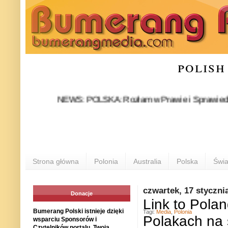
polish
NEWS: POLSKA: Rozłam w Prawie i Sprawiedliwości sta
Strona główna
Polonia
Australia
Polska
Świa
czwartek, 17 styczni
Donacje
Link to Polan
Bumerang Polski istnieje dzięki
Tagi:
Media
,
Polonia
Polakach na 
wsparciu Sponsorów i
Czytelników portalu. Twoja