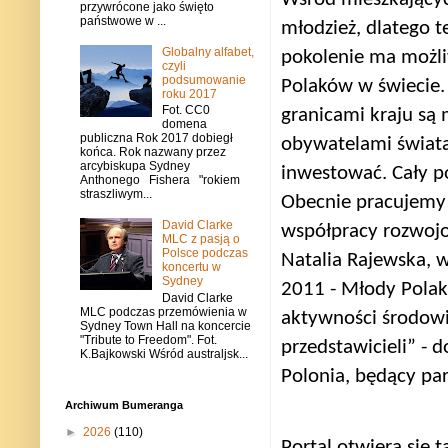
przywrócone jako święto
państwowe w ...
młodzież, dlatego t
Globalny alfabet,
pokolenie ma możl
czyli
podsumowanie
Polaków w świecie. 
roku 2017
Fot. CC0
granicami kraju są
domena
publiczna Rok 2017 dobiegł
obywatelami świata
końca. Rok nazwany przez
arcybiskupa Sydney
inwestować. Cały po
Anthonego Fishera "rokiem
straszliwym...
Obecnie pracujemy 
David Clarke
współpracy rozwojo
MLC z pasją o
Polsce podczas
Natalia Rajewska, w
koncertu w
Sydney
2011 - Młody Polak
David Clarke
MLC podczas przemówienia w
aktywności środowis
Sydney Town Hall na koncercie
"Tribute to Freedom". Fot.
przedstawicieli” - 
K.Bajkowski Wśród australjsk...
Polonia, będący pa
Archiwum Bumeranga
►
2026
(110)
Portal otwiera się 