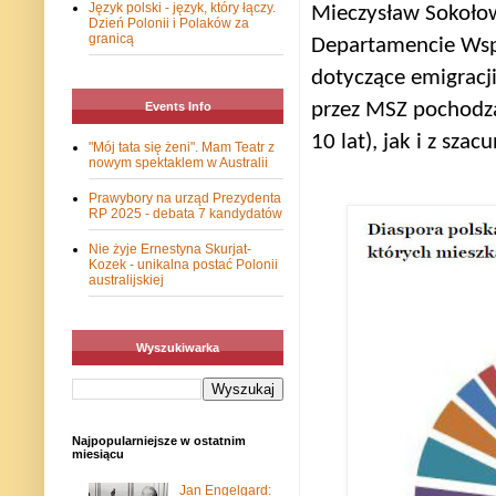
Język polski - język, który łączy.
Mieczysław Sokołows
Dzień Polonii i Polaków za
granicą
Departamencie Wspó
dotyczące emigracji
przez MSZ pochodzą
Events Info
10 lat), jak i z sza
"Mój tata się żeni". Mam Teatr z
nowym spektaklem w Australii
Prawybory na urząd Prezydenta
RP 2025 - debata 7 kandydatów
Nie żyje Ernestyna Skurjat-
Kozek - unikalna postać Polonii
australijskiej
Wyszukiwarka
Najpopularniejsze w ostatnim
miesiącu
Jan Engelgard: