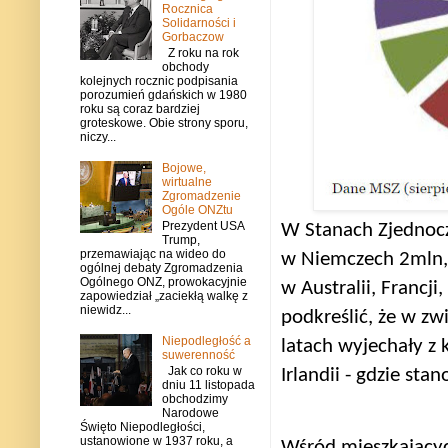
Rocznica
Solidarności i
Gorbaczow
Z roku na rok
obchody
kolejnych rocznic podpisania
porozumień gdańskich w 1980
roku są coraz bardziej
groteskowe. Obie strony sporu,
niczy...
Bojowe,
wirtualne
Zgromadzenie
Ogóle ONZtu
Prezydent USA
W Stanach Zjednocz
Trump,
przemawiając na wideo do
w Niemczech 2mln,
ogólnej debaty Zgromadzenia
Ogólnego ONZ, prowokacyjnie
w Australii, Francji
zapowiedział „zaciekłą walkę z
niewidz...
podkreślić, że w zw
Niepodległość a
latach wyjechały z k
suwerenność
Jak co roku w
Irlandii - gdzie st
dniu 11 listopada
obchodzimy
Narodowe
Święto Niepodległości,
ustanowione w 1937 roku, a
Wśród mieszkającyc