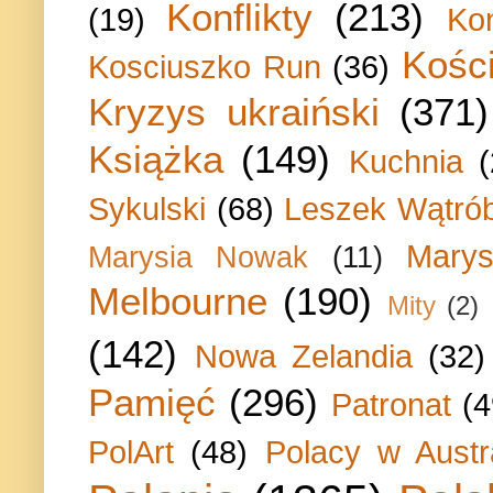
Konflikty
(213)
(19)
Ko
Kości
Kosciuszko Run
(36)
Kryzys ukraiński
(371)
Książka
(149)
Kuchnia
Sykulski
(68)
Leszek Wątrób
Marys
Marysia Nowak
(11)
Melbourne
(190)
Mity
(2)
(142)
Nowa Zelandia
(32)
Pamięć
(296)
Patronat
(4
PolArt
(48)
Polacy w Austra