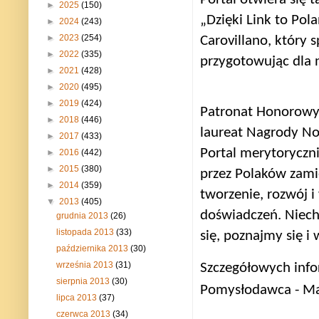
►
2025
(150)
„Dzięki Link to Pol
►
2024
(243)
►
2023
(254)
Carovillano, który 
►
2022
(335)
przygotowując dla n
►
2021
(428)
►
2020
(495)
►
2019
(424)
Patronat Honorowy 
►
2018
(446)
laureat Nagrody Nob
►
2017
(433)
Portal merytoryczni
►
2016
(442)
►
2015
(380)
przez Polaków zamie
►
2014
(359)
tworzenie, rozwój i
▼
2013
(405)
doświadczeń. Niech
grudnia 2013
(26)
listopada 2013
(33)
się, poznajmy się 
października 2013
(30)
września 2013
(31)
Szczegółowych infor
sierpnia 2013
(30)
Pomysłodawca - Mar
lipca 2013
(37)
czerwca 2013
(34)