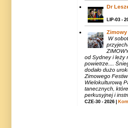
Dr Lesze
LIP-03 - 2
Zimowy 
W sobotę
przyjech
ZIMOWY 
od Sydney i leży 
powietrze.... Śni
dodało dużo uroku
Zimowego Festiwal
Wielokulturową P
tanecznych, któr
perkusyjnej i in
CZE-30 - 2026 |
Kome