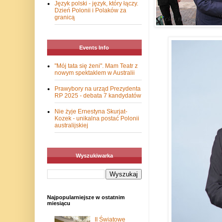
Język polski - język, który łączy.
Dzień Polonii i Polaków za
granicą
Events Info
"Mój tata się żeni". Mam Teatr z
nowym spektaklem w Australii
Prawybory na urząd Prezydenta
RP 2025 - debata 7 kandydatów
Nie żyje Ernestyna Skurjat-
Kozek - unikalna postać Polonii
australijskiej
Wyszukiwarka
Najpopularniejsze w ostatnim
miesiącu
II Światowe