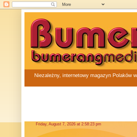
Niezależny, internetowy magazyn Polaków w Au