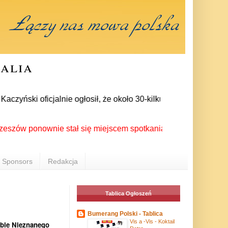
ralia
ski oficjalnie ogłosił, że około 30-kilku posłów zrezygnowało
onownie stał się miejscem spotkania Polonii z całego świata 
Sponsors
Redakcja
Tablica Ogłoszeń
Bumerang Polski - Tablica
Vis a -Vis - Koktail
obie Nieznanego