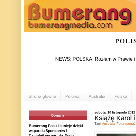
poli
NEWS: POLSKA: Rozłam w Prawie i Sprawiedliw
Strona główna
Polonia
Australia
Polska
sobota, 10 listopada 2012
Donacje
Książę Karol i
Tagi:
Australia
,
Fotoreportaż
Bumerang Polski istnieje dzięki
wsparciu Sponsorów i
Czytelników portalu. Twoja