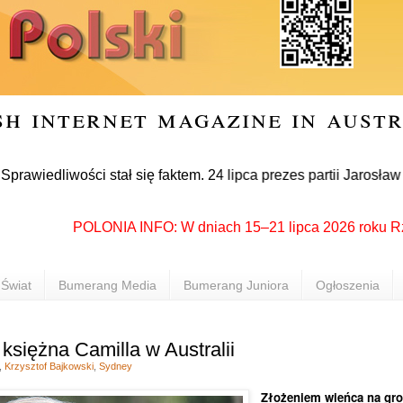
sh internet magazine in aust
ości stał się faktem. 24 lipca prezes partii Jarosław Kaczyń
POLONIA INFO: W dniach 15–21 lipca 2026 roku Rzeszów p
Świat
Bumerang Media
Bumerang Juniora
Ogłoszenia
 księżna Camilla w Australii
,
Krzysztof Bajkowski
,
Sydney
Złożeniem wieńca na gr