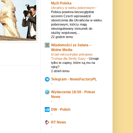
Myśl Polska
Ukraińcy w wieku poborowym
-
Polska powinna bezwzględnie
wzorem Czech wprowadzić
obostrzenia dla Ukraińców w wieku
poborowym, którzy mają
nieuregulowany stosunek do
służby wojskowej....
21 godzin temu
Wiadomości ze świata –
Wolne Media
Izrael odrzucił plan pokojowy
Trumpa dla Strefy Gazy
-
Uznaje
tylko te zapisy, które są mu na
rękę?
1 dzień temu
Telegram - NewsFactoryPL
-
Wydarzenia 18:50 - Polsat
News
-
DW - Polish
-
RT News
-