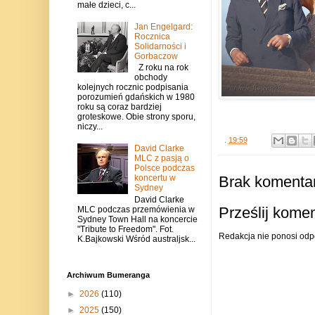
małe dzieci, c...
Jan Engelgard:
Rocznica
Solidarności i
Gorbaczow
Z roku na rok
obchody
kolejnych rocznic podpisania
porozumień gdańskich w 1980
roku są coraz bardziej
groteskowe. Obie strony sporu,
niczy...
.
19:59
David Clarke
MLC z pasją o
Polsce podczas
Brak komentar
koncertu w
Sydney
David Clarke
Prześlij kome
MLC podczas przemówienia w
Sydney Town Hall na koncercie
"Tribute to Freedom". Fot.
Redakcja nie ponosi odp
K.Bajkowski Wśród australjsk...
Archiwum Bumeranga
►
2026
(110)
►
2025
(150)