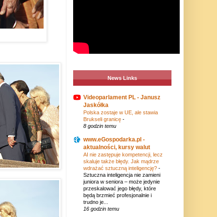
News Links
Videoparlament PL - Janusz
Jaskółka
Polska zostaje w UE, ale stawia
Brukseli granicę
-
8 godzin temu
www.eGospodarka.pl -
aktualności, kursy walut
AI nie zastępuje kompetencji, lecz
skaluje także błędy. Jak mądrze
wdrażać sztuczną inteligencję?
-
Sztuczna inteligencja nie zamieni
juniora w seniora – może jedynie
przeskalować jego błędy, które
będą brzmieć profesjonalnie i
trudno je...
16 godzin temu