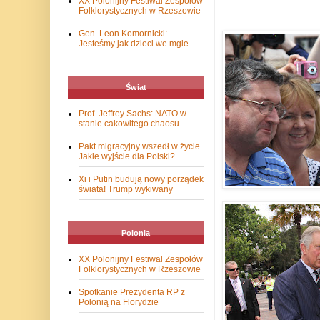
XX Polonijny Festiwal Zespołów
Folklorystycznych w Rzeszowie
Gen. Leon Komornicki:
Jesteśmy jak dzieci we mgle
Świat
Prof. Jeffrey Sachs: NATO w
stanie cakowitego chaosu
Pakt migracyjny wszedł w życie.
Jakie wyjście dla Polski?
Xi i Putin budują nowy porządek
świata! Trump wykiwany
Polonia
XX Polonijny Festiwal Zespołów
Folklorystycznych w Rzeszowie
Spotkanie Prezydenta RP z
Polonią na Florydzie