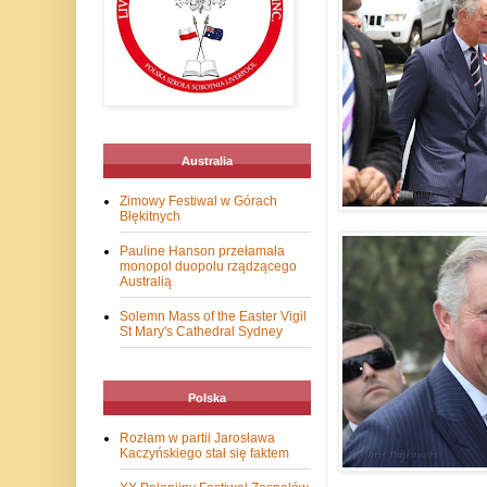
Australia
Zimowy Festiwal w Górach
Błękitnych
Pauline Hanson przełamała
monopol duopolu rządzącego
Australią
Solemn Mass of the Easter Vigil
St Mary's Cathedral Sydney
Polska
Rozłam w partii Jarosława
Kaczyńskiego stał się faktem