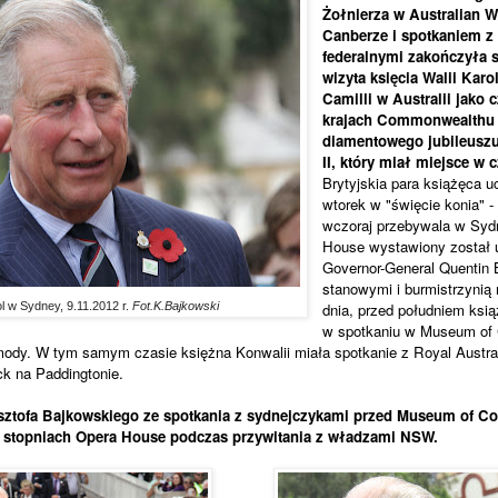
Żołnierza w Australian 
Canberze i spotkaniem z
federalnymi zakończyła 
wizyta księcia Walii Karo
Camilli w Australii jako c
krajach Commonwealthu 
diamentowego jubileuszu
II, który miał miejsce w 
Brytyjskia para książęca u
wtorek w "święcie konia" 
wczoraj przebywala w Syd
House wystawiony został u
Governor-General Quentin 
stanowymi i burmistrzynią
l w Sydney, 9.11.2012 r.
Fot.K.Bajkowski
dnia, przed południem ksią
w spotkaniu w Museum of 
mody. W tym samym czasie księżna Konwalii miała spotkanie z Royal Australi
ck na Paddingtonie.
ysztofa Bajkowskiego ze spotkania z sydnejczykami przed Museum of Co
a stopniach Opera House podczas przywitania z władzami NSW.