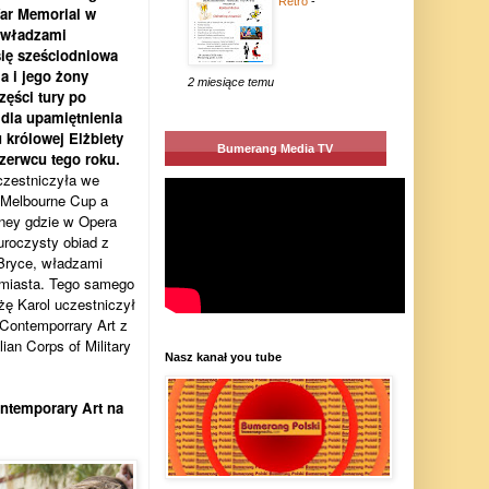
Retro
-
War Memorial w
 władzami
się sześciodniowa
la i jego żony
2 miesiące temu
zęści tury po
dla upamiętnienia
 królowej Elżbiety
Bumerang Media TV
czerwcu tego roku.
czestniczyła we
- Melbourne Cup a
ney gdzie w Opera
roczysty obiad z
Bryce, władzami
 miasta. Tego samego
żę Karol uczestniczył
Contemporrary Art z
an Corps of Military
Nasz kanał you tube
ntemporary Art na