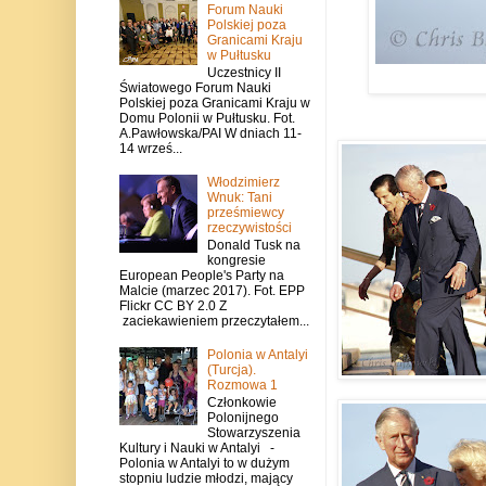
Forum Nauki
Polskiej poza
Granicami Kraju
w Pułtusku
Uczestnicy II
Światowego Forum Nauki
Polskiej poza Granicami Kraju w
Domu Polonii w Pułtusku. Fot.
A.Pawłowska/PAI W dniach 11-
14 wrześ...
Włodzimierz
Wnuk: Tani
prześmiewcy
rzeczywistości
Donald Tusk na
kongresie
European People's Party na
Malcie (marzec 2017). Fot. EPP
Flickr CC BY 2.0 Z
zaciekawieniem przeczytałem...
Polonia w Antalyi
(Turcja).
Rozmowa 1
Członkowie
Polonijnego
Stowarzyszenia
Kultury i Nauki w Antalyi -
Polonia w Antalyi to w dużym
stopniu ludzie młodzi, mający