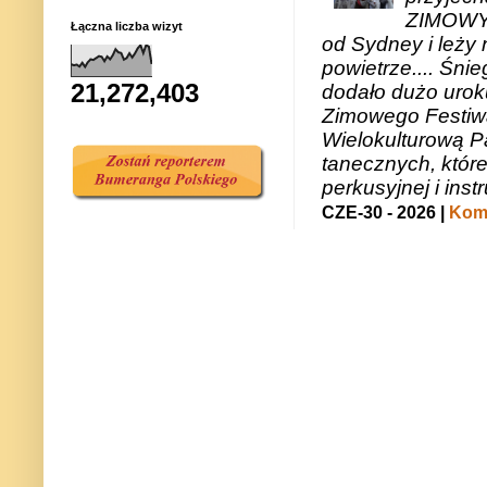
ZIMOWY 
Łączna liczba wizyt
od Sydney i leży 
powietrze.... Śni
21,272,403
dodało dużo uroku
Zimowego Festiwal
Wielokulturową P
tanecznych, któr
perkusyjnej i in
CZE-30 - 2026 |
Kome