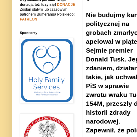
donacja też liczy się!
DONACJE
Zostań stałym lub czasowym
Nie budujmy kar
patronem Bumeranga Polskiego:
PATREON
politycznej na
grobach zmarłyc
Sponsorzy
apelował w piąt
Sejmie premier
Donald Tusk. Je
zdaniem, działa
takie, jak uchwa
PiS w sprawie
zwrotu wraku Tu
154M, przeszły 
historii zdrady
narodowej.
Zapewnił, że pol