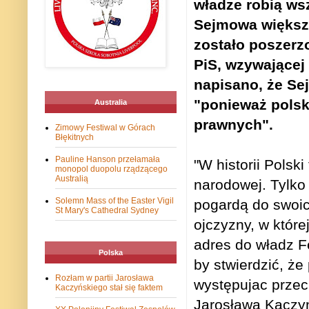
władze robią wsz
Sejmowa większo
zostało poszerz
PiS, wzywającej
napisano, że Se
"ponieważ pols
Australia
prawnych".
Zimowy Festiwal w Górach
Błękitnych
Pauline Hanson przełamała
"W historii Polski
monopol duopolu rządzącego
Australią
narodowej. Tylko
Solemn Mass of the Easter Vigil
pogardą do swoi
St Mary's Cathedral Sydney
ojczyzny, w której
adres do władz Fe
Polska
by stwierdzić, że
Rozłam w partii Jarosława
występujac przec
Kaczyńskiego stał się faktem
Jarosława Kaczyń