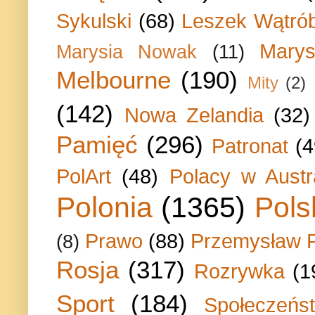
Sykulski
(68)
Leszek Wątrób
Marys
Marysia Nowak
(11)
Melbourne
(190)
Mity
(2)
(142)
Nowa Zelandia
(32)
Pamięć
(296)
Patronat
(4
PolArt
(48)
Polacy w Austra
Polonia
(1365)
Pols
Prawo
(88)
Przemysław P
(8)
Rosja
(317)
Rozrywka
(1
Sport
(184)
Społeczeńs