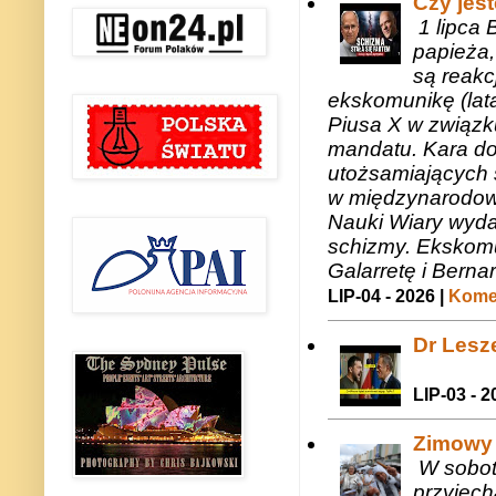
Czy jes
1 lipca 
papieża,
są reakc
ekskomunikę (lat
Piusa X w związk
mandatu. Kara do
utożsamiających 
w międzynarodow
Nauki Wiary wyda
schizmy. Ekskomu
Galarretę i Bernar
LIP-04 - 2026 |
Komen
Dr Lesze
LIP-03 - 2
Zimowy 
W sobotę
przyjech