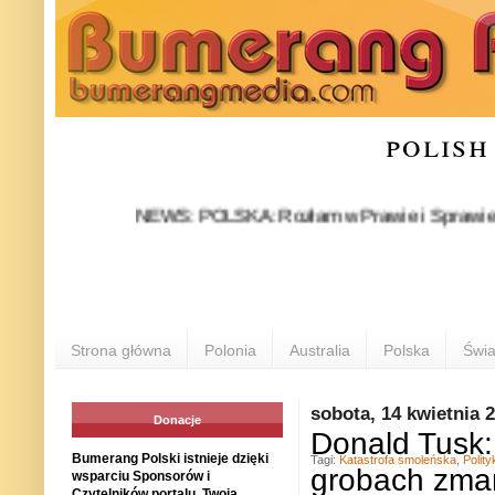
polish
NEWS: POLSKA: Rozłam w Prawie i Sprawiedliwości s
Strona główna
Polonia
Australia
Polska
Świa
sobota, 14 kwietnia 
Donacje
Donald Tusk: 
Bumerang Polski istnieje dzięki
Tagi:
Katastrofa smoleńska
,
Polity
grobach zma
wsparciu Sponsorów i
Czytelników portalu. Twoja