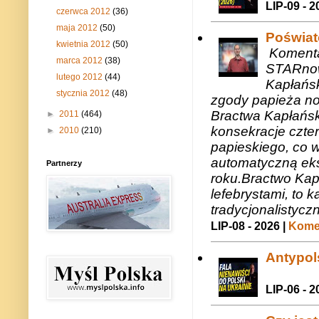
LIP-09 - 2
czerwca 2012
(36)
maja 2012
(50)
Poświat
kwietnia 2012
(50)
Komenta
marca 2012
(38)
STARnow
lutego 2012
(44)
Kapłańsk
stycznia 2012
(48)
zgody papieża n
Bractwa Kapłańsk
►
2011
(464)
konsekracje czte
►
2010
(210)
papieskiego, co w
automatyczną eks
Partnerzy
roku.Bractwo Ka
lefebrystami, to
tradycjonalistycz
LIP-08 - 2026 |
Komen
Antypols
LIP-06 - 2