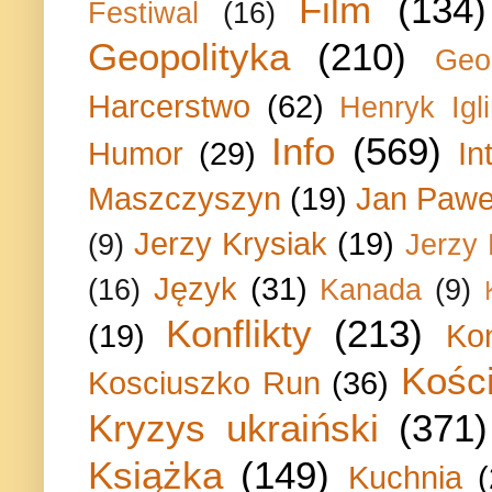
Film
(134)
Festiwal
(16)
Geopolityka
(210)
Geo
Harcerstwo
(62)
Henryk Igli
Info
(569)
Humor
(29)
In
Maszczyszyn
(19)
Jan Paweł
Jerzy Krysiak
(19)
(9)
Jerzy
Język
(31)
(16)
Kanada
(9)
Konflikty
(213)
(19)
Ko
Kości
Kosciuszko Run
(36)
Kryzys ukraiński
(371)
Książka
(149)
Kuchnia