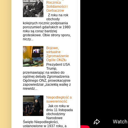
Rocznica
Solidarności i
Gorbaczow
Z roku na rok
obchody
kolejnych rocznic podpisania
porozumień gdańskich w 1980
roku są coraz bardziej
groteskowe. Obie strony sporu,
niczy...
Bojowe,
wirtualne
Zgromadzenie
Ogóle ONZtu
Prezydent USA
Trump,
przemawiając na wideo do
ogólnej debaty Zgromadzenia
Ogólnego ONZ, prowokacyjnie
zapowiedział „zaciekłą walkę z
niewidz...
Niepodległość a
suwerenność
Jak co roku w
dniu 11 listopada
obchodzimy
Narodowe
Święto Niepodległości,
ustanowione w 1937 roku, a