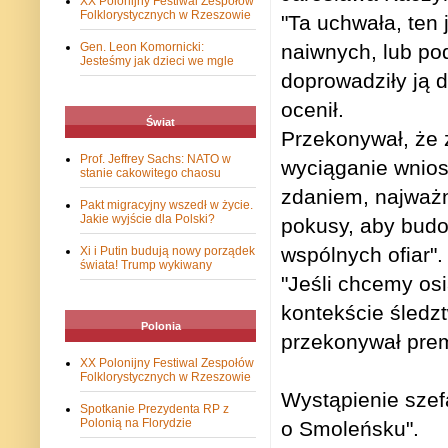
XX Polonijny Festiwal Zespołów
Folklorystycznych w Rzeszowie
"Ta uchwała, ten 
Gen. Leon Komornicki:
naiwnych, lub pod
Jesteśmy jak dzieci we mgle
doprowadziły ją d
ocenił.
Świat
Przekonywał, że 
Prof. Jeffrey Sachs: NATO w
wyciąganie wnios
stanie cakowitego chaosu
zdaniem, najważn
Pakt migracyjny wszedł w życie.
Jakie wyjście dla Polski?
pokusy, aby budo
wspólnych ofiar".
Xi i Putin budują nowy porządek
świata! Trump wykiwany
"Jeśli chcemy osi
kontekście śledz
Polonia
przekonywał prem
XX Polonijny Festiwal Zespołów
Folklorystycznych w Rzeszowie
Wystąpienie szef
Spotkanie Prezydenta RP z
Polonią na Florydzie
o Smoleńsku".