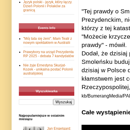
Język polski - język, który łączy.
Dzień Polonii i Polaków za
"Tej prawdy o Sm
granicą
Prezydenckim, nie
którzy z tej kata
Events Info
"Możecie krzyczeć
"Mój tata się żeni". Mam Teatr z
nowym spektaklem w Australii
prawdy" - mówił.
Prawybory na urząd Prezydenta
Dodał, że dzisia
RP 2025 - debata 7 kandydatów
Smoleńsku buduje
Nie żyje Ernestyna Skurjat-
dzisiaj w Polsce
Kozek - unikalna postać Polonii
australijskiej
kłamstwem jest c
Rzeczypospolitej,
Wyszukiwarka
kb/BumerangMedia/PA
Całe wystąpieni
Najpopularniejsze w ostatnim
miesiącu
Jan Engelgard: