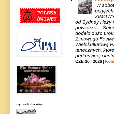
W sobotę
przyjech
ZIMOWY 
od Sydney i leży 
powietrze.... Śni
dodało dużo uroku
Zimowego Festiwal
Wielokulturową P
tanecznych, któr
perkusyjnej i in
CZE-30 - 2026 |
Kome
Łączna liczba wizyt