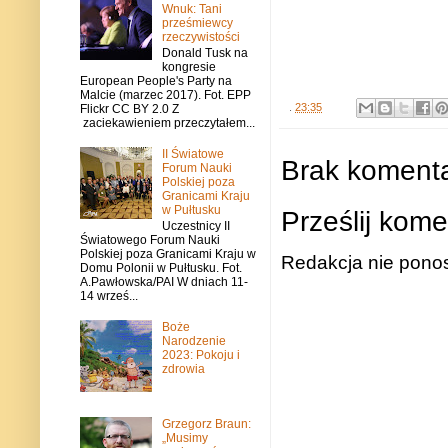
Wnuk: Tani
prześmiewcy
rzeczywistości
Donald Tusk na
kongresie
European People's Party na
Malcie (marzec 2017). Fot. EPP
.
23:35
Flickr CC BY 2.0 Z
zaciekawieniem przeczytałem...
II Światowe
Brak komenta
Forum Nauki
Polskiej poza
Granicami Kraju
w Pułtusku
Prześlij kome
Uczestnicy II
Światowego Forum Nauki
Polskiej poza Granicami Kraju w
Redakcja nie ponos
Domu Polonii w Pułtusku. Fot.
A.Pawłowska/PAI W dniach 11-
14 wrześ...
Boże
Narodzenie
2023: Pokoju i
zdrowia
Grzegorz Braun:
„Musimy