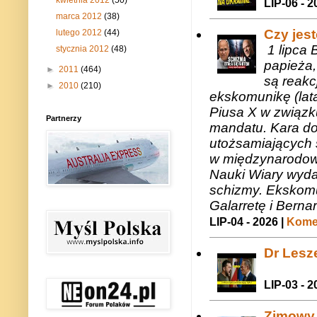
LIP-06 - 2
marca 2012
(38)
Czy jes
lutego 2012
(44)
1 lipca 
stycznia 2012
(48)
papieża,
►
2011
(464)
są reakc
►
2010
(210)
ekskomunikę (lat
Piusa X w związk
Partnerzy
mandatu. Kara do
utożsamiających 
w międzynarodow
Nauki Wiary wyda
schizmy. Ekskomu
Galarretę i Bernar
LIP-04 - 2026 |
Komen
Dr Lesze
LIP-03 - 2
Zimowy 