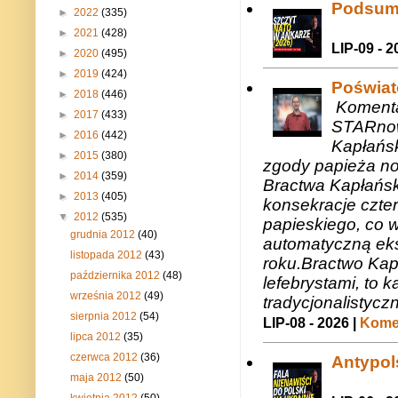
Podsum
►
2022
(335)
►
2021
(428)
LIP-09 - 2
►
2020
(495)
►
2019
(424)
Poświat
►
2018
(446)
Komenta
►
2017
(433)
STARnow
►
2016
(442)
Kapłańsk
►
2015
(380)
zgody papieża n
►
2014
(359)
Bractwa Kapłańsk
►
2013
(405)
konsekracje czte
▼
2012
(535)
papieskiego, co w
grudnia 2012
(40)
automatyczną eks
listopada 2012
(43)
roku.Bractwo Ka
października 2012
(48)
lefebrystami, to
września 2012
(49)
tradycjonalistycz
sierpnia 2012
(54)
LIP-08 - 2026 |
Komen
lipca 2012
(35)
czerwca 2012
(36)
Antypols
maja 2012
(50)
kwietnia 2012
(50)