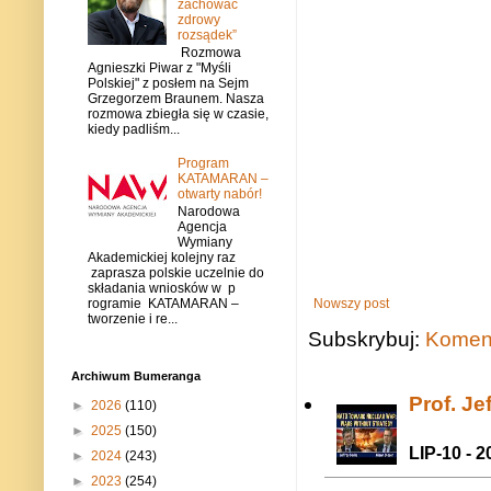
zachować
zdrowy
rozsądek”
Rozmowa
Agnieszki Piwar z "Myśli
Polskiej" z posłem na Sejm
Grzegorzem Braunem. Nasza
rozmowa zbiegła się w czasie,
kiedy padliśm...
Program
KATAMARAN –
otwarty nabór!
Narodowa
Agencja
Wymiany
Akademickiej kolejny raz
zaprasza polskie uczelnie do
składania wniosków w p
rogramie KATAMARAN –
Nowszy post
tworzenie i re...
Subskrybuj:
Koment
Archiwum Bumeranga
Prof. J
►
2026
(110)
►
2025
(150)
LIP-10 - 2
►
2024
(243)
►
2023
(254)