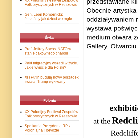
przedstawiane ki
XX Polonijny Festiwal Zespołów
Folklorystycznych w Rzeszowie
Obecnie artystka
Gen. Leon Komornicki:
oddziaływaniem ro
Jesteśmy jak dzieci we mgle
wystawa poświęco
medium otwara zo
Świat
Gallery. Otwarci
Prof. Jeffrey Sachs: NATO w
stanie cakowitego chaosu
Pakt migracyjny wszedł w życie.
Jakie wyjście dla Polski?
Xi i Putin budują nowy porządek
świata! Trump wykiwany
Polonia
exhibit
XX Polonijny Festiwal Zespołów
Folklorystycznych w Rzeszowie
Redcli
at the
Spotkanie Prezydenta RP z
Polonią na Florydzie
Redcliff