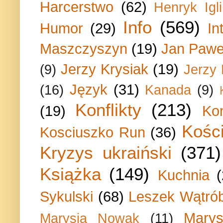
Harcerstwo
(62)
Henryk Igli
Info
(569)
Humor
(29)
In
Maszczyszyn
(19)
Jan Paweł
Jerzy Krysiak
(19)
(9)
Jerzy
Język
(31)
(16)
Kanada
(9)
Konflikty
(213)
(19)
Ko
Kości
Kosciuszko Run
(36)
Kryzys ukraiński
(371)
Książka
(149)
Kuchnia
Sykulski
(68)
Leszek Wątrób
Marys
Marysia Nowak
(11)