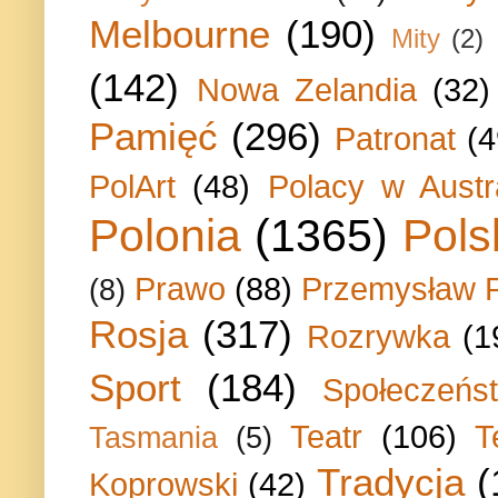
Melbourne
(190)
Mity
(2)
(142)
Nowa Zelandia
(32)
Pamięć
(296)
Patronat
(4
PolArt
(48)
Polacy w Austra
Polonia
(1365)
Pols
Prawo
(88)
Przemysław P
(8)
Rosja
(317)
Rozrywka
(1
Sport
(184)
Społeczeńs
Teatr
(106)
T
Tasmania
(5)
Tradycja
(
Koprowski
(42)