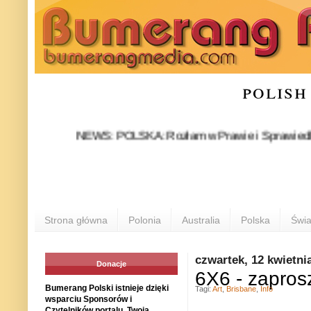
polish
NEWS: POLSKA: Rozłam w Prawie i Sprawiedliwości sta
Strona główna
Polonia
Australia
Polska
Świa
czwartek, 12 kwietni
Donacje
6X6 - zapros
Bumerang Polski istnieje dzięki
Tagi:
Art
,
Brisbane
,
Info
wsparciu Sponsorów i
Czytelników portalu. Twoja