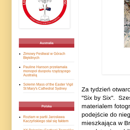
Australia
Zimowy Festiwal w Górach
Błękitnych
Pauline Hanson przełamała
monopol duopolu rządzącego
Australią
Solemn Mass of the Easter Vigil
Za tydzień otwar
St Mary's Cathedral Sydney
"Six by Six". Sze
materialem fotog
Polska
podejście do nie
Rozłam w partii Jarosława
Kaczyńskiego stał się faktem
mieszkająca w Bri