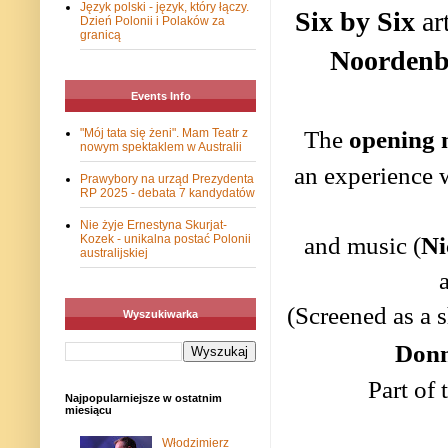
Język polski - język, który łączy.
Six by Six
art
Dzień Polonii i Polaków za
granicą
Noordenb
Events Info
The
opening 
"Mój tata się żeni". Mam Teatr z
nowym spektaklem w Australii
an experience 
Prawybory na urząd Prezydenta
RP 2025 - debata 7 kandydatów
Nie żyje Ernestyna Skurjat-
and music (
Ni
Kozek - unikalna postać Polonii
australijskiej
(Screened as a 
Wyszukiwarka
Donn
Part of
Najpopularniejsze w ostatnim
miesiącu
Włodzimierz