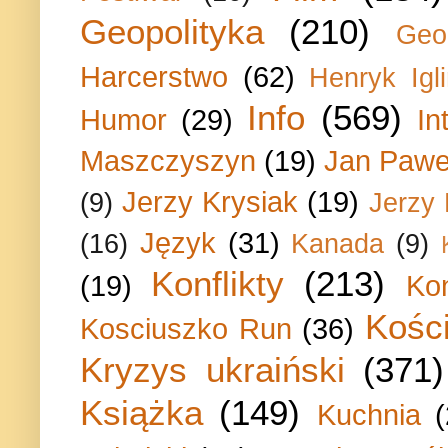
Geopolityka
(210)
Geo
Harcerstwo
(62)
Henryk Igli
Info
(569)
Humor
(29)
In
Maszczyszyn
(19)
Jan Paweł
Jerzy Krysiak
(19)
(9)
Jerzy
Język
(31)
(16)
Kanada
(9)
Konflikty
(213)
(19)
Ko
Kości
Kosciuszko Run
(36)
Kryzys ukraiński
(371)
Książka
(149)
Kuchnia