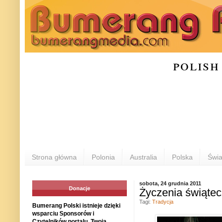
polish
Strona główna
Polonia
Australia
Polska
Świa
sobota, 24 grudnia 2011
Donacje
Życzenia świąte
Tagi:
Tradycja
Bumerang Polski istnieje dzięki
wsparciu Sponsorów i
Czytelników portalu. Twoja