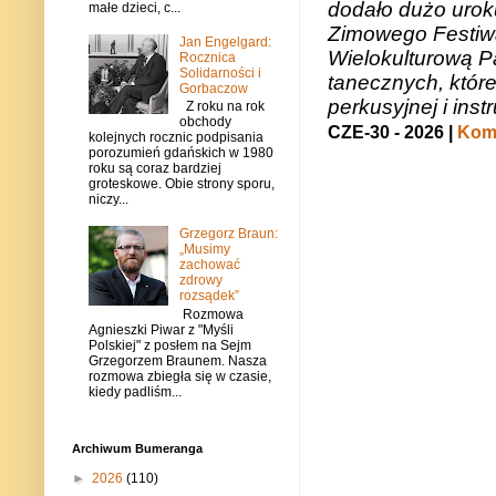
dodało dużo uroku
małe dzieci, c...
Zimowego Festiwal
Jan Engelgard:
Wielokulturową P
Rocznica
Solidarności i
tanecznych, któr
Gorbaczow
perkusyjnej i in
Z roku na rok
obchody
CZE-30 - 2026 |
Kome
kolejnych rocznic podpisania
porozumień gdańskich w 1980
roku są coraz bardziej
groteskowe. Obie strony sporu,
niczy...
Grzegorz Braun:
„Musimy
zachować
zdrowy
rozsądek”
Rozmowa
Agnieszki Piwar z "Myśli
Polskiej" z posłem na Sejm
Grzegorzem Braunem. Nasza
rozmowa zbiegła się w czasie,
kiedy padliśm...
Archiwum Bumeranga
►
2026
(110)