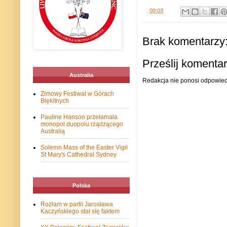
.
00:03
Brak komentarzy
Prześlij komenta
Australia
Redakcja nie ponosi odpowiedz
Zimowy Festiwal w Górach
Błękitnych
Pauline Hanson przełamała
monopol duopolu rządzącego
Australią
Solemn Mass of the Easter Vigil
St Mary's Cathedral Sydney
Polska
Rozłam w partii Jarosława
Kaczyńskiego stał się faktem