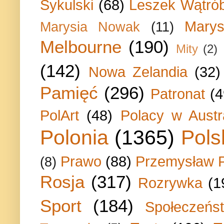
Sykulski
(68)
Leszek Wątrób
Marys
Marysia Nowak
(11)
Melbourne
(190)
Mity
(2)
(142)
Nowa Zelandia
(32)
Pamięć
(296)
Patronat
(4
PolArt
(48)
Polacy w Austra
Polonia
(1365)
Pols
Prawo
(88)
Przemysław P
(8)
Rosja
(317)
Rozrywka
(1
Sport
(184)
Społeczeńs