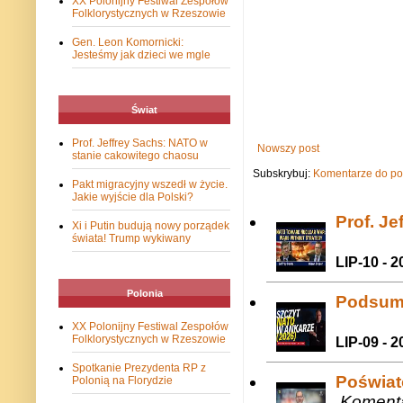
XX Polonijny Festiwal Zespołów
Folklorystycznych w Rzeszowie
Gen. Leon Komornicki:
Jesteśmy jak dzieci we mgle
Świat
Prof. Jeffrey Sachs: NATO w
Nowszy post
stanie cakowitego chaosu
Subskrybuj:
Komentarze do po
Pakt migracyjny wszedł w życie.
Jakie wyjście dla Polski?
Prof. J
Xi i Putin budują nowy porządek
świata! Trump wykiwany
LIP-10 - 2
Polonia
Podsum
XX Polonijny Festiwal Zespołów
Folklorystycznych w Rzeszowie
LIP-09 - 2
Spotkanie Prezydenta RP z
Poświat
Polonią na Florydzie
Komenta