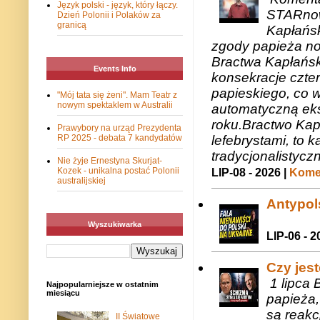
Język polski - język, który łączy.
STARnow
Dzień Polonii i Polaków za
granicą
Kapłańsk
zgody papieża n
Bractwa Kapłańsk
Events Info
konsekracje czte
papieskiego, co w
"Mój tata się żeni". Mam Teatr z
nowym spektaklem w Australii
automatyczną eks
roku.Bractwo Ka
Prawybory na urząd Prezydenta
lefebrystami, to
RP 2025 - debata 7 kandydatów
tradycjonalistycz
Nie żyje Ernestyna Skurjat-
Kozek - unikalna postać Polonii
LIP-08 - 2026 |
Komen
australijskiej
Antypols
Wyszukiwarka
LIP-06 - 2
Czy jes
1 lipca 
Najpopularniejsze w ostatnim
miesiącu
papieża,
są reakc
II Światowe