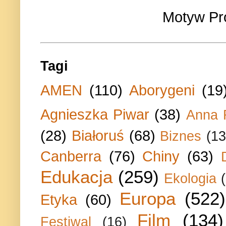
Motyw Pr
Tagi
AMEN
(110)
Aborygeni
(19
Agnieszka Piwar
(38)
Anna 
(28)
Białoruś
(68)
Biznes
(13
Canberra
(76)
Chiny
(63)
Edukacja
(259)
Ekologia
Europa
(522)
Etyka
(60)
Film
(134)
Festiwal
(16)