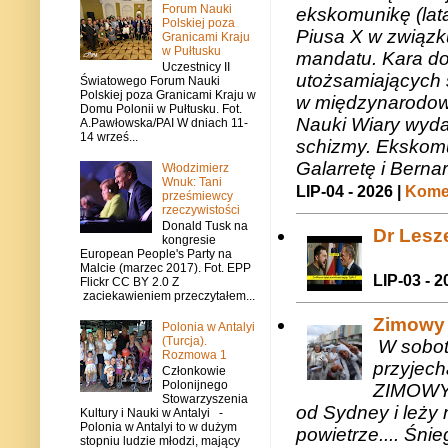
Forum Nauki
ekskomunikę (lat
Polskiej poza
Piusa X w związk
Granicami Kraju
w Pułtusku
mandatu. Kara do
Uczestnicy II
utożsamiających 
Światowego Forum Nauki
Polskiej poza Granicami Kraju w
w międzynarodow
Domu Polonii w Pułtusku. Fot.
Nauki Wiary wyda
A.Pawłowska/PAI W dniach 11-
14 wrześ...
schizmy. Ekskomu
Galarretę i Bernar
Włodzimierz
Wnuk: Tani
LIP-04 - 2026 |
Komen
prześmiewcy
rzeczywistości
Donald Tusk na
Dr Lesze
kongresie
European People's Party na
Malcie (marzec 2017). Fot. EPP
LIP-03 - 2
Flickr CC BY 2.0 Z
zaciekawieniem przeczytałem...
Zimowy 
Polonia w Antalyi
(Turcja).
W sobotę
Rozmowa 1
przyjech
Członkowie
Polonijnego
ZIMOWY 
Stowarzyszenia
od Sydney i leży 
Kultury i Nauki w Antalyi -
Polonia w Antalyi to w dużym
powietrze.... Śni
stopniu ludzie młodzi, mający