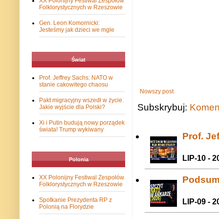
XX Polonijny Festiwal Zespołów
Folklorystycznych w Rzeszowie
Gen. Leon Komornicki:
Jesteśmy jak dzieci we mgle
Świat
Prof. Jeffrey Sachs: NATO w
stanie cakowitego chaosu
Nowszy post
Pakt migracyjny wszedł w życie.
Subskrybuj:
Koment
Jakie wyjście dla Polski?
Xi i Putin budują nowy porządek
świata! Trump wykiwany
Prof. J
LIP-10 - 2
Polonia
XX Polonijny Festiwal Zespołów
Podsum
Folklorystycznych w Rzeszowie
Spotkanie Prezydenta RP z
LIP-09 - 2
Polonią na Florydzie