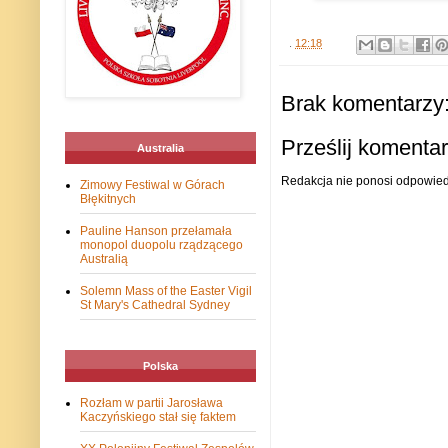
.
12:18
Brak komentarzy
Prześlij komenta
Australia
Redakcja nie ponosi odpowiedz
Zimowy Festiwal w Górach
Błękitnych
Pauline Hanson przełamała
monopol duopolu rządzącego
Australią
Solemn Mass of the Easter Vigil
St Mary's Cathedral Sydney
Polska
Rozłam w partii Jarosława
Kaczyńskiego stał się faktem