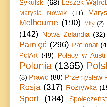
Sykulski
(68)
Leszek Wątrób
Marys
Marysia Nowak
(11)
Melbourne
(190)
Mity
(2)
(142)
Nowa Zelandia
(32)
Pamięć
(296)
Patronat
(4
PolArt
(48)
Polacy w Austra
Polonia
(1365)
Pols
Prawo
(88)
Przemysław P
(8)
Rosja
(317)
Rozrywka
(1
Sport
(184)
Społeczeńs