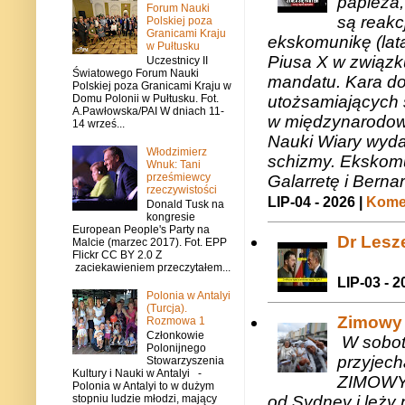
papieża,
Forum Nauki
są reakc
Polskiej poza
Granicami Kraju
ekskomunikę (lat
w Pułtusku
Piusa X w związk
Uczestnicy II
Światowego Forum Nauki
mandatu. Kara do
Polskiej poza Granicami Kraju w
utożsamiających 
Domu Polonii w Pułtusku. Fot.
A.Pawłowska/PAI W dniach 11-
w międzynarodow
14 wrześ...
Nauki Wiary wyda
Włodzimierz
schizmy. Ekskomu
Wnuk: Tani
prześmiewcy
Galarretę i Bernar
rzeczywistości
LIP-04 - 2026 |
Komen
Donald Tusk na
kongresie
European People's Party na
Dr Lesze
Malcie (marzec 2017). Fot. EPP
Flickr CC BY 2.0 Z
zaciekawieniem przeczytałem...
LIP-03 - 2
Polonia w Antalyi
(Turcja).
Zimowy 
Rozmowa 1
Członkowie
W sobotę
Polonijnego
przyjech
Stowarzyszenia
Kultury i Nauki w Antalyi -
ZIMOWY 
Polonia w Antalyi to w dużym
od Sydney i leży 
stopniu ludzie młodzi, mający