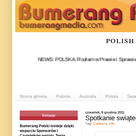
polish
NEWS: POLSKA: Rozłam w Prawie i Sprawiedliwości s
Strona główna
Polonia
Australia
Polska
Świa
czwartek, 8 grudnia 2011
Donacje
Spotkanie swiąte
Tagi:
Canberra
,
Info
Bumerang Polski istnieje dzięki
wsparciu Sponsorów i
Czytelników portalu. Twoja