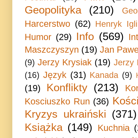
Geopolityka
(210)
Geo
Harcerstwo
(62)
Henryk Igli
Info
(569)
Humor
(29)
In
Maszczyszyn
(19)
Jan Paweł
Jerzy Krysiak
(19)
(9)
Jerzy
Język
(31)
(16)
Kanada
(9)
Konflikty
(213)
(19)
Ko
Kości
Kosciuszko Run
(36)
Kryzys ukraiński
(371)
Książka
(149)
Kuchnia