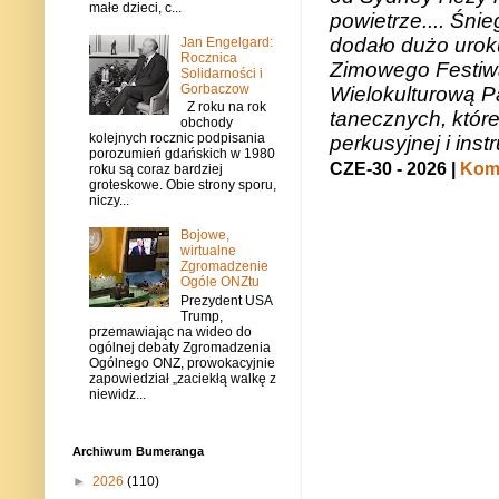
małe dzieci, c...
powietrze.... Śni
dodało dużo uroku
Jan Engelgard:
Rocznica
Zimowego Festiwal
Solidarności i
Gorbaczow
Wielokulturową P
Z roku na rok
tanecznych, któr
obchody
kolejnych rocznic podpisania
perkusyjnej i in
porozumień gdańskich w 1980
CZE-30 - 2026 |
Kome
roku są coraz bardziej
groteskowe. Obie strony sporu,
niczy...
Bojowe,
wirtualne
Zgromadzenie
Ogóle ONZtu
Prezydent USA
Trump,
przemawiając na wideo do
ogólnej debaty Zgromadzenia
Ogólnego ONZ, prowokacyjnie
zapowiedział „zaciekłą walkę z
niewidz...
Archiwum Bumeranga
►
2026
(110)