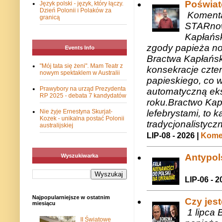
Poświat
Język polski - język, który łączy.
Dzień Polonii i Polaków za
Komenta
granicą
STARnow
Kapłańsk
zgody papieża n
Events Info
Bractwa Kapłańsk
"Mój tata się żeni". Mam Teatr z
konsekracje czte
nowym spektaklem w Australii
papieskiego, co w
Prawybory na urząd Prezydenta
automatyczną eks
RP 2025 - debata 7 kandydatów
roku.Bractwo Ka
lefebrystami, to
Nie żyje Ernestyna Skurjat-
Kozek - unikalna postać Polonii
tradycjonalistycz
australijskiej
LIP-08 - 2026 |
Komen
Antypols
Wyszukiwarka
LIP-06 - 2
Najpopularniejsze w ostatnim
Czy jes
miesiącu
1 lipca 
II Światowe