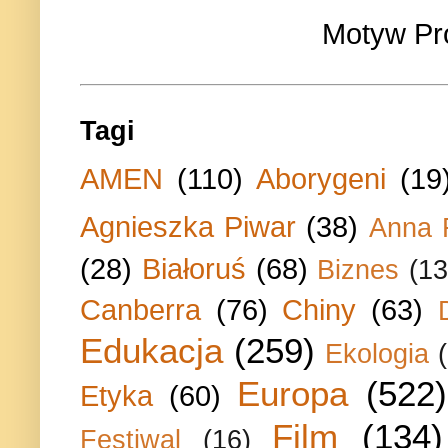
Motyw Pr
Tagi
AMEN
(110)
Aborygeni
(19
Agnieszka Piwar
(38)
Anna 
(28)
Białoruś
(68)
Biznes
(13
Canberra
(76)
Chiny
(63)
Edukacja
(259)
Ekologia
Europa
(522)
Etyka
(60)
Film
(134)
Festiwal
(16)