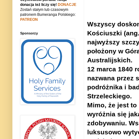
donacja też liczy się!
DONACJE
Zostań stałym lub czasowym
patronem Bumeranga Polskiego:
PATREON
Wszyscy doskon
Kościuszki (ang
Sponsorzy
najwyższy szczy
położony w Gór
Australijskich.
12 marca 1840 ro
nazwana przez 
podróżnika i b
Strzeleckiego.
Mimo, że jest to
wyróżnia się jak
zdobywaniu.
Wsp
luksusowo wytyc