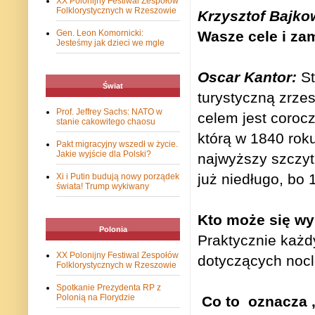
XX Polonijny Festiwal Zespołów
Folklorystycznych w Rzeszowie
Krzysztof Bajko
Gen. Leon Komornicki:
Wasze cele i za
Jesteśmy jak dzieci we mgle
Oscar Kantor:
St
Świat
turystyczną zrzes
Prof. Jeffrey Sachs: NATO w
celem jest coroc
stanie cakowitego chaosu
którą w 1840 rok
Pakt migracyjny wszedł w życie.
Jakie wyjście dla Polski?
najwyższy szczyt 
już niedługo, bo 
Xi i Putin budują nowy porządek
świata! Trump wykiwany
Kto może się wy
Polonia
Praktycznie każd
XX Polonijny Festiwal Zespołów
dotyczących nocl
Folklorystycznych w Rzeszowie
Spotkanie Prezydenta RP z
Polonią na Florydzie
Co to
oznacza 