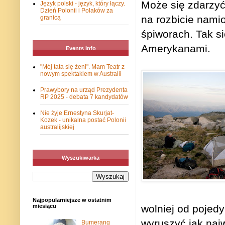
Może się zdarzyć
Język polski - język, który łączy.
Dzień Polonii i Polaków za
na rozbicie nami
granicą
śpiworach.
Tak s
Amerykanami.
Events Info
"Mój tata się żeni". Mam Teatr z
nowym spektaklem w Australii
Prawybory na urząd Prezydenta
RP 2025 - debata 7 kandydatów
Nie żyje Ernestyna Skurjat-
Kozek - unikalna postać Polonii
australijskiej
Wyszukiwarka
Najpopularniejsze w ostatnim
miesiącu
wolniej od pojed
wyruszyć jak naj
Bumerang