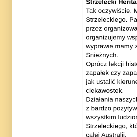
Strzelecki Herita
Tak oczywiście.
Strzeleckiego. P
przez organizowa
organizujemy wsp
wyprawie mamy za
Śnieżnych.
Oprócz lekcji hist
zapałek czy zapal
jak ustalić kier
ciekawostek.
Działania naszych
z bardzo pozytyw
wszystkim ludzio
Strzeleckiego, któ
całej Australii.