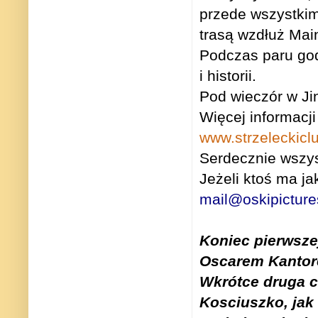
przede wszystkim
trasą wzdłuż Mai
Podczas paru god
i historii.
Pod wieczór w Ji
Więcej informacji
www.strzeleckic
Serdecznie wszy
Jeżeli ktoś ma ja
mail@oskipictur
Koniec pierwsze
Oscarem Kantor
Wkrótce druga c
Kosciuszko, jak 