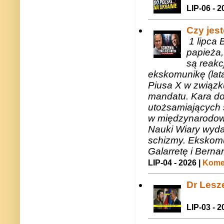
LIP-06 - 2
Czy jes
1 lipca 
papieża,
są reakc
ekskomunikę (lat
Piusa X w związk
mandatu. Kara do
utożsamiających 
w międzynarodow
Nauki Wiary wyda
schizmy. Ekskomu
Galarretę i Bernar
LIP-04 - 2026 |
Komen
Dr Lesze
LIP-03 - 2