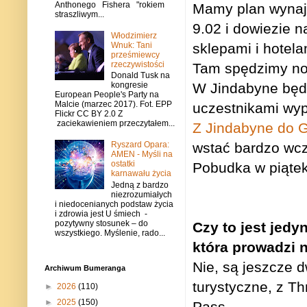
Anthonego Fishera "rokiem
Mamy plan wynają
straszliwym...
9.02 i dowiezie 
Włodzimierz
Wnuk: Tani
sklepami i hotela
prześmiewcy
rzeczywistości
Tam spędzimy no
Donald Tusk na
W Jindabyne będz
kongresie
European People's Party na
Malcie (marzec 2017). Fot. EPP
uczestnikami wyp
Flickr CC BY 2.0 Z
zaciekawieniem przeczytałem...
Z Jindabyne do 
Ryszard Opara:
wstać bardzo wcz
AMEN - Myśli na
ostatki
Pobudka w piątek 
karnawału życia
Jedną z bardzo
niezrozumiałych
i niedocenianych podstaw życia
i zdrowia jest U śmiech -
pozytywny stosunek – do
Czy to jest jedy
wszystkiego. Myślenie, rado...
która prowadzi 
Nie, są jeszcze d
Archiwum Bumeranga
turystyczne, z Th
►
2026
(110)
►
2025
(150)
Pass.