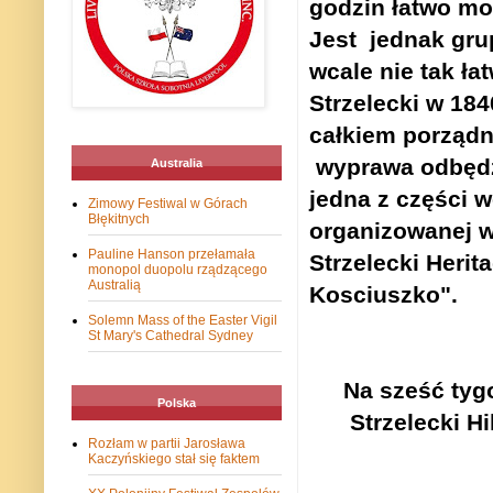
godzin łatwo mo
Jest
jednak grup
wcale nie tak ła
Strzelecki w 184
całkiem porządn
wyprawa odbędzi
Australia
jedna z części 
Zimowy Festiwal w Górach
Błękitnych
organizowanej w
Pauline Hanson przełamała
Strzelecki Heri
monopol duopolu rządzącego
Australią
Kosciuszko".
Solemn Mass of the Easter Vigil
St Mary's Cathedral Sydney
Na sześć tyg
Polska
Strzelecki H
Rozłam w partii Jarosława
Kaczyńskiego stał się faktem