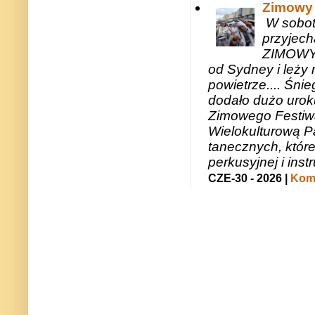
Zimowy 
W sobotę
przyjech
ZIMOWY 
od Sydney i leży 
powietrze.... Śni
dodało dużo uroku
Zimowego Festiwal
Wielokulturową P
tanecznych, któr
perkusyjnej i in
CZE-30 - 2026 |
Kome