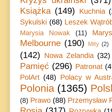
Książka
(149)
Kuchnia
Sykulski
(68)
Leszek Wątrób
Marys
Marysia Nowak
(11)
Melbourne
(190)
Mity
(2)
(142)
Nowa Zelandia
(32)
Pamięć
(296)
Patronat
(4
PolArt
(48)
Polacy w Austra
Polonia
(1365)
Pols
Prawo
(88)
Przemysław P
(8)
Rosja
(317)
Rozrywka
(1