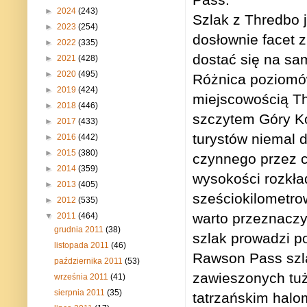
►
2024
(243)
Szlak z Thredbo je
►
2023
(254)
dosłownie facet 
►
2022
(335)
dostać się na sa
►
2021
(428)
►
2020
(495)
Różnica poziom
►
2019
(424)
miejscowością Th
►
2018
(446)
szczytem Góry Ko
►
2017
(433)
turystów niemal d
►
2016
(442)
►
2015
(380)
czynnego przez c
►
2014
(359)
wysokości rozkła
►
2013
(405)
sześciokilometrow
►
2012
(535)
warto przeznaczy
▼
2011
(464)
grudnia 2011
(38)
szlak prowadzi p
listopada 2011
(46)
Rawson Pass szl
października 2011
(53)
zawieszonych tuż
września 2011
(41)
sierpnia 2011
(35)
tatrzańskim halom