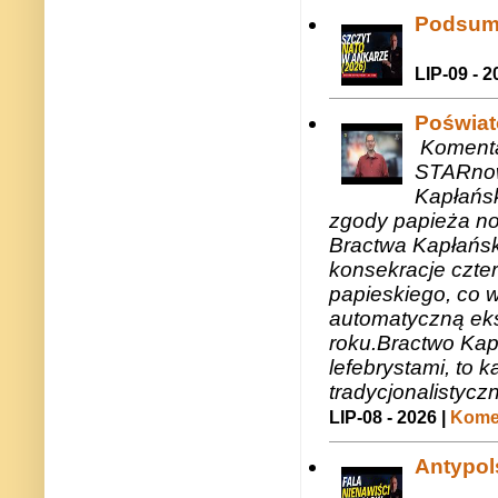
Podsum
LIP-09 - 2
Poświat
Komenta
STARnow
Kapłańsk
zgody papieża n
Bractwa Kapłańsk
konsekracje czte
papieskiego, co w
automatyczną eks
roku.Bractwo Ka
lefebrystami, to
tradycjonalistycz
LIP-08 - 2026 |
Komen
Antypols