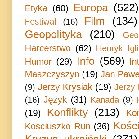
Europa
(522)
Etyka
(60)
Film
(134)
Festiwal
(16)
Geopolityka
(210)
Geo
Harcerstwo
(62)
Henryk Igli
Info
(569)
Humor
(29)
In
Maszczyszyn
(19)
Jan Paweł
Jerzy Krysiak
(19)
(9)
Jerzy
Język
(31)
(16)
Kanada
(9)
Konflikty
(213)
(19)
Ko
Kości
Kosciuszko Run
(36)
Kryzys ukraiński
(371)