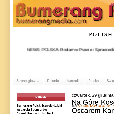
polish
NEWS: POLSKA: Rozłam w Prawie i Sprawiedliwości stał
Strona główna
Polonia
Australia
Polska
Świa
czwartek, 29 grudnia
Donacje
Na Górę Kosc
Bumerang Polski istnieje dzięki
Tagi:
Australia
,
Kosciuszko Run
,
P
Oscarem Kan
wsparciu Sponsorów i
Czytelników portalu. Twoja