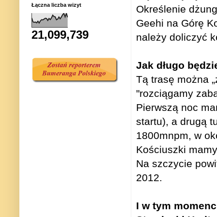
Łączna liczba wizyt
Określenie dżungl
Geehi na Górę Ko
21,099,739
należy doliczyć k
Jak długo będzi
Tą trasę można „z
"rozciągamy zabaw
Pierwszą noc mam
startu), a drugą 
1800mnpm, w oko
Kościuszki mamy 
Na szczycie pow
2012.
I w tym momenci