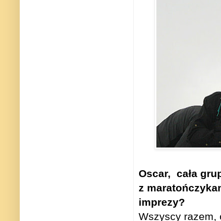
Oscar,
cała gru
z maratończykami
imprezy?
Wszyscy razem, c