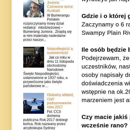
Juniora:
Czerwone serce
Australii
Gdzie i o które
W Bumerangu
Polskim
Zaczynamy o 6 ra
rozpoczynamy nowy dział
redakcji młodzieżowej –
Swampy Plain Riv
Bumerang Juniora . Znajdą się
w nim materiały nadesłane
przez naszyc...
Ile osób będzie 
Niepodległość a
suwerenność
Podejrzewam, że 
Jak co roku w
dniu 11 listopada
uczestników, nas
obchodzimy
Narodowe
osoby napisały d
Święto Niepodległości,
ustanowione w 1937 roku, a
przywrócone jako święto
doświadczenia wi
państwowe w ...
wstępnie na ok.2
Globalny alfabet,
marzeniem jest a
czyli
podsumowanie
roku 2017
Fot. CC0
Czy macie jakiś
domena
publiczna Rok 2017 dobiegł
końca. Rok nazwany przez
wcześnie rano?
arcybiskupa Sydney