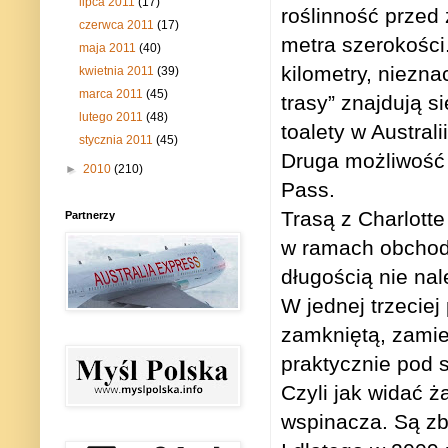
lipca 2011
(17)
roślinność przed
czerwca 2011
(17)
metra szerokości
maja 2011
(40)
kilometry, niezna
kwietnia 2011
(39)
marca 2011
(45)
trasy” znajdują s
lutego 2011
(48)
toalety w Austra
stycznia 2011
(45)
Druga możliwość 
►
2010
(210)
Pass.
Trasą z Charlott
Partnerzy
w ramach obchod
długością nie na
W jednej trzeciej
zamkniętą, zamie
praktycznie pod 
Czyli jak widać ż
wspinacza. Są zb