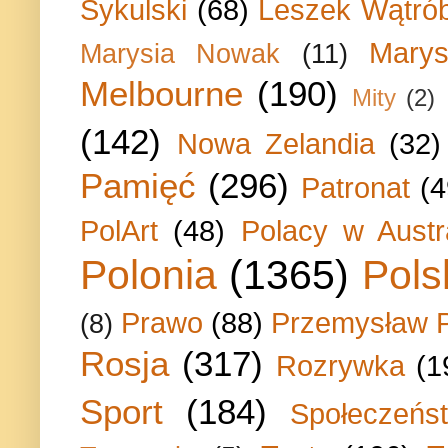
Sykulski
(68)
Leszek Wątrób
Marys
Marysia Nowak
(11)
Melbourne
(190)
Mity
(2)
(142)
Nowa Zelandia
(32)
Pamięć
(296)
Patronat
(4
PolArt
(48)
Polacy w Austra
Polonia
(1365)
Pols
Prawo
(88)
Przemysław P
(8)
Rosja
(317)
Rozrywka
(1
Sport
(184)
Społeczeńs