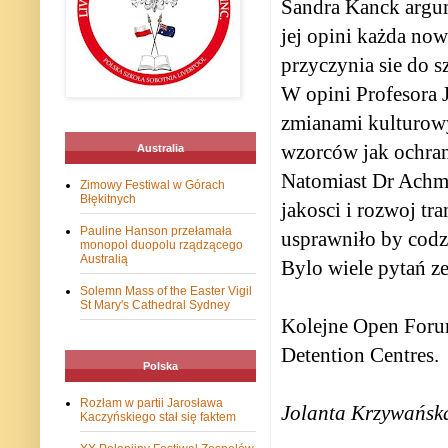
Sandra Kanck argum
jej opini każda now
przyczynia sie do s
W opini Profesora 
zmianami kulturowy
wzorców jak ochran
Australia
Natomiast Dr Achme
Zimowy Festiwal w Górach
Błękitnych
jakosci i rozwoj t
Pauline Hanson przełamała
usprawniło by codzi
monopol duopolu rządzącego
Australią
Bylo wiele pytań ze
Solemn Mass of the Easter Vigil
St Mary's Cathedral Sydney
Kolejne Open Forum
Detention Centres.
Polska
Rozłam w partii Jarosława
Jolanta Krzywańsk
Kaczyńskiego stał się faktem