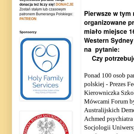
donacja też liczy się!
DONACJE
Zostań stałym lub czasowym
Pierwsze w tym
patronem Bumeranga Polskiego:
PATREON
organizowane p
miało miejsce 1
Sponsorzy
Western Sydney
na pytanie:
Czy potrzebuj
Ponad 100 osob par
polskiej - Prezes F
Kierowniczka Szkol
Mówcami Forum byl
Australijskich Dem
Achmed psychiatra 
Socjologii Uniwers