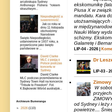
arcybiskupa Sydney
ekskomunikę (lat
Anthonego Fishera "rokiem
straszliwym...
Piusa X w związk
mandatu. Kara do
Niepodległość a
suwerenność
utożsamiających 
Jak co roku w
w międzynarodow
dniu 11 listopada
obchodzimy
Nauki Wiary wyda
Narodowe
schizmy. Ekskomu
Święto Niepodległości,
ustanowione w 1937 roku, a
Galarretę i Bernar
przywrócone jako święto
LIP-04 - 2026 |
Komen
państwowe w ...
David Clarke
Dr Lesze
MLC z pasją o
Polsce podczas
koncertu w
Sydney
LIP-03 - 2
David Clarke
MLC podczas przemówienia w
Zimowy 
Sydney Town Hall na koncercie
"Tribute to Freedom". Fot.
W sobotę
K.Bajkowski Wśród australjsk...
przyjech
ZIMOWY 
Archiwum Bumeranga
od Sydney i leży 
►
2026
(110)
powietrze.... Śni