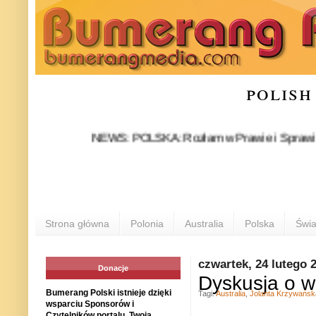
polish
NEWS: POLSKA: Rozłam w Prawie i Sprawiedliwości 
Strona główna
Polonia
Australia
Polska
Świa
czwartek, 24 lutego 
Donacje
Dyskusja o wz
Bumerang Polski istnieje dzięki
Tagi:
Australia
,
Jolanta Krzywańsk
wsparciu Sponsorów i
Czytelników portalu. Twoja