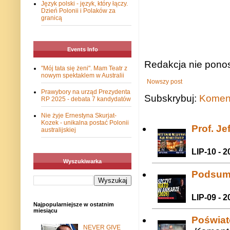
Język polski - język, który łączy.
Dzień Polonii i Polaków za
granicą
Events Info
Redakcja nie ponos
"Mój tata się żeni". Mam Teatr z
nowym spektaklem w Australii
Nowszy post
Prawybory na urząd Prezydenta
Subskrybuj:
Koment
RP 2025 - debata 7 kandydatów
Nie żyje Ernestyna Skurjat-
Kozek - unikalna postać Polonii
Prof. J
australijskiej
LIP-10 - 2
Wyszukiwarka
Podsum
LIP-09 - 2
Najpopularniejsze w ostatnim
miesiącu
Poświat
NEVER GIVE