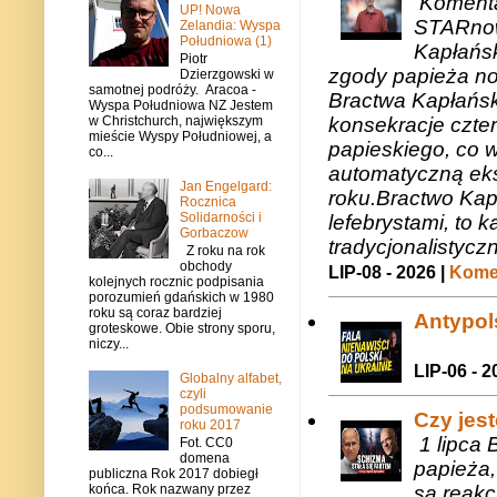
Komenta
UP! Nowa
STARnow
Zelandia: Wyspa
Południowa (1)
Kapłańsk
Piotr
zgody papieża n
Dzierzgowski w
samotnej podróży. Aracoa -
Bractwa Kapłańsk
Wyspa Południowa NZ Jestem
konsekracje czte
w Christchurch, największym
mieście Wyspy Południowej, a
papieskiego, co w
co...
automatyczną eks
Jan Engelgard:
roku.Bractwo Ka
Rocznica
Solidarności i
lefebrystami, to
Gorbaczow
tradycjonalistycz
Z roku na rok
obchody
LIP-08 - 2026 |
Komen
kolejnych rocznic podpisania
porozumień gdańskich w 1980
roku są coraz bardziej
Antypols
groteskowe. Obie strony sporu,
niczy...
LIP-06 - 2
Globalny alfabet,
czyli
podsumowanie
Czy jes
roku 2017
1 lipca 
Fot. CC0
domena
papieża,
publiczna Rok 2017 dobiegł
są reakc
końca. Rok nazwany przez