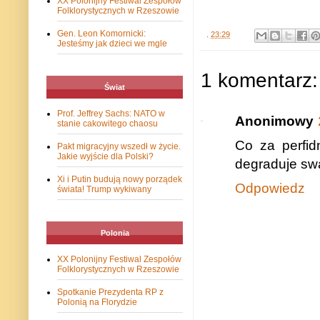
XX Polonijny Festiwal Zespołów
Folklorystycznych w Rzeszowie
Gen. Leon Komornicki:
.
23:29
Jesteśmy jak dzieci we mgle
1 komentarz:
Świat
Prof. Jeffrey Sachs: NATO w
Anonimowy
stanie cakowitego chaosu
Co za perfid
Pakt migracyjny wszedł w życie.
Jakie wyjście dla Polski?
degraduje swą
Xi i Putin budują nowy porządek
Odpowiedz
świata! Trump wykiwany
Polonia
XX Polonijny Festiwal Zespołów
Folklorystycznych w Rzeszowie
Spotkanie Prezydenta RP z
Polonią na Florydzie