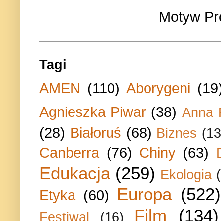
Motyw Pr
Tagi
AMEN
(110)
Aborygeni
(19
Agnieszka Piwar
(38)
Anna 
(28)
Białoruś
(68)
Biznes
(13
Canberra
(76)
Chiny
(63)
Edukacja
(259)
Ekologia
Europa
(522)
Etyka
(60)
Film
(134)
Festiwal
(16)