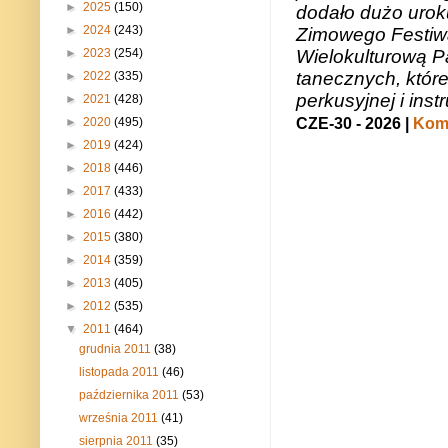
►
2025
(150)
dodało dużo uroku
►
2024
(243)
Zimowego Festiwal
Wielokulturową P
►
2023
(254)
tanecznych, któr
►
2022
(335)
perkusyjnej i in
►
2021
(428)
CZE-30 - 2026 |
Kome
►
2020
(495)
►
2019
(424)
►
2018
(446)
►
2017
(433)
►
2016
(442)
►
2015
(380)
►
2014
(359)
►
2013
(405)
►
2012
(535)
▼
2011
(464)
grudnia 2011
(38)
listopada 2011
(46)
października 2011
(53)
września 2011
(41)
sierpnia 2011
(35)