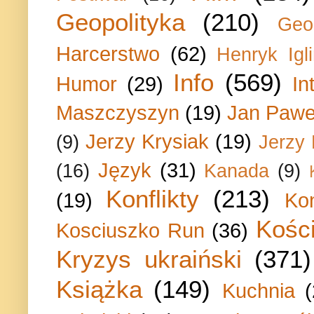
Geopolityka
(210)
Geo
Harcerstwo
(62)
Henryk Igli
Info
(569)
Humor
(29)
In
Maszczyszyn
(19)
Jan Paweł
Jerzy Krysiak
(19)
(9)
Jerzy
Język
(31)
(16)
Kanada
(9)
Konflikty
(213)
(19)
Ko
Kości
Kosciuszko Run
(36)
Kryzys ukraiński
(371)
Książka
(149)
Kuchnia