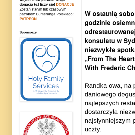
donacja też liczy się!
DONACJE
Zostań stałym lub czasowym
W ostatnią sobot
patronem Bumeranga Polskiego:
PATREON
godzinie osiemn
odrestaurowanej
Sponsorzy
konsulatu w Syd
niezwykłe spot
„From The Hear
With Frederic C
Randka owa, na 
daniowego degus
najlepszych resta
dostarczyła niez
najsłynniejszym 
uczty.