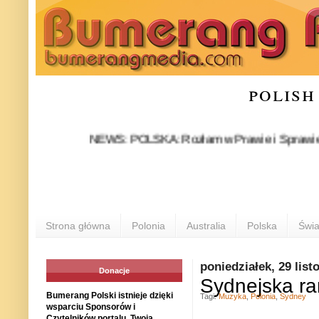
polish
NEWS: POLSKA: Rozłam w Prawie i Sprawiedliwości s
Strona główna
Polonia
Australia
Polska
Świa
poniedziałek, 29 lis
Donacje
Sydnejska r
Bumerang Polski istnieje dzięki
Tagi:
Muzyka
,
Polonia
,
Sydney
wsparciu Sponsorów i
Czytelników portalu. Twoja