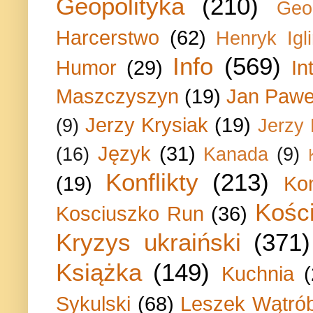
Geopolityka
(210)
Geo
Harcerstwo
(62)
Henryk Igli
Info
(569)
Humor
(29)
In
Maszczyszyn
(19)
Jan Paweł
Jerzy Krysiak
(19)
(9)
Jerzy
Język
(31)
(16)
Kanada
(9)
Konflikty
(213)
(19)
Ko
Kości
Kosciuszko Run
(36)
Kryzys ukraiński
(371)
Książka
(149)
Kuchnia
Sykulski
(68)
Leszek Wątrób