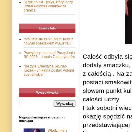
Język polski - język, który łączy.
Dzień Polonii i Polaków za
granicą
Events Info
"Mój tata się żeni". Mam Teatr z
nowym spektaklem w Australii
Prawybory na urząd Prezydenta
Całość odbyła się
RP 2025 - debata 7 kandydatów
dodały smaczku, 
Nie żyje Ernestyna Skurjat-
Kozek - unikalna postać Polonii
z całością . Na 
australijskiej
postaci smakowit
słowem punkt kul
Wyszukiwarka
całości uczty.
I tak sobotni wi
okazję spędzić n
Najpopularniejsze w ostatnim
miesiącu
przedstawiającej 
Włodzimierz