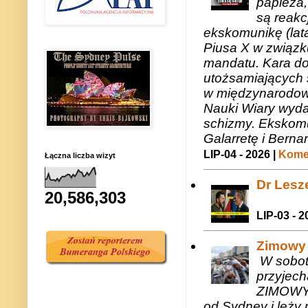
papieża,
są reakc
ekskomunikę (lat
Piusa X w związk
mandatu. Kara do
utożsamiających 
w międzynarodow
Nauki Wiary wyda
schizmy. Ekskomu
Galarretę i Bernar
LIP-04 - 2026 |
Komen
Łączna liczba wizyt
Dr Lesze
20,586,303
LIP-03 - 2
Zimowy 
W sobotę
przyjech
ZIMOWY 
od Sydney i leży 