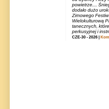
powietrze.... Śni
dodało dużo uroku
Zimowego Festiwal
Wielokulturową P
tanecznych, któr
perkusyjnej i in
CZE-30 - 2026 |
Kome