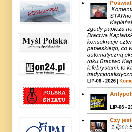
Poświat
Komenta
STARnow
Kapłańsk
zgody papieża n
Bractwa Kapłańsk
konsekracje czte
papieskiego, co w
automatyczną eks
roku.Bractwo Ka
lefebrystami, to
tradycjonalistycz
LIP-08 - 2026 |
Komen
Antypols
LIP-06 - 2
Czy jes
1 lipca 