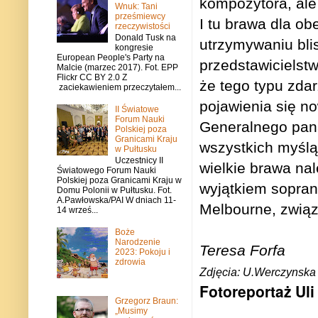
kompozytora, ale
Wnuk: Tani
prześmiewcy
I tu brawa dla ob
rzeczywistości
Donald Tusk na
utrzymywaniu bli
kongresie
European People's Party na
przedstawicielst
Malcie (marzec 2017). Fot. EPP
Flickr CC BY 2.0 Z
że tego typu zda
zaciekawieniem przeczytałem...
pojawienia się n
II Światowe
Forum Nauki
Generalnego pan
Polskiej poza
Granicami Kraju
wszystkich myślą
w Pułtusku
Uczestnicy II
wielkie brawa nal
Światowego Forum Nauki
Polskiej poza Granicami Kraju w
wyjątkiem soprani
Domu Polonii w Pułtusku. Fot.
A.Pawłowska/PAI W dniach 11-
Melbourne, związ
14 wrześ...
Boże
Narodzenie
Teresa Forfa
2023: Pokoju i
zdrowia
Zdjęcia: U.Werczynska
Fotoreportaż Ul
Grzegorz Braun:
„Musimy