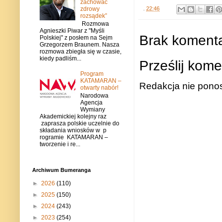
zachować
zdrowy
.
22:46
rozsądek”
Rozmowa
Agnieszki Piwar z "Myśli
Brak komenta
Polskiej" z posłem na Sejm
Grzegorzem Braunem. Nasza
rozmowa zbiegła się w czasie,
kiedy padliśm...
Prześlij kome
Program
KATAMARAN –
Redakcja nie ponos
otwarty nabór!
Narodowa
Agencja
Wymiany
Akademickiej kolejny raz
zaprasza polskie uczelnie do
składania wniosków w p
rogramie KATAMARAN –
tworzenie i re...
Archiwum Bumeranga
►
2026
(110)
►
2025
(150)
►
2024
(243)
►
2023
(254)