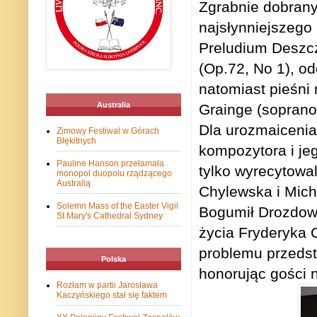
Zgrabnie dobrany
najsłynniejszego
Preludium Deszcz
(Op.72, No 1), od
natomiast pieśni
Australia
Grainge (soprano
Dla urozmaicenia
Zimowy Festiwal w Górach
Błękitnych
kompozytora i je
Pauline Hanson przełamała
tylko wyrecytowa
monopol duopolu rządzącego
Australią
Chylewska i Mich
Solemn Mass of the Easter Vigil
Bogumił Drozdows
St Mary's Cathedral Sydney
życia Fryderyka 
problemu przedst
Polska
honorując gości 
Rozłam w partii Jarosława
Kaczyńskiego stał się faktem