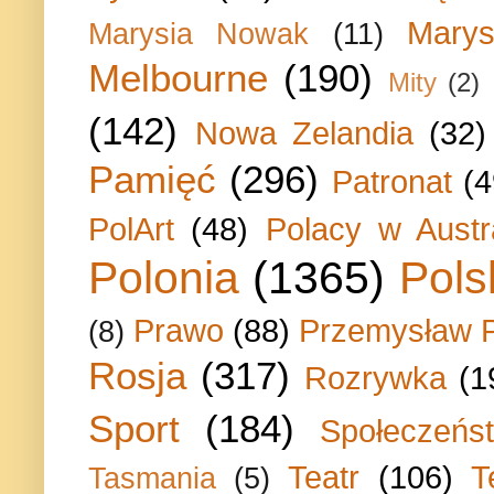
Marys
Marysia Nowak
(11)
Melbourne
(190)
Mity
(2)
(142)
Nowa Zelandia
(32)
Pamięć
(296)
Patronat
(4
PolArt
(48)
Polacy w Austra
Polonia
(1365)
Pols
Prawo
(88)
Przemysław P
(8)
Rosja
(317)
Rozrywka
(1
Sport
(184)
Społeczeńs
Teatr
(106)
T
Tasmania
(5)