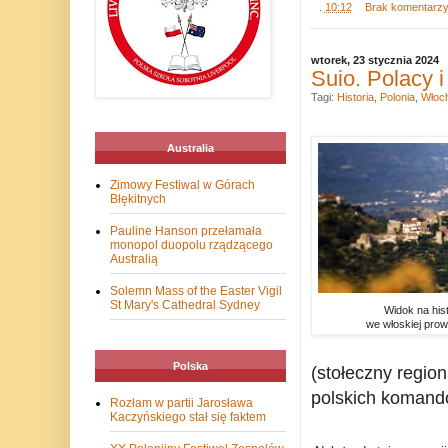
.
10:12
Brak komentarz
wtorek, 23 stycznia 2024
Suio. Polacy i
Tagi:
Historia
,
Polonia
,
Włoc
Australia
Zimowy Festiwal w Górach
Błękitnych
Pauline Hanson przełamała
monopol duopolu rządzącego
Australią
Solemn Mass of the Easter Vigil
St Mary's Cathedral Sydney
Widok na his
we włoskiej prowi
Polska
(stołeczny region
polskich komand
Rozłam w partii Jarosława
Kaczyńskiego stał się faktem