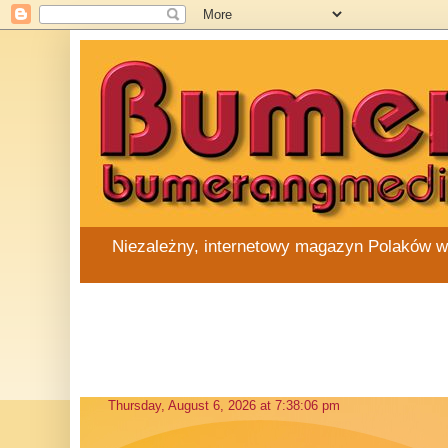
Niezależny, internetowy magazyn Polaków w Au