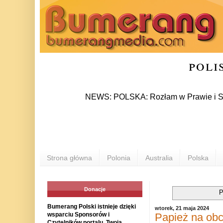
poli
NEWS: POLSKA: Rozłam w Prawie i Sprawiedliw
Strona główna
Polonia
Australia
Polska
Donacje
P
Bumerang Polski istnieje dzięki
wtorek, 21 maja 2024
Papież na obc
wsparciu Sponsorów i
Czytelników portalu. Twoja