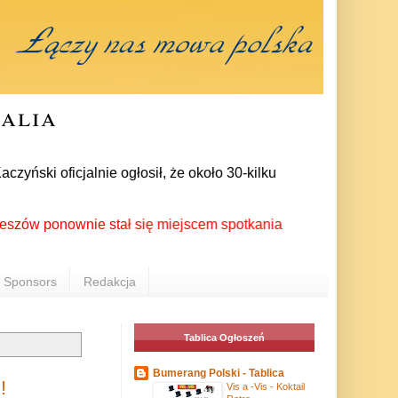
ralia
ki oficjalnie ogłosił, że około 30-kilku posłów zrezygnowało 
onownie stał się miejscem spotkania Polonii z całego świata 
Sponsors
Redakcja
Tablica Ogłoszeń
Bumerang Polski - Tablica
!
Vis a -Vis - Koktail