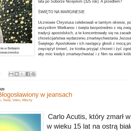
lata po Soborze Nicejskim (325 rok). A przedtem?
ŚWIĘTO NA MARGINESIE
Uczniowie Chrystusa celebrowali w tamtym okresie, po
wszystkim Wielkanoc i święta bezpośrednio z nią zwią
tradycji apostolskich, a te koncentrowały się na zasad
chrześcijaństwa wydarzeniu zmartwychwstania Jezusa
Świętego. Apostołowie i ich następcy głosili z mocą p
zwyciężył śmierć, że trzeba przyjąć chrzest i żyć zgo
ia w Betlejem
.Nowaszewska
aby móc kiedyś zmartwychwstać i z Nim na wieki król
y:
020
 Błogosławiony w jeansach
k
,
Świat
,
Video
,
Włochy
Carlo Acutis, który zmarł 
w wieku 15 lat na ostrą bia