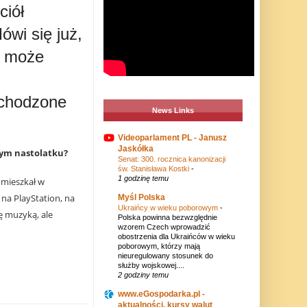
ciół
ówi się już,
k może
bchodzone
News Links
Videoparlament PL - Janusz
Jaskółka
łym nastolatku?
Senat: 300. rocznica kanonizacji
św. Stanisława Kostki
-
1 godzinę temu
 mieszkał w
ć na PlayStation, na
Myśl Polska
Ukraińcy w wieku poborowym
-
ę muzyką, ale
Polska powinna bezwzględnie
wzorem Czech wprowadzić
obostrzenia dla Ukraińców w wieku
poborowym, którzy mają
nieuregulowany stosunek do
służby wojskowej....
2 godziny temu
www.eGospodarka.pl -
aktualności, kursy walut