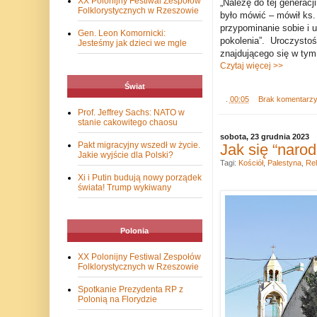
XX Polonijny Festiwal Zespołów
„Należę do tej generac
Folklorystycznych w Rzeszowie
było mówić – mówił ks.
przypominanie sobie i u
Gen. Leon Komornicki:
pokolenia”. Uroczystoś
Jesteśmy jak dzieci we mgle
znajdującego się w tym
Czytaj więcej >>
Świat
.
00:05
Brak komentarz
Prof. Jeffrey Sachs: NATO w
stanie cakowitego chaosu
sobota, 23 grudnia 2023
Pakt migracyjny wszedł w życie.
Jak się “naro
Jakie wyjście dla Polski?
Tagi:
Kościół
,
Palestyna
,
Rel
Xi i Putin budują nowy porządek
świata! Trump wykiwany
Polonia
XX Polonijny Festiwal Zespołów
Folklorystycznych w Rzeszowie
Spotkanie Prezydenta RP z
Polonią na Florydzie