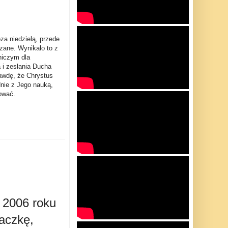
za niedzielą, przede
zane. Wynikało to z
niczym dla
 i zesłania Ducha
rawdę, że Chrystus
dnie z Jego nauką,
ować.
w 2006 roku
łaczkę,