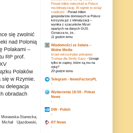
Ponad milion mieszkań w Polsce
ma klimatyzację. W najmie to wciąż
rzadkość
-
Ponad milion
gospodarstw domowych w Polsce
korzysta już z klimatyzacji –
wynika z szacunków Mzuri
opartych na danych GUS.
Oznacza to, że...
chce się zwolnić
11 godzin temu
ieki nad Polonią
Wiadomości ze świata –
ię Polakami –
Wolne Media
Izrael odrzucił plan pokojowy
u RP prof.
Trumpa dla Strefy Gazy
-
Uznaje
tylko te zapisy, które są mu na
XXV
rękę?
iązku Polaków
20 godzin temu
 się w Rzymie.
Telegram - NewsFactoryPL
-
mu delegacja
Wydarzenia 18:50 - Polsat
ch obradach
News
-
DW - Polish
-
 Morawska-Stanecka,
Michał Ujazdowski,
RT News
-