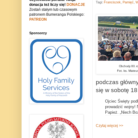
Tagi:
Franciszek
,
Pamięć
,
W
donacja też liczy się!
DONACJE
Zostań stałym lub czasowym
patronem Bumeranga Polskiego:
PATREON
Sponsorzy
Obchody 80. ro
Fot. ks. Mate
podczas główny
się w sobotę 18
Ojciec Święty pod
prowadzić wojny! N
Papież. „Niech Bo
Czytaj więcej >>