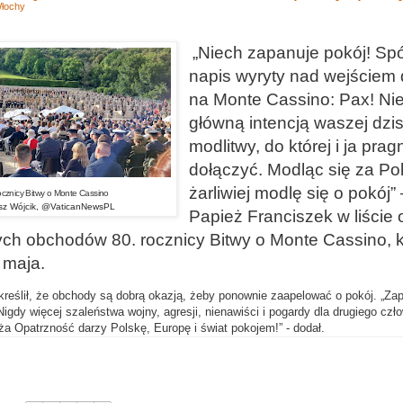
łochy
„Niech zapanuje pokój! Spó
napis wyryty nad wejściem
na Monte Cassino: Pax! Nie
główną intencją waszej dzis
modlitwy, do której i ja prag
dołączyć. Modląc się za Po
żarliwiej modlę się o pokój”
cznicy Bitwy o Monte Cassino
usz Wójcik, @VaticanNewsPL
Papież Franciszek w liście
ch obchodów 80. rocznicy Bitwy o Monte Cassino, k
 maja.
kreślił, że obchody są dobrą okazją, żeby ponownie zaapelować o pokój. „Za
igdy więcej szaleństwa wojny, agresji, nienawiści i pogardy dla drugiego człow
ża Opatrzność darzy Polskę, Europę i świat pokojem!” - dodał.