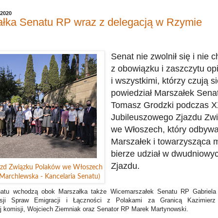
 2020
ałka Senatu RP wraz z delegacją w Rzymie
Senat nie zwolnił się i nie 
z obowiązku i zaszczytu op
i wszystkimi, którzy czują s
powiedział Marszałek Senat
Tomasz Grodzki podczas 
Jubileuszowego Zjazdu Zw
we Włoszech, który odbywa
Marszałek i towarzysząca 
bierze udział w dwudniowy
Zjazdu.
azd Związku Polaków we Włoszech
a Marchlewska - Kancelaria Senatu)
natu wchodzą obok Marszałka także Wicemarszałek Senatu RP Gabriela
sji Spraw Emigracji i Łączności z Polakami za Granicą Kazimierz 
 komisji, Wojciech Ziemniak oraz Senator RP Marek Martynowski.