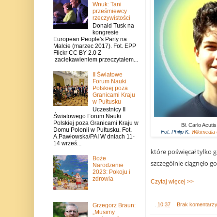
Wnuk: Tani
prześmiewcy
rzeczywistości
Donald Tusk na
kongresie
European People's Party na
Malcie (marzec 2017). Fot. EPP
Flickr CC BY 2.0 Z
zaciekawieniem przeczytałem...
II Światowe
Forum Nauki
Polskiej poza
Granicami Kraju
w Pułtusku
Uczestnicy II
Światowego Forum Nauki
Polskiej poza Granicami Kraju w
Bł. Carlo Acutis
Domu Polonii w Pułtusku. Fot.
Fot. Philip K.
Wikimedia
A.Pawłowska/PAI W dniach 11-
14 wrześ...
które poświęcał tylko g
Boże
szczególnie ciągnęło go
Narodzenie
2023: Pokoju i
zdrowia
Czytaj więcej >>
.
10:37
Brak komentarz
Grzegorz Braun:
„Musimy