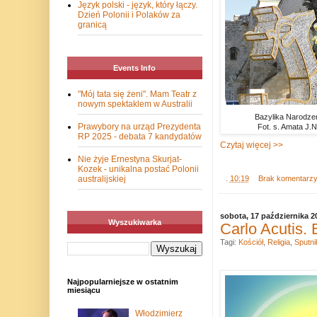
Język polski - język, który łączy.
Dzień Polonii i Polaków za
granicą
Events Info
"Mój tata się żeni". Mam Teatr z
nowym spektaklem w Australii
Bazylika Narodzen
Prawybory na urząd Prezydenta
Fot. s. Amata J
RP 2025 - debata 7 kandydatów
Czytaj więcej >>
Nie żyje Ernestyna Skurjat-
Kozek - unikalna postać Polonii
.
10:19
Brak komentarz
australijskiej
sobota, 17 października 2
Wyszukiwarka
Carlo Acutis.
Tagi:
Kościół
,
Religia
,
Sputni
Najpopularniejsze w ostatnim
miesiącu
Włodzimierz