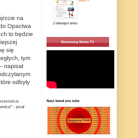
Retro
-
jrzcie na
2 miesiące temu
 do Opactwa
ch to będzie
iejszej
Bumerang Media TV
nę się
ległych, tym
 – napisał
 odczytanym
tóre odbyły
przestańcie
Nasz kanał you tube
ieka!” - pisał