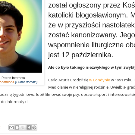
został ogłoszony przez Koś
katolicki błogosławionym. M
że w przyszłości nastolate
zostać kanonizowany. Jego
wspomnienie liturgiczne o
jest 12 października.
Ale co było takiego niezwykłego w tym zwyk
. Patron Internetu
Carlo Acutis urodził się
w Londynie
w 1991 roku i
 commons
(Public domain)
Mediolanie w niereligijnej rodzinie. Uwielbiał gra
odzinę tygodniowo, lubił filmować swoje psy, uprawiał sport i interesował si
 do informatyki.
y: