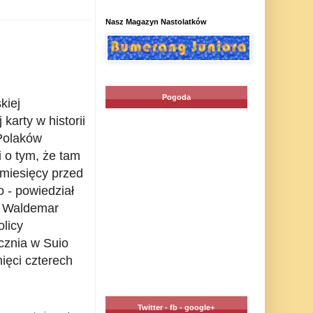
Nasz Magazyn Nastolatków
Pogoda
kiej
arty w historii
 Polaków
i o tym, że tam
 miesięcy przed
 - powiedział
. Waldemar
olicy
cznia w Suio
ięci czterech
Twitter - fb - google+