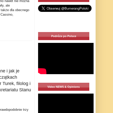
sino nawet nie można
ły, ale
e także dla obecnego
 Cassino,
Podróże po Polsce
e i jak je
czątkach
urek, filolog i
Video NEWS & Opinions
kretariatu Stanu
rawdopodobnie trzy