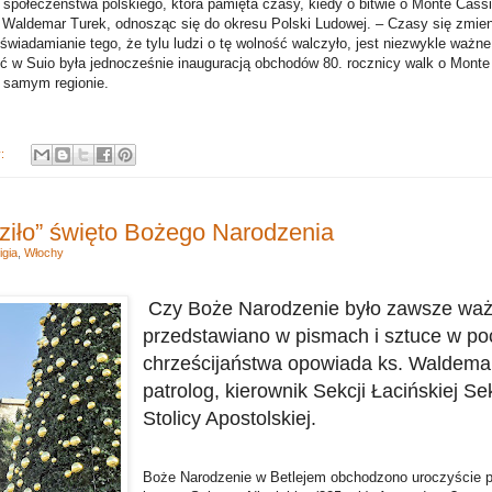
ji społeczeństwa polskiego, która pamięta czasy, kiedy o bitwie o Monte Cas
 Waldemar Turek, odnosząc się do okresu Polski Ludowej. – Czasy się zmieni
świadamianie tego, że tylu ludzi o tę wolność walczyło, jest niezwykle ważn
ć w Suio była jednocześnie inauguracją obchodów 80. rocznicy walk o Monte
 samym regionie.
y:
dziło” święto Bożego Narodzenia
igia
,
Włochy
Czy Boże Narodzenie było zawsze ważn
przedstawiano w pismach i sztuce w po
chrześcijaństwa opowiada ks. Waldemar T
patrolog, kierownik Sekcji Łacińskiej Se
Stolicy Apostolskiej.
Boże Narodzenie w Betlejem obchodzono uroczyście p