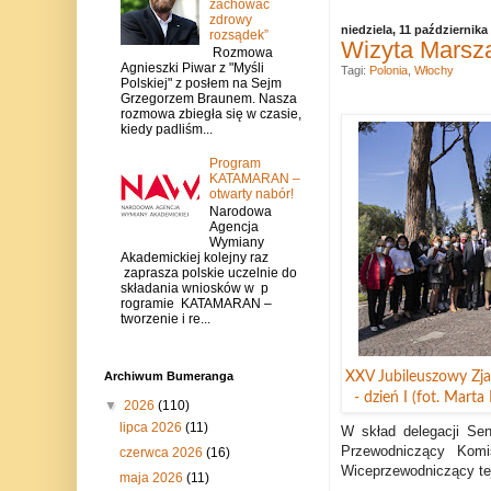
zachować
zdrowy
niedziela, 11 października
rozsądek”
Wizyta Marsz
Rozmowa
Agnieszki Piwar z "Myśli
Tagi:
Polonia
,
Włochy
Polskiej" z posłem na Sejm
Grzegorzem Braunem. Nasza
rozmowa zbiegła się w czasie,
kiedy padliśm...
Program
KATAMARAN –
otwarty nabór!
Narodowa
Agencja
Wymiany
Akademickiej kolejny raz
zaprasza polskie uczelnie do
składania wniosków w p
rogramie KATAMARAN –
tworzenie i re...
Archiwum Bumeranga
XXV Jubileuszowy Zj
- dzień I (fot. Mart
▼
2026
(110)
lipca 2026
(11)
W skład delegacji Se
Przewodniczący Komi
czerwca 2026
(16)
Wiceprzewodniczący tej
maja 2026
(11)