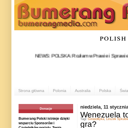
polish
NEWS: POLSKA: Rozłam w Prawie i Sprawiedliwości s
Strona główna
Polonia
Australia
Polska
Świa
niedziela, 11 styczni
Donacje
Wenezuela to
Bumerang Polski istnieje dzięki
Tagi:
Geopolityka
,
Leszek Sykulsk
gra?
wsparciu Sponsorów i
Czytelników portalu. Twoja