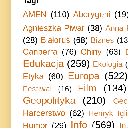
Tagi
AMEN
(110)
Aborygeni
(19
Agnieszka Piwar
(38)
Anna 
(28)
Białoruś
(68)
Biznes
(13
Canberra
(76)
Chiny
(63)
Edukacja
(259)
Ekologia
Europa
(522)
Etyka
(60)
Film
(134)
Festiwal
(16)
Geopolityka
(210)
Geo
Harcerstwo
(62)
Henryk Igli
Info
(569)
Humor
(29)
In