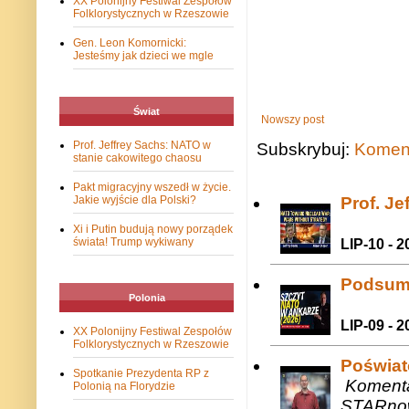
XX Polonijny Festiwal Zespołów
Folklorystycznych w Rzeszowie
Gen. Leon Komornicki:
Jesteśmy jak dzieci we mgle
Świat
Nowszy post
Prof. Jeffrey Sachs: NATO w
Subskrybuj:
Koment
stanie cakowitego chaosu
Pakt migracyjny wszedł w życie.
Prof. J
Jakie wyjście dla Polski?
Xi i Putin budują nowy porządek
świata! Trump wykiwany
LIP-10 - 2
Podsum
Polonia
LIP-09 - 2
XX Polonijny Festiwal Zespołów
Folklorystycznych w Rzeszowie
Poświat
Spotkanie Prezydenta RP z
Komenta
Polonią na Florydzie
STARnow