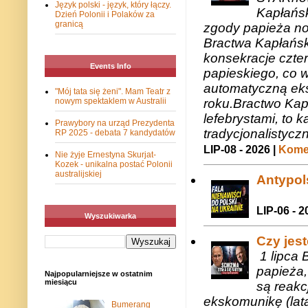
Język polski - język, który łączy.
Kapłańsk
Dzień Polonii i Polaków za
granicą
zgody papieża n
Bractwa Kapłańsk
konsekracje czte
Events Info
papieskiego, co w
automatyczną eks
"Mój tata się żeni". Mam Teatr z
roku.Bractwo Ka
nowym spektaklem w Australii
lefebrystami, to
Prawybory na urząd Prezydenta
tradycjonalistycz
RP 2025 - debata 7 kandydatów
LIP-08 - 2026 |
Komen
Nie żyje Ernestyna Skurjat-
Kozek - unikalna postać Polonii
australijskiej
Antypols
LIP-06 - 2
Wyszukiwarka
Czy jes
1 lipca 
papieża,
Najpopularniejsze w ostatnim
miesiącu
są reakc
ekskomunikę (lat
Bumerang