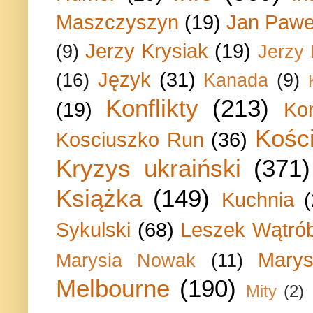
Maszczyszyn
(19)
Jan Paweł
Jerzy Krysiak
(19)
(9)
Jerzy
Język
(31)
(16)
Kanada
(9)
Konflikty
(213)
(19)
Ko
Kości
Kosciuszko Run
(36)
Kryzys ukraiński
(371)
Książka
(149)
Kuchnia
Sykulski
(68)
Leszek Wątrób
Marys
Marysia Nowak
(11)
Melbourne
(190)
Mity
(2)