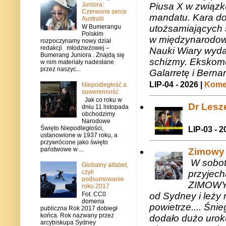
Juniora:
Piusa X w związk
Czerwone serce
mandatu. Kara do
Australii
utożsamiających 
W Bumerangu
Polskim
w międzynarodow
rozpoczynamy nowy dział
redakcji młodzieżowej –
Nauki Wiary wyda
Bumerang Juniora . Znajdą się
schizmy. Ekskomu
w nim materiały nadesłane
przez naszyc...
Galarretę i Bernar
LIP-04 - 2026 |
Komen
Niepodległość a
suwerenność
Jak co roku w
Dr Lesze
dniu 11 listopada
obchodzimy
Narodowe
Święto Niepodległości,
LIP-03 - 2
ustanowione w 1937 roku, a
przywrócone jako święto
państwowe w ...
Zimowy 
W sobotę
Globalny alfabet,
czyli
przyjech
podsumowanie
ZIMOWY 
roku 2017
od Sydney i leży 
Fot. CC0
domena
powietrze.... Śni
publiczna Rok 2017 dobiegł
końca. Rok nazwany przez
dodało dużo uroku
arcybiskupa Sydney