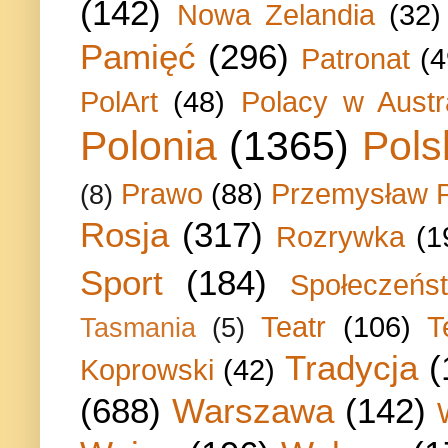
(142)
Nowa Zelandia
(32)
Pamięć
(296)
Patronat
(4
PolArt
(48)
Polacy w Austra
Polonia
(1365)
Pols
Prawo
(88)
Przemysław P
(8)
Rosja
(317)
Rozrywka
(1
Sport
(184)
Społeczeńs
Teatr
(106)
T
Tasmania
(5)
Tradycja
(
Koprowski
(42)
(688)
Warszawa
(142)