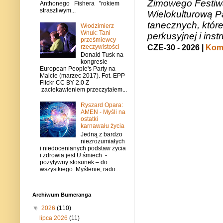
Zimowego Festiwal
Anthonego Fishera "rokiem
straszliwym...
Wielokulturową P
tanecznych, któr
Włodzimierz
Wnuk: Tani
perkusyjnej i in
prześmiewcy
CZE-30 - 2026 |
Kome
rzeczywistości
Donald Tusk na
kongresie
European People's Party na
Malcie (marzec 2017). Fot. EPP
Flickr CC BY 2.0 Z
zaciekawieniem przeczytałem...
Ryszard Opara:
AMEN - Myśli na
ostatki
karnawału życia
Jedną z bardzo
niezrozumiałych
i niedocenianych podstaw życia
i zdrowia jest U śmiech -
pozytywny stosunek – do
wszystkiego. Myślenie, rado...
Archiwum Bumeranga
▼
2026
(110)
lipca 2026
(11)