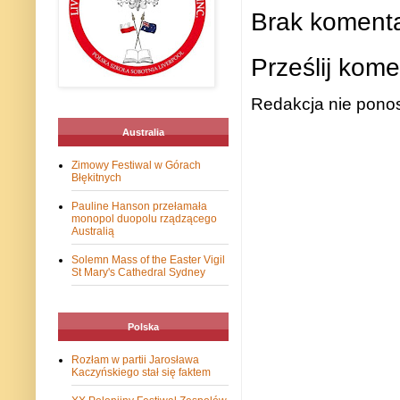
Brak komenta
Prześlij kome
Redakcja nie ponos
Australia
Zimowy Festiwal w Górach
Błękitnych
Pauline Hanson przełamała
monopol duopolu rządzącego
Australią
Solemn Mass of the Easter Vigil
St Mary's Cathedral Sydney
Polska
Rozłam w partii Jarosława
Kaczyńskiego stał się faktem