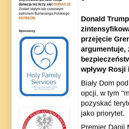
donacja też liczy się!
DONACJE
Zostań stałym lub czasowym
patronem Bumeranga Polskiego:
Donald Trump 
PATREON
zintensyfikow
Sponsorzy
przejęcie Gren
argumentuje, 
bezpieczeńst
wpływy Rosji 
Biały Dom pod
opcji, w tym "m
pozyskać teryt
jako priorytet.
Premier Danii 