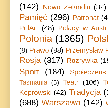
(142)
Nowa Zelandia
(32)
Pamięć
(296)
Patronat
(4
PolArt
(48)
Polacy w Austra
Polonia
(1365)
Pols
Prawo
(88)
Przemysław P
(8)
Rosja
(317)
Rozrywka
(1
Sport
(184)
Społeczeńs
Teatr
(106)
T
Tasmania
(5)
Tradycja
(
Koprowski
(42)
(688)
Warszawa
(142)