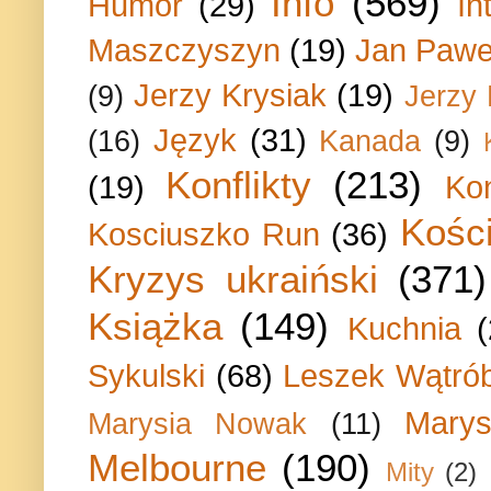
Info
(569)
Humor
(29)
In
Maszczyszyn
(19)
Jan Paweł
Jerzy Krysiak
(19)
(9)
Jerzy
Język
(31)
(16)
Kanada
(9)
Konflikty
(213)
(19)
Ko
Kości
Kosciuszko Run
(36)
Kryzys ukraiński
(371)
Książka
(149)
Kuchnia
Sykulski
(68)
Leszek Wątrób
Marys
Marysia Nowak
(11)
Melbourne
(190)
Mity
(2)