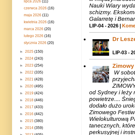
lipca 2026
(11)
Nauki Wiary wyda
czerwca 2026
(16)
schizmy. Ekskomu
maja 2026
(11)
Galarretę i Bernar
kwietnia 2026
(16)
LIP-04 - 2026 |
Komen
marca 2026
(20)
lutego 2026
(16)
Dr Lesze
stycznia 2026
(20)
►
2025
(150)
LIP-03 - 2
►
2024
(243)
Zimowy 
►
2023
(254)
W sobotę
►
2022
(335)
przyjech
►
2021
(428)
ZIMOWY 
►
2020
(495)
od Sydney i leży 
►
2019
(424)
powietrze.... Śni
►
2018
(446)
dodało dużo uroku
►
2017
(433)
Zimowego Festiwal
►
2016
(442)
Wielokulturową P
►
2015
(380)
tanecznych, któr
►
2014
(359)
perkusyjnej i in
►
2013
(405)