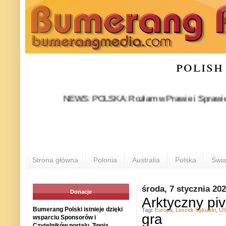
polish
NEWS: POLSKA: Rozłam w Prawie i Sprawiedliwości s
Strona główna
Polonia
Australia
Polska
Świa
środa, 7 stycznia 20
Donacje
Arktyczny pi
Bumerang Polski istnieje dzięki
Tagi:
Europa
,
Leszek Sykulski
,
U
gra
wsparciu Sponsorów i
Czytelników portalu. Twoja