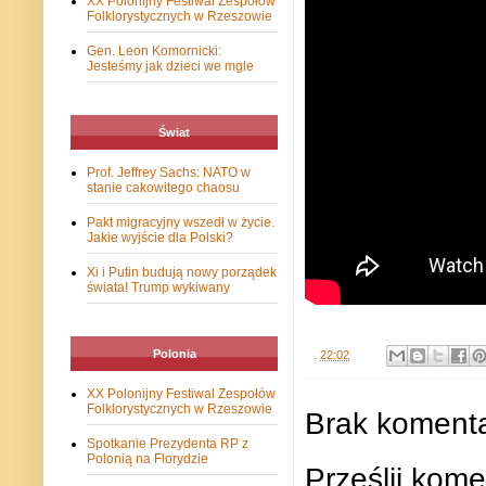
XX Polonijny Festiwal Zespołów
Folklorystycznych w Rzeszowie
Gen. Leon Komornicki:
Jesteśmy jak dzieci we mgle
Świat
Prof. Jeffrey Sachs: NATO w
stanie cakowitego chaosu
Pakt migracyjny wszedł w życie.
Jakie wyjście dla Polski?
Xi i Putin budują nowy porządek
świata! Trump wykiwany
Polonia
.
22:02
XX Polonijny Festiwal Zespołów
Folklorystycznych w Rzeszowie
Brak komenta
Spotkanie Prezydenta RP z
Polonią na Florydzie
Prześlij kome