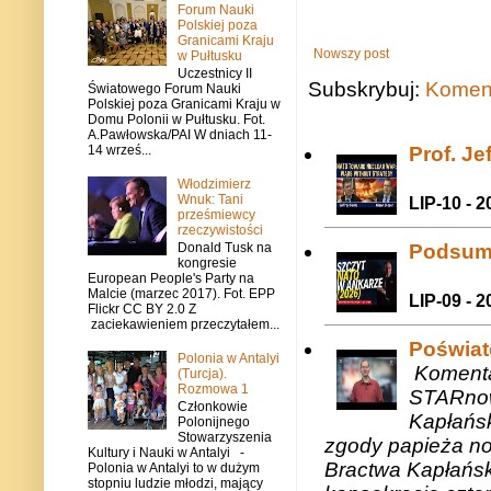
Forum Nauki
Polskiej poza
Granicami Kraju
Nowszy post
w Pułtusku
Uczestnicy II
Subskrybuj:
Koment
Światowego Forum Nauki
Polskiej poza Granicami Kraju w
Domu Polonii w Pułtusku. Fot.
A.Pawłowska/PAI W dniach 11-
14 wrześ...
Prof. J
Włodzimierz
Wnuk: Tani
LIP-10 - 2
prześmiewcy
rzeczywistości
Podsum
Donald Tusk na
kongresie
European People's Party na
Malcie (marzec 2017). Fot. EPP
LIP-09 - 2
Flickr CC BY 2.0 Z
zaciekawieniem przeczytałem...
Poświat
Polonia w Antalyi
Komenta
(Turcja).
Rozmowa 1
STARnow
Członkowie
Kapłańsk
Polonijnego
Stowarzyszenia
zgody papieża n
Kultury i Nauki w Antalyi -
Bractwa Kapłańsk
Polonia w Antalyi to w dużym
stopniu ludzie młodzi, mający