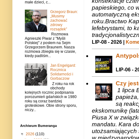
konsekracje czte
małe dzieci, c...
papieskiego, co w
Grzegorz Braun:
automatyczną eks
„Musimy
roku.Bractwo Ka
zachować
zdrowy
lefebrystami, to
rozsądek”
tradycjonalistycz
Rozmowa
Agnieszki Piwar z "Myśli
LIP-08 - 2026 |
Komen
Polskiej" z posłem na Sejm
Grzegorzem Braunem. Nasza
rozmowa zbiegła się w czasie,
Antypols
kiedy padliśm...
Jan Engelgard:
LIP-06 - 2
Rocznica
Solidarności i
Gorbaczow
Czy jes
Z roku na rok
obchody
1 lipca 
kolejnych rocznic podpisania
papieża,
porozumień gdańskich w 1980
roku są coraz bardziej
są reakc
groteskowe. Obie strony sporu,
ekskomunikę (lat
niczy...
Piusa X w związk
mandatu. Kara do
Archiwum Bumeranga
utożsamiających 
▼
2026
(110)
w międzynarodow