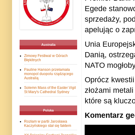
Egede stanowcz
sprzedaży, pod
apelując o zap
Unia Europejsk
Australia
Danią, ostrzeg
Zimowy Festiwal w Górach
Błękitnych
NATO mogłoby 
Pauline Hanson przełamała
monopol duopolu rządzącego
Oprócz kwestii
Australią
Solemn Mass of the Easter Vigil
złożami metali
St Mary's Cathedral Sydney
które są klucz
Polska
Komentarz geo
Rozłam w partii Jarosława
Kaczyńskiego stał się faktem