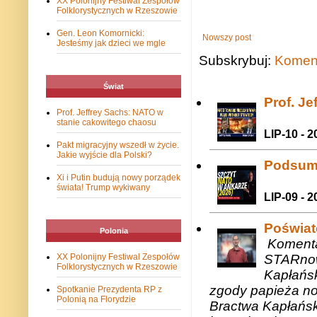
XX Polonijny Festiwal Zespołów
Folklorystycznych w Rzeszowie
Gen. Leon Komornicki:
Nowszy post
Jesteśmy jak dzieci we mgle
Subskrybuj:
Koment
Świat
Prof. J
Prof. Jeffrey Sachs: NATO w
stanie cakowitego chaosu
LIP-10 - 2
Pakt migracyjny wszedł w życie.
Jakie wyjście dla Polski?
Podsum
Xi i Putin budują nowy porządek
świata! Trump wykiwany
LIP-09 - 2
Poświat
Polonia
Komenta
STARnow
XX Polonijny Festiwal Zespołów
Folklorystycznych w Rzeszowie
Kapłańsk
zgody papieża n
Spotkanie Prezydenta RP z
Polonią na Florydzie
Bractwa Kapłańsk