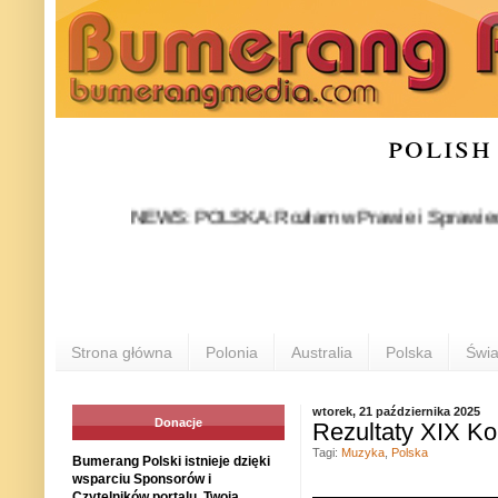
polish
NEWS: POLSKA: Rozłam w Prawie i Sprawiedliwości s
Strona główna
Polonia
Australia
Polska
Świa
wtorek, 21 października 2025
Donacje
Rezultaty XIX K
Tagi:
Muzyka
,
Polska
Bumerang Polski istnieje dzięki
wsparciu Sponsorów i
Czytelników portalu. Twoja