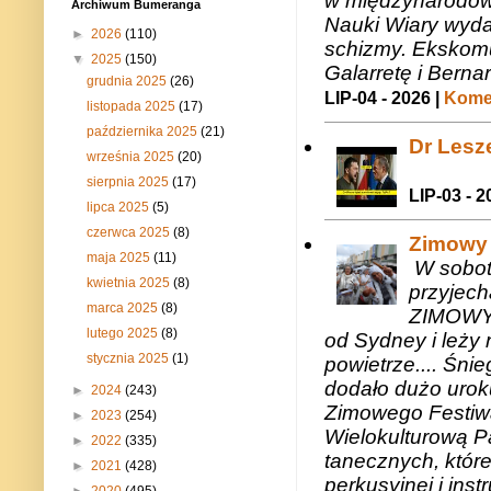
w międzynarodow
Archiwum Bumeranga
Nauki Wiary wyda
►
2026
(110)
schizmy. Ekskomu
▼
2025
(150)
Galarretę i Bernar
grudnia 2025
(26)
LIP-04 - 2026 |
Komen
listopada 2025
(17)
października 2025
(21)
Dr Lesze
września 2025
(20)
sierpnia 2025
(17)
LIP-03 - 2
lipca 2025
(5)
czerwca 2025
(8)
Zimowy 
maja 2025
(11)
W sobotę
kwietnia 2025
(8)
przyjech
marca 2025
(8)
ZIMOWY 
lutego 2025
(8)
od Sydney i leży 
stycznia 2025
(1)
powietrze.... Śni
dodało dużo uroku
►
2024
(243)
Zimowego Festiwal
►
2023
(254)
Wielokulturową P
►
2022
(335)
tanecznych, któr
►
2021
(428)
perkusyjnej i in