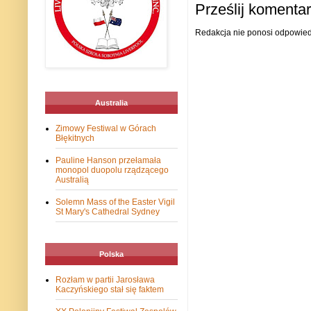
Prześlij komenta
Redakcja nie ponosi odpowiedz
Australia
Zimowy Festiwal w Górach
Błękitnych
Pauline Hanson przełamała
monopol duopolu rządzącego
Australią
Solemn Mass of the Easter Vigil
St Mary's Cathedral Sydney
Polska
Rozłam w partii Jarosława
Kaczyńskiego stał się faktem