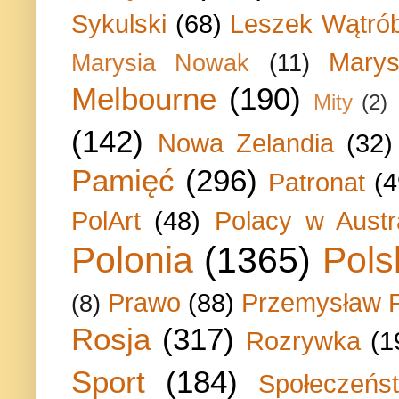
Sykulski
(68)
Leszek Wątrób
Marys
Marysia Nowak
(11)
Melbourne
(190)
Mity
(2)
(142)
Nowa Zelandia
(32)
Pamięć
(296)
Patronat
(4
PolArt
(48)
Polacy w Austra
Polonia
(1365)
Pols
Prawo
(88)
Przemysław P
(8)
Rosja
(317)
Rozrywka
(1
Sport
(184)
Społeczeńs