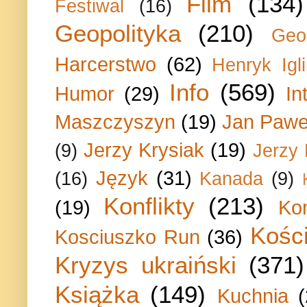
Film
(134)
Festiwal
(16)
Geopolityka
(210)
Geo
Harcerstwo
(62)
Henryk Igli
Info
(569)
Humor
(29)
In
Maszczyszyn
(19)
Jan Paweł
Jerzy Krysiak
(19)
(9)
Jerzy
Język
(31)
(16)
Kanada
(9)
Konflikty
(213)
(19)
Ko
Kości
Kosciuszko Run
(36)
Kryzys ukraiński
(371)
Książka
(149)
Kuchnia