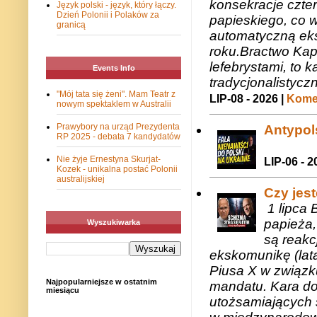
konsekracje czte
Język polski - język, który łączy.
Dzień Polonii i Polaków za
papieskiego, co w
granicą
automatyczną eks
roku.Bractwo Ka
lefebrystami, to
Events Info
tradycjonalistycz
"Mój tata się żeni". Mam Teatr z
LIP-08 - 2026 |
Komen
nowym spektaklem w Australii
Prawybory na urząd Prezydenta
Antypols
RP 2025 - debata 7 kandydatów
Nie żyje Ernestyna Skurjat-
LIP-06 - 2
Kozek - unikalna postać Polonii
australijskiej
Czy jes
1 lipca 
papieża,
Wyszukiwarka
są reakc
ekskomunikę (lat
Piusa X w związk
Najpopularniejsze w ostatnim
mandatu. Kara do
miesiącu
utożsamiających 