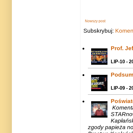
Nowszy post
Subskrybuj:
Koment
Prof. J
LIP-10 - 2
Podsum
LIP-09 - 2
Poświat
Komenta
STARnow
Kapłańsk
zgody papieża n