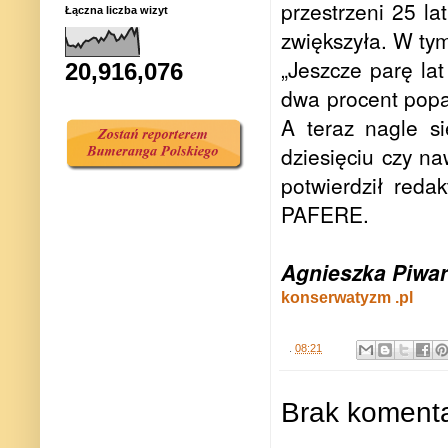
przestrzeni 25 l
Łączna liczba wizyt
zwiększyła. W ty
„Jeszcze parę la
20,916,076
dwa procent popar
A teraz nagle s
dziesięciu czy na
potwierdził reda
PAFERE.
Agnieszka Piwar
konserwatyzm .pl
.
08:21
Brak komenta