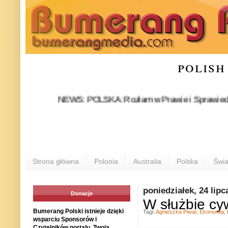
polish
NEWS: POLSKA: Rozłam w Prawie i Sprawiedliwości sta
Strona główna
Polonia
Australia
Polska
Świa
poniedziałek, 24 lipc
Donacje
W służbie cyw
Bumerang Polski istnieje dzięki
Tagi:
Agnieszka Piwar
,
Ekonomia
,
wsparciu Sponsorów i
Czytelników portalu. Twoja