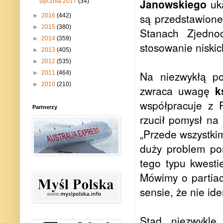
Janowskiego
uka
stycznia 2017
(34)
są przedstawione 
►
2016
(442)
►
2015
(380)
Stanach Zjednoc
►
2014
(359)
stosowanie niski
►
2013
(405)
►
2012
(535)
Na niezwykłą po
►
2011
(464)
►
2010
(210)
zwraca uwagę
k
współpracuje z 
Partnerzy
rzucił pomysł na
„Przede wszystk
duży problem po
tego typu kwest
Mówimy o partiach
sensie, że nie ide
Stąd niezwykle