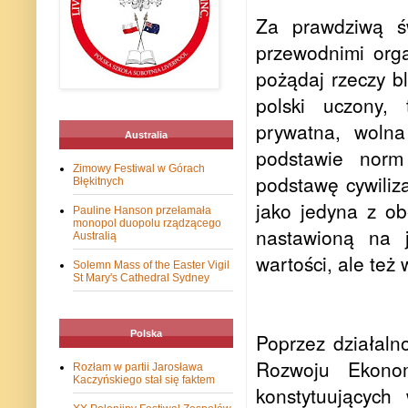
Za prawdziwą ś
przewodnimi orga
pożądaj rzeczy b
polski uczony, 
prywatna, woln
Australia
podstawie norm
Zimowy Festiwal w Górach
podstawę cywiliza
Błękitnych
jako jedyna z obe
Pauline Hanson przełamała
monopol duopolu rządzącego
nastawioną na j
Australią
wartości, ale też
Solemn Mass of the Easter Vigil
St Mary's Cathedral Sydney
Polska
Poprzez działaln
Rozwoju Ekono
Rozłam w partii Jarosława
Kaczyńskiego stał się faktem
konstytuujących