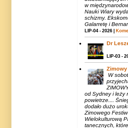
w międzynarodow
Nauki Wiary wyda
schizmy. Ekskomu
Galarretę i Bernar
LIP-04 - 2026 |
Komen
Dr Lesze
LIP-03 - 2
Zimowy 
W sobotę
przyjech
ZIMOWY 
od Sydney i leży 
powietrze.... Śni
dodało dużo uroku
Zimowego Festiwal
Wielokulturową P
tanecznych, któr