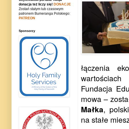
donacja też liczy się!
DONACJE
Zostań stałym lub czasowym
patronem Bumeranga Polskiego:
PATREON
Sponsorzy
łączenia ek
wartościach
Fundacja Edu
mowa – zosta
Małka
, polsk
na stałe mies