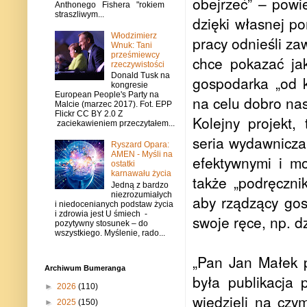
obejrzeć” – powie
Anthonego Fishera "rokiem
straszliwym...
dzięki własnej p
Włodzimierz
pracy odnieśli z
Wnuk: Tani
prześmiewcy
chce pokazać ja
rzeczywistości
Donald Tusk na
gospodarka „od 
kongresie
European People's Party na
na celu dobro nas
Malcie (marzec 2017). Fot. EPP
Flickr CC BY 2.0 Z
Kolejny projekt,
zaciekawieniem przeczytałem...
seria wydawnicza,
Ryszard Opara:
AMEN - Myśli na
efektywnymi i m
ostatki
karnawału życia
także „podręczni
Jedną z bardzo
niezrozumiałych
aby rządzący gos
i niedocenianych podstaw życia
i zdrowia jest U śmiech -
swoje ręce, np. d
pozytywny stosunek – do
wszystkiego. Myślenie, rado...
„Pan Jan Małek 
Archiwum Bumeranga
była publikacja 
►
2026
(110)
wiedzieli na czy
►
2025
(150)