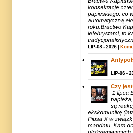
Bractwa Kapłańsk
konsekracje czte
papieskiego, co w
automatyczną eks
roku.Bractwo Ka
lefebrystami, to
tradycjonalistycz
LIP-08 - 2026 |
Komen
Antypols
LIP-06 - 2
Czy jes
1 lipca 
papieża,
są reakc
ekskomunikę (lat
Piusa X w związk
mandatu. Kara do
utożsamiających 