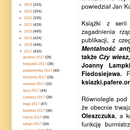
powiedział Jan K
►
2024
(243)
►
2023
(254)
►
2022
(335)
Książki z seri
►
2021
(428)
zagadnienia rzą
►
2020
(495)
publikacji, z cz
►
2019
(424)
►
2018
(446)
Mentalność anty
▼
2017
(433)
także
Czy wiesz,
grudnia 2017
(28)
Joanny Lampk
listopada 2017
(36)
października 2017
(40)
Fiedosiejewa.
F
września 2017
(28)
ksiazki.pafere.o
sierpnia 2017
(33)
lipca 2017
(44)
Równolegle pod 
czerwca 2017
(39)
maja 2017
(47)
że obecnie trwa
kwietnia 2017
(36)
Oleszczuka
, a 
marca 2017
(34)
funkcję burmist
lutego 2017
(34)