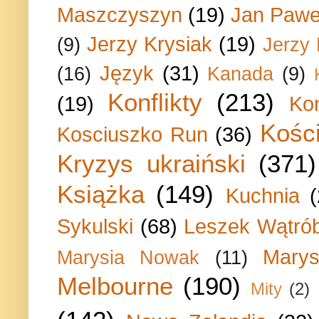
Maszczyszyn
(19)
Jan Paweł
Jerzy Krysiak
(19)
(9)
Jerzy
Język
(31)
(16)
Kanada
(9)
Konflikty
(213)
(19)
Ko
Kości
Kosciuszko Run
(36)
Kryzys ukraiński
(371)
Książka
(149)
Kuchnia
Sykulski
(68)
Leszek Wątrób
Marys
Marysia Nowak
(11)
Melbourne
(190)
Mity
(2)