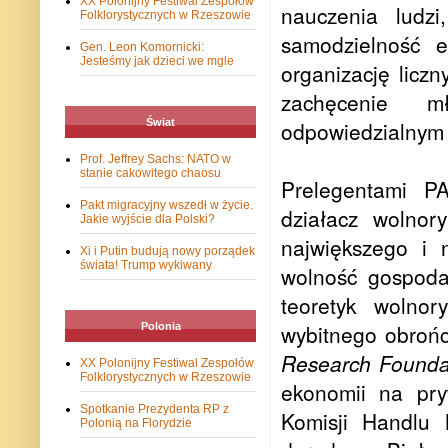
XX Polonijny Festiwal Zespołów
nauczenia ludz
Folklorystycznych w Rzeszowie
samodzielność e
Gen. Leon Komornicki:
Jesteśmy jak dzieci we mgle
organizację liczn
zachęcenie m
Świat
odpowiedzialnym 
Prof. Jeffrey Sachs: NATO w
stanie cakowitego chaosu
Prelegentami 
Pakt migracyjny wszedł w życie.
działacz wolnor
Jakie wyjście dla Polski?
największego i 
Xi i Putin budują nowy porządek
świata! Trump wykiwany
wolność gospoda
teoretyk wolno
wybitnego obrońc
Polonia
Research Founda
XX Polonijny Festiwal Zespołów
Folklorystycznych w Rzeszowie
ekonomii na pry
Spotkanie Prezydenta RP z
Komisji Handlu 
Polonią na Florydzie