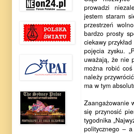
prowadzi niezal
jestem staram si
przestrzeń woln
bardzo prosty sp
ciekawy przykład
pojęcia zysku. „
uważają, że nie p
można robić coś 
należy przywrócić
ma w tym absolutn
Zaangażowanie w
się przynosić p
tygodnika „Najwyż
politycznego – a