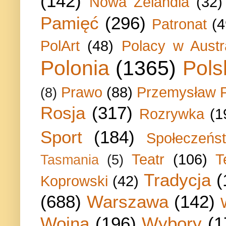
(142)
Nowa Zelandia
(32)
Pamięć
(296)
Patronat
(4
PolArt
(48)
Polacy w Austra
Polonia
(1365)
Pols
Prawo
(88)
Przemysław P
(8)
Rosja
(317)
Rozrywka
(1
Sport
(184)
Społeczeńs
Teatr
(106)
T
Tasmania
(5)
Tradycja
(
Koprowski
(42)
(688)
Warszawa
(142)
Wojna
(196)
Wybory
(1