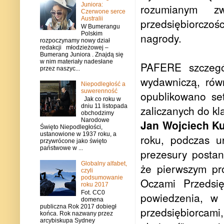
Juniora:
rozumianym zwi
Czerwone serce
Australii
przedsiębiorczośc
W Bumerangu
Polskim
nagrody.
rozpoczynamy nowy dział
redakcji młodzieżowej –
Bumerang Juniora . Znajdą się
w nim materiały nadesłane
PAFERE szczegól
przez naszyc...
wydawniczą, rów
Niepodległość a
suwerenność
opublikowano se
Jak co roku w
dniu 11 listopada
zaliczanych do kl
obchodzimy
Narodowe
Jan Wojciech K
Święto Niepodległości,
ustanowione w 1937 roku, a
roku, podczas ur
przywrócone jako święto
państwowe w ...
prezesury postan
Globalny alfabet,
że pierwszym pr
czyli
podsumowanie
Oczami Przedsię
roku 2017
Fot. CC0
powiedzenia, w
domena
publiczna Rok 2017 dobiegł
przedsiębiorcam
końca. Rok nazwany przez
arcybiskupa Sydney