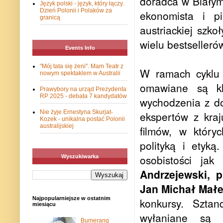
doradca w Biały
Język polski - język, który łączy.
Dzień Polonii i Polaków za
ekonomista i pis
granicą
austriackiej szko
wielu bestselleró
Events Info
"Mój tata się żeni". Mam Teatr z
W ramach cykl
nowym spektaklem w Australii
omawiane są kl
Prawybory na urząd Prezydenta
RP 2025 - debata 7 kandydatów
wychodzenia z d
Nie żyje Ernestyna Skurjat-
ekspertów z kraj
Kozek - unikalna postać Polonii
australijskiej
filmów, w który
polityką i etyk
osobistości jak
Wyszukiwarka
Andrzejewski, p
Jan Michał Mał
Najpopularniejsze w ostatnim
konkursy. Szta
miesiącu
wyłaniane są n
Bumerang