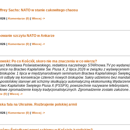
effrey Sachs: NATO w stanie cakowitego chaosu
2026 |
Komentarze (0)
|
Wiecej ->
owanie szczytu NATO w Ankarze
2026 |
Komentarze (0)
|
Wiecej ->
owski: Po co Kościół, skoro nie ma znaczenia w co wierzę?
rz Mirosława Poświatowskiego, redaktora naczelnego STARnowa.TV po wydanej
nice na Bractwo Kapłańskie Św. Piusa X, 2 lipca 2026 w związku z wyświęcenie
biskupów. 1 lipca w międzynarodowym seminarium Bractwa Kapłańskiego Święte
rii odbyły się konsekracje czterech nowych biskupów. Sakry udzielono bez mandat
Apostolskiej stanowi akt schizmy skutkujący automatyczną ekskomuniką.Wydarzeni
ctwo Kapłańskie Świętego Piusa X (FSSPX), powszechnie nazywane lefebrystami, 
dowe zgromadzenie księży tradycjonalistycznych. Zgromadzenie zostało założone..
e (0)
|
Wiecej ->
ka fala na Ukrainie. Rozbrajenie polskiej armii
2026 |
Komentarze (0)
|
Wiecej ->
teśmy Świadkami nowej schizmy w Kościele katolickim?