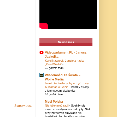
News Links
Videoparlament PL - Janusz
Jaskółka
Karol Nawrocki żartuje z hasła
„Karol Wielki”
-
15 godzin temu
Wiadomości ze świata –
Wolne Media
Izrael płaci miliony, by uczyć czaty
AI kłamać o Gazie
-
Tworzy strony
z kłamstwami dla botów.
16 godzin temu
Myśl Polska
Starszy post
Nie lubię mieć racji
-
Spełniły się
moje przewidywania co do joty. Nikt
przy zdrowych zmysłach nie
bredzi już, że Ukraińcy po roku