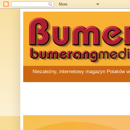
Niezależny, internetowy magazyn Polaków w Au