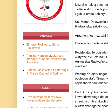
Udział w takiej sesji fo
Terlikowski (Fronda.pl)
zgubiła uroda kobiety".
Ks. Marek Dziewiecki po
Radwańska założy rodz
Argument jest też taki
Australia
Dlatego też Terlikowski
Zimowy Festiwal w Górach
Błękitnych
Podzielając te poglądy
Pauline Hanson przełamała
wstydzę się Jezusa". 
monopol duopolu rządzącego
Agnieszka Radwańska. 
Australią
wierzyć".
Solemn Mass of the Easter Vigil
Według Krucjaty nagość i
St Mary's Cathedral Sydney
postępowała". "Smutny 
napisano w oświadczen
Polska
Pod nim szybko narosła
Lewandowskiego (bo setk
Rozłam w partii Jarosława
Kaczyńskiego stał się faktem
strzelonych bramkach t
Niezwiązanego ze sport