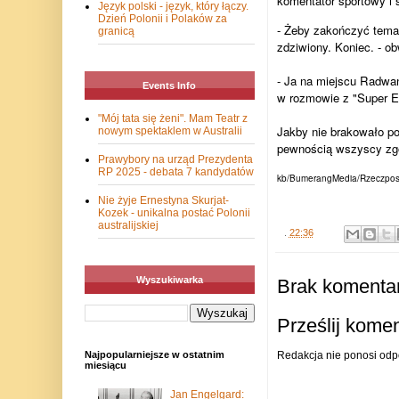
komentator sportowy i 
Język polski - język, który łączy.
Dzień Polonii i Polaków za
- Żeby zakończyć temat
granicą
zdziwiony. Koniec. - o
- Ja na miejscu Radwań
Events Info
w rozmowie z "Super 
"Mój tata się żeni". Mam Teatr z
Jakby nie brakowało po
nowym spektaklem w Australii
pewnością wszyscy zgo
Prawybory na urząd Prezydenta
RP 2025 - debata 7 kandydatów
kb/BumerangMedia/Rzeczpospoli
Nie żyje Ernestyna Skurjat-
Kozek - unikalna postać Polonii
australijskiej
.
22:36
Wyszukiwarka
Brak komentar
Prześlij kome
Redakcja nie ponosi odp
Najpopularniejsze w ostatnim
miesiącu
Jan Engelgard: