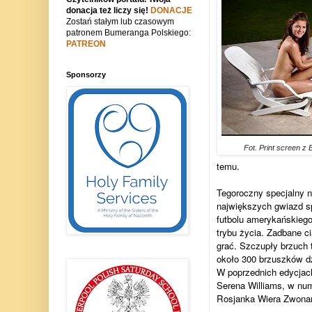
donacja też liczy się!
DONACJE
Zostań stałym lub czasowym
patronem Bumeranga Polskiego:
PATREON
Sponsorzy
Fot. Print screen 
temu.
Tegoroczny specjalny n
największych gwiazd sp
futbolu amerykańskiego
trybu życia. Zadbane c
grać. Szczupły brzuch 
około 300 brzuszków dz
W poprzednich edycjach
Serena Williams, w num
Rosjanka Wiera Zwonar