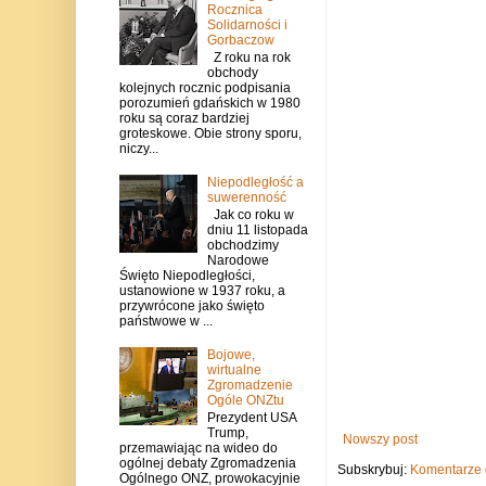
Rocznica
Solidarności i
Gorbaczow
Z roku na rok
obchody
kolejnych rocznic podpisania
porozumień gdańskich w 1980
roku są coraz bardziej
groteskowe. Obie strony sporu,
niczy...
Niepodległość a
suwerenność
Jak co roku w
dniu 11 listopada
obchodzimy
Narodowe
Święto Niepodległości,
ustanowione w 1937 roku, a
przywrócone jako święto
państwowe w ...
Bojowe,
wirtualne
Zgromadzenie
Ogóle ONZtu
Prezydent USA
Trump,
Nowszy post
przemawiając na wideo do
ogólnej debaty Zgromadzenia
Subskrybuj:
Komentarze 
Ogólnego ONZ, prowokacyjnie