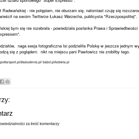
szef działu sportowego "Super Expressu".
 Radwańskiej - nie potępiam, nie oburzam się, natomiast czuję się rozczaro
bwieścił na swoim Twitterze Łukasz Warzecha, publicysta "Rzeczpospolitej".
skiej bym się nie rozebrała - powiedziała posłanka Prawa i Sprawiedliwośc
Expressem".
działów,
naga sesja fotograficzna Isi podzieliła Polskę w jeszcze jednym w
dzą się z poglądem:
nikt na miejscu pani Pawłowicz nie zrobiłby tego.
ta/sport.pl/dlastudenta.pl/ babol.pl/kobieta.pl
zy:
ntarz
owiedzialności za treść komentarzy