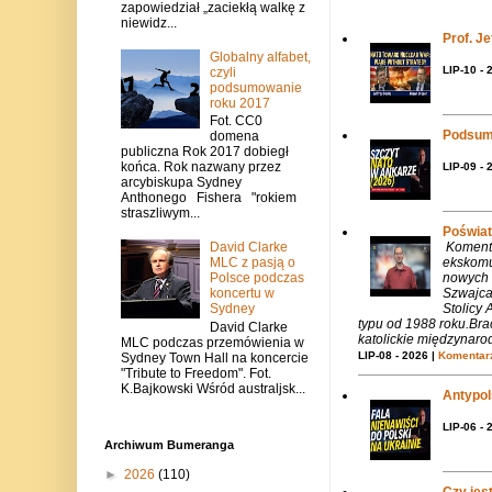
zapowiedział „zaciekłą walkę z
niewidz...
Prof. J
Globalny alfabet,
LIP-10 - 
czyli
podsumowanie
roku 2017
Fot. CC0
Podsum
domena
publiczna Rok 2017 dobiegł
końca. Rok nazwany przez
LIP-09 - 
arcybiskupa Sydney
Anthonego Fishera "rokiem
straszliwym...
Poświat
Komenta
David Clarke
ekskomu
MLC z pasją o
nowych 
Polsce podczas
Szwajca
koncertu w
Stolicy 
Sydney
typu od 1988 roku.Bra
David Clarke
katolickie międzynaro
MLC podczas przemówienia w
LIP-08 - 2026 |
Komentarz
Sydney Town Hall na koncercie
"Tribute to Freedom". Fot.
K.Bajkowski Wśród australjsk...
Antypols
LIP-06 - 
Archiwum Bumeranga
►
2026
(110)
Czy jes