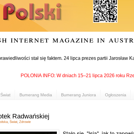
sh internet magazine in aust
ości stał się faktem. 24 lipca prezes partii Jarosław Kaczyńs
POLONIA INFO: W dniach 15–21 lipca 2026 roku Rzeszów p
Świat
Bumerang Media
Bumerang Juniora
Ogłoszenia
otek Radwańskiej
olska
,
Świat
,
Zdrowie
Stało się. "Isia", jak to zapow