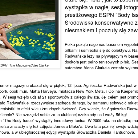
wystąpiła w nagiej sesji fotogr
prestiżowego ESPN "Body Iss
Środowiska konserwatywne 
niesmakiem i poczuły się zaw
Polka pozuje nago nad basenem wypełn
piłkami i uśmiecha się do obiektywu. Na
Radwańska leży na pływającym w basen
dookoła jest pełno tenisowych piłek. Se
z ESPN The Magazine/Alan Clarke
autorstwa Alana Clarke'a została wykon
umer magazynu ukazał się w piątek, 12 lipca. Agnieszka Radwańska jest w 
ortu obok m.in. Matta Harveya, miotacza New York Mets, i Colina Kaeperni
. W sesji wzięło udział 21 sportowców z całego świata. Jej celem jest promo
iało Radwańskiej rzeczywiście zachęca do tego, by samemu schwycić rakietę 
tenisistki to efekt wielu żmudnych ćwiczeń. Czy wiecie, że Agnieszka Rad
iennie? Nie szczędzi sobie za to ulubionej czekolady no i waży 56 kg!
 "The Body Issue" wystąpiły inne sławy tenisa. W 2009 roku na okładkę mag
erze znalazły się też zdjęcia Jamesa Blake'a. Dwa lata później swoje wdzi
iowa, a w ubiegłorocznej edycji wystąpiła Słowaczka Daniela Hantuchova.