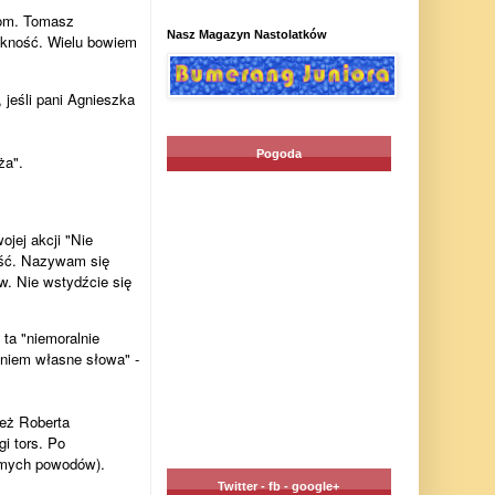
om. Tomasz
Nasz Magazyn Nastolatków
iękność. Wielu bowiem
 jeśli pani Agnieszka
Pogoda
ża".
jej akcji "Nie
eść. Nazywam się
. Nie wstydźcie się
 ta "niemoralnie
aniem własne słowa" -
też Roberta
i tors. Po
samych powodów).
Twitter - fb - google+