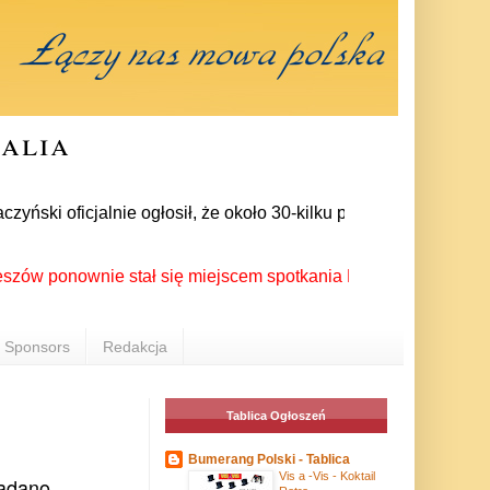
ralia
ki oficjalnie ogłosił, że około 30-kilku posłów zrezygnowało 
onownie stał się miejscem spotkania Polonii z całego świata p
Sponsors
Redakcja
Tablica Ogłoszeń
Bumerang Polski - Tablica
Vis a -Vis - Koktail
iadano,