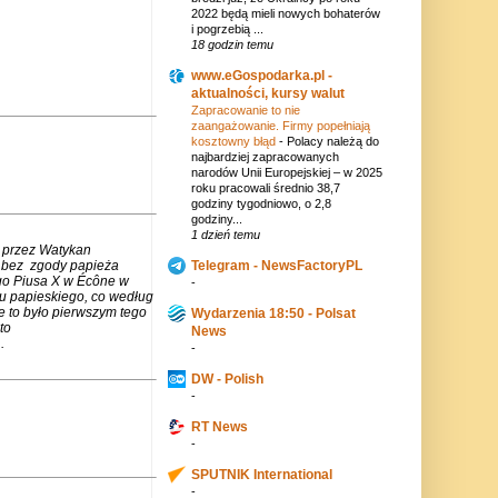
2022 będą mieli nowych bohaterów
i pogrzebią ...
18 godzin temu
www.eGospodarka.pl -
aktualności, kursy walut
Zapracowanie to nie
zaangażowanie. Firmy popełniają
kosztowny błąd
-
Polacy należą do
najbardziej zapracowanych
narodów Unii Europejskiej – w 2025
roku pracowali średnio 38,7
godziny tygodniowo, o 2,8
godziny...
1 dzień temu
 przez Watykan
m bez zgody papieża
Telegram - NewsFactoryPL
go Piusa X w Écône w
-
u papieskiego, co według
e to było pierwszym tego
Wydarzenia 18:50 - Polsat
to
News
.
-
DW - Polish
-
RT News
-
SPUTNIK International
-