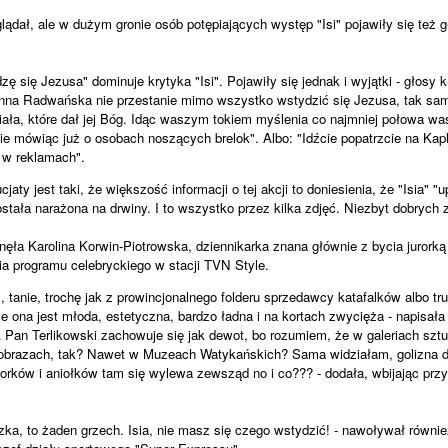
glądał, ale w dużym gronie osób potępiających występ "Isi" pojawiły się też 
ę się Jezusa" dominuje krytyka "Isi". Pojawiły się jednak i wyjątki - głosy 
anna Radwańska nie przestanie mimo wszystko wstydzić się Jezusa, tak samo
iała, które dał jej Bóg. Idąc waszym tokiem myślenia co najmniej połowa 
nie mówiąc już o osobach noszących brelok". Albo: "Idźcie popatrzcie na Kap
 w reklamach".
jaty jest taki, że większość informacji o tej akcji to doniesienia, że "Isia" "
tała narażona na drwiny. I to wszystko przez kilka zdjęć. Niezbyt dobrych z
anęła Karolina Korwin-Piotrowska, dziennikarka znana głównie z bycia jurork
a programu celebryckiego w stacji TVN Style.
 tanie, trochę jak z prowincjonalnego folderu sprzedawcy katafalków albo tr
le ona jest młoda, estetyczna, bardzo ładna i na kortach zwycięża - napisa
A Pan Terlikowski zachowuje się jak dewot, bo rozumiem, że w galeriach sztu
a obrazach, tak? Nawet w Muzeach Watykańskich? Sama widziałam, golizna 
orków i aniołków tam się wylewa zewsząd no i co??? - dodała, wbijając przy
szka, to żaden grzech. Isia, nie masz się czego wstydzić! - nawoływał równie