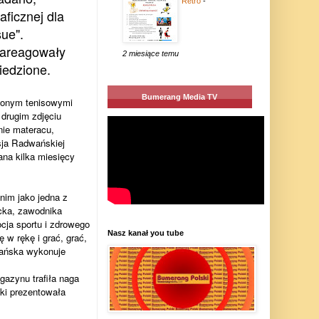
Retro
-
aficznej dla
ue".
zareagowały
2 miesiące temu
iedzione.
Bumerang Media TV
ionym tenisowymi
 drugim zdjęciu
ie materacu,
sja Radwańskiej
ana kilka miesięcy
nim jako jedna z
cka, zawodnika
cja sportu i zdrowego
Nasz kanał you tube
w rękę i grać, grać,
wańska wykonuje
azynu trafiła naga
ęki prezentowała