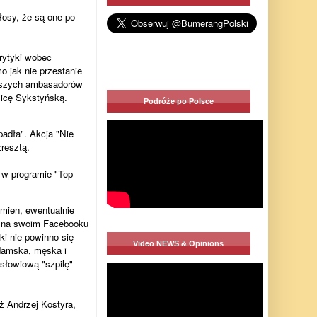
głosy, że są one po
krytyki wobec
 jak nie przestanie
waszych ambasadorów
licę Sykstyńską.
Podróże po Polsce
upadła". Akcja "Nie
resztą.
ą w programie "Top
umien, ewentualnie
ła na swoim Facebooku
ki nie powinno się
Video NEWS & Opinions
damska, męska i
słowiową "szpilę"
ż Andrzej Kostyra,