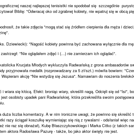
tograficznej naszej najlepszej tenisistki nie spodobał się
szczególnie
puryst
 cytował Biblię: "Odwracaj oko od zgrabnej kobiety, nie wpatruj się w obcą p
dnosił, że takie zdjęcia "mogą stać się źródłem cierpienia dla męża i dzieci,
inę".
 (ks. Dziewiecki): "Nagość kobiety powinna być zachowana wyłącznie dla mę
 zastrzegł: "Nie oglądałem zdjęć i (…) nie zamierzam ich oglądać".
 katolicka Krucjata Młodych wykluczyła Radwańską z grona ambasadorów swo
Gdy przyjmowała medalik (rozprowadzany za 5 zł/szt.) mówiła bowiem: "Cz
Wspieram akcję "Nie wstydzę się Jezusa". Namawiam do noszenia breloków
 wiara się kłócą. Efekt: broniąc wiary, skreślili nagą. Odcięli się od "Isi", bo
jest osobisty upadek pani Radwańskiej, która przekreśliła swoim postępow
iu.
 duża liczba komentarzy. A w nim ironiczne uwagi, że powinno się skreślić 
i razy ściągał koszulkę wymieniając się nią z rywalami - odsłaniał więc nag
eż nie raz się obnażał), Kubę Błaszczykowskiego i Marka Citko (z takich 
em aktora Radosława Pazurę - także, bo jako aktor święty nie jest.