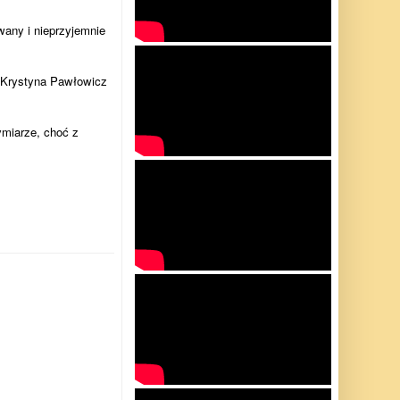
wany i nieprzyjemnie
i Krystyna Pawłowicz
ymiarze, choć z