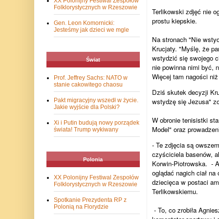
XX Polonijny Festiwal Zespołów
Folklorystycznych w Rzeszowie
Terlikowski zdjęć nie o
prostu kiepskie.
Gen. Leon Komornicki:
Jesteśmy jak dzieci we mgle
Na stronach "Nie wstydz
Krucjaty. "Myślę, że p
wstydzić się swojego c
Świat
nie powinna nimi być, 
Więcej tam nagości niż
Prof. Jeffrey Sachs: NATO w
stanie cakowitego chaosu
Dziś skutek decyzji Kruc
wstydzę się Jezusa" zos
Pakt migracyjny wszedł w życie.
Jakie wyjście dla Polski?
W obronie tenisistki st
Xi i Putin budują nowy porządek
Model" oraz prowadzeni
świata! Trump wykiwany
- Te zdjęcia są owszem,
czyściciela basenów, a
Polonia
Korwin-Piotrowska.
- 
oglądać nagich ciał n
XX Polonijny Festiwal Zespołów
dziecięca w postaci am
Folklorystycznych w Rzeszowie
Terlikowskiemu.
Spotkanie Prezydenta RP z
Polonią na Florydzie
- To, co zrobiła Agnie