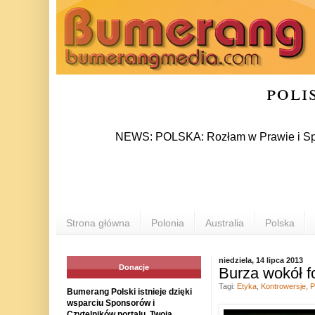
poli
NEWS: POLSKA: Rozłam w Prawie i Sprawiedliw
Strona główna
Polonia
Australia
Polska
niedziela, 14 lipca 2013
Donacje
Burza wokół f
Tagi:
Etyka
,
Kontrowersje
,
P
Bumerang Polski istnieje dzięki
wsparciu Sponsorów i
Czytelników portalu. Twoja