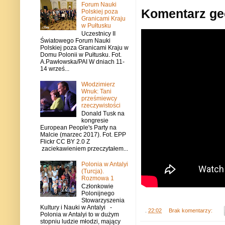
Forum Nauki
Komentarz geo
Polskiej poza
Granicami Kraju
w Pułtusku
Uczestnicy II
Światowego Forum Nauki
Polskiej poza Granicami Kraju w
Domu Polonii w Pułtusku. Fot.
A.Pawłowska/PAI W dniach 11-
14 wrześ...
Włodzimierz
Wnuk: Tani
prześmiewcy
rzeczywistości
Donald Tusk na
kongresie
European People's Party na
Malcie (marzec 2017). Fot. EPP
Flickr CC BY 2.0 Z
zaciekawieniem przeczytałem...
Polonia w Antalyi
(Turcja).
Rozmowa 1
Członkowie
Polonijnego
Stowarzyszenia
Kultury i Nauki w Antalyi -
.
22:02
Brak komentarzy:
Polonia w Antalyi to w dużym
stopniu ludzie młodzi, mający