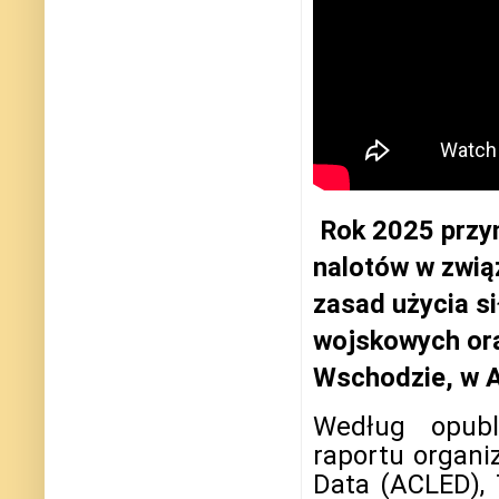
Rok 2025 przy
nalotów w zwią
zasad użycia s
wojskowych ora
Wschodzie, w A
Według opub
raportu organi
Data (ACLED),