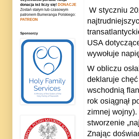
donacja też liczy się!
DONACJE
W styczniu 20
Zostań stałym lub czasowym
patronem Bumeranga Polskiego:
najtrudniejszy
PATREON
transatlantyck
Sponsorzy
USA dotyczące 
wywołuje napi
W obliczu osł
deklaruje chęć
wschodnią fl
rok osiągnął 
zimnej wojny).
stworzenie „na
Znając doświad