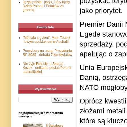
pozyskać teryt
Język polski - język, który łączy.
Dzień Polonii i Polaków za
jako priorytet.
granicą
Premier Danii 
Events Info
Egede stanowcz
"Mój tata się żeni". Mam Teatr z
nowym spektaklem w Australii
sprzedaży, pod
Prawybory na urząd Prezydenta
apelując o zap
RP 2025 - debata 7 kandydatów
Nie żyje Ernestyna Skurjat-
Unia Europejsk
Kozek - unikalna postać Polonii
australijskiej
Danią, ostrzeg
NATO mogłoby 
Wyszukiwarka
Oprócz kwestii
złożami metali
Najpopularniejsze w ostatnim
miesiącu
które są klucz
II Światowe