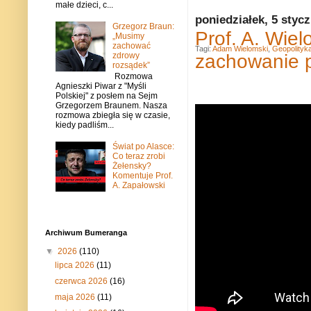
małe dzieci, c...
poniedziałek, 5 styc
Grzegorz Braun:
Prof. A. Wie
„Musimy
zachować
Tagi:
Adam Wielomski
,
Geopolityk
zachowanie p
zdrowy
rozsądek”
Rozmowa
Agnieszki Piwar z "Myśli
Polskiej" z posłem na Sejm
Grzegorzem Braunem. Nasza
rozmowa zbiegła się w czasie,
kiedy padliśm...
Świat po Alasce:
Co teraz zrobi
Żełensky?
Komentuje Prof.
A. Zapałowski
Archiwum Bumeranga
▼
2026
(110)
lipca 2026
(11)
czerwca 2026
(16)
maja 2026
(11)