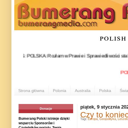
polish
NEWS: POLSKA: Rozłam w Prawie i Sprawiedliwości stał się fakt
POLONIA
Strona główna
Polonia
Australia
Polska
Świa
piątek, 9 stycznia 20
Donacje
Czy to konie
Bumerang Polski istnieje dzięki
Tagi:
Europa
,
Geopolityka
,
Leszek
wsparciu Sponsorów i
Czytelników portalu. Twoja