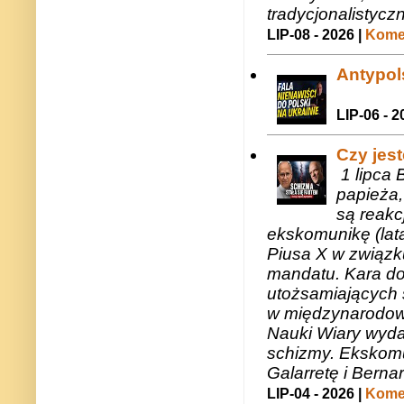
tradycjonalistycz
LIP-08 - 2026 |
Komen
Antypols
LIP-06 - 2
Czy jes
1 lipca 
papieża,
są reakc
ekskomunikę (lat
Piusa X w związk
mandatu. Kara do
utożsamiających 
w międzynarodow
Nauki Wiary wyda
schizmy. Ekskomu
Galarretę i Bernar
LIP-04 - 2026 |
Komen