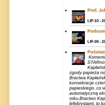
Prof. J
LIP-10 - 2
Podsum
LIP-09 - 2
Poświat
Komenta
STARnow
Kapłańsk
zgody papieża n
Bractwa Kapłańsk
konsekracje czte
papieskiego, co w
automatyczną eks
roku.Bractwo Ka
lefebrystami, to