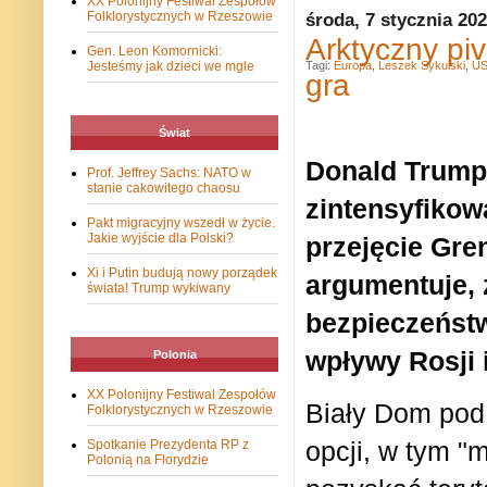
XX Polonijny Festiwal Zespołów
Folklorystycznych w Rzeszowie
środa, 7 stycznia 20
Arktyczny pi
Gen. Leon Komornicki:
Jesteśmy jak dzieci we mgle
Tagi:
Europa
,
Leszek Sykulski
,
U
gra
Świat
Donald Trump 
Prof. Jeffrey Sachs: NATO w
stanie cakowitego chaosu
zintensyfikow
Pakt migracyjny wszedł w życie.
Jakie wyjście dla Polski?
przejęcie Gren
Xi i Putin budują nowy porządek
argumentuje, 
świata! Trump wykiwany
bezpieczeńst
wpływy Rosji 
Polonia
XX Polonijny Festiwal Zespołów
Biały Dom pod
Folklorystycznych w Rzeszowie
opcji, w tym "m
Spotkanie Prezydenta RP z
Polonią na Florydzie