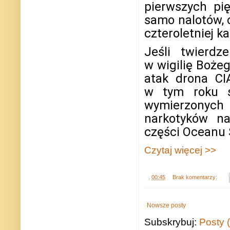
pierwszych pi
samo nalotów, 
czteroletniej ka
Jeśli twierd
w wigilię Bożeg
atak drona CI
w tym roku s
wymierzonych
narkotyków n
części Oceanu 
Czytaj więcej >>
.
00:45
Brak komentarzy:
Nowsze posty
Subskrybuj:
Posty 