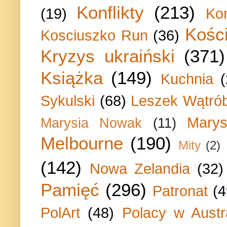
Konflikty
(213)
(19)
Ko
Kości
Kosciuszko Run
(36)
Kryzys ukraiński
(371)
Książka
(149)
Kuchnia
Sykulski
(68)
Leszek Wątrób
Marys
Marysia Nowak
(11)
Melbourne
(190)
Mity
(2)
(142)
Nowa Zelandia
(32)
Pamięć
(296)
Patronat
(4
PolArt
(48)
Polacy w Austra