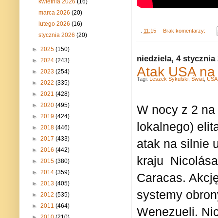
kwietnia 2026
(16)
marca 2026
(20)
lutego 2026
(16)
.
11:15
Brak komentarzy:
stycznia 2026
(20)
►
2025
(150)
niedziela, 4 stycznia
►
2024
(243)
Atak USA na
►
2023
(254)
Tagi:
Leszek Sykulski
,
Świat
,
USA
►
2022
(335)
►
2021
(428)
►
2020
(495)
W nocy z 2 na 
►
2019
(424)
lokalnego) eli
►
2018
(446)
►
2017
(433)
atak na silnie
►
2016
(442)
kraju
Nicolás
►
2015
(380)
►
2014
(359)
Caracas. Akcję
►
2013
(405)
systemy obrony
►
2012
(535)
►
2011
(464)
Wenezueli.
Nic
►
2010
(210)