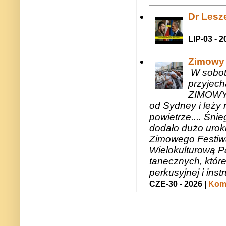
Dr Lesze
LIP-03 - 2
Zimowy 
W sobotę
przyjech
ZIMOWY 
od Sydney i leży 
powietrze.... Śni
dodało dużo uroku
Zimowego Festiwal
Wielokulturową P
tanecznych, któr
perkusyjnej i in
CZE-30 - 2026 |
Kome