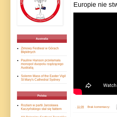
Europie nie st
Australia
Zimowy Festiwal w Górach
Błękitnych
Pauline Hanson przełamała
monopol duopolu rządzącego
Australią
Solemn Mass of the Easter Vigil
St Mary's Cathedral Sydney
Polska
Rozłam w partii Jarosława
.
11:09
Brak komentarzy:
Kaczyńskiego stał się faktem