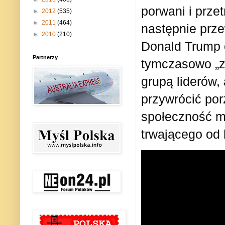
porwani i prze
►
2012
(535)
►
2011
(464)
następnie prz
►
2010
(210)
Donald Trump 
Partnerzy
tymczasowo „z
grupą liderów,
przywrócić po
społeczność m
trwającego od 