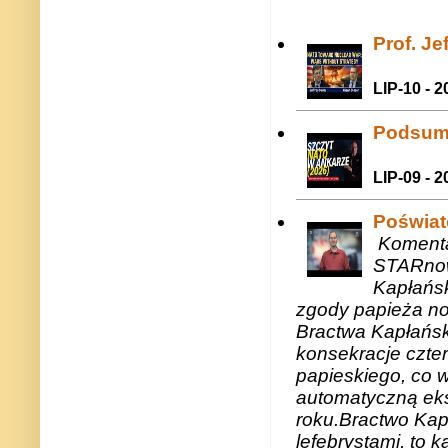
Prof. J
LIP-10 - 2
Podsum
LIP-09 - 2
Poświat
Komenta
STARnow
Kapłańsk
zgody papieża n
Bractwa Kapłańsk
konsekracje czte
papieskiego, co w
automatyczną eks
roku.Bractwo Ka
lefebrystami, to