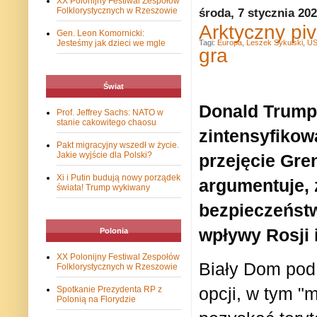
XX Polonijny Festiwal Zespołów
Folklorystycznych w Rzeszowie
środa, 7 stycznia 20
Arktyczny pi
Gen. Leon Komornicki:
Jesteśmy jak dzieci we mgle
Tagi:
Europa
,
Leszek Sykulski
,
U
gra
Świat
Donald Trump 
Prof. Jeffrey Sachs: NATO w
stanie cakowitego chaosu
zintensyfikow
Pakt migracyjny wszedł w życie.
Jakie wyjście dla Polski?
przejęcie Gren
Xi i Putin budują nowy porządek
argumentuje, 
świata! Trump wykiwany
bezpieczeńst
wpływy Rosji 
Polonia
XX Polonijny Festiwal Zespołów
Biały Dom pod
Folklorystycznych w Rzeszowie
opcji, w tym "m
Spotkanie Prezydenta RP z
Polonią na Florydzie