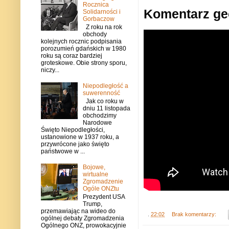
Rocznica
Komentarz geo
Solidarności i
Gorbaczow
Z roku na rok
obchody
kolejnych rocznic podpisania
porozumień gdańskich w 1980
roku są coraz bardziej
groteskowe. Obie strony sporu,
niczy...
Niepodległość a
suwerenność
Jak co roku w
dniu 11 listopada
obchodzimy
Narodowe
Święto Niepodległości,
ustanowione w 1937 roku, a
przywrócone jako święto
państwowe w ...
Bojowe,
wirtualne
Zgromadzenie
Ogóle ONZtu
Prezydent USA
Trump,
przemawiając na wideo do
.
22:02
Brak komentarzy:
ogólnej debaty Zgromadzenia
Ogólnego ONZ, prowokacyjnie