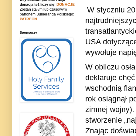
donacja też liczy się!
DONACJE
W styczniu 20
Zostań stałym lub czasowym
patronem Bumeranga Polskiego:
najtrudniejszy
PATREON
transatlantyck
Sponsorzy
USA dotyczące 
wywołuje napi
W obliczu osł
deklaruje chęć
wschodnią fl
rok osiągnął 
zimnej wojny).
stworzenie „na
Znając doświad