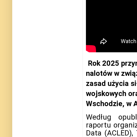
Rok 2025 przy
nalotów w zwią
zasad użycia s
wojskowych ora
Wschodzie, w A
Według opub
raportu organi
Data (ACLED),