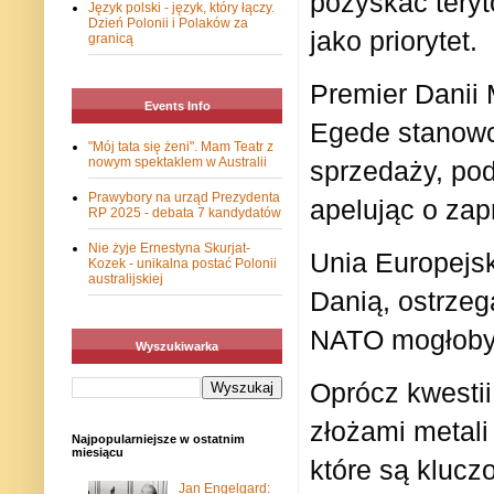
pozyskać teryt
Język polski - język, który łączy.
Dzień Polonii i Polaków za
jako priorytet.
granicą
Premier Danii 
Events Info
Egede stanowcz
"Mój tata się żeni". Mam Teatr z
nowym spektaklem w Australii
sprzedaży, pod
Prawybory na urząd Prezydenta
apelując o zap
RP 2025 - debata 7 kandydatów
Nie żyje Ernestyna Skurjat-
Unia Europejsk
Kozek - unikalna postać Polonii
australijskiej
Danią, ostrzeg
NATO mogłoby 
Wyszukiwarka
Oprócz kwestii
złożami metali
Najpopularniejsze w ostatnim
miesiącu
które są klucz
Jan Engelgard: