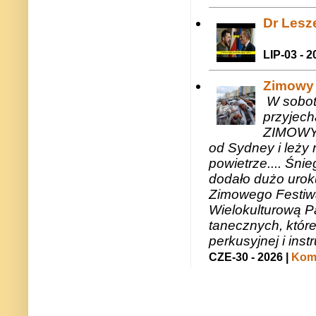
Dr Lesze
LIP-03 - 2
Zimowy 
W sobotę
przyjech
ZIMOWY 
od Sydney i leży 
powietrze.... Śni
dodało dużo uroku
Zimowego Festiwal
Wielokulturową P
tanecznych, któr
perkusyjnej i in
CZE-30 - 2026 |
Kome