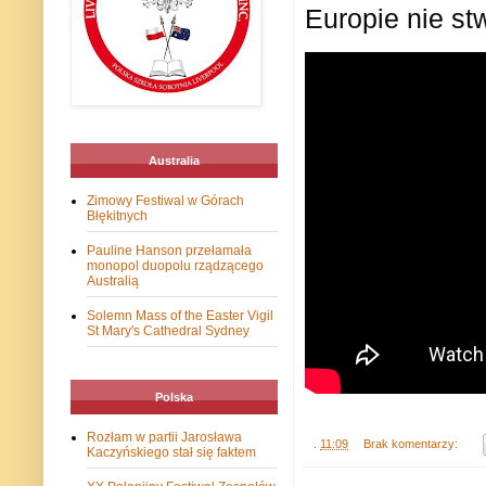
Europie nie st
Australia
Zimowy Festiwal w Górach
Błękitnych
Pauline Hanson przełamała
monopol duopolu rządzącego
Australią
Solemn Mass of the Easter Vigil
St Mary's Cathedral Sydney
Polska
Rozłam w partii Jarosława
.
11:09
Brak komentarzy:
Kaczyńskiego stał się faktem