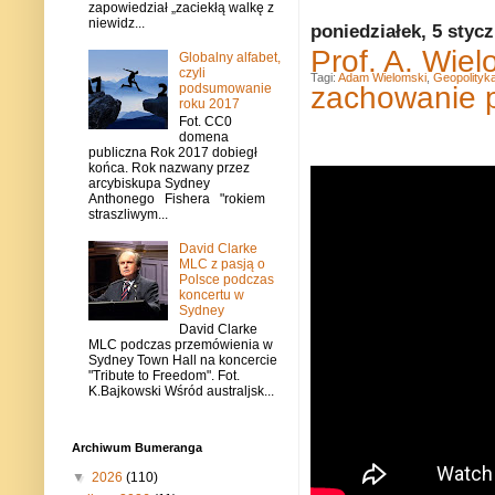
zapowiedział „zaciekłą walkę z
niewidz...
poniedziałek, 5 styc
Prof. A. Wie
Globalny alfabet,
czyli
Tagi:
Adam Wielomski
,
Geopolityk
zachowanie p
podsumowanie
roku 2017
Fot. CC0
domena
publiczna Rok 2017 dobiegł
końca. Rok nazwany przez
arcybiskupa Sydney
Anthonego Fishera "rokiem
straszliwym...
David Clarke
MLC z pasją o
Polsce podczas
koncertu w
Sydney
David Clarke
MLC podczas przemówienia w
Sydney Town Hall na koncercie
"Tribute to Freedom". Fot.
K.Bajkowski Wśród australjsk...
Archiwum Bumeranga
▼
2026
(110)