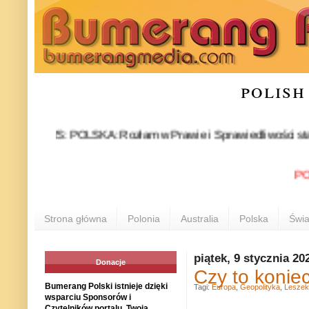
polish
NEWS: POLSKA: Rozłam w Prawie i Sprawiedliwości stał się fak
POLONI
Strona główna
Polonia
Australia
Polska
Świa
piątek, 9 stycznia 20
Donacje
Czy to konie
Bumerang Polski istnieje dzięki
Tagi:
Europa
,
Geopolityka
,
Leszek
wsparciu Sponsorów i
Czytelników portalu. Twoja