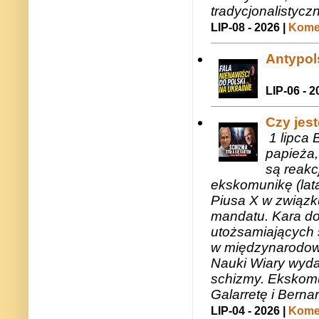
tradycjonalistycz
LIP-08 - 2026 |
Komen
Antypols
LIP-06 - 2
Czy jes
1 lipca 
papieża,
są reakc
ekskomunikę (lat
Piusa X w związk
mandatu. Kara do
utożsamiających 
w międzynarodow
Nauki Wiary wyda
schizmy. Ekskomu
Galarretę i Bernar
LIP-04 - 2026 |
Komen