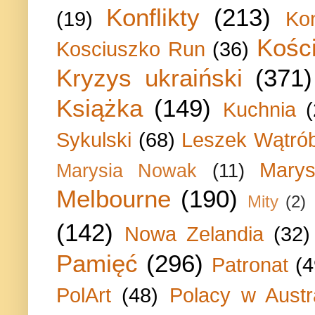
Konflikty
(213)
(19)
Ko
Kości
Kosciuszko Run
(36)
Kryzys ukraiński
(371)
Książka
(149)
Kuchnia
Sykulski
(68)
Leszek Wątrób
Marys
Marysia Nowak
(11)
Melbourne
(190)
Mity
(2)
(142)
Nowa Zelandia
(32)
Pamięć
(296)
Patronat
(4
PolArt
(48)
Polacy w Austra