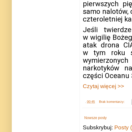
pierwszych pi
samo nalotów, 
czteroletniej ka
Jeśli twierd
w wigilię Bożeg
atak drona CI
w tym roku s
wymierzonych
narkotyków n
części Oceanu 
Czytaj więcej >>
.
00:45
Brak komentarzy:
Nowsze posty
Subskrybuj:
Posty 