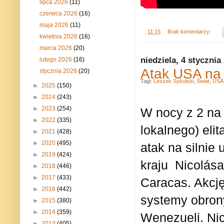
lipca 2026
(11)
czerwca 2026
(16)
maja 2026
(11)
.
11:15
Brak komentarzy:
kwietnia 2026
(16)
marca 2026
(20)
niedziela, 4 stycznia
lutego 2026
(16)
Atak USA na
stycznia 2026
(20)
Tagi:
Leszek Sykulski
,
Świat
,
USA
►
2025
(150)
►
2024
(243)
►
2023
(254)
W nocy z 2 na 
►
2022
(335)
lokalnego) eli
►
2021
(428)
►
2020
(495)
atak na silnie
►
2019
(424)
kraju
Nicolás
►
2018
(446)
►
2017
(433)
Caracas. Akcję
►
2016
(442)
systemy obrony
►
2015
(380)
►
2014
(359)
Wenezueli.
Nic
►
2013
(405)