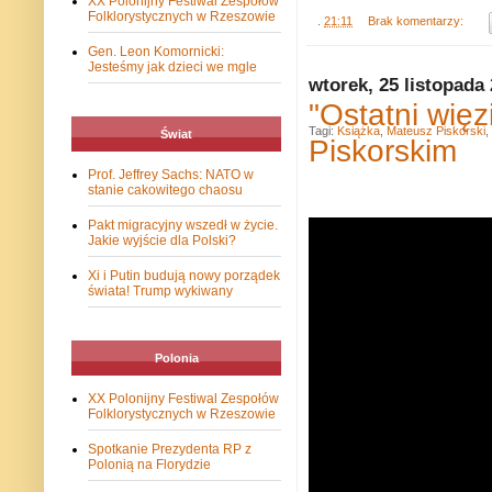
XX Polonijny Festiwal Zespołów
Folklorystycznych w Rzeszowie
.
21:11
Brak komentarzy:
Gen. Leon Komornicki:
Jesteśmy jak dzieci we mgle
wtorek, 25 listopada
"Ostatni wię
Tagi:
Książka
,
Mateusz Piskorski
,
Świat
Piskorskim
Prof. Jeffrey Sachs: NATO w
stanie cakowitego chaosu
Pakt migracyjny wszedł w życie.
Jakie wyjście dla Polski?
Xi i Putin budują nowy porządek
świata! Trump wykiwany
Polonia
XX Polonijny Festiwal Zespołów
Folklorystycznych w Rzeszowie
Spotkanie Prezydenta RP z
Polonią na Florydzie