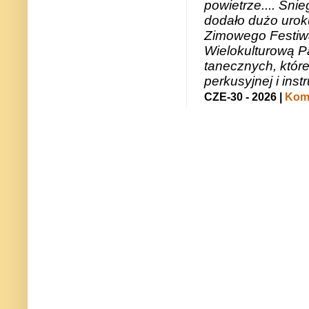
powietrze.... Śni
dodało dużo uroku
Zimowego Festiwal
Wielokulturową P
tanecznych, któr
perkusyjnej i in
CZE-30 - 2026 |
Kome