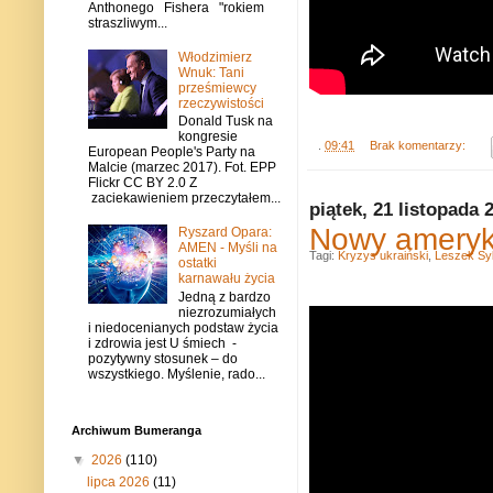
Anthonego Fishera "rokiem
straszliwym...
Włodzimierz
Wnuk: Tani
prześmiewcy
rzeczywistości
Donald Tusk na
kongresie
.
09:41
Brak komentarzy:
European People's Party na
Malcie (marzec 2017). Fot. EPP
Flickr CC BY 2.0 Z
zaciekawieniem przeczytałem...
piątek, 21 listopada 
Nowy ameryka
Ryszard Opara:
AMEN - Myśli na
Tagi:
Kryzys ukraiński
,
Leszek Sy
ostatki
karnawału życia
Jedną z bardzo
niezrozumiałych
i niedocenianych podstaw życia
i zdrowia jest U śmiech -
pozytywny stosunek – do
wszystkiego. Myślenie, rado...
Archiwum Bumeranga
▼
2026
(110)
lipca 2026
(11)