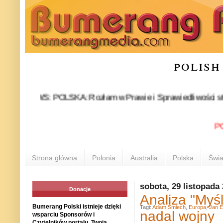
polish
NEWS: POLSKA: Rozłam w Prawie i Sprawiedliwości stał się fa
POLON
Strona główna
Polonia
Australia
Polska
Świa
sobota, 29 listopada
Donacje
Analiza "Myśl
Bumerang Polski istnieje dzięki
Tagi:
Adam Śmiech
,
Europa
,
Jan E
nadal wojny
wsparciu Sponsorów i
Czytelników portalu. Twoja