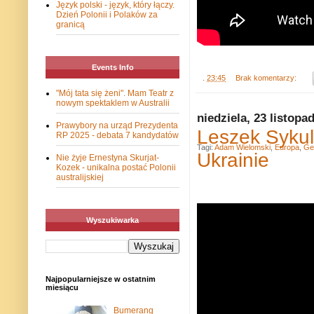
Język polski - język, który łączy.
Dzień Polonii i Polaków za
granicą
Events Info
.
23:45
Brak komentarzy:
"Mój tata się żeni". Mam Teatr z
nowym spektaklem w Australii
niedziela, 23 listopa
Prawybory na urząd Prezydenta
Leszek Sykul
RP 2025 - debata 7 kandydatów
Tagi:
Adam Wielomski
,
Europa
,
Ge
Ukrainie
Nie żyje Ernestyna Skurjat-
Kozek - unikalna postać Polonii
australijskiej
Wyszukiwarka
Najpopularniejsze w ostatnim
miesiącu
Bumerang