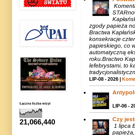
Komenta
STARnow
Kapłańsk
zgody papieża n
Bractwa Kapłańsk
konsekracje czte
papieskiego, co w
automatyczną eks
roku.Bractwo Ka
lefebrystami, to
tradycjonalistycz
LIP-08 - 2026 |
Komen
Antypols
Łączna liczba wizyt
LIP-06 - 2
Czy jes
21,066,440
1 lipca 
papieża,