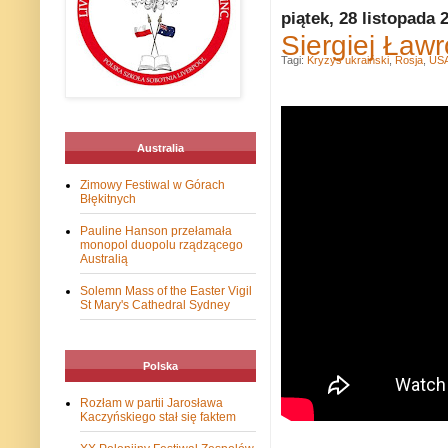
piątek, 28 listopada 
Siergiej Ław
Tagi:
Kryzys ukraiński
,
Rosja
,
US
Australia
Zimowy Festiwal w Górach
Błękitnych
Pauline Hanson przełamała
monopol duopolu rządzącego
Australią
Solemn Mass of the Easter Vigil
St Mary's Cathedral Sydney
Polska
Rozłam w partii Jarosława
Kaczyńskiego stał się faktem