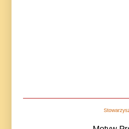
Stowarzys
Motyw Pr