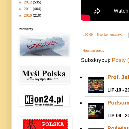
►
2012
(535)
►
2011
(464)
►
2010
(210)
Partnerzy
.
00:09
Brak komentarzy:
Nowsze posty
Subskrybuj:
Posty 
Prof. J
LIP-10 - 2
Podsum
LIP-09 - 2
Poświat