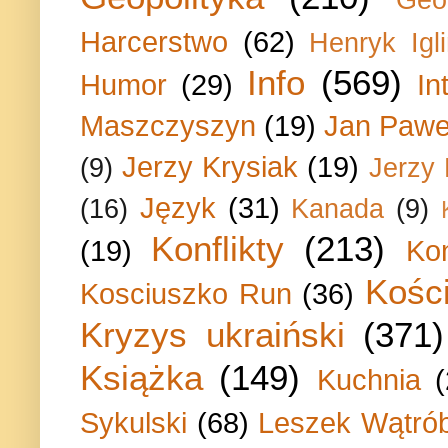
Harcerstwo
(62)
Henryk Igli
Info
(569)
Humor
(29)
In
Maszczyszyn
(19)
Jan Paweł
Jerzy Krysiak
(19)
(9)
Jerzy
Język
(31)
(16)
Kanada
(9)
Konflikty
(213)
(19)
Ko
Kości
Kosciuszko Run
(36)
Kryzys ukraiński
(371)
Książka
(149)
Kuchnia
Sykulski
(68)
Leszek Wątrób