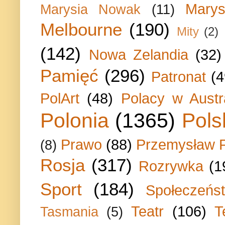
Marys
Marysia Nowak
(11)
Melbourne
(190)
Mity
(2)
(142)
Nowa Zelandia
(32)
Pamięć
(296)
Patronat
(4
PolArt
(48)
Polacy w Austra
Polonia
(1365)
Pols
Prawo
(88)
Przemysław P
(8)
Rosja
(317)
Rozrywka
(1
Sport
(184)
Społeczeńs
Teatr
(106)
T
Tasmania
(5)