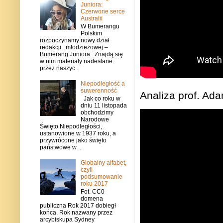
Juniora:
Czerwone serce
Australii
W Bumerangu
Polskim
rozpoczynamy nowy dział
redakcji młodzieżowej –
Bumerang Juniora . Znajdą się
w nim materiały nadesłane
przez naszyc...
Niepodległość a
suwerenność
Analiza prof. Ad
Jak co roku w
dniu 11 listopada
obchodzimy
Narodowe
Święto Niepodległości,
ustanowione w 1937 roku, a
przywrócone jako święto
państwowe w ...
Globalny alfabet,
czyli
podsumowanie
roku 2017
Fot. CC0
domena
publiczna Rok 2017 dobiegł
końca. Rok nazwany przez
arcybiskupa Sydney