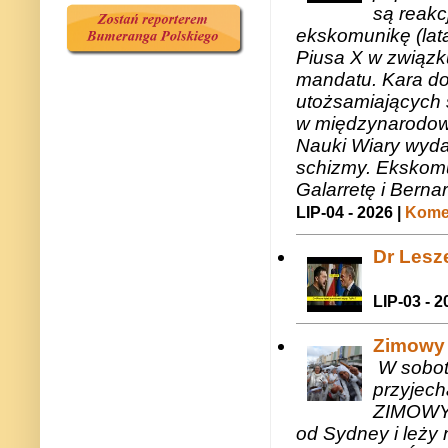
są reakc
ekskomunikę (lat
Piusa X w związk
mandatu. Kara do
utożsamiających 
w międzynarodow
Nauki Wiary wyda
schizmy. Ekskomu
Galarretę i Bernar
LIP-04 - 2026 |
Komen
Dr Lesze
LIP-03 - 2
Zimowy 
W sobotę
przyjech
ZIMOWY 
od Sydney i leży 