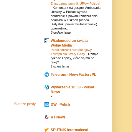
Zniszczony pomnik UPA w Polsce!
-
Komentarz na gorąco! Ambasada
Ukrainy w Polsce wyraża
oburzenie z powodu zniszczenia
pomnika w Liskach (osada
Białystok, powiat hrubieszowski)
upamiętnia...
6 godzin temu
Wiadomości ze świata –
Wolne Media
Izrael odrzucił plan pokojowy
Trumpa dla Strefy Gazy
-
Uznaje
tylko te zapisy, które są mu na
rękę?
1 dzień temu
Telegram - NewsFactoryPL
-
Wydarzenia 18:50 - Polsat
News
-
Starsze posty
DW - Polish
-
RT News
-
SPUTNIK International