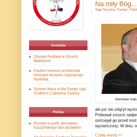
Na miły Bóg...
Tagi:
Muzyka
,
Pamięć
,
Pols
Australia
Zimowy Festiwal w Górach
Błękitnych
Pauline Hanson przełamała
monopol duopolu rządzącego
Australią
Solemn Mass of the Easter Vigil
St Mary's Cathedral Sydney
Stanisław Sojk
ale już nie zdążył wyst
Polska
Próbował zrzucić nadpr
ostrzegał go przed moż
Rozłam w partii Jarosława
wycieńczony. W dniu, w
Kaczyńskiego stał się faktem
Czytaj więcej >>