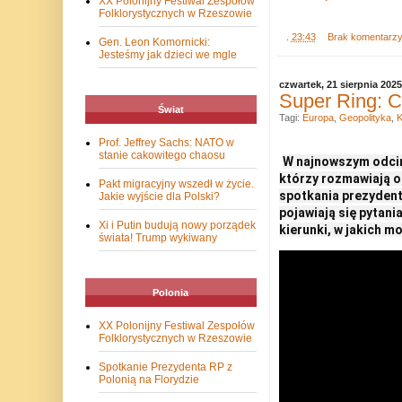
XX Polonijny Festiwal Zespołów
Folklorystycznych w Rzeszowie
.
23:43
Brak komentarz
Gen. Leon Komornicki:
Jesteśmy jak dzieci we mgle
czwartek, 21 sierpnia 2025
Super Ring: C
Świat
Tagi:
Europa
,
Geopolityka
,
K
Prof. Jeffrey Sachs: NATO w
stanie cakowitego chaosu
W najnowszym odcin
którzy rozmawiają o
Pakt migracyjny wszedł w życie.
spotkania prezydenta
Jakie wyjście dla Polski?
pojawiają się pytani
Xi i Putin budują nowy porządek
kierunki, w jakich m
świata! Trump wykiwany
Polonia
XX Polonijny Festiwal Zespołów
Folklorystycznych w Rzeszowie
Spotkanie Prezydenta RP z
Polonią na Florydzie