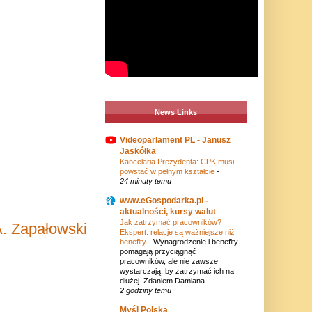
News Links
Videoparlament PL - Janusz
Jaskółka
Kancelaria Prezydenta: CPK musi
powstać w pełnym kształcie
-
24 minuty temu
www.eGospodarka.pl -
aktualności, kursy walut
Jak zatrzymać pracowników?
A. Zapałowski
Ekspert: relacje są ważniejsze niż
benefity
-
Wynagrodzenie i benefity
pomagają przyciągnąć
pracowników, ale nie zawsze
wystarczają, by zatrzymać ich na
dłużej. Zdaniem Damiana...
2 godziny temu
Myśl Polska