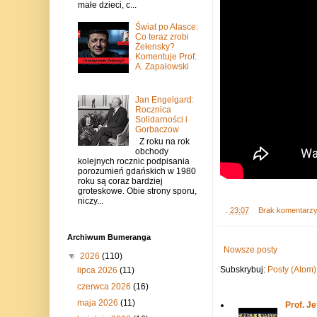
małe dzieci, c...
Świat po Alasce:
Co teraz zrobi
Żełensky?
Komentuje Prof.
A. Zapałowski
Jan Engelgard:
Rocznica
Solidarności i
Gorbaczow
Z roku na rok
obchody
kolejnych rocznic podpisania
porozumień gdańskich w 1980
roku są coraz bardziej
groteskowe. Obie strony sporu,
niczy...
.
23:07
Brak komentarz
Archiwum Bumeranga
Nowsze posty
▼
2026
(110)
Subskrybuj:
Posty (Atom)
lipca 2026
(11)
czerwca 2026
(16)
maja 2026
(11)
Prof. J