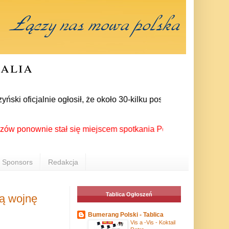
ralia
oficjalnie ogłosił, że około 30-kilku posłów zrezygnowało z c
ownie stał się miejscem spotkania Polonii z całego świata po
Sponsors
Redakcja
Tablica Ogłoszeń
ną wojnę
Bumerang Polski - Tablica
Vis a -Vis - Koktail