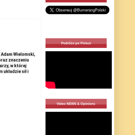
Podróże po Polsce
. Adam Wielomski,
oraz znaczeniu
rzy, w której
 układzie sił i
Video NEWS & Opinions