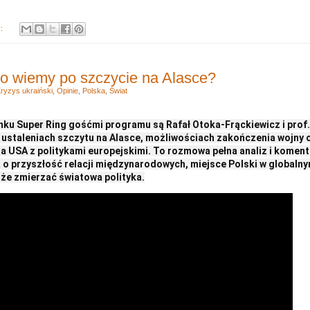
y:
o wiemy po szczycie na Alasce?
ryzys ukraiński
,
Opinie
,
Polska
,
Świat
ku Super Ring gośćmi programu są Rafał Otoka-Frąckiewicz i prof
 ustaleniach szczytu na Alasce, możliwościach zakończenia wojny 
 USA z politykami europejskimi. To rozmowa pełna analiz i komenta
a o przyszłość relacji międzynarodowych, miejsce Polski w globalnym
oże zmierzać światowa polityka.