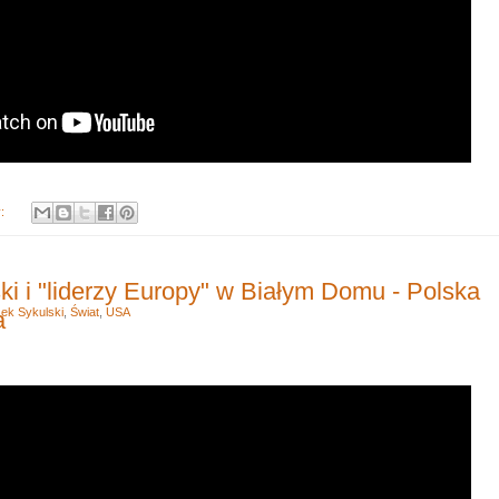
y:
ki i "liderzy Europy" w Białym Domu - Polska
ek Sykulski
,
Świat
,
USA
a