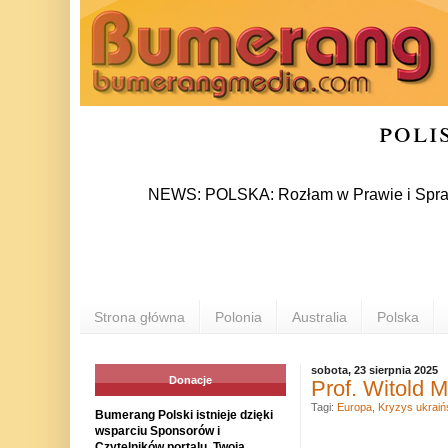
poli
NEWS: POLSKA: Rozłam w Prawie i Sprawiedliwośc
Strona główna
Polonia
Australia
Polska
sobota, 23 sierpnia 2025
Donacje
Prof. Witold 
Tagi:
Europa
,
Kryzys ukraiń
Bumerang Polski istnieje dzięki
wsparciu Sponsorów i
Czytelników portalu. Twoja