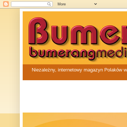
Niezależny, internetowy magazyn Polaków w Au