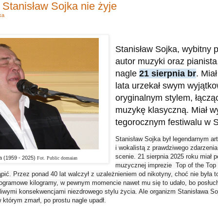
 Stanisław Sojka nie żyje
ka
Stanisław Sojka, wybitny p
autor muzyki oraz pianista
nagle
21 sierpnia br
. Miał
lata urzekał swym wyjątk
oryginalnym stylem, łącząc
muzykę klasyczną. Miał w
tegorocznym festiwalu w 
Stanisław Sojka był legendarnym a
i wokalistą z prawdziwego zdarzenia,
scenie. 21 sierpnia 2025 roku miał p
a (1959 - 2025)
Fot. Public domaian
muzycznej imprezie Top of the Top 
ąpić. Przez ponad 40 lat walczył z uzależnieniem od nikotyny, choć nie była t
ogramowe kilogramy, w pewnym momencie nawet mu się to udało, bo posłucha
liwymi konsekwencjami niezdrowego stylu życia. Ale organizm Stanisława Soj
 którym zmarł, po prostu nagle upadł.