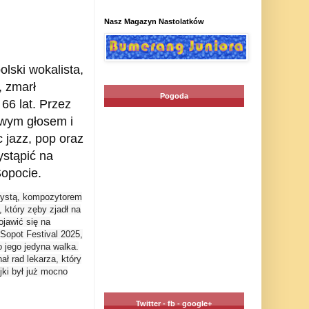
Nasz Magazyn Nastolatków
olski wokalista,
, zmarł
Pogoda
 66 lat. Przez
owym głosem i
 jazz, pop oraz
ystąpić na
Sopocie.
rtystą, kompozytorem
 który zęby zjadł na
ojawić się na
Sopot Festival 2025,
o jego jedyna walka.
ł rad lekarza, który
ki był już mocno
Twitter - fb - google+