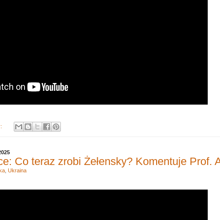
y:
2025
ce: Co teraz zrobi Żełensky? Komentuje Prof. 
ka
,
Ukraina