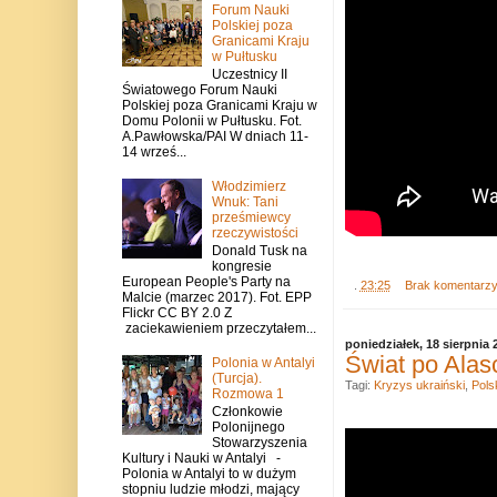
Forum Nauki
Polskiej poza
Granicami Kraju
w Pułtusku
Uczestnicy II
Światowego Forum Nauki
Polskiej poza Granicami Kraju w
Domu Polonii w Pułtusku. Fot.
A.Pawłowska/PAI W dniach 11-
14 wrześ...
Włodzimierz
Wnuk: Tani
prześmiewcy
rzeczywistości
Donald Tusk na
kongresie
European People's Party na
.
23:25
Brak komentarz
Malcie (marzec 2017). Fot. EPP
Flickr CC BY 2.0 Z
zaciekawieniem przeczytałem...
poniedziałek, 18 sierpnia 
Świat po Alas
Polonia w Antalyi
(Turcja).
Tagi:
Kryzys ukraiński
,
Pols
Rozmowa 1
Członkowie
Polonijnego
Stowarzyszenia
Kultury i Nauki w Antalyi -
Polonia w Antalyi to w dużym
stopniu ludzie młodzi, mający