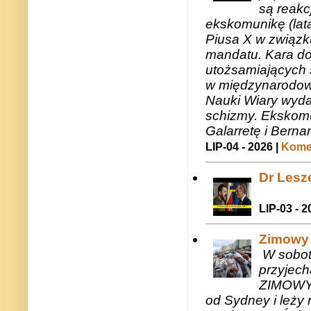
są reakc
ekskomunikę (lat
Piusa X w związk
mandatu. Kara do
utożsamiających 
w międzynarodow
Nauki Wiary wyda
schizmy. Ekskomu
Galarretę i Bernar
LIP-04 - 2026 |
Komen
Dr Lesze
LIP-03 - 2
Zimowy 
W sobotę
przyjech
ZIMOWY 
od Sydney i leży 