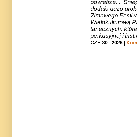
powietrze.... Śni
dodało dużo uroku
Zimowego Festiwal
Wielokulturową P
tanecznych, któr
perkusyjnej i in
CZE-30 - 2026 |
Kome