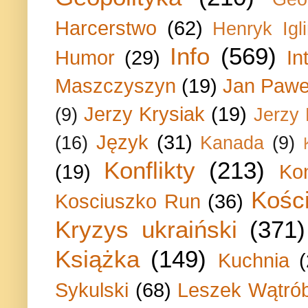
Harcerstwo
(62)
Henryk Igli
Info
(569)
Humor
(29)
In
Maszczyszyn
(19)
Jan Paweł
Jerzy Krysiak
(19)
(9)
Jerzy
Język
(31)
(16)
Kanada
(9)
Konflikty
(213)
(19)
Ko
Kości
Kosciuszko Run
(36)
Kryzys ukraiński
(371)
Książka
(149)
Kuchnia
Sykulski
(68)
Leszek Wątrób