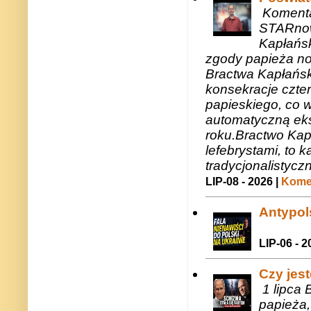
Komenta
STARnow
Kapłańsk
zgody papieża n
Bractwa Kapłańsk
konsekracje czte
papieskiego, co w
automatyczną eks
roku.Bractwo Ka
lefebrystami, to
tradycjonalistycz
LIP-08 - 2026 |
Komen
Antypols
LIP-06 - 2
Czy jes
1 lipca 
papieża,