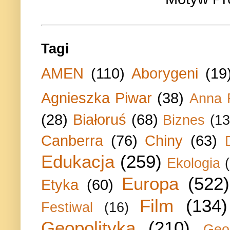
Tagi
AMEN
(110)
Aborygeni
(19
Agnieszka Piwar
(38)
Anna 
(28)
Białoruś
(68)
Biznes
(13
Canberra
(76)
Chiny
(63)
Edukacja
(259)
Ekologia
Europa
(522)
Etyka
(60)
Film
(134)
Festiwal
(16)
Geopolityka
(210)
Geo