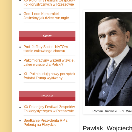
XX Polonijny Festiwal Zespołów
Folklorystycznych w Rzeszowie
Gen. Leon Komornicki:
Jesteśmy jak dzieci we mgle
Świat
Prof. Jeffrey Sachs: NATO w
stanie cakowitego chaosu
Pakt migracyjny wszedł w życie.
Jakie wyjście dla Polski?
Xi i Putin budują nowy porządek
świata! Trump wykiwany
Polonia
XX Polonijny Festiwal Zespołów
Folklorystycznych w Rzeszowie
Roman Dmowski . Fot. Wik
Spotkanie Prezydenta RP z
Polonią na Florydzie
Pawlak, Wojciech