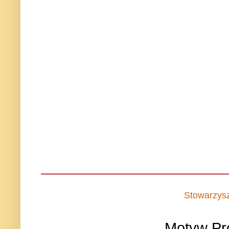
Stowarzys
Motyw Pr