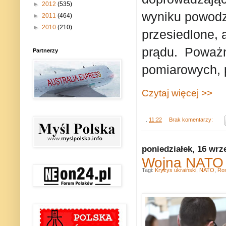
►
2012
(535)
wyniku powodzi
►
2011
(464)
►
2010
(210)
przesiedlone, 
prądu. Poważn
Partnerzy
pomiarowych, 
Czytaj więcej >>
.
11:22
Brak komentarzy:
poniedziałek, 16 wrz
Wojna NATO z
Tagi:
Kryzys ukraiński
,
NATO
,
Ros