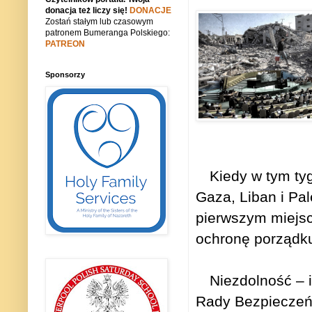
donacja też liczy się!
DONACJE
Zostań stałym lub czasowym
patronem Bumeranga Polskiego:
PATREON
Sponsorzy
Kiedy w tym ty
Gaza, Liban i Pal
pierwszym miejsc
ochronę porządku
Niezdolność – 
Rady Bezpieczeń