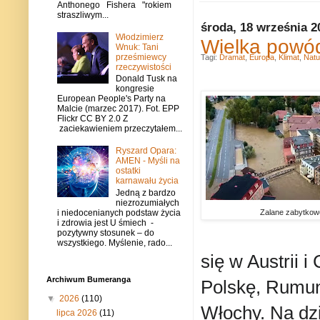
Anthonego Fishera "rokiem
straszliwym...
środa, 18 września 2
Włodzimierz
Wielka powód
Wnuk: Tani
prześmiewcy
Tagi:
Dramat
,
Europa
,
Klimat
,
Natu
rzeczywistości
Donald Tusk na
kongresie
European People's Party na
Malcie (marzec 2017). Fot. EPP
Flickr CC BY 2.0 Z
zaciekawieniem przeczytałem...
Ryszard Opara:
AMEN - Myśli na
ostatki
karnawału życia
Jedną z bardzo
niezrozumiałych
i niedocenianych podstaw życia
Zalane zabytkowe
i zdrowia jest U śmiech -
pozytywny stosunek – do
wszystkiego. Myślenie, rado...
się w Austrii 
Archiwum Bumeranga
Polskę, Rumuni
▼
2026
(110)
Włochy. Na dzi
lipca 2026
(11)