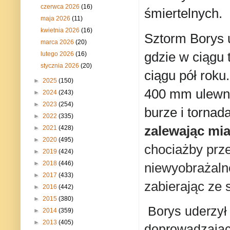
czerwca 2026
(16)
śmiertelnych.
maja 2026
(11)
kwietnia 2026
(16)
Sztorm Borys 
marca 2026
(20)
gdzie w ciągu 
lutego 2026
(16)
stycznia 2026
(20)
ciągu pół rok
►
2025
(150)
400 mm ulewny
►
2024
(243)
►
2023
(254)
burze i tornad
►
2022
(335)
zalewając mia
►
2021
(428)
►
2020
(495)
chociażby prze
►
2019
(424)
►
2018
(446)
niewyobrażaln
►
2017
(433)
zabierając ze 
►
2016
(442)
►
2015
(380)
Borys uderzy
►
2014
(359)
►
2013
(405)
doprowadzając