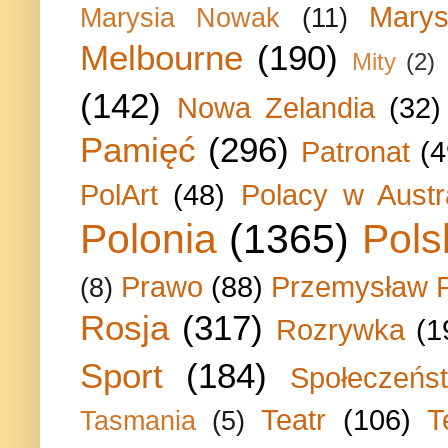
Marys
Marysia Nowak
(11)
Melbourne
(190)
Mity
(2)
(142)
Nowa Zelandia
(32)
Pamięć
(296)
Patronat
(4
PolArt
(48)
Polacy w Austra
Polonia
(1365)
Pols
Prawo
(88)
Przemysław P
(8)
Rosja
(317)
Rozrywka
(1
Sport
(184)
Społeczeńs
Teatr
(106)
T
Tasmania
(5)