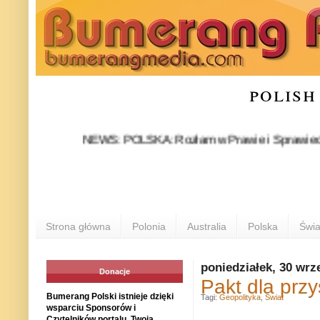
polish
NEWS: POLSKA: Rozłam w Prawie i Sprawiedliwości st
Strona główna
Polonia
Australia
Polska
Świa
poniedziałek, 30 wrz
Donacje
Pakt dla przy
Bumerang Polski istnieje dzięki
Tagi:
Geopolityka
,
Świat
wsparciu Sponsorów i
Czytelników portalu. Twoja