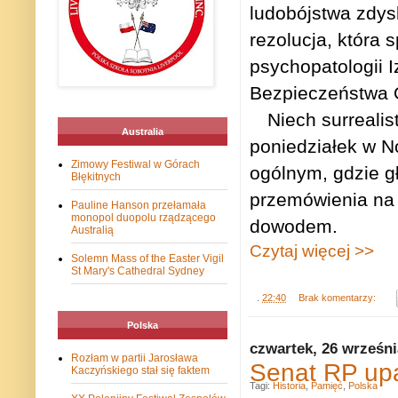
ludobójstwa zdy
rezolucja, która
psychopatologii I
Bezpieczeństwa
Niech surrealis
Australia
poniedziałek w 
Zimowy Festiwal w Górach
ogólnym, gdzie g
Błękitnych
przemówienia na
Pauline Hanson przełamała
monopol duopolu rządzącego
dowodem.
Australią
Czytaj więcej >>
Solemn Mass of the Easter Vigil
St Mary's Cathedral Sydney
.
22:40
Brak komentarzy:
Polska
czwartek, 26 wrześni
Rozłam w partii Jarosława
Senat RP up
Kaczyńskiego stał się faktem
Tagi:
Historia
,
Pamięć
,
Polska