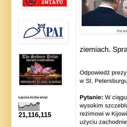
Fot. kr
ziemiach.
Spra
Odpowiedź prezyd
w St. Petersburgu
Pytanie:
W ciągu 
Łączna liczba wizyt
wysokim szczeblu
reżimowi w Kijow
21,116,115
użyciu zachodniej