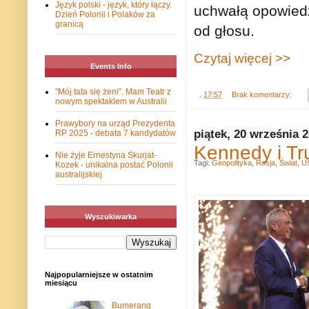
Język polski - język, który łączy.
uchwałą opowiedz
Dzień Polonii i Polaków za
granicą
od głosu.
Czytaj więcej >>
Events Info
"Mój tata się żeni". Mam Teatr z
.
17:57
Brak komentarzy:
nowym spektaklem w Australii
Prawybory na urząd Prezydenta
piątek, 20 września 
RP 2025 - debata 7 kandydatów
Kennedy i Tr
Nie żyje Ernestyna Skurjat-
Tagi:
Geopolityka
,
Rosja
,
Świat
,
U
Kozek - unikalna postać Polonii
australijskiej
Wyszukiwarka
Najpopularniejsze w ostatnim
miesiącu
Bumerang