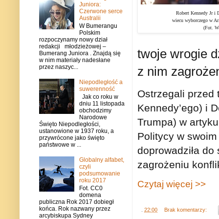
Juniora:
Czerwone serce
Robert Kennedy Jr i 
Australii
wiecu wyborczego w Ari
W Bumerangu
(Fot. Wi
Polskim
rozpoczynamy nowy dział
redakcji młodzieżowej –
twoje wrogie d
Bumerang Juniora . Znajdą się
w nim materiały nadesłane
przez naszyc...
z nim zagrożen
Niepodległość a
suwerenność
Ostrzegali przed
Jak co roku w
dniu 11 listopada
Kennedy’ego) i D
obchodzimy
Narodowe
Trumpa) w artyku
Święto Niepodległości,
ustanowione w 1937 roku, a
Politycy w swoim
przywrócone jako święto
państwowe w ...
doprowadziła do 
Globalny alfabet,
zagrożeniu konfl
czyli
podsumowanie
roku 2017
Czytaj więcej >>
Fot. CC0
domena
publiczna Rok 2017 dobiegł
końca. Rok nazwany przez
.
22:00
Brak komentarzy:
arcybiskupa Sydney