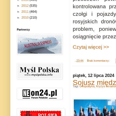
kontrolowana pr
►
2012
(535)
►
2011
(464)
czołgi i pojaz
►
2010
(210)
rosyjskich dron
problem, poniew
Partnerzy
osiągnięcie przez
Czytaj więcej >>
.
23:44
Brak komentarzy:
piątek, 12 lipca 2024
Sojusz międz
Tagi:
Geopolityka
,
Kryzys ukraińsk