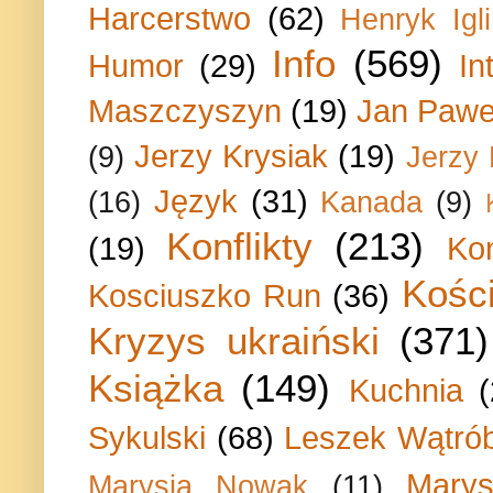
Harcerstwo
(62)
Henryk Igli
Info
(569)
Humor
(29)
In
Maszczyszyn
(19)
Jan Paweł
Jerzy Krysiak
(19)
(9)
Jerzy
Język
(31)
(16)
Kanada
(9)
Konflikty
(213)
(19)
Ko
Kości
Kosciuszko Run
(36)
Kryzys ukraiński
(371)
Książka
(149)
Kuchnia
Sykulski
(68)
Leszek Wątrób
Marys
Marysia Nowak
(11)