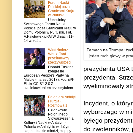
Forum Nauki
Polskiej poza
Granicami Kraju
w Pułtusku
Uczestnicy II
Światowego Forum Nauki
Polskiej poza Granicami Kraju w
Domu Polonii w Pułtusku. Fot.
A.Pawłowska/PAI W dniach 11-
14 wrześ...
Zamach na Trumpa: życi
Włodzimierz
Wnuk: Tani
jeden ruch głowy w pra
prześmiewcy
rzeczywistości
Donald Tusk na
prezydenta USA 
kongresie
European People's Party na
prezydenta. Strze
Malcie (marzec 2017). Fot. EPP
Flickr CC BY 2.0 Z
wyeliminowały st
zaciekawieniem przeczytałem...
Polonia w Antalyi
(Turcja).
Incydent, o któr
Rozmowa 1
Członkowie
wyborczego w mie
Polonijnego
Stowarzyszenia
byłego prezydenta
Kultury i Nauki w Antalyi -
Polonia w Antalyi to w dużym
do zwolenników, 
stopniu ludzie młodzi, mający