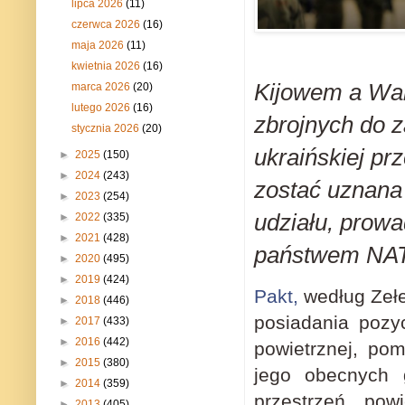
lipca 2026
(11)
czerwca 2026
(16)
maja 2026
(11)
kwietnia 2026
(16)
Kijowem a War
marca 2026
(20)
lutego 2026
(16)
zbrojnych do z
stycznia 2026
(20)
ukraińskiej pr
►
2025
(150)
►
2024
(243)
zostać uznana
►
2023
(254)
udziału, prowa
►
2022
(335)
►
2021
(428)
państwem NA
►
2020
(495)
►
2019
(424)
Pakt,
według Zełe
►
2018
(446)
posiadania pozyc
►
2017
(433)
►
2016
(442)
powietrznej, po
►
2015
(380)
jego obecnych g
►
2014
(359)
przestrzeń powi
►
2013
(405)