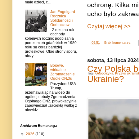
małe dzieci, c...
ochronę. Kilka mi
Jan Engelgard:
ucho było zakrwaw
Rocznica
Solidarności i
Gorbaczow
Czytaj więcej >>
Z roku na rok
obchody
kolejnych rocznic podpisania
.
09:51
Brak komentarzy:
porozumień gdańskich w 1980
roku są coraz bardziej
groteskowe. Obie strony sporu,
niczy...
sobota, 13 lipca 2024
Bojowe,
Czy Polska b
wirtualne
Tagi:
Geopolityka
,
Kryzys ukraińsk
Zgromadzenie
Ukrainie?
Ogóle ONZtu
Prezydent USA
Trump,
przemawiając na wideo do
ogólnej debaty Zgromadzenia
Ogólnego ONZ, prowokacyjnie
zapowiedział „zaciekłą walkę z
niewidz...
Archiwum Bumeranga
▼
2026
(110)