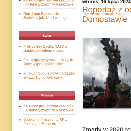
XX Polonijny Festiwal Zespołów
wtorek, 16 lipca 2024
Folklorystycznych w Rzeszowie
Reportaż z o
Gen. Leon Komornicki:
Tagi:
Historia
,
Pamięć
,
Polska
Domostawie
Jesteśmy jak dzieci we mgle
Świat
Prof. Jeffrey Sachs: NATO w
stanie cakowitego chaosu
Pakt migracyjny wszedł w życie.
Jakie wyjście dla Polski?
Xi i Putin budują nowy porządek
świata! Trump wykiwany
Polonia
XX Polonijny Festiwal Zespołów
Folklorystycznych w Rzeszowie
Spotkanie Prezydenta RP z
Polonią na Florydzie
Zmarły w 2020 ro