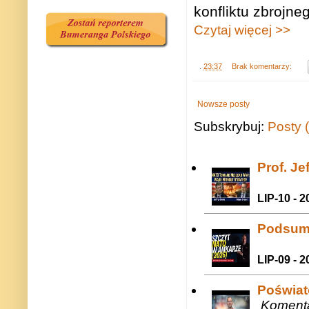
konfliktu zbrojn
Czytaj więcej >>
.
23:37
Brak komentarzy:
Nowsze posty
Subskrybuj:
Posty 
Prof. J
LIP-10 - 2
Podsum
LIP-09 - 2
Poświat
Komenta