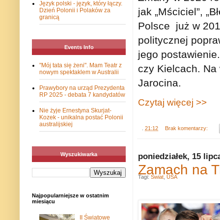
Język polski - język, który łączy.
jak „Mściciel”, „
Dzień Polonii i Polaków za
granicą
Polsce już w 201
politycznej popra
Events Info
jego postawienie
"Mój tata się żeni". Mam Teatr z
czy Kielcach. Na
nowym spektaklem w Australii
Jarocina.
Prawybory na urząd Prezydenta
RP 2025 - debata 7 kandydatów
Czytaj więcej >>
Nie żyje Ernestyna Skurjat-
Kozek - unikalna postać Polonii
australijskiej
.
21:12
Brak komentarzy:
Wyszukiwarka
poniedziałek, 15 lipc
Zamach na 
Tagi:
Świat
,
USA
Najpopularniejsze w ostatnim
miesiącu
II Światowe