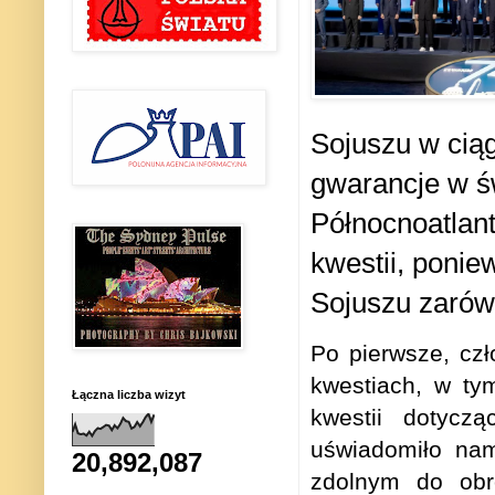
Sojuszu w ciąg
gwarancje w św
Północnoatlant
kwestii, ponie
Sojuszu zarówn
Po pierwsze, cz
kwestiach, w ty
Łączna liczba wizyt
kwestii dotycz
uświadomiło na
20,892,087
zdolnym do obr