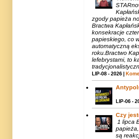
STARnow
Kapłańsk
zgody papieża n
Bractwa Kapłańsk
konsekracje czte
papieskiego, co w
automatyczną eks
roku.Bractwo Ka
lefebrystami, to
tradycjonalistycz
LIP-08 - 2026 |
Komen
Antypols
LIP-06 - 2
Czy jes
1 lipca 
papieża,
są reakc