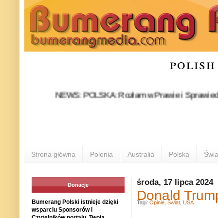
polish
NEWS: POLSKA: Rozłam w Prawie i Sprawiedliwości sta
Strona główna
Polonia
Australia
Polska
Świa
środa, 17 lipca 2024
Donacje
Donald Trump
Bumerang Polski istnieje dzięki
Tagi:
Opinie
,
Świat
,
USA
wsparciu Sponsorów i
Czytelników portalu. Twoja