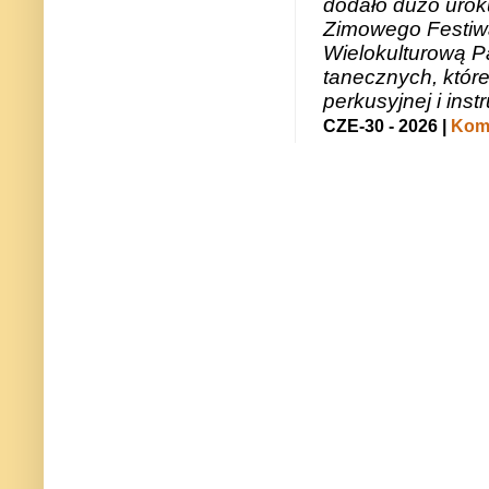
dodało dużo uroku
Zimowego Festiwal
Wielokulturową P
tanecznych, któr
perkusyjnej i in
CZE-30 - 2026 |
Kome