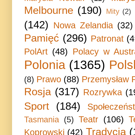
Melbourne
(190)
Mity
(2)
(142)
Nowa Zelandia
(32)
Pamięć
(296)
Patronat
(4
PolArt
(48)
Polacy w Austra
Polonia
(1365)
Pols
Prawo
(88)
Przemysław P
(8)
Rosja
(317)
Rozrywka
(1
Sport
(184)
Społeczeńs
Teatr
(106)
T
Tasmania
(5)
Tradycja
(
Koprowski
(42)