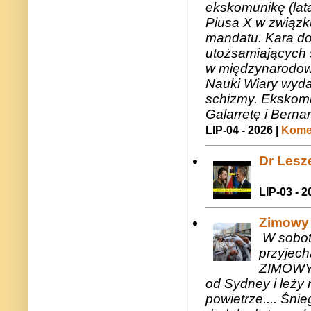
ekskomunikę (lat
Piusa X w związk
mandatu. Kara do
utożsamiających 
w międzynarodow
Nauki Wiary wyda
schizmy. Ekskomu
Galarretę i Bernar
LIP-04 - 2026 |
Komen
Dr Lesze
LIP-03 - 2
Zimowy 
W sobotę
przyjech
ZIMOWY 
od Sydney i leży 
powietrze.... Śni