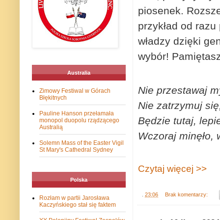
piosenek. Rozsze
przykład od razu 
władzy dzięki ge
wybór! Pamiętasz
Australia
Nie przestawaj my
Zimowy Festiwal w Górach
Błękitnych
Nie zatrzymuj się
Pauline Hanson przełamała
Będzie tutaj, lepi
monopol duopolu rządzącego
Australią
Wczoraj minęło, w
Solemn Mass of the Easter Vigil
St Mary's Cathedral Sydney
Czytaj więcej >>
Polska
.
23:06
Brak komentarzy:
Rozłam w partii Jarosława
Kaczyńskiego stał się faktem