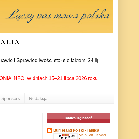
ralia
prawiedliwości stał się faktem. 24 lipca prezes partii Jarosł
 INFO: W dniach 15–21 lipca 2026 roku Rzeszów ponownie stał s
Sponsors
Redakcja
Tablica Ogłoszeń
Bumerang Polski - Tablica
Vis a -Vis - Koktail