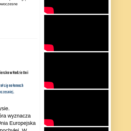
nowoczesne
ierska w Radzie Unii
zał się na łamach
czesniej.
sie.
tóra wyznacza
Unia Europejska
 pochyłej. W