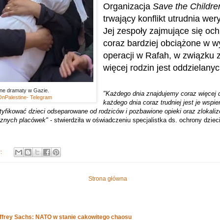
Organizacja
Save the Childre
trwający konflikt utrudnia wery
Jej zespoły zajmujące się och
coraz bardziej obciążone w wy
operacji w Rafah, w związku 
więcej rodzin jest oddzielanyc
ne dramaty w Gazie.
"Każdego dnia znajdujemy coraz więcej dz
nPalestine- Telegram
każdego dnia coraz trudniej jest je wspi
tyfikować dzieci odseparowane od rodziców i pozbawione opieki oraz zlokaliz
cznych placówek"
- stwierdziła w oświadczeniu specjalistka ds. ochrony dzieci
y:
Strona główna
effrey Sachs: NATO w stanie cakowitego chaosu