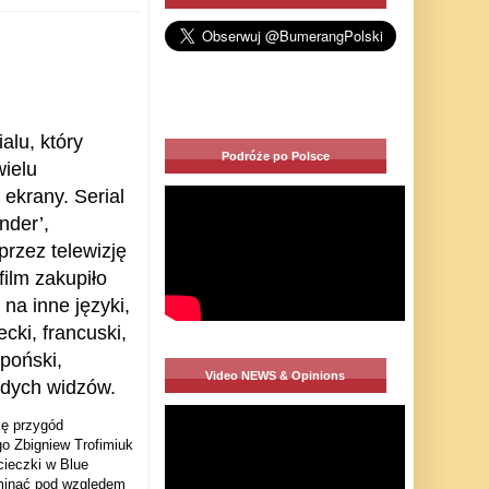
ialu, który
Podróże po Polsce
wielu
 ekrany. Serial
nder’,
przez telewizję
film zakupiło
na inne języki,
ecki, francuski,
apoński,
Video NEWS & Opinions
łodych widzów
.
ię przygód
go Zbigniew Trofimiuk
cieczki w Blue
ominać pod względem