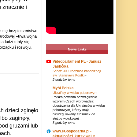
 znacznie i
e się bezpieczeństwo
arodowej –trwa wojna
a ludzi stały się
orządku i rozwoju.
News Links
Videoparlament PL - Janusz
Jaskółka
Senat: 300. rocznica kanonizacji
św. Stanisława Kostki
-
2 godziny temu
Myśl Polska
Ukraińcy w wieku poborowym
-
Polska powinna bezwzględnie
wzorem Czech wprowadzić
obostrzenia dla Ukraińców w wieku
h dzieci zginęło
poborowym, którzy mają
nieuregulowany stosunek do
l
bo zaginęły,
służby wojskowej....
3 godziny temu
pod gruzami lub
www.eGospodarka.pl -
ach.
aktualności, kursy walut