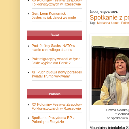
XX Polonijny Festiwal Zespołów
Folklorystycznych w Rzeszowie
środa, 3 lipca 2024
Gen. Leon Komornicki:
Spotkanie z po
Jesteśmy jak dzieci we mgle
Tagi:
Marianna Łacek
,
Polon
Świat
Prof. Jeffrey Sachs: NATO w
stanie cakowitego chaosu
Pakt migracyjny wszedł w życie.
Jakie wyjście dla Polski?
Xi i Putin budują nowy porządek
świata! Trump wykiwany
Polonia
XX Polonijny Festiwal Zespołów
Folklorystycznych w Rzeszowie
Dawna aktorka po
"Spellbind
Spotkanie Prezydenta RP z
na spotkaniu w
Polonią na Florydzie
Mountains (niedaleko S