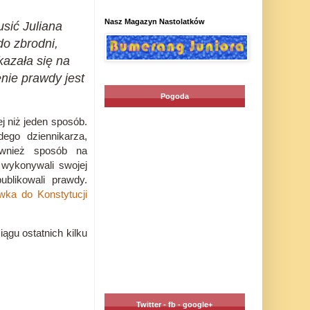
Nasz Magazyn Nastolatków
sić Juliana
do zbrodni,
kazała się na
nie prawdy jest
Pogoda
j niż jeden sposób.
ego dziennikarza,
ównież sposób na
 wykonywali swojej
ublikowali prawdy.
wka do Konstytucji
ągu ostatnich kilku
Twitter - fb - google+