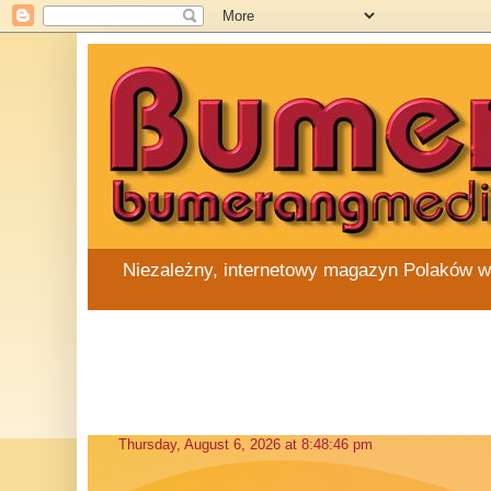
Niezależny, internetowy magazyn Polaków w Au