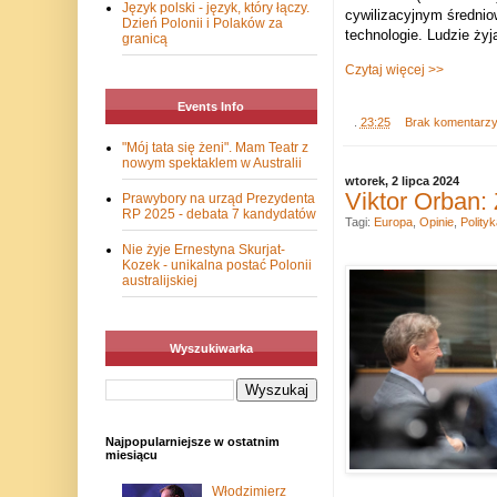
Język polski - język, który łączy.
cywilizacyjnym średnio
Dzień Polonii i Polaków za
technologie. Ludzie ży
granicą
Czytaj więcej >>
Events Info
.
23:25
Brak komentarz
"Mój tata się żeni". Mam Teatr z
nowym spektaklem w Australii
wtorek, 2 lipca 2024
Viktor Orban:
Prawybory na urząd Prezydenta
RP 2025 - debata 7 kandydatów
Tagi:
Europa
,
Opinie
,
Polityk
Nie żyje Ernestyna Skurjat-
Kozek - unikalna postać Polonii
australijskiej
Wyszukiwarka
Najpopularniejsze w ostatnim
miesiącu
Włodzimierz