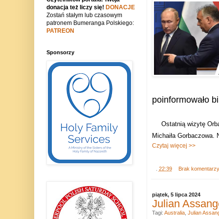
donacja też liczy się!
DONACJE
Zostań stałym lub czasowym
patronem Bumeranga Polskiego:
PATREON
Sponsorzy
poinformowało b
Ostatnią wizytę Orb
Michaiła Gorbaczowa. N
Czytaj więcej >>
.
22:39
Brak komentarz
piątek, 5 lipca 2024
Julian Assang
Tagi:
Australia
,
Julian Assan