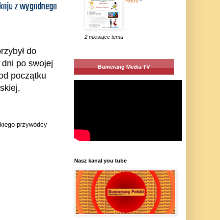
Retro
-
okoju z wygodnego
2 miesiące temu
rzybył do
 dni po swojej
Bumerang Media TV
 od początku
skiej,
eckiego przywódcy
Nasz kanał you tube