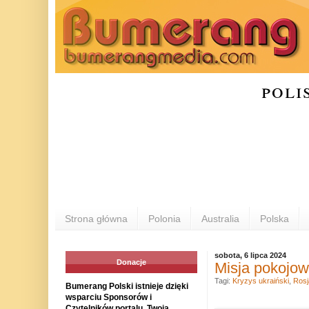
poli
Strona główna
Polonia
Australia
Polska
sobota, 6 lipca 2024
Donacje
Misja pokojow
Tagi:
Kryzys ukraiński
,
Rosj
Bumerang Polski istnieje dzięki
wsparciu Sponsorów i
Czytelników portalu. Twoja