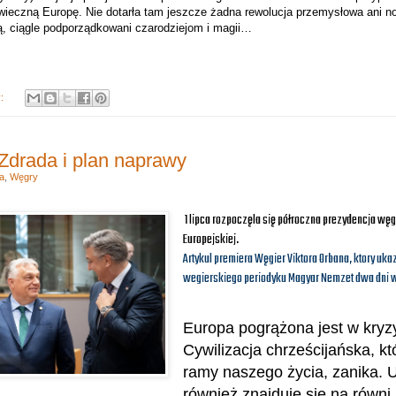
wieczną Europę. Nie dotarła tam jeszcze żadna rewolucja przemysłowa ani 
ją, ciągle podporządkowani czarodziejom i magii…
y:
 Zdrada i plan naprawy
a
,
Węgry
1 lipca rozpoczęla się półroczna prezydencja węg
Europejskiej.
Artykul premiera Węgier Viktora Orbana, ktory uka
wegierskiego periodyku
Magyar Nemzet dwa dni w
Europa pogrążona jest w kryzy
Cywilizacja chrześcijańska, k
ramy naszego życia, zanika. 
również znajduje się na równi