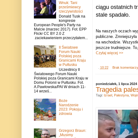
Wnuk: Tani
ciągu ostatnich 
prześmiewcy
rzeczywistości
stale spadało.
Donald Tusk na
kongresie
European People's Party na
Malcie (marzec 2017). Fot. EPP
Na naszych oczach wyp
Flickr CC BY 2.0 Z
publiczne. Zmniejszyła
zaciekawieniem przeczytałem...
na wschodzie. Wszystko 
II Światowe
jeszcze trudniejsze. To
Forum Nauki
Czytaj więcej >>
Polskiej poza
Granicami Kraju
w Pułtusku
.
10:22
Brak komentarz
Uczestnicy II
Światowego Forum Nauki
Polskiej poza Granicami Kraju w
Domu Polonii w Pułtusku. Fot.
poniedziałek, 1 lipca 2024
A.Pawłowska/PAI W dniach 11-
Tragedia pales
14 wrześ...
Tagi:
Izrael
,
Palestyna
,
Wojn
Boże
Narodzenie
2023: Pokoju i
zdrowia
Grzegorz Braun:
„Musimy