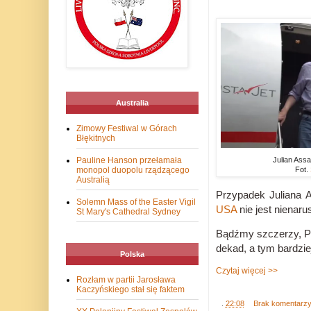
Australia
Zimowy Festiwal w Górach
Błękitnych
Pauline Hanson przełamała
Julian Assa
monopol duopolu rządzącego
Fot.
Australią
Przypadek Juliana 
Solemn Mass of the Easter Vigil
USA
nie jest nienaru
St Mary's Cathedral Sydney
Bądźmy szczerzy, Pie
dekad, a tym bardzie
Polska
Czytaj więcej >>
Rozłam w partii Jarosława
Kaczyńskiego stał się faktem
.
22:08
Brak komentarz