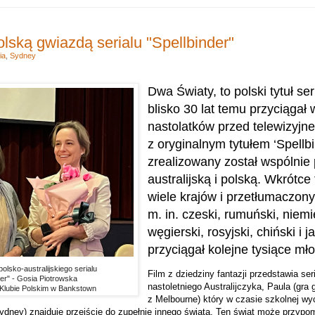
lską gwiazdą serialu "Spellbinder"
ia
,
Sydney
Dwa Światy, to polski tytuł ser
blisko 30 lat temu przyciągał 
nastolatków przed telewizyjne
z oryginalnym tytułem ‘Spellbi
zrealizowany został wspólnie 
australijską i polską. Wkrótce 
wiele krajów i przetłumaczony 
m. in. czeski, rumuński, niemi
węgierski, rosyjski, chiński i j
przyciągał kolejne tysiące m
lsko-australijskiego serialu
Film z dziedziny fantazji przedstawia ser
er" - Gosia Piotrowska
nastoletniego Australijczyka, Paula (gra 
 Klubie Polskim w Bankstown
z Melbourne) który w czasie szkolnej wy
ydney) znajduje przejście do zupełnie innego świata. Ten świat może przyp