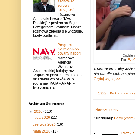
zachować
zdrowy
rozsądek”
Rozmowa
Agnieszki Piwar z "Myśli
Polskiej" z posłem na Sejm
Grzegorzem Braunem. Nasza
rozmowa zbiegła się w czasie,
kiedy padliśm...
Program
KATAMARAN –
otwarty nabór!
Codzien
Narodowa
Fot.
EyeO
Agencja
Wymiany
z partnerami, aby ziden
Akademickiej kolejny raz
nie ma dla nich bezpie
zaprasza polskie uczelnie do
Czytaj więcej >>
składania wniosków w p
rogramie KATAMARAN –
tworzenie i re...
.
10:25
Brak komentarz
Archiwum Bumeranga
Nowsze posty
▼
2026
(110)
lipca 2026
(11)
Subskrybuj:
Posty (Atom)
czerwca 2026
(16)
maja 2026
(11)
Prof. J