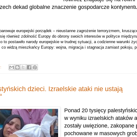
trzech dekad globalne znaczenie gospodarcze kontynentu
arowuje europejski porządek – nieustanne zagrożenie terroryzmem, krusząc
 się również zdolność Europy do obrony swoich interesów w polityce międzyn
to postawiło narody europejskie w trudnej sytuacji, a codzienne warunki życi
, co widzą mieszkańcy Europy: wojna, migracja i stagnacja zamiast pokoju, p
y:
tyńskich dzieci. Izraelskie ataki nie ustają
a
Ponad 20 tysięcy palestyńskic
w wyniku izraelskich ataków a
zostały uwięzione, zakopane 
pochowane w masowych grob