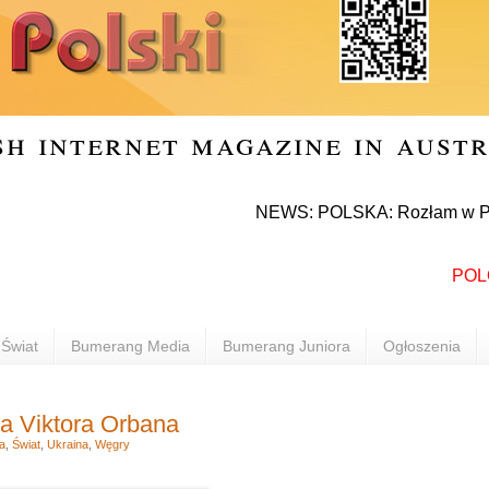
sh internet magazine in aust
NEWS: POLSKA: Rozłam w Prawie i S
POLONIA
Świat
Bumerang Media
Bumerang Juniora
Ogłoszenia
a Viktora Orbana
a
,
Świat
,
Ukraina
,
Węgry