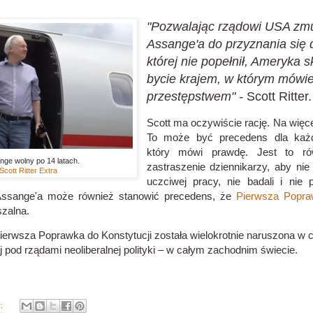
"Pozwalając rządowi USA zmu
Assange'a do przyznania się 
której nie popełnił, Ameryka s
bycie krajem, w którym mówie
przestępstwem" -
Scott Ritter.
Scott ma oczywiście rację. Na więce
To może być precedens dla każd
który mówi prawdę. Jest to r
nge wolny po 14 latach.
zastraszenie dziennikarzy, aby nie
Scott Ritter Extra
uczciwej pracy, nie badali i nie p
Assange'a może również stanowić precedens, że
Pierwsza Popra
szalna.
rwsza Poprawka do Konstytucji została wielokrotnie naruszona w ci
j pod rządami neoliberalnej polityki – w całym zachodnim świecie.
y: