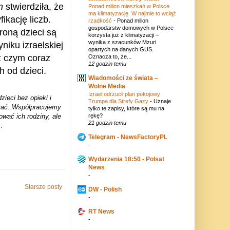
n
stwierdziła, że
Ponad milion mieszkań w Polsce
ma klimatyzację. W najmie to wciąż
fikację liczb.
rzadkość
-
Ponad milion
gospodarstw domowych w Polsce
roną dzieci są
korzysta już z klimatyzacji –
wynika z szacunków Mzuri
niku izraelskiej
opartych na danych GUS.
z czym coraz
Oznacza to, że...
12 godzin temu
h od dzieci.
Wiadomości ze świata –
Wolne Media
Izrael odrzucił plan pokojowy
ieci bez opieki i
Trumpa dla Strefy Gazy
-
Uznaje
erać. Współpracujemy
tylko te zapisy, które są mu na
ować ich rodziny, ale
rękę?
21 godzin temu
.
Telegram - NewsFactoryPL
-
Wydarzenia 18:50 - Polsat
News
-
Starsze posty
DW - Polish
-
RT News
-