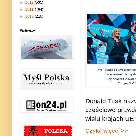
►
2012
(535)
►
2011
(464)
►
2010
(210)
Partnerzy
We Francji po wyborach do
zdecydowane zwycięstw
Zjednoczenie Narod
.
Fot. profil X
Donald Tusk nazw
częściowo prawdą
wielu krajach UE 
Czytaj więcej >>