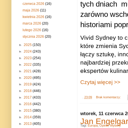
tych dniach
m
czerwca 2026
(16)
maja 2026
(11)
zarówno wschod
kwietnia 2026
(16)
historiami popr
marca 2026
(20)
lutego 2026
(16)
Vivid Sydney to c
stycznia 2026
(20)
które zmienia Sy
►
2025
(150)
►
2024
(243)
łączy sztukę, inn
►
2023
(254)
najbardziej przek
►
2022
(335)
ekspertów kulina
►
2021
(428)
►
2020
(495)
Czytaj więcej >>
►
2019
(424)
►
2018
(446)
►
2017
(433)
.
23:09
Brak komentarzy:
►
2016
(442)
►
2015
(380)
wtorek, 11 czerwca 2
►
2014
(359)
Jan Engelgar
►
2013
(405)
Tagi:
Europa
,
Opinie
,
Wybory