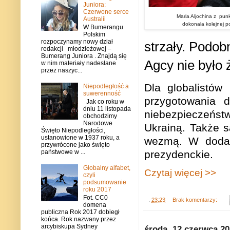
Juniora:
Czerwone serce
Maria Aljochina z pun
Australii
dokonala kolejnej po
W Bumerangu
Polskim
rozpoczynamy nowy dział
strzały. Podob
redakcji młodzieżowej –
Bumerang Juniora . Znajdą się
Agcy nie było 
w nim materiały nadesłane
przez naszyc...
Dla globalistów
Niepodległość a
suwerenność
przygotowania 
Jak co roku w
dniu 11 listopada
niebezpieczeństw
obchodzimy
Narodowe
Ukrainą. Także s
Święto Niepodległości,
ustanowione w 1937 roku, a
wezmą. W dodatk
przywrócone jako święto
prezydenckie.
państwowe w ...
Globalny alfabet,
Czytaj więcej >>
czyli
podsumowanie
roku 2017
Fot. CC0
.
23:23
Brak komentarzy:
domena
publiczna Rok 2017 dobiegł
końca. Rok nazwany przez
arcybiskupa Sydney
środa, 12 czerwca 2