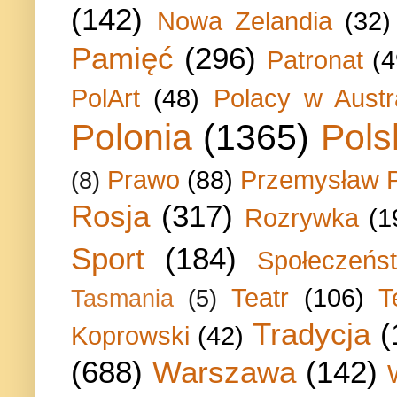
(142)
Nowa Zelandia
(32)
Pamięć
(296)
Patronat
(4
PolArt
(48)
Polacy w Austra
Polonia
(1365)
Pols
Prawo
(88)
Przemysław P
(8)
Rosja
(317)
Rozrywka
(1
Sport
(184)
Społeczeńs
Teatr
(106)
T
Tasmania
(5)
Tradycja
(
Koprowski
(42)
(688)
Warszawa
(142)