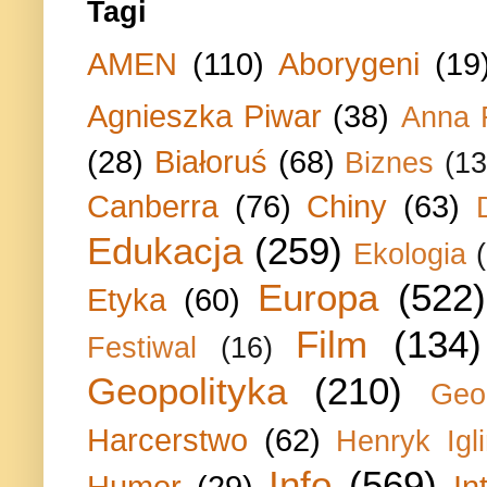
Tagi
AMEN
(110)
Aborygeni
(19
Agnieszka Piwar
(38)
Anna 
(28)
Białoruś
(68)
Biznes
(13
Canberra
(76)
Chiny
(63)
Edukacja
(259)
Ekologia
Europa
(522)
Etyka
(60)
Film
(134)
Festiwal
(16)
Geopolityka
(210)
Geo
Harcerstwo
(62)
Henryk Igli
Info
(569)
Humor
(29)
In