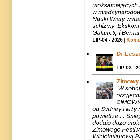
utożsamiających 
w międzynarodow
Nauki Wiary wyda
schizmy. Ekskomu
Galarretę i Bernar
LIP-04 - 2026 |
Komen
Dr Lesze
LIP-03 - 2
Zimowy 
W sobotę
przyjech
ZIMOWY 
od Sydney i leży 
powietrze.... Śni
dodało dużo uroku
Zimowego Festiwal
Wielokulturową P