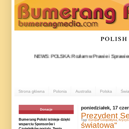
polish
NEWS: POLSKA: Rozłam w Prawie i Sprawiedliwości st
Strona główna
Polonia
Australia
Polska
Świa
poniedziałek, 17 cze
Donacje
Prezydent Se
Bumerang Polski istnieje dzięki
Tagi:
Europa
,
Geopolityka
,
Kryzys 
światowa“
wsparciu Sponsorów i
Czytelników portalu. Twoja