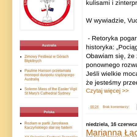
kulisami i zinter
W wywiadzie, Vuc
- Retoryka pogar
historyka: „Pocią
Australia
Obawiam się, że 
Zimowy Festiwal w Górach
Błękitnych
ponownego rozważ
Pauline Hanson przełamała
Jeśli wielkie moc
monopol duopolu rządzącego
Australią
że jesteśmy prze
Solemn Mass of the Easter Vigil
Czytaj więcej >>
St Mary's Cathedral Sydney
.
00:24
Brak komentarzy:
Polska
niedziela, 16 czerwc
Rozłam w partii Jarosława
Kaczyńskiego stał się faktem
Marianna Ła