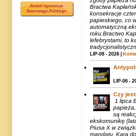
zgody papieża n
Bractwa Kapłańsk
konsekracje czte
papieskiego, co w
automatyczną eks
roku.Bractwo Ka
lefebrystami, to
tradycjonalistycz
LIP-08 - 2026 |
Komen
Antypols
LIP-06 - 2
Czy jes
1 lipca 
papieża,
są reakc
ekskomunikę (lat
Piusa X w związk
mandatu. Kara do