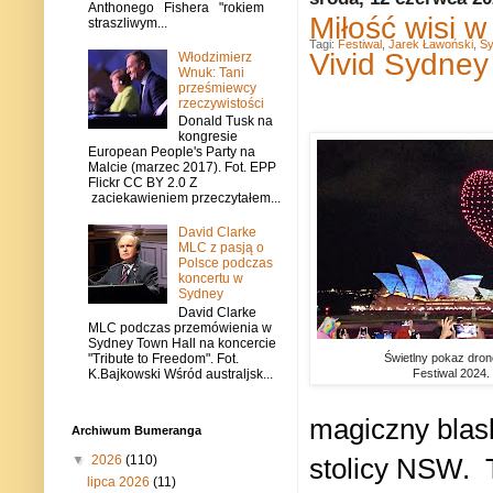
Anthonego Fishera "rokiem
Miłość wisi w
straszliwym...
Tagi:
Festiwal
,
Jarek Ławoński
,
Sy
Vivid Sydney
Włodzimierz
Wnuk: Tani
prześmiewcy
rzeczywistości
Donald Tusk na
kongresie
European People's Party na
Malcie (marzec 2017). Fot. EPP
Flickr CC BY 2.0 Z
zaciekawieniem przeczytałem...
David Clarke
MLC z pasją o
Polsce podczas
koncertu w
Sydney
David Clarke
MLC podczas przemówienia w
Sydney Town Hall na koncercie
Świetlny pokaz dron
"Tribute to Freedom". Fot.
Festiwal 2024. 
K.Bajkowski Wśród australjsk...
magiczny blask
Archiwum Bumeranga
stolicy NSW.
▼
2026
(110)
lipca 2026
(11)