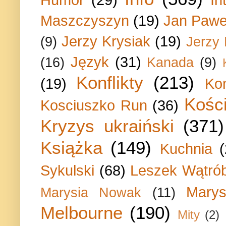
Maszczyszyn
(19)
Jan Paweł
Jerzy Krysiak
(19)
(9)
Jerzy
Język
(31)
(16)
Kanada
(9)
Konflikty
(213)
(19)
Ko
Kości
Kosciuszko Run
(36)
Kryzys ukraiński
(371)
Książka
(149)
Kuchnia
Sykulski
(68)
Leszek Wątrób
Marys
Marysia Nowak
(11)
Melbourne
(190)
Mity
(2)