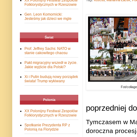
Tagi:
Kościół
,
Marianna Łacek
,
Pol
XX Polonijny Festiwal Zespołów
Folklorystycznych w Rzeszowie
Gen. Leon Komornicki:
Jesteśmy jak dzieci we mgle
Świat
Prof. Jeffrey Sachs: NATO w
stanie cakowitego chaosu
Pakt migracyjny wszedł w życie.
Jakie wyjście dla Polski?
Xi i Putin budują nowy porządek
świata! Trump wykiwany
Fot/collage
Polonia
poprzedniej do
XX Polonijny Festiwal Zespołów
Folklorystycznych w Rzeszowie
Tymczasem w Mar
Spotkanie Prezydenta RP z
doroczna procesj
Polonią na Florydzie