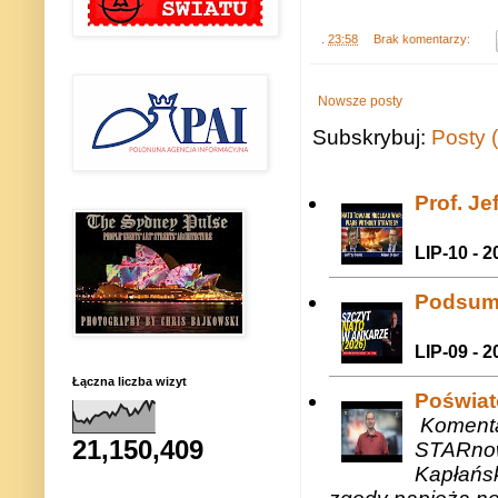
.
23:58
Brak komentarzy:
Nowsze posty
Subskrybuj:
Posty 
Prof. J
LIP-10 - 2
Podsum
LIP-09 - 2
Łączna liczba wizyt
Poświat
Komenta
21,150,409
STARnow
Kapłańsk