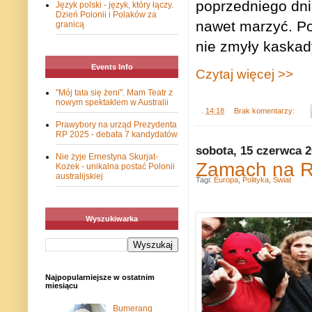
poprzedniego dnia
Język polski - język, który łączy.
Dzień Polonii i Polaków za
nawet marzyć. Po
granicą
nie zmyły kaskad
Events Info
Czytaj więcej >>
"Mój tata się żeni". Mam Teatr z
nowym spektaklem w Australii
.
14:18
Brak komentarzy:
Prawybory na urząd Prezydenta
RP 2025 - debata 7 kandydatów
sobota, 15 czerwca 
Nie żyje Ernestyna Skurjat-
Zamach na Ro
Kozek - unikalna postać Polonii
australijskiej
Tagi:
Europa
,
Polityka
,
Świat
Wyszukiwarka
Najpopularniejsze w ostatnim
miesiącu
Bumerang