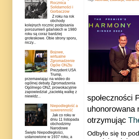
Rocznica
Solidarności i
Gorbaczow
Z roku na rok
obchody
kolejnych rocznic podpisania
porozumień gdańskich w 1980
roku są coraz bardziej
groteskowe. Obie strony sporu,
niczy...
Bojowe,
wirtualne
Zgromadzenie
Ogóle ONZtu
Prezydent USA
Trump,
przemawiając na wideo do
ogólnej debaty Zgromadzenia
Ogólnego ONZ, prowokacyjnie
zapowiedział „zaciekłą walkę z
społeczności P
niewidz...
Niepodległość a
uhonorowana m
suwerenność
Jak co roku w
otrzymując
The
dniu 11 listopada
obchodzimy
Narodowe
Odbyło się to po
Święto Niepodległości,
ustanowione w 1937 roku, a