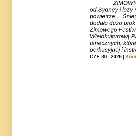
ZIMOWY 
od Sydney i leży 
powietrze.... Śni
dodało dużo uroku
Zimowego Festiwal
Wielokulturową P
tanecznych, któr
perkusyjnej i in
CZE-30 - 2026 |
Kome