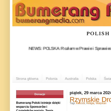
polish
NEWS: POLSKA: Rozłam w Prawie i Sprawiedliwości st
Strona główna
Polonia
Australia
Polska
Świa
piątek, 29 marca 202
Donacje
Rzymskie Dro
Bumerang Polski istnieje dzięki
Tagi:
Kościół
,
Religia
,
Watykan
wsparciu Sponsorów i
Czytelników portalu. Twoja