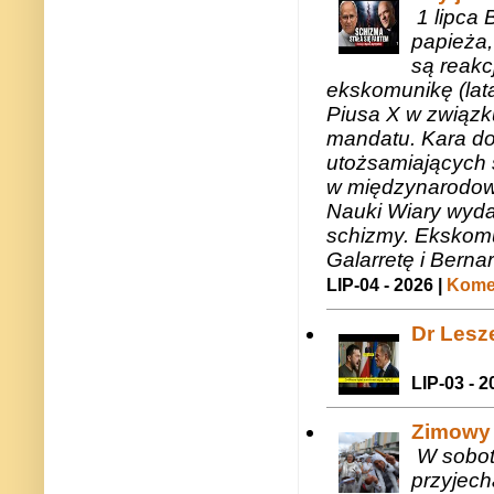
1 lipca 
papieża,
są reakc
ekskomunikę (lat
Piusa X w związk
mandatu. Kara do
utożsamiających 
w międzynarodow
Nauki Wiary wyda
schizmy. Ekskomu
Galarretę i Bernar
LIP-04 - 2026 |
Komen
Dr Lesze
LIP-03 - 2
Zimowy 
W sobotę
przyjech