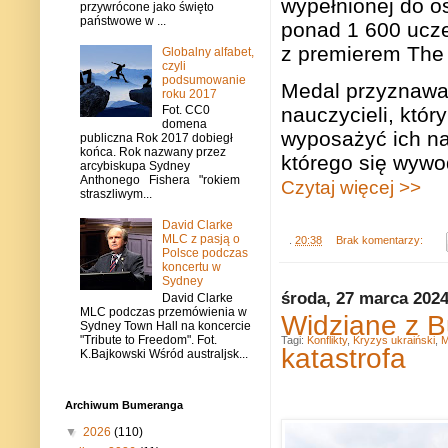
wypełnionej do os
przywrócone jako święto
państwowe w ...
ponad 1 600 ucze
z premierem The 
Globalny alfabet,
czyli
podsumowanie
Medal przyznawan
roku 2017
nauczycieli, któr
Fot. CC0
domena
wyposażyć ich na 
publiczna Rok 2017 dobiegł
końca. Rok nazwany przez
którego się wywod
arcybiskupa Sydney
Anthonego Fishera "rokiem
Czytaj więcej >>
straszliwym...
David Clarke
MLC z pasją o
.
20:38
Brak komentarzy:
Polsce podczas
koncertu w
Sydney
środa, 27 marca 202
David Clarke
MLC podczas przemówienia w
Widziane z B
Sydney Town Hall na koncercie
"Tribute to Freedom". Fot.
Tagi:
Konflikty
,
Kryzys ukraiński
,
M
katastrofa
K.Bajkowski Wśród australjsk...
Archiwum Bumeranga
▼
2026
(110)