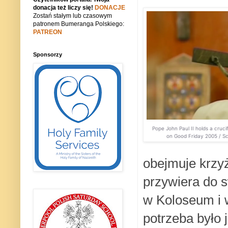
donacja też liczy się!
DONACJE
Zostań stałym lub czasowym
patronem Bumeranga Polskiego:
PATREON
Sponsorzy
Pope John Paul II holds a crucif
on Good Friday 2005 / S
obejmuje krzyż
przywiera do s
w Koloseum i w
potrzeba było 