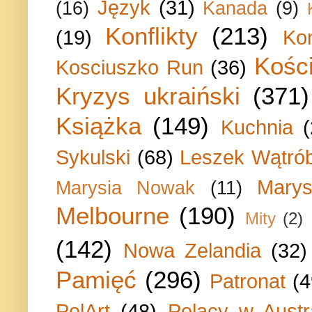
Język
(31)
(16)
Kanada
(9)
Konflikty
(213)
(19)
Ko
Kości
Kosciuszko Run
(36)
Kryzys ukraiński
(371)
Książka
(149)
Kuchnia
Sykulski
(68)
Leszek Wątrób
Marys
Marysia Nowak
(11)
Melbourne
(190)
Mity
(2)
(142)
Nowa Zelandia
(32)
Pamięć
(296)
Patronat
(4
PolArt
(48)
Polacy w Austra