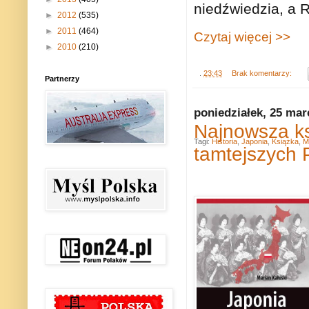
niedźwiedzia, a 
►
2012
(535)
►
2011
(464)
Czytaj więcej >>
►
2010
(210)
.
23:43
Brak komentarzy:
Partnerzy
poniedziałek, 25 mar
Najnowsza ks
Tagi:
Historia
,
Japonia
,
Książka
,
M
tamtejszych 