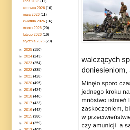
lipca 2026
(11)
czerwca 2026
(16)
maja 2026
(11)
kwietnia 2026
(16)
marca 2026
(20)
lutego 2026
(16)
stycznia 2026
(20)
►
2025
(150)
►
2024
(243)
walczących spł
►
2023
(254)
doniesieniom, 
►
2022
(335)
►
2021
(428)
Minęło sporo czas
►
2020
(495)
►
2019
(424)
jednego kroku nap
►
2018
(446)
mnóstwo istnień 
►
2017
(433)
zaskoczeniem, bi
►
2016
(442)
w przeciwieństwie
►
2015
(380)
►
2014
(359)
czy amunicji, a 
►
2013
(405)