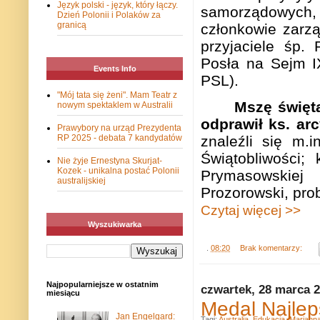
Język polski - język, który łączy.
samorządowych
Dzień Polonii i Polaków za
granicą
członkowie zarzą
przyjaciele śp.
Posła na Sejm IX
Events Info
PSL).
"Mój tata się żeni". Mam Teatr z
Mszę święt
nowym spektaklem w Australii
odprawił ks. ar
Prawybory na urząd Prezydenta
RP 2025 - debata 7 kandydatów
znaleźli się m.i
Świątobliwości;
Nie żyje Ernestyna Skurjat-
Kozek - unikalna postać Polonii
Prymasowskiej
australijskiej
Prozorowski, prob
Czytaj więcej >>
Wyszukiwarka
.
08:20
Brak komentarzy:
Najpopularniejsze w ostatnim
czwartek, 28 marca 
miesiącu
Medal Najlep
Jan Engelgard:
Tagi:
Australia
,
Edukacja
,
Mariann