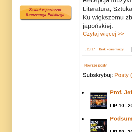
Recepcja muzyki 
Literatura, Sztuk
Ku większemu zbli
japońskiej.
Czytaj więcej >>
.
23:17
Brak komentarzy:
Nowsze posty
Subskrybuj:
Posty 
Prof. J
LIP-10 - 2
Podsum
LIP-09 - 2