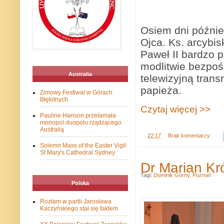
Osiem dni późnie
Ojca. Ks. arcybi
Paweł II bardzo p
modlitwie bezpoś
Australia
telewizyjną tran
papieża.
Zimowy Festiwal w Górach
Błękitnych
Czytaj więcej >>
Pauline Hanson przełamała
monopol duopolu rządzącego
Australią
.
22:17
Brak komentarzy:
Solemn Mass of the Easter Vigil
St Mary's Cathedral Sydney
Dr Marian Kr
Tagi:
Dominik Górny
,
Poznań
Polska
Rozłam w partii Jarosława
Kaczyńskiego stał się faktem