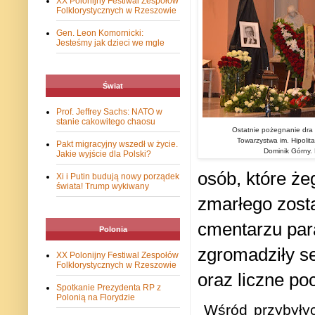
XX Polonijny Festiwal Zespołów
Folklorystycznych w Rzeszowie
Gen. Leon Komornicki:
Jesteśmy jak dzieci we mgle
Świat
Prof. Jeffrey Sachs: NATO w
stanie cakowitego chaosu
Ostatnie pożegnanie dra 
Towarzystwa im. Hipolita
Pakt migracyjny wszedł w życie.
Dominik Górny. 
Jakie wyjście dla Polski?
osób, które że
Xi i Putin budują nowy porządek
świata! Trump wykiwany
zmarłego zost
cmentarzu par
Polonia
zgromadziły se
XX Polonijny Festiwal Zespołów
Folklorystycznych w Rzeszowie
oraz liczne po
Spotkanie Prezydenta RP z
Polonią na Florydzie
Wśród przybyłyc