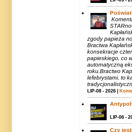
Poświat
Komenta
STARnow
Kapłańsk
zgody papieża n
Bractwa Kapłańsk
konsekracje czte
papieskiego, co w
automatyczną eks
roku.Bractwo Ka
lefebrystami, to
tradycjonalistycz
LIP-08 - 2026 |
Komen
Antypols
LIP-06 - 2
Czy jes