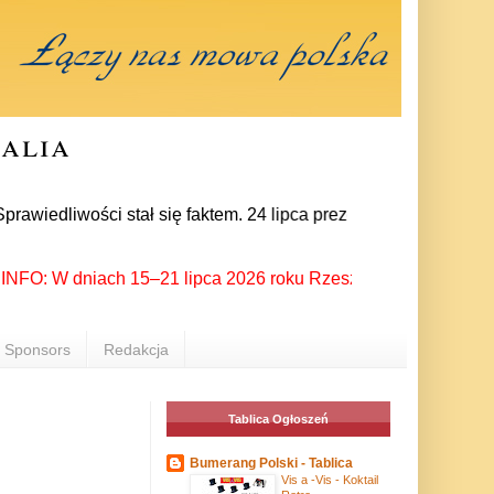
ralia
iwości stał się faktem. 24 lipca prezes partii Jarosław Kaczy
: W dniach 15–21 lipca 2026 roku Rzeszów ponownie stał się mi
Sponsors
Redakcja
Tablica Ogłoszeń
Bumerang Polski - Tablica
Vis a -Vis - Koktail