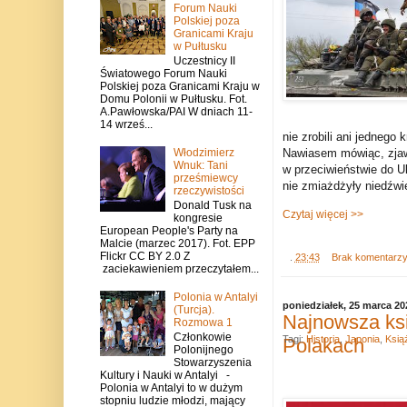
Forum Nauki
Polskiej poza
Granicami Kraju
w Pułtusku
Uczestnicy II
Światowego Forum Nauki
Polskiej poza Granicami Kraju w
Domu Polonii w Pułtusku. Fot.
A.Pawłowska/PAI W dniach 11-
14 wrześ...
nie zrobili ani jednego 
Włodzimierz
Nawiasem mówiąc, zjawi
Wnuk: Tani
w przeciwieństwie do Uk
prześmiewcy
nie zmiażdżyły niedźwi
rzeczywistości
Donald Tusk na
Czytaj więcej >>
kongresie
European People's Party na
Malcie (marzec 2017). Fot. EPP
Flickr CC BY 2.0 Z
.
23:43
Brak komentarz
zaciekawieniem przeczytałem...
Polonia w Antalyi
poniedziałek, 25 marca 20
(Turcja).
Najnowsza ksi
Rozmowa 1
Członkowie
Tagi:
Historia
,
Japonia
,
Ksią
Polakach
Polonijnego
Stowarzyszenia
Kultury i Nauki w Antalyi -
Polonia w Antalyi to w dużym
stopniu ludzie młodzi, mający