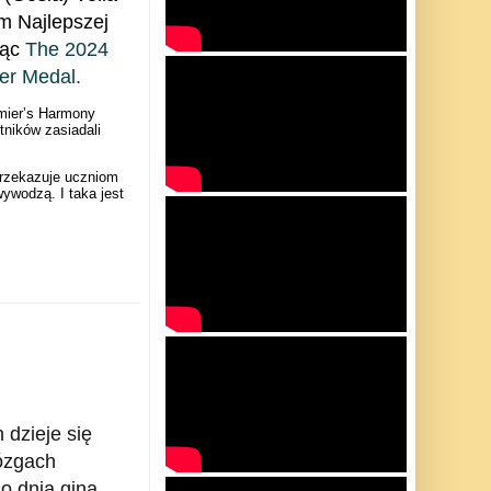
m Najlepszej
jąc
The 2024
r Medal.
emier’s Harmony
ników zasiadali
przekazuje uczniom
wywodzą. I taka jest
dzieje się
mózgach
o dnia giną