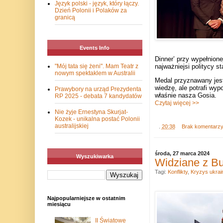
Język polski - język, który łączy.
Dzień Polonii i Polaków za
granicą
Events Info
Dinner’ przy wypełnione
"Mój tata się żeni". Mam Teatr z
najważniejsi politycy 
nowym spektaklem w Australii
Medal przyznawany jest
wiedzę, ale potrafi wyp
Prawybory na urząd Prezydenta
właśnie nasza Gosia.
RP 2025 - debata 7 kandydatów
Czytaj więcej >>
Nie żyje Ernestyna Skurjat-
Kozek - unikalna postać Polonii
australijskiej
.
20:38
Brak komentarz
środa, 27 marca 2024
Wyszukiwarka
Widziane z Bu
Tagi:
Konflikty
,
Kryzys ukrai
Najpopularniejsze w ostatnim
miesiącu
II Światowe