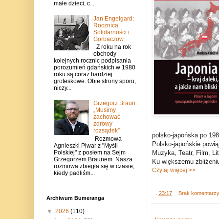
małe dzieci, c...
Jan Engelgard:
Rocznica
Solidarności i
Gorbaczow
Z roku na rok
obchody
kolejnych rocznic podpisania
porozumień gdańskich w 1980
roku są coraz bardziej
groteskowe. Obie strony sporu,
niczy...
Grzegorz Braun:
„Musimy
zachować
zdrowy
rozsądek”
polsko-japońska po 198
Rozmowa
Polsko-japońskie powiąz
Agnieszki Piwar z "Myśli
Polskiej" z posłem na Sejm
Muzyka, Teatr, Film, Li
Grzegorzem Braunem. Nasza
Ku większemu zbliżeniu 
rozmowa zbiegła się w czasie,
Czytaj więcej >>
kiedy padliśm...
.
23:17
Brak komentarz
Archiwum Bumeranga
▼
2026
(110)