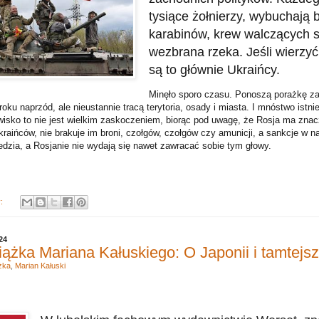
tysiące żołnierzy, wybuchają 
karabinów, krew walczących s
wezbrana rzeka. Jeśli wierzyć
są to głównie Ukraińcy.
Minęło sporo czasu. Ponoszą porażkę za 
kroku naprzód, ale nieustannie tracą terytoria, osady i miasta. I mnóstwo istni
sko to nie jest wielkim zaskoczeniem, biorąc pod uwagę, że Rosja ma znaczn
raińców, nie brakuje im broni, czołgów, czołgów czy amunicji, a sankcje w n
edzia, a Rosjanie nie wydają się nawet zawracać sobie tym głowy.
y:
24
ążka Mariana Kałuskiego: O Japonii i tamtejs
żka
,
Marian Kałuski