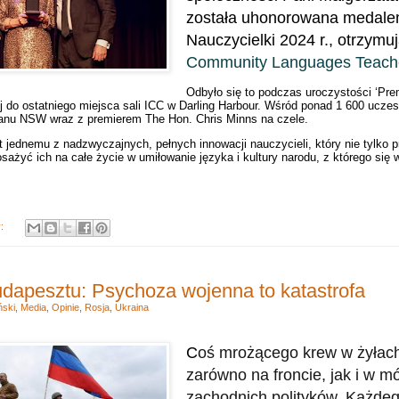
została uhonorowana medale
Nauczycielki 2024 r., otrzymu
Community Languages Teache
Odbyło się to podczas uroczystości ‘Pr
j do ostatniego miejsca sali ICC w Darling Harbour.
Wśród ponad 1 600 uczest
stanu NSW wraz z premierem The Hon. Chris Minns na czele.
 jednemu z nadzwyczajnych, pełnych innowacji nauczycieli, który nie tylko 
osażyć ich na całe życie w umiłowanie języka i kultury narodu, z którego się 
y:
dapesztu: Psychoza wojenna to katastrofa
ński
,
Media
,
Opinie
,
Rosja
,
Ukraina
C
oś mrożącego krew w żyłach 
zarówno na froncie, jak i w 
zachodnich polityków. Każdeg