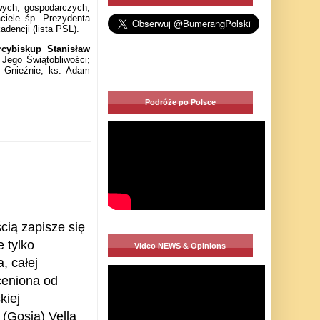
wych, gospodarczych,
aciele śp. Prezydenta
dencji (lista PSL).
cybiskup Stanisław
 Jego Świątobliwości;
w Gnieźnie; ks. Adam
Podróże po Polsce
ią zapisze się
e tylko
Video NEWS & Opinions
, całej
 ceniona od
kiej
(Gosia) Vella