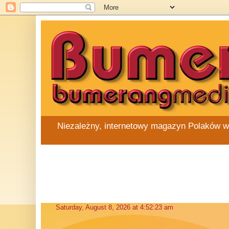
Niezależny, internetowy magazyn Polaków w Au