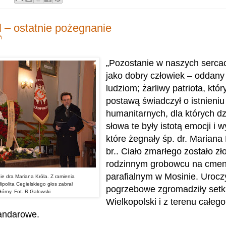
l – ostatnie pożegnanie
ń
„Pozostanie w naszych sercac
jako dobry człowiek – oddany 
ludziom; żarliwy patriota, któr
postawą świadczył o istnieniu
humanitarnych, dla których dz
słowa te były istotą emocji i 
które żegnały śp. dr. Mariana
br.. Ciało zmarłego zostało z
rodzinnym grobowcu na cmen
parafialnym w Mosinie.
Uroczy
e dra Mariana Króla. Z ramienia
polita Cegielskiego głos zabrał
pogrzebowe zgromadziły setk
órny. Fot. R.Galowski
Wielkopolski i z terenu całego
tandarowe.