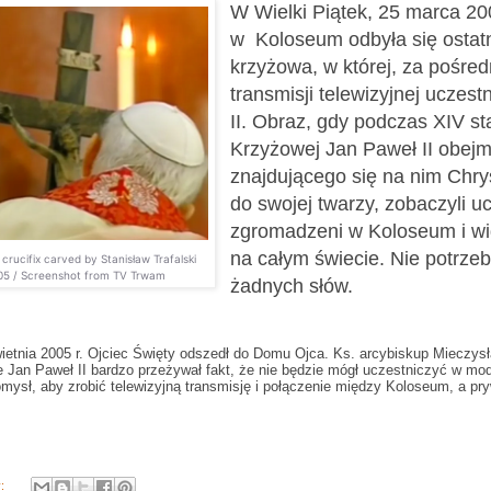
W Wielki Piątek, 25 marca 20
w Koloseum odbyła się ostat
krzyżowa, w której, za pośre
transmisji telewizyjnej uczest
II. Obraz, gdy podczas XIV sta
Krzyżowej Jan Paweł II obejm
znajdującego się na nim Chry
do swojej twarzy, zobaczyli u
zgromadzeni w Koloseum i wid
na całym świecie. Nie potrzeb
 crucifix carved by Stanisław Trafalski
05 / Screenshot from TV Trwam
żadnych słów.
wietnia 2005 r. Ojciec Święty odszedł do Domu Ojca. Ks. arcybiskup Mieczys
e Jan Paweł II bardzo przeżywał fakt, że nie będzie mógł uczestniczyć w mod
mysł, aby zrobić telewizyjną transmisję i połączenie między Koloseum, a pry
y: