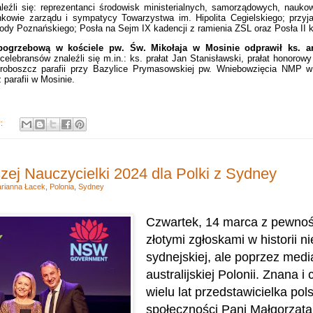
leźli się: reprezentanci środowisk ministerialnych, samorządowych, nauko
nkowie zarządu i sympatycy Towarzystwa im. Hipolita Cegielskiego; przyj
dy Poznańskiego; Posła na Sejm IX kadencji z ramienia ZSL oraz Posła II ka
pogrzebową w kościele pw. Św. Mikołaja w Mosinie odprawił ks. ar
elebransów znaleźli się m.in.: ks. prałat Jan Stanisławski, prałat honorowy
proboszcz parafii przy Bazylice Prymasowskiej pw. Wniebowzięcia NMP 
parafii w Mosinie.
y:
zej Nauczycielki 2024 dla Polki z Sydney
rianna Łacek
,
Polonia
,
Sydney
Czwartek, 14 marca z pewnośc
złotymi zgłoskami w historii ni
sydnejskiej, ale poprzez media
australijskiej Polonii. Znana i
wielu lat przedstawicielka pols
społeczności Pani Małgorzata 