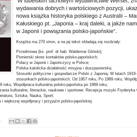
W lubelskim fachowym wydawnictwie Werset, z
wydawania dobrych i wartościowych pozycji, ukaza
nowa książka historyka polskiego z Australii – Ma
Kałuskiego pt. „Japonia – kraj daleki, a jakże nam
w Japonii i powiązania polsko-japońskie”.
Książka ma 270 stron, a na jej tekst składają się rozdziały:
Przedmowa (ks. prof. dr hab. Waldemar Gliński);
Pionierski okres kontaktów polsko-japońskich;
Polacy w Japonii i Japończycy w Polsce;
Polska katolicka działalność misyjna i duszpasterska;
Stosunki polityczne i gospodarcze Polski z Japonią: W latach 191
stosunkach polsko-japońskich, Od 1957 roku, Po 1989 roku, Wspó
9 roku, Współpraca kulturalna polsko-japońska po 1989 roku;
ania kulturalne, literackie, naukowe i sportowe: Recepcja muzyki Fryderyka 
teratura, Sztuka, Nauka, Sport;
i większej współpracy i przyjaźni polsko-japońskiej.
y: