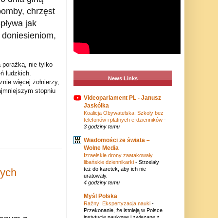
bomby, chrzęst
pływa jak
 doniesieniom,
porażką, nie tylko
eń ludzkich.
News Links
ie więcej żołnierzy,
ajmniejszym stopniu
Videoparlament PL - Janusz
Jaskółka
Koalicja Obywatelska: Szkoły bez
telefonów i płatnych e-dzienników
-
3 godziny temu
Wiadomości ze świata –
Wolne Media
Izraelskie drony zaatakowały
libańskie dziennikarki
-
Strzelały
też do karetek, aby ich nie
zych
uratowały.
4 godziny temu
Myśl Polska
Raźny: Ekspertyzacja nauki
-
Przekonanie, że istnieją w Polsce
instytucje naukowe i związane z