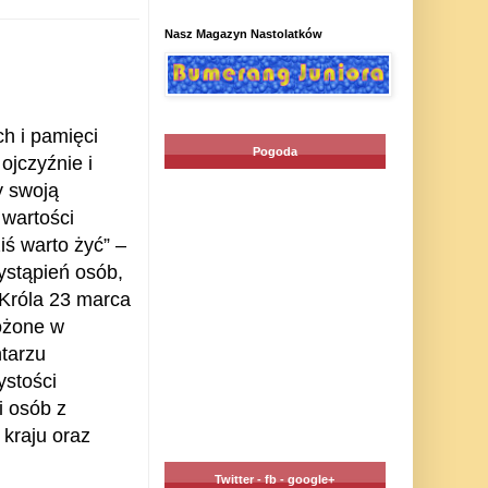
Nasz Magazyn Nastolatków
h i pamięci
Pogoda
ojczyźnie i
y swoją
 wartości
iś warto żyć” –
wystąpień osób,
 Króla 23 marca
łożone w
tarzu
stości
i osób z
 kraju oraz
Twitter - fb - google+