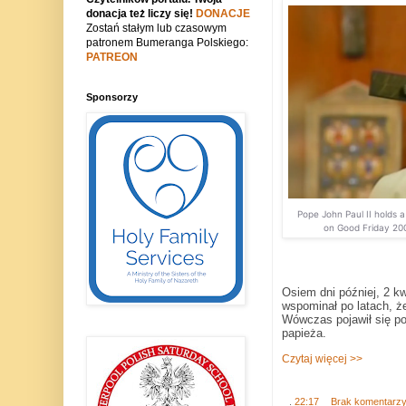
donacja też liczy się!
DONACJE
Zostań stałym lub czasowym
patronem Bumeranga Polskiego:
PATREON
Sponsorzy
Pope John Paul II holds a
on Good Friday 20
Osiem dni później, 2 k
wspominał po latach, ż
Wówczas pojawił się po
papieża.
Czytaj więcej >>
.
22:17
Brak komentarz