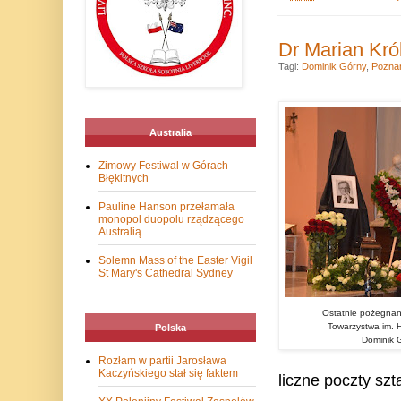
Dr Marian Kró
Tagi:
Dominik Górny
,
Pozna
Australia
Zimowy Festiwal w Górach
Błękitnych
Pauline Hanson przełamała
monopol duopolu rządzącego
Australią
Solemn Mass of the Easter Vigil
St Mary's Cathedral Sydney
Ostatnie pożegnani
Towarzystwa im. Hi
Polska
Dominik G
Rozłam w partii Jarosława
Kaczyńskiego stał się faktem
liczne poczty sz