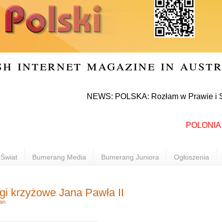
sh internet magazine in aust
NEWS: POLSKA: Rozłam w Prawie i Sprawiedl
POLONIA INFO
Świat
Bumerang Media
Bumerang Juniora
Ogłoszenia
i krzyżowe Jana Pawła II
an