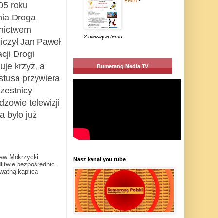
Retro
-
05 roku
nia Droga
dnictwem
2 miesiące temu
niczył Jan Paweł
cji Drogi
uje krzyż, a
Bumerang Media TV
stusa przywiera
czestnicy
zowie telewizji
a było już
ław Mokrzycki
Nasz kanał you tube
litwie bezpośrednio.
watną kaplicą