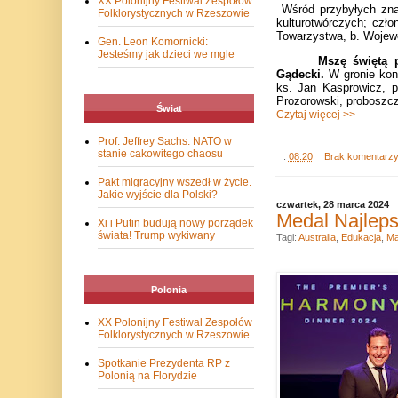
XX Polonijny Festiwal Zespołów
Wśród przybyłych zna
Folklorystycznych w Rzeszowie
kulturotwórczych; czło
Towarzystwa, b. Wojewo
Gen. Leon Komornicki:
Jesteśmy jak dzieci we mgle
Mszę świętą 
Gądecki.
W gronie konc
ks. Jan Kasprowicz, 
Prozorowski, proboszcz 
Świat
Czytaj więcej >>
Prof. Jeffrey Sachs: NATO w
stanie cakowitego chaosu
.
08:20
Brak komentarz
Pakt migracyjny wszedł w życie.
Jakie wyjście dla Polski?
czwartek, 28 marca 2024
Medal Najleps
Xi i Putin budują nowy porządek
świata! Trump wykiwany
Tagi:
Australia
,
Edukacja
,
Ma
Polonia
XX Polonijny Festiwal Zespołów
Folklorystycznych w Rzeszowie
Spotkanie Prezydenta RP z
Polonią na Florydzie