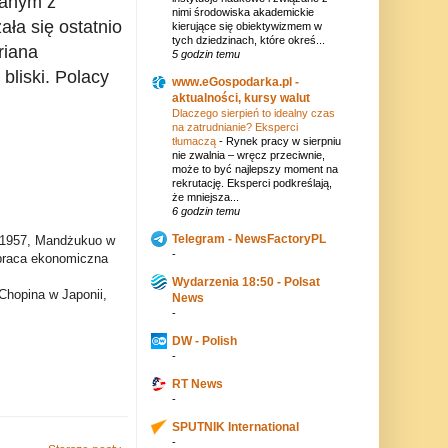
nanym z
nimi środowiska akademickie
ła się ostatnio
kierujące się obiektywizmem w
tych dziedzinach, które okreś...
riana
5 godzin temu
 bliski. Polacy
www.eGospodarka.pl -
aktualności, kursy walut
Dlaczego sierpień to idealny czas
na zatrudnianie? Eksperci
tłumaczą
-
Rynek pracy w sierpniu
nie zwalnia – wręcz przeciwnie,
może to być najlepszy moment na
rekrutację. Eksperci podkreślają,
że mniejsza...
6 godzin temu
Telegram - NewsFactoryPL
9-1957, Mandżukuo w
-
łpraca ekonomiczna
Wydarzenia 18:50 - Polsat
Chopina w Japonii,
News
-
DW - Polish
-
RT News
-
SPUTNIK International
-