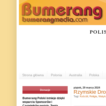
poli
Strona główna
Polonia
Australia
Polska
piątek, 29 marca 2024
Donacje
Rzymskie Drog
Tagi:
Kościół
,
Religia
,
Watyk
Bumerang Polski istnieje dzięki
wsparciu Sponsorów i
Czytelników portalu. Twoja