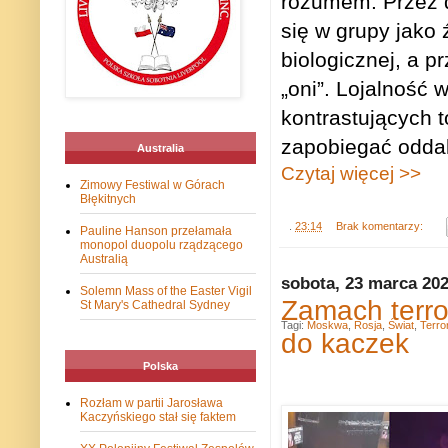
rozumem. Przez dz
się w grupy jako 
biologicznej, a 
„oni”. Lojalność
kontrastujących 
zapobiegać oddala
Australia
Czytaj więcej >>
Zimowy Festiwal w Górach
Błękitnych
.
23:14
Brak komentarzy:
Pauline Hanson przełamała
monopol duopolu rządzącego
Australią
sobota, 23 marca 20
Solemn Mass of the Easter Vigil
Zamach terro
St Mary's Cathedral Sydney
Tagi:
Moskwa
,
Rosja
,
Świat
,
Terr
do kaczek
Polska
Rozłam w partii Jarosława
Kaczyńskiego stał się faktem