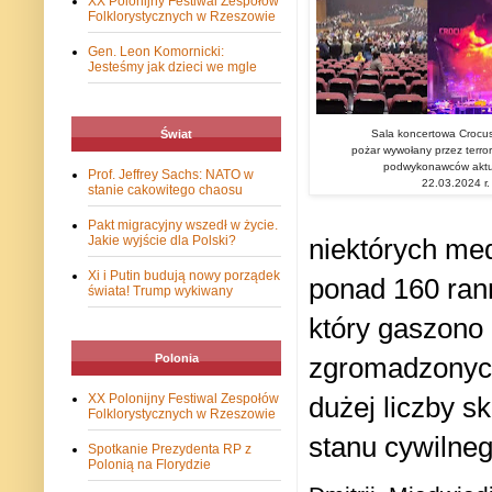
XX Polonijny Festiwal Zespołów
Folklorystycznych w Rzeszowie
Gen. Leon Komornicki:
Jesteśmy jak dzieci we mgle
Sala koncertowa Crocu
Świat
pożar wywołany przez terro
podwykonawców aktu
Prof. Jeffrey Sachs: NATO w
22.03.2024 r.
stanie cakowitego chaosu
Pakt migracyjny wszedł w życie.
niektórych med
Jakie wyjście dla Polski?
Xi i Putin budują nowy porządek
ponad 160 rann
świata! Trump wykiwany
który gaszono 
zgromadzonych
Polonia
dużej liczby s
XX Polonijny Festiwal Zespołów
Folklorystycznych w Rzeszowie
stanu cywilneg
Spotkanie Prezydenta RP z
Polonią na Florydzie