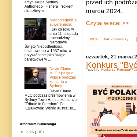
przed ich podró
arcybiskupa Sydney
Anthonego Fishera "rokiem
marca 2024.
straszliwym...
Niepodległość a
Czytaj więcej >>
suwerenność
Jak co roku w
dniu 11 listopada
obchodzimy
.
09:00
Brak komentarzy:
Narodowe
Święto Niepodległości,
ustanowione w 1937 roku, a
przywrócone jako święto
czwartek, 21 marca 
państwowe w ...
Konkurs "Być
David Clarke
Tagi:
Info
,
Konkursy
,
Patronat
,
Pol
MLC z pasją o
Polsce podczas
koncertu w
Sydney
David Clarke
MLC podczas przemówienia w
Sydney Town Hall na koncercie
"Tribute to Freedom". Fot.
K.Bajkowski Wśród australjsk...
Archiwum Bumeranga
▼
2026
(110)