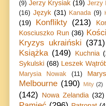
Jerzy Krysiak
(19)
(9)
Jerzy
Język
(31)
(16)
Kanada
(9)
Konflikty
(213)
(19)
Ko
Kości
Kosciuszko Run
(36)
Kryzys ukraiński
(371)
Książka
(149)
Kuchnia
Sykulski
(68)
Leszek Wątrób
Marys
Marysia Nowak
(11)
Melbourne
(190)
Mity
(2)
(142)
Nowa Zelandia
(32)
Pamięć
(296)
Patronat
(4