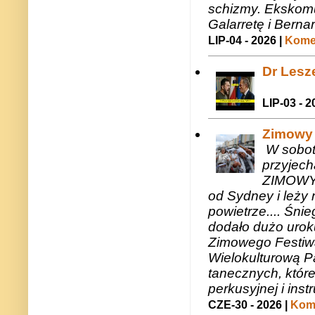
schizmy. Ekskomu
Galarretę i Bernar
LIP-04 - 2026 |
Komen
Dr Lesze
LIP-03 - 2
Zimowy 
W sobotę
przyjech
ZIMOWY 
od Sydney i leży 
powietrze.... Śni
dodało dużo uroku
Zimowego Festiwal
Wielokulturową P
tanecznych, któr
perkusyjnej i in
CZE-30 - 2026 |
Kome