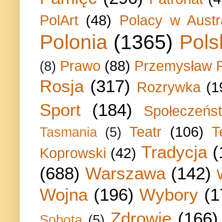
PolArt
(48)
Polacy w Austra
Polonia
(1365)
Pols
Prawo
(88)
Przemysław P
(8)
Rosja
(317)
Rozrywka
(1
Sport
(184)
Społeczeńs
Teatr
(106)
T
Tasmania
(5)
Tradycja
(
Koprowski
(42)
(688)
Warszawa
(142)
Wojna
(196)
Wybory
(1
Zdrowie
(166)
Sobota
(5)