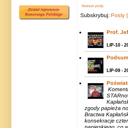
Nowsze posty
Subskrybuj:
Posty 
Prof. J
LIP-10 - 2
Podsum
LIP-09 - 2
Poświat
Komenta
STARnow
Kapłańsk
zgody papieża n
Bractwa Kapłańsk
konsekracje czte
papieskiego, co w