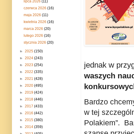
lipca 2026
(11)
czerwca 2026
(16)
maja 2026
(11)
kwietnia 2026
(16)
marca 2026
(20)
lutego 2026
(16)
stycznia 2026
(20)
►
2025
(150)
►
2024
(243)
jednak w przy
►
2023
(254)
►
2022
(335)
waszych nauc
►
2021
(428)
konkursowych
►
2020
(495)
►
2019
(424)
►
2018
(446)
Bardzo chcemy
►
2017
(433)
w tej szczegól
►
2016
(442)
►
2015
(380)
Polakiem”. Ba
►
2014
(359)
szansę przyjec
►
2013
(405)