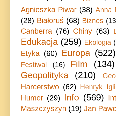
Agnieszka Piwar
(38)
Anna 
(28)
Białoruś
(68)
Biznes
(13
Canberra
(76)
Chiny
(63)
Edukacja
(259)
Ekologia
Europa
(522)
Etyka
(60)
Film
(134)
Festiwal
(16)
Geopolityka
(210)
Geo
Harcerstwo
(62)
Henryk Igli
Info
(569)
Humor
(29)
In
Maszczyszyn
(19)
Jan Paweł