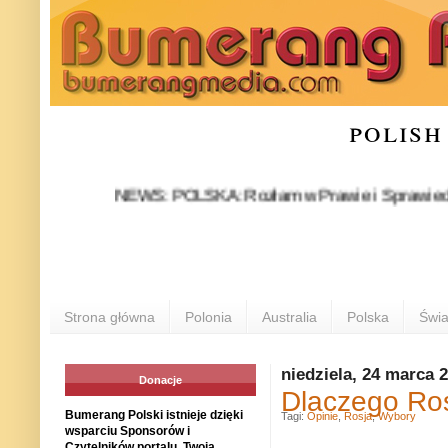
polish
NEWS: POLSKA: Rozłam w Prawie i Sprawiedliwości st
Strona główna
Polonia
Australia
Polska
Świa
niedziela, 24 marca 
Donacje
Dlaczego Ros
Bumerang Polski istnieje dzięki
Tagi:
Opinie
,
Rosja
,
Wybory
wsparciu Sponsorów i
Czytelników portalu. Twoja