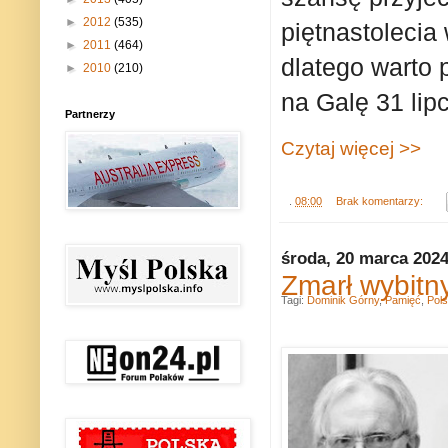
►
2012
(535)
piętnastoleci
►
2011
(464)
dlatego warto 
►
2010
(210)
na Galę 31 li
Partnerzy
Czytaj więcej >>
.
08:00
Brak komentarzy:
środa, 20 marca 202
Zmarł wybitn
Tagi:
Dominik Górny
,
Pamięć
,
Pol