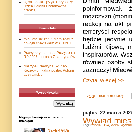
Dmitrij Miedwie
Język polski - język, który łączy.
Dzień Polonii i Polaków za
poinformował, 
granicą
mężczyzn (monitor
reakcji na akt 
Events Info
terroryści respe
będzie jedynie 
"Mój tata się żeni". Mam Teatr z
nowym spektaklem w Australii
ludźmi Kijowa, n
Prawybory na urząd Prezydenta
inspiratorów. Wsz
RP 2025 - debata 7 kandydatów
również osoby s
Nie żyje Ernestyna Skurjat-
zaznaczył Miedw
Kozek - unikalna postać Polonii
australijskiej
Czytaj więcej >>
Wyszukiwarka
.
23:26
Brak komentarzy:
piątek, 22 marca 202
Najpopularniejsze w ostatnim
Wywiad mies
miesiącu
Tagi:
Polonia
,
USA
,
Video
,
Wywiad
NEVER GIVE