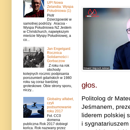
UP! Nowa
Zelandia: Wyspa
Południowa (1)
Piotr
Dzierzgowski w
samotnej podróży. Aracoa -
Wyspa Południowa NZ Jestem
w Christchurch, największym
mieście Wyspy Południowej, a
co...
Jan Engelgard:
Rocznica
Solidarności i
Gorbaczow
Z roku na rok
obchody
kolejnych rocznic podpisania
porozumień gdańskich w 1980
roku są coraz bardziej
głos.
groteskowe. Obie strony sporu,
niczy...
Politolog dr Mat
Globalny alfabet,
czyli
Jeśmanem, prezes
podsumowanie
roku 2017
liderem polskiej 
Fot. CC0
domena
i sygnatariuszem
publiczna Rok 2017 dobiegł
końca. Rok nazwany przez