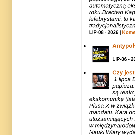
automatyczną eks
roku.Bractwo Ka
lefebrystami, to
tradycjonalistycz
LIP-08 - 2026 |
Komen
Antypols
LIP-06 - 2
Czy jes
1 lipca 
papieża,
są reakc
ekskomunikę (lat
Piusa X w związk
mandatu. Kara do
utożsamiających 
w międzynarodow
Nauki Wiary wyda