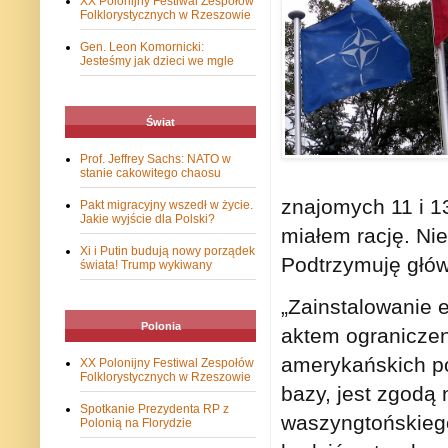
XX Polonijny Festiwal Zespołów
Folklorystycznych w Rzeszowie
Gen. Leon Komornicki:
Jesteśmy jak dzieci we mgle
Świat
Prof. Jeffrey Sachs: NATO w
stanie cakowitego chaosu
znajomych 11 i 
Pakt migracyjny wszedł w życie.
Jakie wyjście dla Polski?
miałem rację. Ni
Xi i Putin budują nowy porządek
Podtrzymuję głów
świata! Trump wykiwany
„Zainstalowanie 
Polonia
aktem ograniczen
amerykańskich po
XX Polonijny Festiwal Zespołów
Folklorystycznych w Rzeszowie
bazy, jest zgodą 
Spotkanie Prezydenta RP z
waszyngtońskiego
Polonią na Florydzie