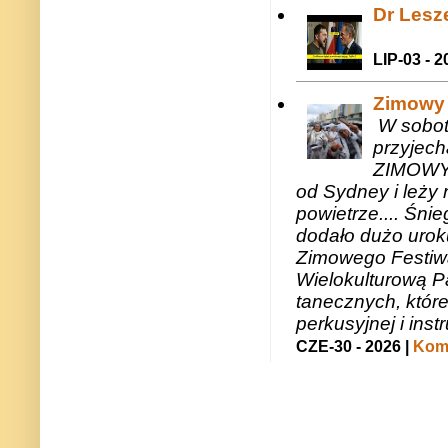
Dr Lesze
LIP-03 - 2
Zimowy 
W sobotę
przyjech
ZIMOWY 
od Sydney i leży 
powietrze.... Śni
dodało dużo uroku
Zimowego Festiwal
Wielokulturową P
tanecznych, któr
perkusyjnej i in
CZE-30 - 2026 |
Kome