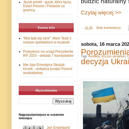
budzić naturalny 
Język polski - język, który łączy.
Dzień Polonii i Polaków za
granicą
Czytaj więcej >>
.
11:26
Brak komentarzy:
Events Info
"Mój tata się żeni". Mam Teatr z
nowym spektaklem w Australii
sobota, 16 marca 20
Porozumienia
Prawybory na urząd Prezydenta
RP 2025 - debata 7 kandydatów
Tagi:
Konflikty
,
Kryzys ukraiński
,
O
decyzja Ukra
Nie żyje Ernestyna Skurjat-
Kozek - unikalna postać Polonii
australijskiej
Wyszukiwarka
Najpopularniejsze w ostatnim
miesiącu
Jan Engelgard: