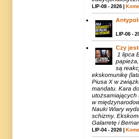
LIP-08 - 2026 |
Komen
Antypols
LIP-06 - 2
Czy jes
1 lipca 
papieża,
są reakc
ekskomunikę (lat
Piusa X w związk
mandatu. Kara do
utożsamiających 
w międzynarodow
Nauki Wiary wyda
schizmy. Ekskomu
Galarretę i Bernar
LIP-04 - 2026 |
Komen