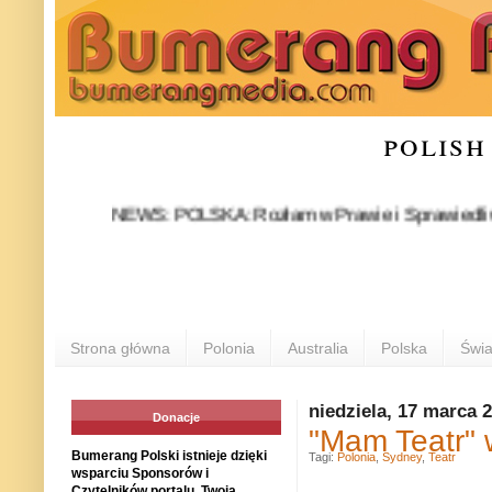
polish
NEWS: POLSKA: Rozłam w Prawie i Sprawiedliwości stał
P
Strona główna
Polonia
Australia
Polska
Świa
niedziela, 17 marca 
Donacje
"Mam Teatr" 
Bumerang Polski istnieje dzięki
Tagi:
Polonia
,
Sydney
,
Teatr
wsparciu Sponsorów i
Czytelników portalu. Twoja