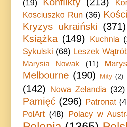
Konflikty
(213)
(19)
Ko
Kości
Kosciuszko Run
(36)
Kryzys ukraiński
(371)
Książka
(149)
Kuchnia
Sykulski
(68)
Leszek Wątrób
Marys
Marysia Nowak
(11)
Melbourne
(190)
Mity
(2)
(142)
Nowa Zelandia
(32)
Pamięć
(296)
Patronat
(4
PolArt
(48)
Polacy w Austra
Polonia
(1365)
Pols