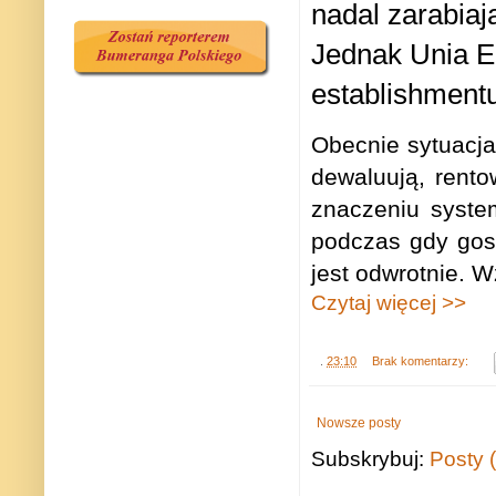
nadal zarabiaj
Jednak Unia E
establishmentu
Obecnie sytuacja
dewaluują, rento
znaczeniu syste
podczas gdy gos
jest odwrotnie. 
Czytaj więcej >>
.
23:10
Brak komentarzy:
Nowsze posty
Subskrybuj:
Posty 