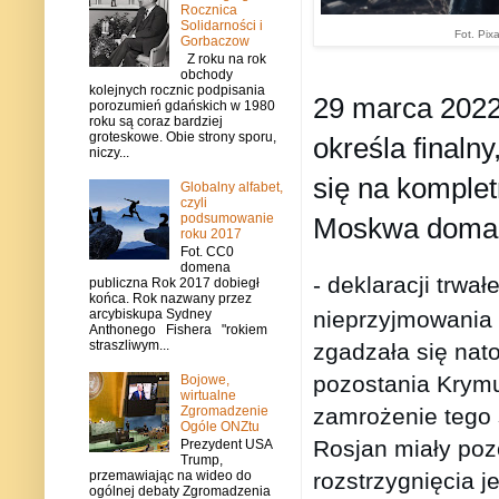
Rocznica
Solidarności i
Fot. Pix
Gorbaczow
Z roku na rok
obchody
kolejnych rocznic podpisania
29 marca 2022 
porozumień gdańskich w 1980
roku są coraz bardziej
groteskowe. Obie strony sporu,
określa finalny
niczy...
się na komplet
Globalny alfabet,
czyli
podsumowanie
Moskwa domaga
roku 2017
Fot. CC0
domena
- deklaracji trwa
publiczna Rok 2017 dobiegł
końca. Rok nazwany przez
nieprzyjmowania
arcybiskupa Sydney
Anthonego Fishera "rokiem
straszliwym...
zgadzała się nato
pozostania Krymu
Bojowe,
wirtualne
zamrożenie tego 
Zgromadzenie
Ogóle ONZtu
Rosjan miały poz
Prezydent USA
Trump,
rozstrzygnięcia 
przemawiając na wideo do
ogólnej debaty Zgromadzenia