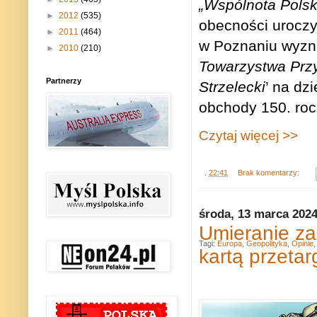
„Wspólnota Polsk
►
2012
(535)
obecności uroczy
►
2011
(464)
w Poznaniu wyzna
►
2010
(210)
Towarzystwa Prz
Partnerzy
Strzelecki
’ na dz
obchody 150. roc
Czytaj więcej >>
.
22:41
Brak komentarzy:
środa, 13 marca 202
Umieranie za 
Tagi:
Europa
,
Geopolityka
,
Opinie
kartą przeta