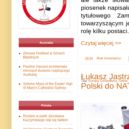
piosenek napisał
tytułowego Zam
towarzysz
ą
cym j
rolę kilku postaci.
Czytaj więcej >>
Australia
Zimowy Festiwal w Górach
Błękitnych
.
19:34
Brak komentarzy:
Pauline Hanson przełamała
monopol duopolu rządzącego
Łukasz Jastrz
Australią
Tagi:
Europa
,
Geopolityka
,
Opinie
Polski do N
Solemn Mass of the Easter Vigil
St Mary's Cathedral Sydney
Polska
Rozłam w partii Jarosława
Kaczyńskiego stał się faktem