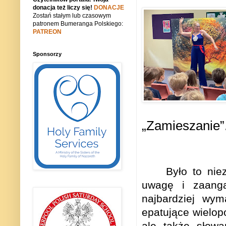
donacja też liczy się!
DONACJE
Zostań stałym lub czasowym
patronem Bumeranga Polskiego:
PATREON
Sponsorzy
„Zamieszanie”
Było to nie
uwagę i zaanga
najbardziej wym
epatuj
ą
ce wielo
ale także słowa