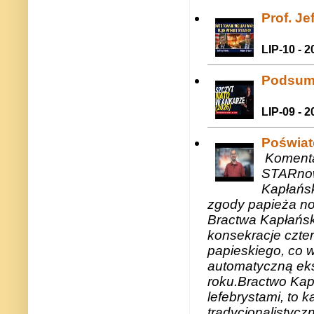
Prof. J
LIP-10 - 2
Podsum
LIP-09 - 2
Poświat
Komenta
STARnow
Kapłańsk
zgody papieża n
Bractwa Kapłańsk
konsekracje czte
papieskiego, co w
automatyczną eks
roku.Bractwo Ka
lefebrystami, to
tradycjonalistycz