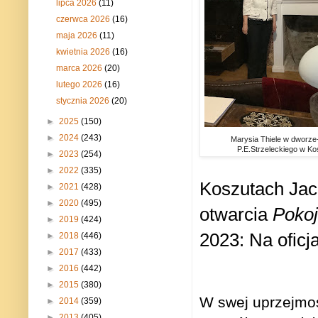
lipca 2026
(11)
czerwca 2026
(16)
maja 2026
(11)
kwietnia 2026
(16)
marca 2026
(20)
lutego 2026
(16)
stycznia 2026
(20)
►
2025
(150)
►
2024
(243)
Marysia Thiele w dworz
P.E.Strzeleckiego w Ko
►
2023
(254)
►
2022
(335)
Koszutach Jac
►
2021
(428)
►
2020
(495)
otwarcia
Pokoj
►
2019
(424)
2023: Na oficj
►
2018
(446)
►
2017
(433)
►
2016
(442)
►
2015
(380)
W swej uprzejmo
►
2014
(359)
►
2013
(405)