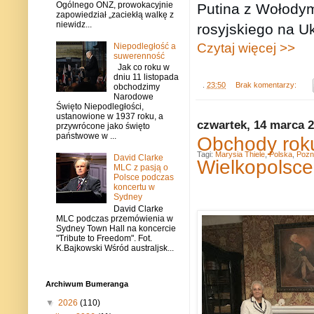
Ogólnego ONZ, prowokacyjnie
Putina z Wołodym
zapowiedział „zaciekłą walkę z
niewidz...
rosyjskiego na U
Czytaj więcej >>
Niepodległość a
suwerenność
Jak co roku w
dniu 11 listopada
.
23:50
Brak komentarzy:
obchodzimy
Narodowe
Święto Niepodległości,
ustanowione w 1937 roku, a
czwartek, 14 marca 
przywrócone jako święto
państwowe w ...
Obchody rok
Tagi:
Marysia Thiele
,
Polska
,
Pozn
David Clarke
Wielkopolsce
MLC z pasją o
Polsce podczas
koncertu w
Sydney
David Clarke
MLC podczas przemówienia w
Sydney Town Hall na koncercie
"Tribute to Freedom". Fot.
K.Bajkowski Wśród australjsk...
Archiwum Bumeranga
▼
2026
(110)