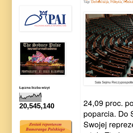
Tagi:
Demokracja
,
Polityka
,
Polsk
Sala Sejmu Reczypospolite
Łączna liczba wizyt
24,09 proc. po
20,545,140
poparcia. Do
Swojej repreze