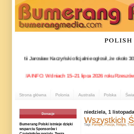
polish
 partii Jarosław Kaczyński oficjalnie ogłosił, że około 30-ki
POLONIA INFO: W dniach 15–21 lipca 2026 roku Rzeszów ponowni
Strona główna
Polonia
Australia
Polska
Świa
niedziela, 1 listopad
Donacje
Wszystkich Ś
Bumerang Polski istnieje dzięki
Tagi:
Pamięć
,
Poezja
,
Religia
,
Trad
wsparciu Sponsorów i
Czytelników portalu. Twoja