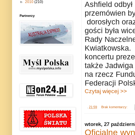
►
2010
(210)
Ashfield odbył
przemówien byl
Partnerzy
dorosłych ora
gości była wi
Rady Naczelnej
Kwiatkowska.
koncertu prez
także Jadwiga 
na rzecz Fund
Federacji Pols
Czytaj więcej >>
.
21:59
Brak komentarzy:
wtorek, 27 październ
Oficjalne wy