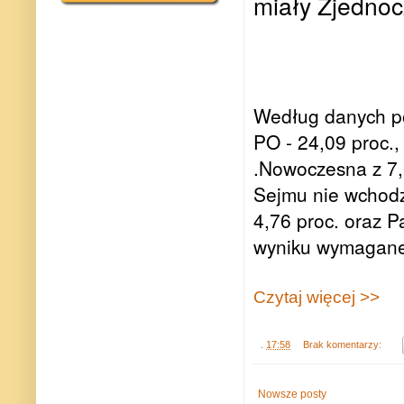
miały Zjednoc
Według danych p
PO - 24,09 proc.,
.Nowoczesna z 7,6
Sejmu nie wchodz
4,76 proc. oraz 
wyniku wymaganego
Czytaj więcej >>
.
17:58
Brak komentarzy:
Nowsze posty