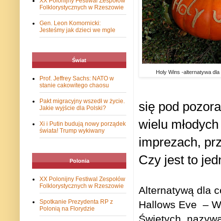
XX Polonijny Festiwal Zespołów
Folklorystycznych w Rzeszowie
Gen. Leon Komornicki:
Jesteśmy jak dzieci we mgle
Świat
Holy Wins -alternatywa dla
Prof. Jeffrey Sachs: NATO w
stanie cakowitego chaosu
Pakt migracyjny wszedł w życie.
się pod pozora
Jakie wyjście dla Polski?
wielu młodych 
Xi i Putin budują nowy porządek
świata! Trump wykiwany
imprezach, prz
Czy jest to je
Polonia
XX Polonijny Festiwal Zespołów
Folklorystycznych w Rzeszowie
Alternatywą dla 
Spotkanie Prezydenta RP z
Hallows Eve
– W
Polonią na Florydzie
Świętych, nazywan