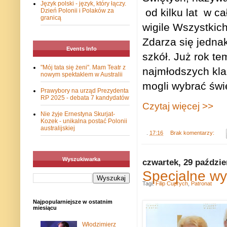
Język polski - język, który łączy.
od kilku lat
w ca
Dzień Polonii i Polaków za
granicą
wigile Wszystkic
Zdarza się jednak
Events Info
szkół. Już rok t
"Mój tata się żeni". Mam Teatr z
najmłodszych kla
nowym spektaklem w Australii
mogli wybrać świę
Prawybory na urząd Prezydenta
RP 2025 - debata 7 kandydatów
Czytaj więcej >>
Nie żyje Ernestyna Skurjat-
Kozek - unikalna postać Polonii
australijskiej
.
17:16
Brak komentarzy:
Wyszukiwarka
czwartek, 29 paździe
Specjalne 
Tagi:
Filip Cuprych
,
Patronat
Najpopularniejsze w ostatnim
miesiącu
Włodzimierz