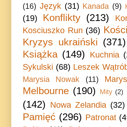
Język
(31)
(16)
Kanada
(9)
Konflikty
(213)
(19)
Ko
Kości
Kosciuszko Run
(36)
Kryzys ukraiński
(371)
Książka
(149)
Kuchnia
Sykulski
(68)
Leszek Wątrób
Marys
Marysia Nowak
(11)
Melbourne
(190)
Mity
(2)
(142)
Nowa Zelandia
(32)
Pamięć
(296)
Patronat
(4