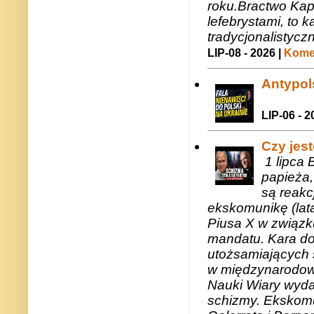
roku.Bractwo Ka
lefebrystami, to
tradycjonalistycz
LIP-08 - 2026 |
Komen
Antypols
LIP-06 - 2
Czy jes
1 lipca 
papieża,
są reakc
ekskomunikę (lat
Piusa X w związk
mandatu. Kara do
utożsamiających 
w międzynarodow
Nauki Wiary wyda
schizmy. Ekskomu