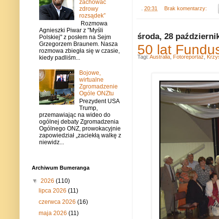
zachować
zdrowy
.
20:31
Brak komentarzy:
rozsądek”
Rozmowa
Agnieszki Piwar z "Myśli
środa, 28 październi
Polskiej" z posłem na Sejm
Grzegorzem Braunem. Nasza
50 lat Fundus
rozmowa zbiegła się w czasie,
Tagi:
Australia
,
Fotoreportaż
,
Krzy
kiedy padliśm...
Bojowe,
wirtualne
Zgromadzenie
Ogóle ONZtu
Prezydent USA
Trump,
przemawiając na wideo do
ogólnej debaty Zgromadzenia
Ogólnego ONZ, prowokacyjnie
zapowiedział „zaciekłą walkę z
niewidz...
Archiwum Bumeranga
▼
2026
(110)
lipca 2026
(11)
czerwca 2026
(16)
maja 2026
(11)