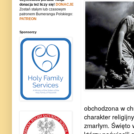
donacja też liczy się!
DONACJE
Zostań stałym lub czasowym
patronem Bumeranga Polskiego:
PATREON
Sponsorzy
obchodzona w chr
charakter religij
zmarłym. Święto 