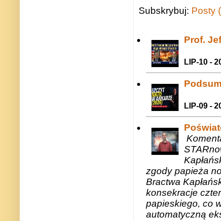
Subskrybuj:
Posty 
Prof. J
LIP-10 - 2
Podsum
LIP-09 - 2
Poświat
Komenta
STARnow
Kapłańsk
zgody papieża n
Bractwa Kapłańsk
konsekracje czte
papieskiego, co w
automatyczną eks