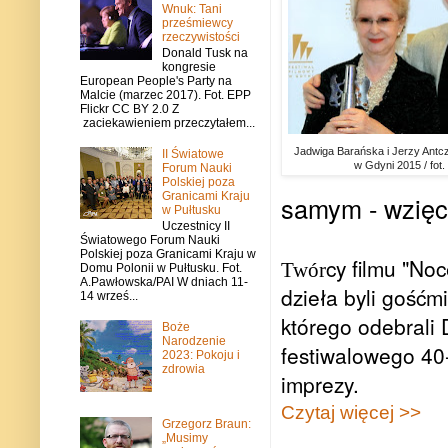
Wnuk: Tani
prześmiewcy
rzeczywistości
Donald Tusk na
kongresie
European People's Party na
Malcie (marzec 2017). Fot. EPP
Flickr CC BY 2.0 Z
zaciekawieniem przeczytałem...
Jadwiga Barańska i Jerzy Antcz
II Światowe
w Gdyni 2015 / fot
Forum Nauki
Polskiej poza
Granicami Kraju
samym - wzięci
w Pułtusku
Uczestnicy II
Światowego Forum Nauki
Polskiej poza Granicami Kraju w
cy filmu "Noc
Twór
Domu Polonii w Pułtusku. Fot.
A.Pawłowska/PAI W dniach 11-
dzieła byli gośćm
14 wrześ...
którego odebrali
Boże
Narodzenie
festiwalowego 40-
2023: Pokoju i
zdrowia
imprezy.
Czytaj więcej >>
Grzegorz Braun:
„Musimy