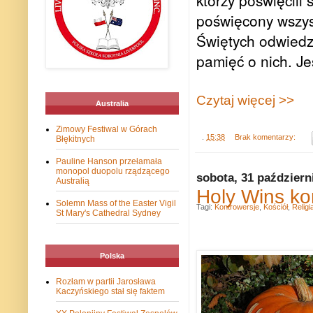
którzy poświęcili 
poświęcony wszyst
Świętych odwiedz
pamięć o nich. J
Czytaj więcej >>
Australia
Zimowy Festiwal w Górach
.
15:38
Brak komentarzy:
Błękitnych
Pauline Hanson przełamała
monopol duopolu rządzącego
sobota, 31 październ
Australią
Holy Wins ko
Solemn Mass of the Easter Vigil
Tagi:
Kontrowersje
,
Kościół
,
Religi
St Mary's Cathedral Sydney
Polska
Rozłam w partii Jarosława
Kaczyńskiego stał się faktem