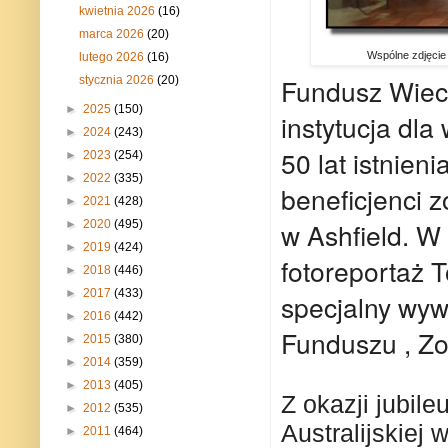
kwietnia 2026
(16)
marca 2026
(20)
Wspólne zdjęcie 
lutego 2026
(16)
Fundusz Wieczy
stycznia 2026
(20)
►
2025
(150)
instytucja dla
►
2024
(243)
50 lat istnieni
►
2023
(254)
►
2022
(335)
beneficjenci 
►
2021
(428)
w Ashfield. 
►
2020
(495)
►
2019
(424)
fotoreportaż 
►
2018
(446)
►
2017
(433)
specjalny wyw
►
2016
(442)
Funduszu , Zo
►
2015
(380)
►
2014
(359)
►
2013
(405)
Z okazji jubil
►
2012
(535)
Australijskiej
►
2011
(464)