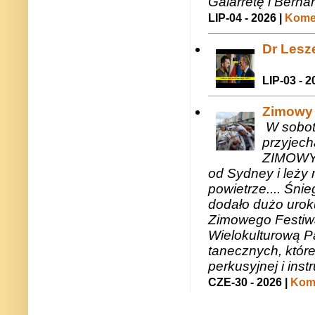
Galarretę i Bernar
LIP-04 - 2026 |
Komen
Dr Lesze
LIP-03 - 2
Zimowy 
W sobotę
przyjech
ZIMOWY 
od Sydney i leży 
powietrze.... Śni
dodało dużo uroku
Zimowego Festiwal
Wielokulturową P
tanecznych, któr
perkusyjnej i in
CZE-30 - 2026 |
Kome