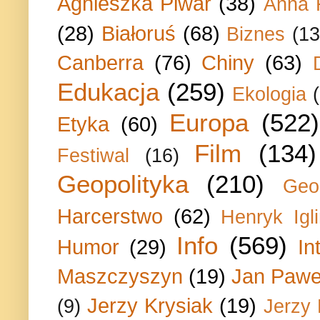
Agnieszka Piwar
(38)
Anna 
(28)
Białoruś
(68)
Biznes
(13
Canberra
(76)
Chiny
(63)
Edukacja
(259)
Ekologia
Europa
(522)
Etyka
(60)
Film
(134)
Festiwal
(16)
Geopolityka
(210)
Geo
Harcerstwo
(62)
Henryk Igli
Info
(569)
Humor
(29)
In
Maszczyszyn
(19)
Jan Paweł
Jerzy Krysiak
(19)
(9)
Jerzy