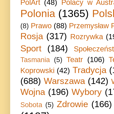
PolArt
(48)
Polacy w Austra
Polonia
(1365)
Pols
Prawo
(88)
Przemysław P
(8)
Rosja
(317)
Rozrywka
(1
Sport
(184)
Społeczeńs
Teatr
(106)
T
Tasmania
(5)
Tradycja
(
Koprowski
(42)
(688)
Warszawa
(142)
Wojna
(196)
Wybory
(1
Zdrowie
(166)
Sobota
(5)