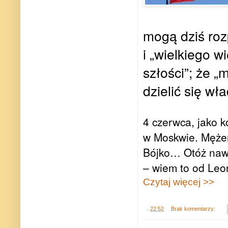
mogą dziś roz­p
i „wiel­kiego w
szło­ści”; że 
dzie­lić się w
4 czerwca, jako ko
w Moskwie. Mężem 
Bójko… Otóż nawet 
– wiem to od Leona
Czytaj więcej >>
.
22:52
Brak komentarzy: