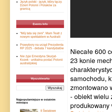
Język polski - język, który łączy.
Dzień Polonii i Polaków za
granicą
Events Info
"Mój tata się żeni". Mam Teatr z
nowym spektaklem w Australii
Prawybory na urząd Prezydenta
Niecałe 600 c
RP 2025 - debata 7 kandydatów
Nie żyje Ernestyna Skurjat-
23 konie mech
Kozek - unikalna postać Polonii
australijskiej
charakterysty
samochodu, kt
Wyszukiwarka
zmontowano w
- obiekt wielu
Najpopularniejsze w ostatnim
produkowany w
miesiącu
II Światowe