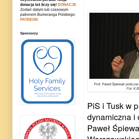
donacja też liczy się!
DONACJE
Zostań stałym lub czasowym
patronem Bumeranga Polskiego:
PATREON
Sponsorzy
Prof. Paweł Śpiewak podczas
Fot. K.B
PiS i Tusk w 
dynamiczna i 
Paweł Śpiewak,
Warszawskieg