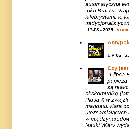
automatyczną eks
roku.Bractwo Ka
lefebrystami, to
tradycjonalistycz
LIP-08 - 2026 |
Komen
Antypols
LIP-06 - 2
Czy jes
1 lipca 
papieża,
są reakc
ekskomunikę (lat
Piusa X w związk
mandatu. Kara do
utożsamiających 
w międzynarodow
Nauki Wiary wyda