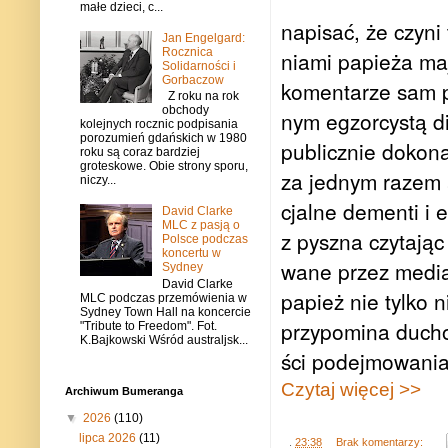
małe dzieci, c...
napi­sać, że czyni 
Jan Engelgard:
Rocznica
niami papieża mają
Solidarności i
Gorbaczow
komen­ta­rze sam p
Z roku na rok
obchody
nym egzor­cy­stą di
kolejnych rocznic podpisania
porozumień gdańskich w 1980
publicz­nie doko­n
roku są coraz bardziej
groteskowe. Obie strony sporu,
za jed­nym razem aż
niczy...
cjalne dementi i e
David Clarke
MLC z pasją o
z pyszna czy­ta­jąc
Polsce podczas
koncertu w
wane przez media,
Sydney
David Clarke
papież nie tylko n
MLC podczas przemówienia w
Sydney Town Hall na koncercie
przy­po­mina ducho
"Tribute to Freedom". Fot.
K.Bajkowski Wśród australjsk...
ści podej­mo­wa­ni
Czytaj więcej >>
Archiwum Bumeranga
▼
2026
(110)
lipca 2026
(11)
.
23:38
Brak komentarzy: