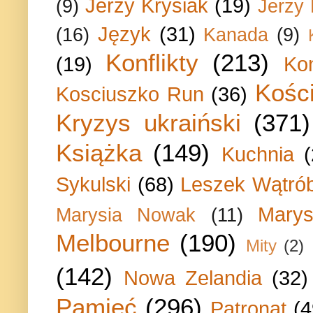
Jerzy Krysiak
(19)
(9)
Jerzy
Język
(31)
(16)
Kanada
(9)
Konflikty
(213)
(19)
Ko
Kości
Kosciuszko Run
(36)
Kryzys ukraiński
(371)
Książka
(149)
Kuchnia
Sykulski
(68)
Leszek Wątrób
Marys
Marysia Nowak
(11)
Melbourne
(190)
Mity
(2)
(142)
Nowa Zelandia
(32)
Pamięć
(296)
Patronat
(4