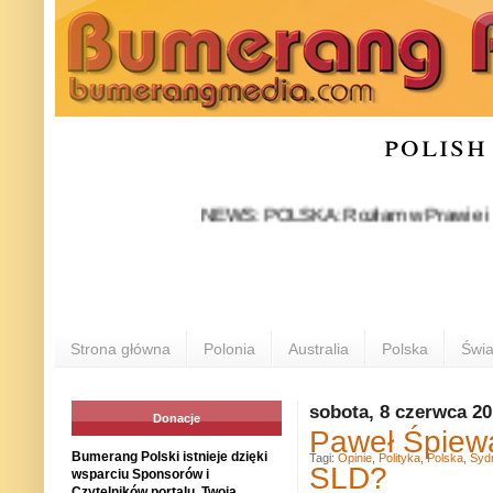
polish
NEWS: POLSKA: Rozłam w Prawie i Sprawiedl
Strona główna
Polonia
Australia
Polska
Świa
sobota, 8 czerwca 2
Donacje
Paweł Śpiewa
Bumerang Polski istnieje dzięki
Tagi:
Opinie
,
Polityka
,
Polska
,
Syd
SLD?
wsparciu Sponsorów i
Czytelników portalu. Twoja