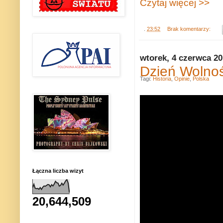
Czytaj więcej >>
.
23:52
Brak komentarzy:
wtorek, 4 czerwca 2
Dzień Wolnośc
Tagi:
Historia
,
Opinie
,
Polska
Łączna liczba wizyt
20,644,509