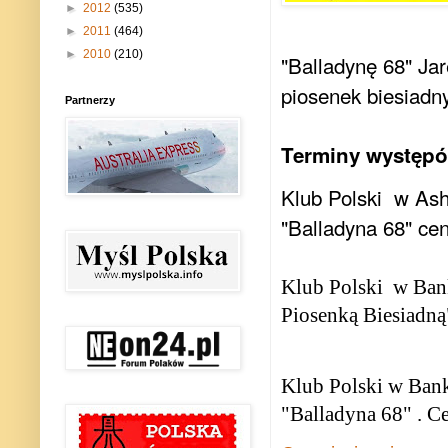
►
2012
(535)
►
2011
(464)
►
2010
(210)
"Balladynę 68" Ja
piosenek biesiadn
Partnerzy
Terminy występó
Klub Polski
w Ash
"Balladyna 68" cen
Klub Polski
w Ban
Piosenką Biesiadną
Klub Polski w Ban
"Balladyna 68" .
Ce