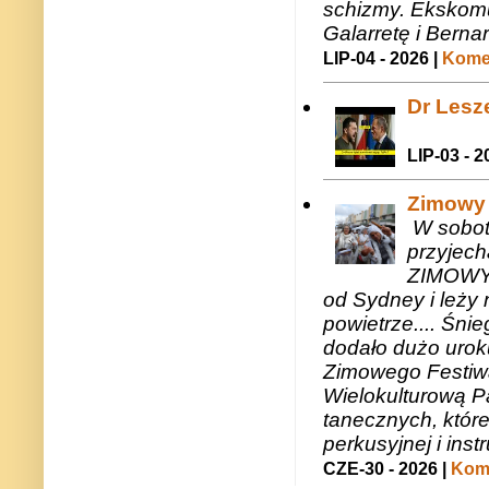
schizmy. Ekskomu
Galarretę i Bernar
LIP-04 - 2026 |
Komen
Dr Lesze
LIP-03 - 2
Zimowy 
W sobotę
przyjech
ZIMOWY 
od Sydney i leży 
powietrze.... Śni
dodało dużo uroku
Zimowego Festiwal
Wielokulturową P
tanecznych, któr
perkusyjnej i in
CZE-30 - 2026 |
Kome