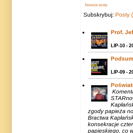
Nowsze posty
Subskrybuj:
Posty 
Prof. J
LIP-10 - 2
Podsum
LIP-09 - 2
Poświat
Komenta
STARnow
Kapłańsk
zgody papieża n
Bractwa Kapłańsk
konsekracje czte
papieskiego, co w