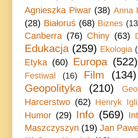
Agnieszka Piwar
(38)
Anna 
(28)
Białoruś
(68)
Biznes
(13
Canberra
(76)
Chiny
(63)
Edukacja
(259)
Ekologia
Europa
(522)
Etyka
(60)
Film
(134)
Festiwal
(16)
Geopolityka
(210)
Geo
Harcerstwo
(62)
Henryk Igli
Info
(569)
Humor
(29)
In
Maszczyszyn
(19)
Jan Paweł