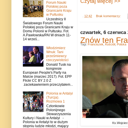
Czytaj więcej >>
Forum Nauki
Polskiej poza
Granicami Kraju
w Pułtusku
.
12:42
Brak komentarzy:
Uczestnicy II
Światowego Forum Nauki
Polskiej poza Granicami Kraju w
Domu Polonii w Pułtusku. Fot.
czwartek, 6 czerwca
A.Pawłowska/PAI W dniach 11-
Znów ten Fra
14 wrześ...
Tagi:
Franciszek
,
Kościół
,
Polska
Włodzimierz
Wnuk: Tani
prześmiewcy
rzeczywistości
Donald Tusk na
kongresie
European People's Party na
Malcie (marzec 2017). Fot. EPP
Flickr CC BY 2.0 Z
zaciekawieniem przeczytałem...
Polonia w Antalyi
(Turcja).
Rozmowa 1
Członkowie
Polonijnego
Stowarzyszenia
Kultury i Nauki w Antalyi -
Polonia w Antalyi to w dużym
Ks.Wojciec
stopniu ludzie młodzi, mający