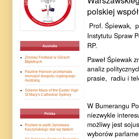
polskiej współ
Prof. Śpiewak,
p
Instytutu Spraw P
RP.
Australia
Paweł Śpiewak zna
Zimowy Festiwal w Górach
Błękitnych
analiz polityczny
Pauline Hanson przełamała
prasie,
radiu i tel
monopol duopolu rządzącego
Australią
Solemn Mass of the Easter Vigil
St Mary's Cathedral Sydney
W Bumerangu Pol
niezwykle intere
Polska
możliwy jest soju
Rozłam w partii Jarosława
Kaczyńskiego stał się faktem
wyborów parlamen