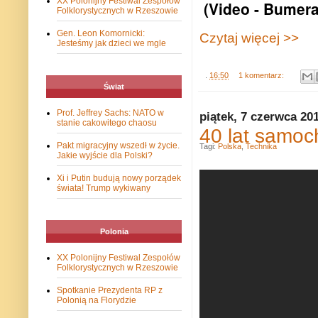
XX Polonijny Festiwal Zespołów
(Video - Bumer
Folklorystycznych w Rzeszowie
Gen. Leon Komornicki:
Czytaj więcej >>
Jesteśmy jak dzieci we mgle
.
16:50
1 komentarz:
Świat
Prof. Jeffrey Sachs: NATO w
piątek, 7 czerwca 20
stanie cakowitego chaosu
40 lat samoc
Pakt migracyjny wszedł w życie.
Tagi:
Polska
,
Technika
Jakie wyjście dla Polski?
Xi i Putin budują nowy porządek
świata! Trump wykiwany
Polonia
XX Polonijny Festiwal Zespołów
Folklorystycznych w Rzeszowie
Spotkanie Prezydenta RP z
Polonią na Florydzie