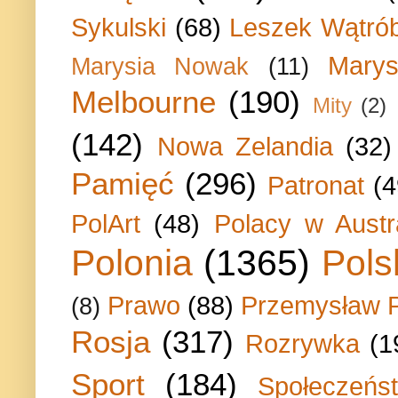
Sykulski
(68)
Leszek Wątrób
Marys
Marysia Nowak
(11)
Melbourne
(190)
Mity
(2)
(142)
Nowa Zelandia
(32)
Pamięć
(296)
Patronat
(4
PolArt
(48)
Polacy w Austra
Polonia
(1365)
Pols
Prawo
(88)
Przemysław P
(8)
Rosja
(317)
Rozrywka
(1
Sport
(184)
Społeczeńs