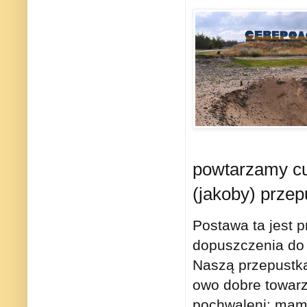
powtarzamy cu
(jakoby) przep
Postawa ta jest 
dopuszczenia do 
Naszą przepustką
owo dobre towarz
pochwaleni: mamy