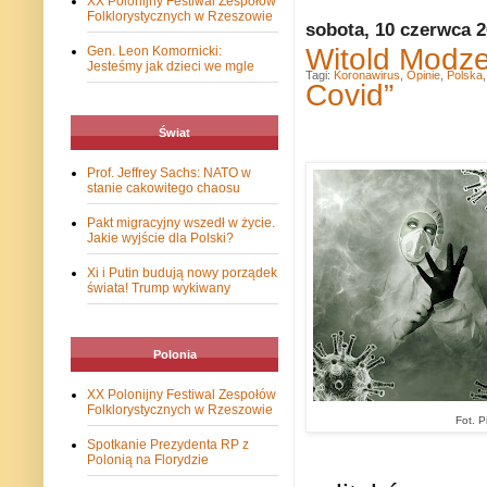
XX Polonijny Festiwal Zespołów
Folklorystycznych w Rzeszowie
sobota, 10 czerwca 
Witold Modze
Gen. Leon Komornicki:
Jesteśmy jak dzieci we mgle
Tagi:
Koronawirus
,
Opinie
,
Polska
Covid”
Świat
Prof. Jeffrey Sachs: NATO w
stanie cakowitego chaosu
Pakt migracyjny wszedł w życie.
Jakie wyjście dla Polski?
Xi i Putin budują nowy porządek
świata! Trump wykiwany
Polonia
XX Polonijny Festiwal Zespołów
Folklorystycznych w Rzeszowie
Fot. P
Spotkanie Prezydenta RP z
Polonią na Florydzie