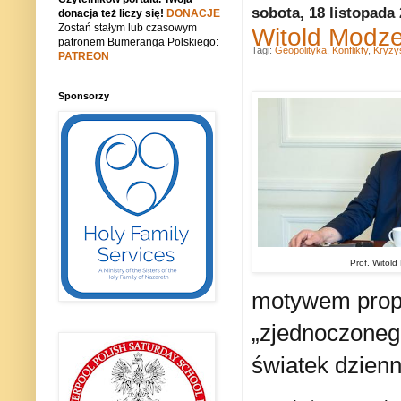
sobota, 18 listopada
donacja też liczy się!
DONACJE
Zostań stałym lub czasowym
Witold Modze
patronem Bumeranga Polskiego:
Tagi:
Geopolityka
,
Konflikty
,
Kryzys
PATREON
Sponsorzy
Prof. Witold
motywem propa
„zjednoczonego
światek dzienn