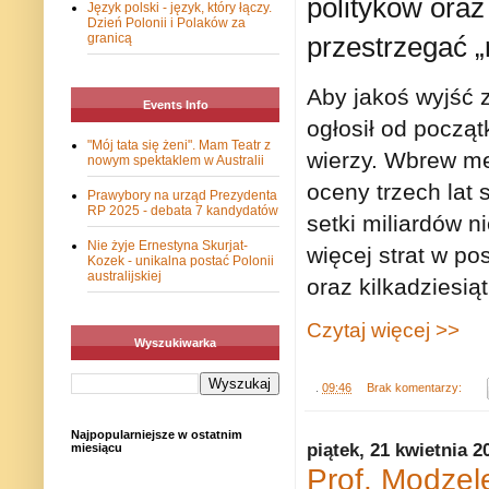
polityków oraz
Język polski - język, który łączy.
Dzień Polonii i Polaków za
przestrzegać 
granicą
Aby jakoś wyjść z
Events Info
ogłosił od początk
"Mój tata się żeni". Mam Teatr z
wierzy. Wbrew me
nowym spektaklem w Australii
oceny trzech lat 
Prawybory na urząd Prezydenta
RP 2025 - debata 7 kandydatów
setki miliardów n
Nie żyje Ernestyna Skurjat-
więcej strat w po
Kozek - unikalna postać Polonii
australijskiej
oraz kilkadziesi
Czytaj więcej >>
Wyszukiwarka
.
09:46
Brak komentarzy:
Najpopularniejsze w ostatnim
piątek, 21 kwietnia 2
miesiącu
Prof. Modzele