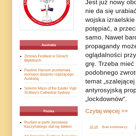
Jest już nowy ob
nie da się urabiać
wojska izraelski
potępiać, a przec
samo. Nawet bard
propagandy może 
Australia
oglądalności prz
Zimowy Festiwal w Górach
Błękitnych
grę. Trzeba mieć
Pauline Hanson przełamała
podobnego zwrot
monopol duopolu rządzącego
Australią
temat „szalejącej
Solemn Mass of the Easter Vigil
antyrosyjską pro
St Mary's Cathedral Sydney
„lockdownów”.
Czytaj więcej >>
Polska
Rozłam w partii Jarosława
Kaczyńskiego stał się faktem
.
10:18
Brak komentarzy: