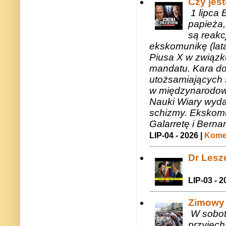
Czy jes
1 lipca 
papieża,
są reakc
ekskomunikę (lat
Piusa X w związk
mandatu. Kara do
utożsamiających 
w międzynarodow
Nauki Wiary wyda
schizmy. Ekskomu
Galarretę i Bernar
LIP-04 - 2026 |
Komen
Dr Lesze
LIP-03 - 2
Zimowy 
W sobotę
przyjech