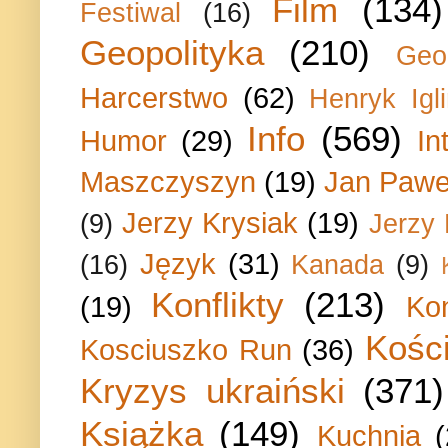
Film
(134)
Festiwal
(16)
Geopolityka
(210)
Geo
Harcerstwo
(62)
Henryk Igli
Info
(569)
Humor
(29)
In
Maszczyszyn
(19)
Jan Paweł
Jerzy Krysiak
(19)
(9)
Jerzy
Język
(31)
(16)
Kanada
(9)
Konflikty
(213)
(19)
Ko
Kości
Kosciuszko Run
(36)
Kryzys ukraiński
(371)
Książka
(149)
Kuchnia