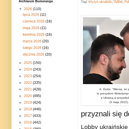
Archiwum Bumeranga
Tagi:
Kryzys ukraiński
,
Opinie
,
Po
▼
2026
(110)
lipca 2026
(11)
czerwca 2026
(16)
maja 2026
(11)
kwietnia 2026
(16)
marca 2026
(20)
lutego 2026
(16)
stycznia 2026
(20)
►
2025
(150)
►
2024
(243)
►
2023
(254)
►
2022
(335)
►
2021
(428)
A. Duda: "Wierzę, że j
to prezydent Wołodymyr 
►
2020
(495)
a Ukrainą w przyszłośc
(3 maja 2022).
►
2019
(424)
►
2018
(446)
przyznali się 
►
2017
(433)
►
2016
(442)
Lobby ukraińskie 