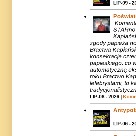
LIP-09 - 2
Poświat
Komenta
STARnow
Kapłańsk
zgody papieża n
Bractwa Kapłańsk
konsekracje czte
papieskiego, co w
automatyczną eks
roku.Bractwo Ka
lefebrystami, to
tradycjonalistycz
LIP-08 - 2026 |
Komen
Antypols
LIP-06 - 2