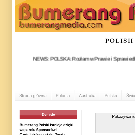
polish
NEWS: POLSKA: Rozłam w Prawie i Sprawiedliwości sta
Strona główna
Polonia
Australia
Polska
Świa
Donacje
Pokazywanie
Bumerang Polski istnieje dzięki
wsparciu Sponsorów i
Czytelników portalu. Twoja