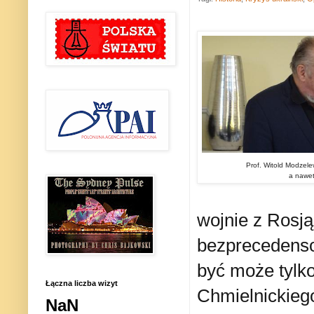
Prof. Witold Modzele
a nawet
wojnie z Rosj
bezprecedenso
być może tylk
Łączna liczba wizyt
Chmielnickiego
NaN