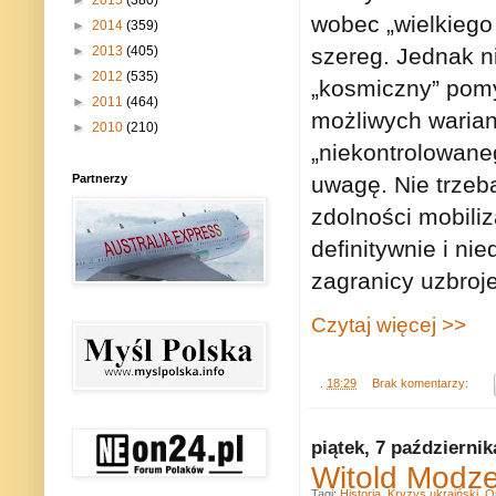
►
2015
(380)
wobec „wielkiego
►
2014
(359)
szereg. Jednak ni
►
2013
(405)
►
2012
(535)
„kosmiczny” pomy
►
2011
(464)
możliwych warian
►
2010
(210)
„niekontrolowaneg
uwagę. Nie trzeb
Partnerzy
zdolności mobili
definitywnie i ni
zagranicy uzbroje
Czytaj więcej >>
.
18:29
Brak komentarzy:
piątek, 7 październik
Witold Modze
Tagi:
Historia
,
Kryzys ukraiński
,
O