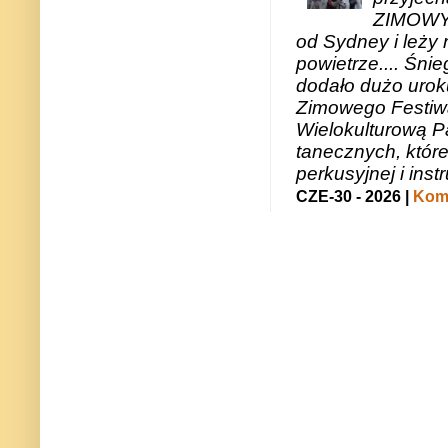
ZIMOWY 
od Sydney i leży 
powietrze.... Śni
dodało dużo uroku
Zimowego Festiwal
Wielokulturową P
tanecznych, któr
perkusyjnej i in
CZE-30 - 2026 |
Kome