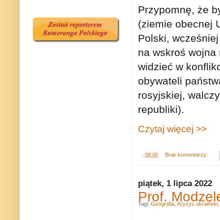
Przypomnę, że by
(ziemie obecnej U
Polski, wcześniej
na wskroś wojna 
widzieć w konfli
obywateli państw
rosyjskiej, walc
republiki).
Czytaj więcej >>
.
08:06
Brak komentarzy:
piątek, 1 lipca 2022
Prof. Modzel
Tagi:
Geografia
,
Kryzys ukraiński