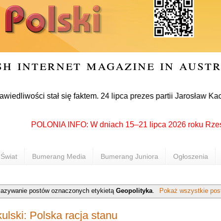
sh internet magazine in aust
ci stał się faktem. 24 lipca prezes partii Jarosław Kaczyńsk
POLONIA INFO: W dniach 15–21 lipca 2026 roku Rzeszów po
Świat
Bumerang Media
Bumerang Juniora
Ogłoszenia
azywanie postów oznaczonych etykietą
Geopolityka
.
Pokaż wszystkie pos
ulski: Polska racja stanu