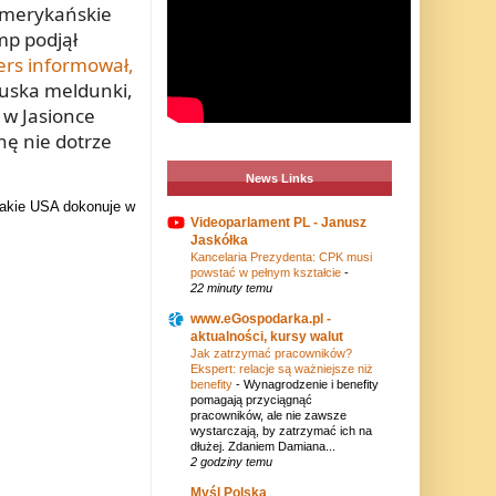
 amerykańskie
mp podjął
rs informował,
ska meldunki,
 w Jasionce
nę nie dotrze
News Links
 jakie USA dokonuje w
Videoparlament PL - Janusz
Jaskółka
Kancelaria Prezydenta: CPK musi
powstać w pełnym kształcie
-
22 minuty temu
www.eGospodarka.pl -
aktualności, kursy walut
Jak zatrzymać pracowników?
Ekspert: relacje są ważniejsze niż
benefity
-
Wynagrodzenie i benefity
pomagają przyciągnąć
pracowników, ale nie zawsze
wystarczają, by zatrzymać ich na
dłużej. Zdaniem Damiana...
2 godziny temu
Myśl Polska