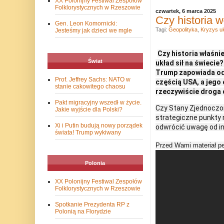
XX Polonijny Festiwal Zespołów
Folklorystycznych w Rzeszowie
czwartek, 6 marca 2025
Czy historia w
Gen. Leon Komornicki:
Tagi:
Geopolityka
,
Kryzys uk
Jesteśmy jak dzieci we mgle
Czy historia właśni
Świat
układ sił na świeci
Trump zapowiada odz
Prof. Jeffrey Sachs: NATO w
częścią USA, a jego 
stanie cakowitego chaosu
rzeczywiście droga 
Pakt migracyjny wszedł w życie.
Czy Stany Zjednoczon
Jakie wyjście dla Polski?
strategiczne punkty n
Xi i Putin budują nowy porządek
odwrócić uwagę od i
świata! Trump wykiwany
Przed Wami materiał peł
Polonia
XX Polonijny Festiwal Zespołów
Folklorystycznych w Rzeszowie
Spotkanie Prezydenta RP z
Polonią na Florydzie