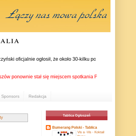
ralia
i oficjalnie ogłosił, że około 30-kilku posłów zrezygnowało z
nownie stał się miejscem spotkania Polonii z całego świata po
Sponsors
Redakcja
Tablica Ogłoszeń
ty
Bumerang Polski - Tablica
Vis a -Vis - Koktail