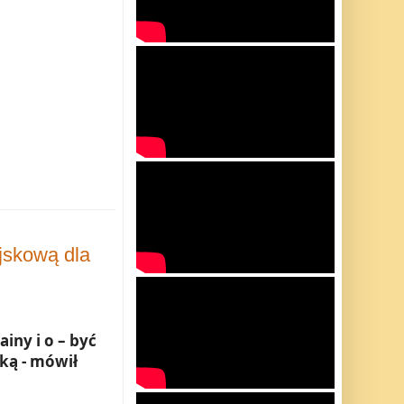
jskową dla
iny i o – być
ką - mówił