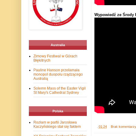
Wypowiedź ze Środy P
Australia
Zimowy Festiwal w Górach
Błękitnych
Pauline Hanson przełamała
monopol duopolu rządzącego
Australią
Solemn Mass of the Easter Vigil
St Mary's Cathedral Sydney
Polska
Rozłam w partii Jarosława
Kaczyńskiego stał się faktem
.
01:24
Brak komentarz