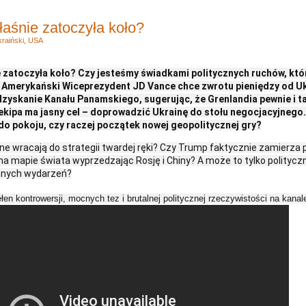
łaśnie zatoczyła koło?
raiński
,
USA
e zatoczyła koło? Czy jesteśmy świadkami politycznych ruchów, kt
e? Amerykański Wiceprezydent JD Vance chce zwrotu pieniędzy od Uk
yskanie Kanału Panamskiego, sugerując, że Grenlandia pewnie i ta
ekipa ma jasny cel – doprowadzić Ukrainę do stołu negocjacyjnego. 
do pokoju, czy raczej początek nowej geopolitycznej gry?
e wracają do strategii twardej ręki? Czy Trump faktycznie zamierza 
a mapie świata wyprzedzając Rosję i Chiny? A może to tylko polityczna
nnych wydarzeń?
en kontrowersji, mocnych tez i brutalnej politycznej rzeczywistości na kana