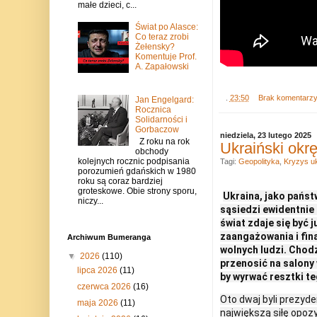
małe dzieci, c...
Świat po Alasce:
Co teraz zrobi
Żełensky?
Komentuje Prof.
A. Zapałowski
.
23:50
Brak komentarz
Jan Engelgard:
Rocznica
Solidarności i
Gorbaczow
niedziela, 23 lutego 2025
Z roku na rok
Ukraiński okr
obchody
kolejnych rocznic podpisania
Tagi:
Geopolityka
,
Kryzys uk
porozumień gdańskich w 1980
roku są coraz bardziej
groteskowe. Obie strony sporu,
Ukraina, jako państ
niczy...
sąsiedzi ewidentnie 
świat zdaje się być
zaangażowania i fina
Archiwum Bumeranga
wolnych ludzi. Chodz
▼
2026
(110)
przenosić na salony 
lipca 2026
(11)
by wyrwać resztki t
czerwca 2026
(16)
Oto dwaj byli prezyde
maja 2026
(11)
największą siłę opoz