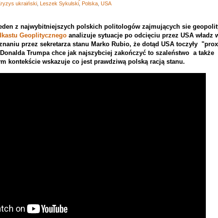
ryzys ukraiński
,
Leszek Sykulski
,
Polska
,
USA
eden z najwybitniejszych polskich politologów zajmujących sie geopol
kastu Geoplitycznego
analizuje sytuacje po odcięciu przez USA władz 
naniu przez sekretarza stanu Marko Rubio, że dotąd USA toczyły "prox
Donalda Trumpa chce jak najszybciej zakończyć to szaleństwo a także 
ym kontekście wskazuje co jest prawdziwą polską racją stanu.