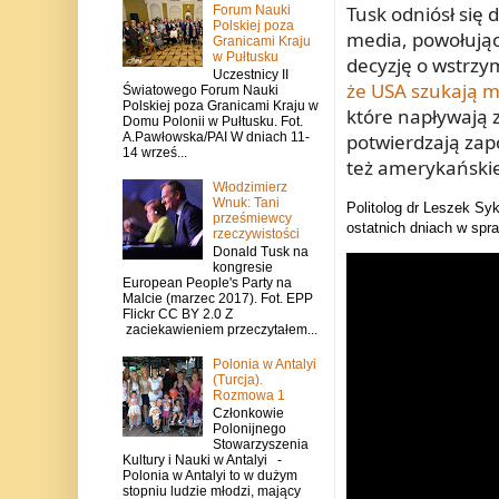
Tusk odniósł się 
Forum Nauki
Polskiej poza
media, powołując
Granicami Kraju
w Pułtusku
decyzję o wstrzy
Uczestnicy II
że USA szukają m
Światowego Forum Nauki
Polskiej poza Granicami Kraju w
które napływają 
Domu Polonii w Pułtusku. Fot.
potwierdzają zap
A.Pawłowska/PAI W dniach 11-
14 wrześ...
też amerykańskie 
Włodzimierz
Wnuk: Tani
Politolog dr Leszek Syk
prześmiewcy
ostatnich dniach w spr
rzeczywistości
Donald Tusk na
kongresie
European People's Party na
Malcie (marzec 2017). Fot. EPP
Flickr CC BY 2.0 Z
zaciekawieniem przeczytałem...
Polonia w Antalyi
(Turcja).
Rozmowa 1
Członkowie
Polonijnego
Stowarzyszenia
Kultury i Nauki w Antalyi -
Polonia w Antalyi to w dużym
stopniu ludzie młodzi, mający