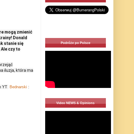
óre mogą zmienić
rainy! Donald
Podróże po Polsce
k stanie się
Ale czy to
przejąć
 iluzja, która ma
le YT
Bednarski
:
Video NEWS & Opinions