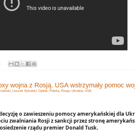
y:
oxy wojna z Rosją. USA wstrzymały pomoc wo
raiński
,
Leszek Sykulski
,
Opinie
,
Polska
,
Rosja
,
Ukraina
,
USA
decyzję o zawieszeniu pomocy amerykańskiej dla Ukra
ciu zwalniania Rosji z sankcji przez stronę amerykańs
osiedzenie rządu premier Donald Tusk.