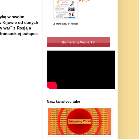
Retro
-
ityką w swoim
w Kijowie od danych
2 miesiące temu
y war" z Rosją a
francuskiej pułapce
Bumerang Media TV
Nasz kanał you tube