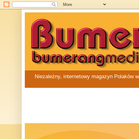
Niezależny, internetowy magazyn Polaków w Au