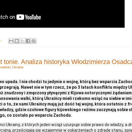
y:
ęt tonie. Analiza historyka Włodzimierza Osad
raiński
,
Ukraina
wo upada. I nie chodzi tu jedynie o wojnę, którą bez wsparcia Zach
przegrają. Nawet nie w tym rzecz, że po 3 latach konfliktu między U
 już znudzony i zmęczony płynącymi z Kijowa notorycznymi żądania
nsowania walki, którą Ukraińcy mieli rzekomo wziąć na siebie w im
i o to, że sami Ukraińcy mają już dość tej wojny, która ostatnio z fr
władzy, gdzie czołowe figury kijowskiego reżimu zaczynają sobie s
ego, co zostało po wsparciu Zachodu.
nci Ukrainy, z których jeden wciąż uzurpuje sobie prawo do władzy, a d
ycyjną, prześcigają się wzajemnie w oskarżeniach o zdradę stanu, spi