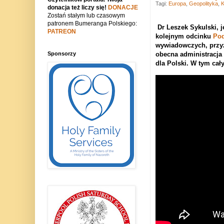
Tagi:
Europa
,
Geopolityka
,
K
donacja też liczy się!
DONACJE
Zostań stałym lub czasowym
patronem Bumeranga Polskiego:
Dr Leszek Sykulski, j
PATREON
kolejnym odcinku
Pod
wywiadowczych, przyz
Sponsorzy
obecna administracja 
dla Polski. W tym cał