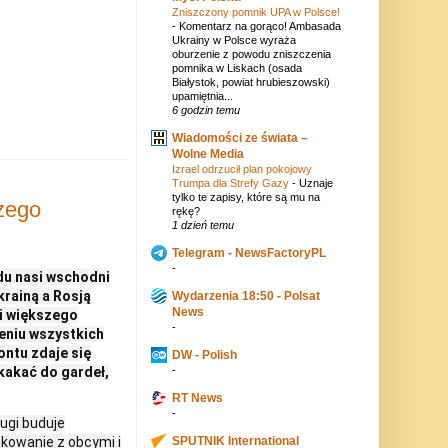
Zniszczony pomnik UPA w Polsce!
-
Komentarz na gorąco! Ambasada
Ukrainy w Polsce wyraża
oburzenie z powodu zniszczenia
pomnika w Liskach (osada
Białystok, powiat hrubieszowski)
upamiętnia...
6 godzin temu
Wiadomości ze świata –
Wolne Media
Izrael odrzucił plan pokojowy
Trumpa dla Strefy Gazy
-
Uznaje
tylko te zapisy, które są mu na
czego
rękę?
1 dzień temu
Telegram - NewsFactoryPL
-
odu nasi wschodni
krainą a Rosją
Wydarzenia 18:50 - Polsat
News
mi większego
-
ieniu wszystkich
ontu zdaje się
DW - Polish
kakać do gardeł,
-
RT News
-
rugi buduje
skowanie z obcymi i
SPUTNIK International