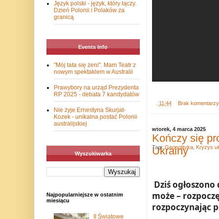
Język polski - język, który łączy.
Dzień Polonii i Polaków za
granicą
Events Info
"Mój tata się żeni". Mam Teatr z
nowym spektaklem w Australii
Prawybory na urząd Prezydenta
RP 2025 - debata 7 kandydatów
.
11:44
Brak komentarz
Nie żyje Ernestyna Skurjat-
Kozek - unikalna postać Polonii
australijskiej
wtorek, 4 marca 2025
Kończy się pr
Tagi:
Geopolityka
,
Kryzys uk
Ukrainy
Wyszukiwarka
Dziś ogłoszono 
może – rozpoczę
Najpopularniejsze w ostatnim
miesiącu
rozpoczynając p
II Światowe