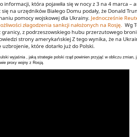
do informacji, która pojawiła się w nocy z 3 na 4 marca –
 się na urzędników Białego Domu podały, że Donald Tru
maniu pomocy wojskowej dla Ukrainy.
Jednocześnie Reute
ożliwości złagodzenia sankcji nałożonych na Rosję.
Wg Tu
z granicy, z podrzeszowskiego hubu przerzutowego broni
owiedzi strony amerykańskiej Z tego wynika, że na Ukrai
uzbrojenie, które dotarło już do Polski.
ulski wyjaśnia , jaką strategie polski rząd powinien przyjąć w obliczu zmian,
awie proxy wojny z Rosją.