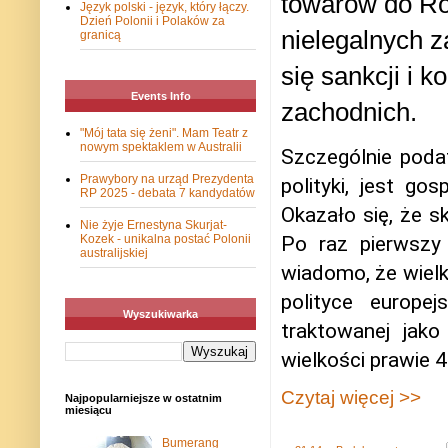
towarów do Ros
Język polski - język, który łączy.
Dzień Polonii i Polaków za
nielegalnych z
granicą
się sankcji i 
Events Info
zachodnich.
"Mój tata się żeni". Mam Teatr z
nowym spektaklem w Australii
Szczególnie poda
Prawybory na urząd Prezydenta
polityki, jest g
RP 2025 - debata 7 kandydatów
Okazało się, że s
Nie żyje Ernestyna Skurjat-
Kozek - unikalna postać Polonii
Po raz pierwszy
australijskiej
wiadomo, że wiel
polityce europe
Wyszukiwarka
traktowanej jak
wielkości prawie 4
Czytaj więcej >>
Najpopularniejsze w ostatnim
miesiącu
Bumerang