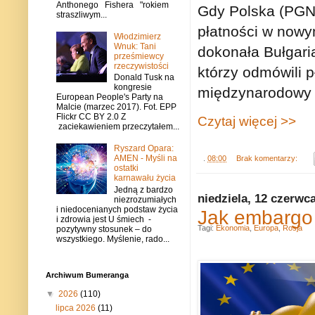
Anthonego Fishera "rokiem
Gdy Polska (PGNi
straszliwym...
płatności w nowy
Włodzimierz
Wnuk: Tani
dokonała Bułgaria
prześmiewcy
rzeczywistości
którzy odmówili 
Donald Tusk na
kongresie
międzynarodowy Sh
European People's Party na
Malcie (marzec 2017). Fot. EPP
Flickr CC BY 2.0 Z
Czytaj więcej >>
zaciekawieniem przeczytałem...
Ryszard Opara:
AMEN - Myśli na
.
08:00
Brak komentarzy:
ostatki
karnawału życia
Jedną z bardzo
niedziela, 12 czerwc
niezrozumiałych
i niedocenianych podstaw życia
Jak embargo 
i zdrowia jest U śmiech -
Tagi:
Ekonomia
,
Europa
,
Rosja
pozytywny stosunek – do
wszystkiego. Myślenie, rado...
Archiwum Bumeranga
▼
2026
(110)
lipca 2026
(11)