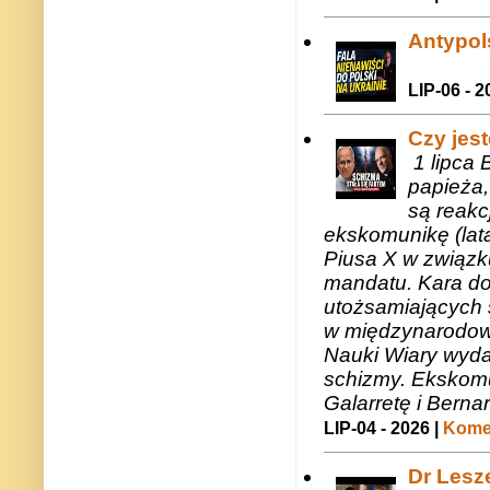
Antypols
LIP-06 - 2
Czy jes
1 lipca 
papieża,
są reakc
ekskomunikę (lat
Piusa X w związk
mandatu. Kara do
utożsamiających 
w międzynarodow
Nauki Wiary wyda
schizmy. Ekskomu
Galarretę i Bernar
LIP-04 - 2026 |
Komen
Dr Lesze