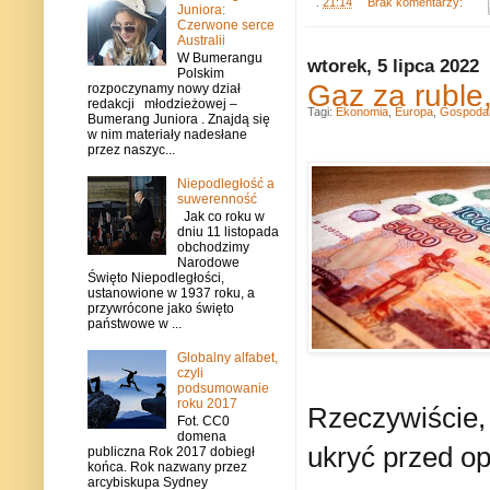
.
21:14
Brak komentarzy:
Juniora:
Czerwone serce
Australii
W Bumerangu
wtorek, 5 lipca 2022
Polskim
Gaz za ruble,
rozpoczynamy nowy dział
redakcji młodzieżowej –
Tagi:
Ekonomia
,
Europa
,
Gospoda
Bumerang Juniora . Znajdą się
w nim materiały nadesłane
przez naszyc...
Niepodległość a
suwerenność
Jak co roku w
dniu 11 listopada
obchodzimy
Narodowe
Święto Niepodległości,
ustanowione w 1937 roku, a
przywrócone jako święto
państwowe w ...
Globalny alfabet,
czyli
podsumowanie
roku 2017
Rzeczywiście, 
Fot. CC0
domena
ukryć przed o
publiczna Rok 2017 dobiegł
końca. Rok nazwany przez
arcybiskupa Sydney