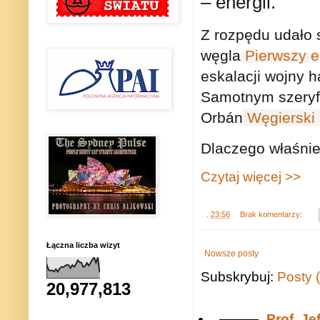
– energii.
Z rozpędu udało 
węgla
Pierwszy e
eskalacji wojny h
Samotnym szeryfem
Orbán
Węgierski 
Dlaczego właśnie
Czytaj więcej >>
.
23:56
Brak komentarzy:
Łączna liczba wizyt
Nowsze posty
Subskrybuj:
Posty 
20,977,813
Prof. J