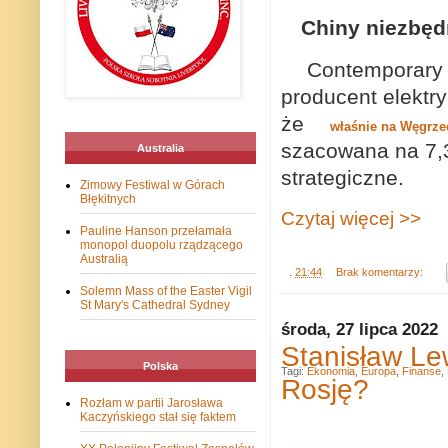
Chiny niezbęd
Contemporary 
producent elektr
że
właśnie na Węgrzec
szacowana na 7,34
Australia
strategiczne.
Zimowy Festiwal w Górach
Błękitnych
Czytaj więcej >>
Pauline Hanson przełamała
monopol duopolu rządzącego
Australią
.
21:44
Brak komentarzy:
Solemn Mass of the Easter Vigil
St Mary's Cathedral Sydney
środa, 27 lipca 2022
Stanisław Le
Polska
Tagi:
Ekonomia
,
Europa
,
Finanse
,
Rosję?
Rozłam w partii Jarosława
Kaczyńskiego stał się faktem