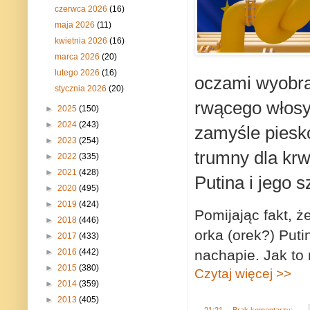
czerwca 2026
(16)
maja 2026
(11)
kwietnia 2026
(16)
marca 2026
(20)
lutego 2026
(16)
oczami wyobra
stycznia 2026
(20)
rwącego włosy 
►
2025
(150)
►
2024
(243)
zamyśle piesk
►
2023
(254)
trumny dla kr
►
2022
(335)
►
2021
(428)
Putina i jego sz
►
2020
(495)
►
2019
(424)
Pomijając fakt, ż
►
2018
(446)
orka (orek?) Puti
►
2017
(433)
nachapie. Jak to
►
2016
(442)
►
2015
(380)
Czytaj więcej >>
►
2014
(359)
►
2013
(405)
.
21:21
Brak komentarzy: