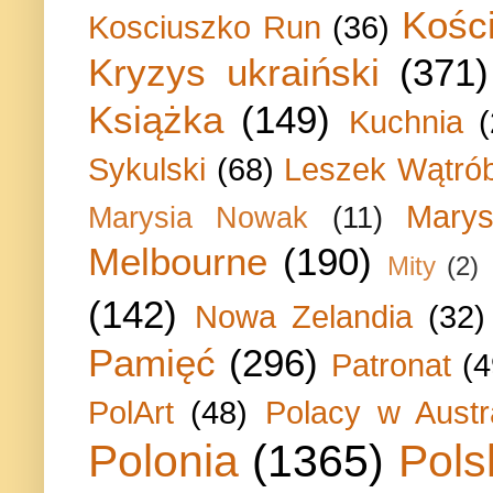
Kości
Kosciuszko Run
(36)
Kryzys ukraiński
(371)
Książka
(149)
Kuchnia
Sykulski
(68)
Leszek Wątrób
Marys
Marysia Nowak
(11)
Melbourne
(190)
Mity
(2)
(142)
Nowa Zelandia
(32)
Pamięć
(296)
Patronat
(4
PolArt
(48)
Polacy w Austra
Polonia
(1365)
Pols