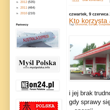
►
2012
(535)
►
2011
(464)
czwartek, 9 czerwca
►
2010
(210)
Kto korzysta 
Tagi:
Ekonomia
,
Europa
,
Gospoda
Partnerzy
i jej brak trud
gdy sprawy si