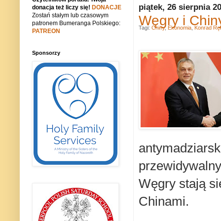
piątek, 26 sierpnia 2
donacja też liczy się!
DONACJE
Zostań stałym lub czasowym
Węgry i Chin
patronem Bumeranga Polskiego:
Tagi:
Chiny
,
Ekonomia
,
Konrad Rę
PATREON
Sponsorzy
antymadziarski
przewidywalny,
Węgry stają s
Chinami.