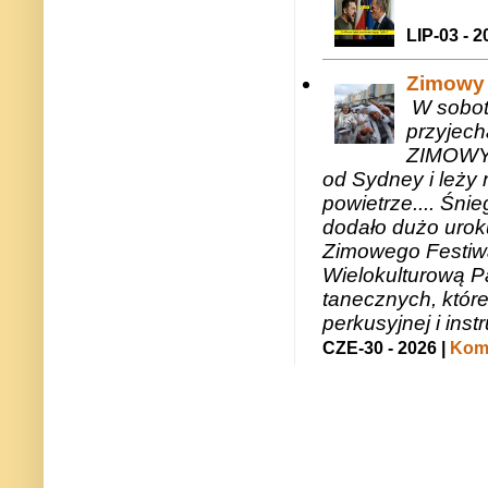
LIP-03 - 2
Zimowy 
W sobotę
przyjech
ZIMOWY 
od Sydney i leży 
powietrze.... Śni
dodało dużo uroku
Zimowego Festiwal
Wielokulturową P
tanecznych, któr
perkusyjnej i in
CZE-30 - 2026 |
Kome