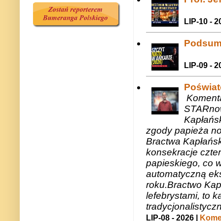
LIP-10 - 2
Podsum
LIP-09 - 2
Poświat
Komenta
STARnow
Kapłańsk
zgody papieża n
Bractwa Kapłańsk
konsekracje czte
papieskiego, co w
automatyczną eks
roku.Bractwo Ka
lefebrystami, to
tradycjonalistycz
LIP-08 - 2026 |
Komen