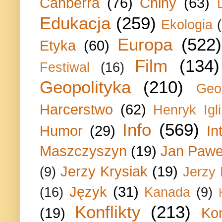
Canberra
(76)
Chiny
(63)
Edukacja
(259)
Ekologia
Europa
(522)
Etyka
(60)
Film
(134)
Festiwal
(16)
Geopolityka
(210)
Geo
Harcerstwo
(62)
Henryk Igli
Info
(569)
Humor
(29)
In
Maszczyszyn
(19)
Jan Paweł
Jerzy Krysiak
(19)
(9)
Jerzy
Język
(31)
(16)
Kanada
(9)
Konflikty
(213)
(19)
Ko