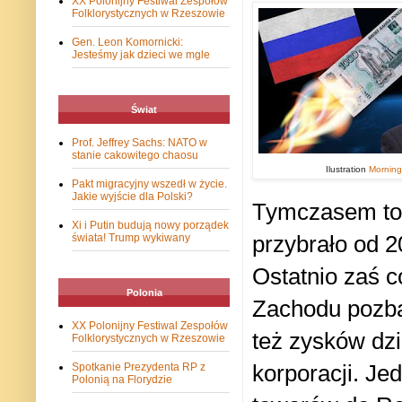
XX Polonijny Festiwal Zespołów
Folklorystycznych w Rzeszowie
Gen. Leon Komornicki:
Jesteśmy jak dzieci we mgle
Świat
Prof. Jeffrey Sachs: NATO w
stanie cakowitego chaosu
Ilustration
Morning
Pakt migracyjny wszedł w życie.
Jakie wyjście dla Polski?
Tymczasem to 
Xi i Putin budują nowy porządek
przybrało od 2
świata! Trump wykiwany
Ostatnio zaś c
Polonia
Zachodu pozba
XX Polonijny Festiwal Zespołów
też zysków dzi
Folklorystycznych w Rzeszowie
korporacji. Je
Spotkanie Prezydenta RP z
Polonią na Florydzie