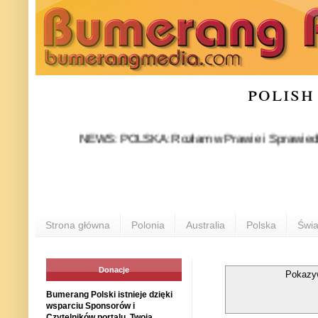
polish
NEWS: POLSKA: Rozłam w Prawie i Sprawiedliwości sta
Strona główna
Polonia
Australia
Polska
Świa
Donacje
Pokazy
Bumerang Polski istnieje dzięki
wsparciu Sponsorów i
Czytelników portalu. Twoja